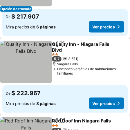
Opción destacada
$ 217.907
De
Mira precios de
6 páginas
Ver precios
Quality Inn - Niagara Falls
Compartir
Agregar a favoritos
Blvd
Ver precios
2 Estrellas
5,7
3.671
Niagara Falls
Opciones versátiles de habitaciones
familiares
$ 222.967
De
Mira precios de
8 páginas
Ver precios
Red Roof Inn Niagara Falls
Compartir
Agregar a favoritos
2 Estrellas