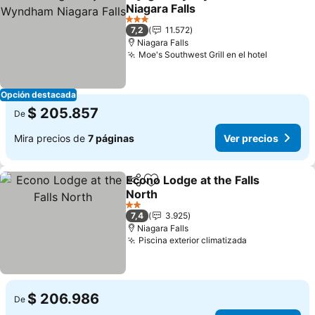
Compartir
Agregar a favoritos
Niagara Falls
Ver precios
3 Estrellas
7,2
11.572
Niagara Falls
Moe's Southwest Grill en el hotel
Ver prec
Opción destacada
$ 205.857
De
Mira precios de
7 páginas
Ver precios
Econo Lodge at the Falls
Compartir
Agregar a favoritos
North
Ver precios
2 Estrellas
7,4
3.925
Niagara Falls
Piscina exterior climatizada
Ver precios
$ 206.986
De