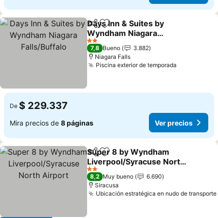
Days Inn & Suites by
Compartir
Agregar a favoritos
Wyndham Niagara
Falls/Buffalo
Ver precios
2 Estrellas
7,8
Bueno
3.882
Niagara Falls
Piscina exterior de temporada
Ver precio
$ 229.337
De
Mira precios de
8 páginas
Ver precios
Super 8 by Wyndham
Compartir
Agregar a favoritos
Liverpool/Syracuse North
Airport
Ver precios
2 Estrellas
8,2
Muy bueno
6.690
Siracusa
Ubicación estratégica en nudo de transporte