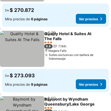
$ 270.872
De
Mira precios de
6 páginas
Ver precios
Quality Hotel & Suites At
Compartir
Agregar a favoritos
The Falls
Ver precios
3 Estrellas
6,6
7.164
Niagara Falls
Suites exclusivas con bañera de
hidromasaje
$ 273.093
De
Mira precios de
9 páginas
Ver precios
Baymont by Wyndham
Compartir
Agregar a favoritos
Queensbury/Lake George
Ver precios
3 Estrellas