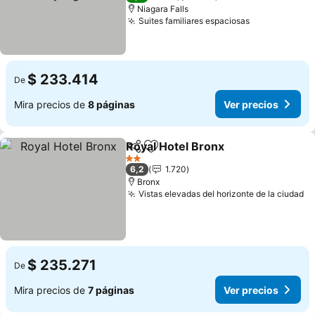
Niagara Falls
Suites familiares espaciosas
Ver precios
$ 233.414
De
Mira precios de
8 páginas
Ver precios
Royal Hotel Bronx
Compartir
Agregar a favoritos
Ver prec
2 Estrellas
6,2
1.720
Bronx
Vistas elevadas del horizonte de la ciudad
Ve
$ 235.271
De
Mira precios de
7 páginas
Ver precios