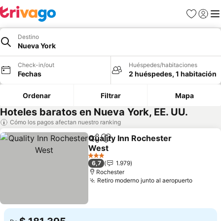
Favoritos
Iniciar 
Me
Destino
Nueva York
Check-in/out
Huéspedes/habitaciones
Fechas
2 huéspedes, 1 habitación
Ordenar
Filtrar
Mapa
Hoteles baratos en Nueva York, EE. UU.
Cómo los pagos afectan nuestro ranking
Quality Inn Rochester
Compartir
Agregar a favoritos
West
Ver precios
3 Estrellas
6,7
1.979
Rochester
Retiro moderno junto al aeropuerto
Ver pre