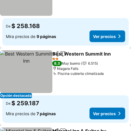
$ 258.168
De
Mira precios de
9 páginas
Ver precios
Best Western Summit Inn
Compartir
Agregar a favoritos
2 Estrellas
8,3
Muy bueno
6.515
Niagara Falls
Piscina cubierta climatizada
Ver precios
Opción destacada
$ 259.187
De
Mira precios de
7 páginas
Ver precios