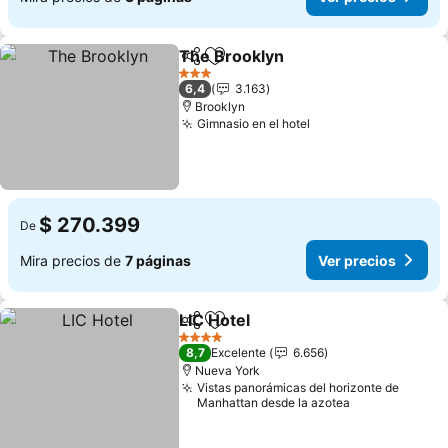
The Brooklyn
Compartir
Agregar a favoritos
Ver precios
3 Estrellas
6,4
3.163
Brooklyn
Gimnasio en el hotel
Ver precios
$ 270.399
De
Mira precios de
7 páginas
Ver precios
LIC Hotel
Compartir
Agregar a favoritos
Ver precios
4 Estrellas
8,7
Excelente
6.656
Nueva York
Vistas panorámicas del horizonte de
Manhattan desde la azotea