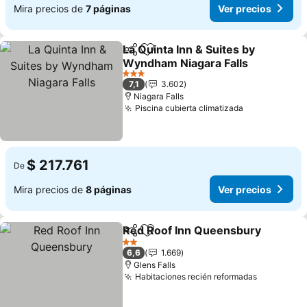
Mira precios de
7 páginas
Ver precios
La Quinta Inn & Suites by
Compartir
Agregar a favoritos
Wyndham Niagara Falls
Ver precios
3 Estrellas
7,1
3.602
Niagara Falls
Piscina cubierta climatizada
Ver precios
$ 217.761
De
Mira precios de
8 páginas
Ver precios
Red Roof Inn Queensbury
Compartir
Agregar a favoritos
2 Estrellas
6,6
1.669
Glens Falls
Habitaciones recién reformadas
Ver preci