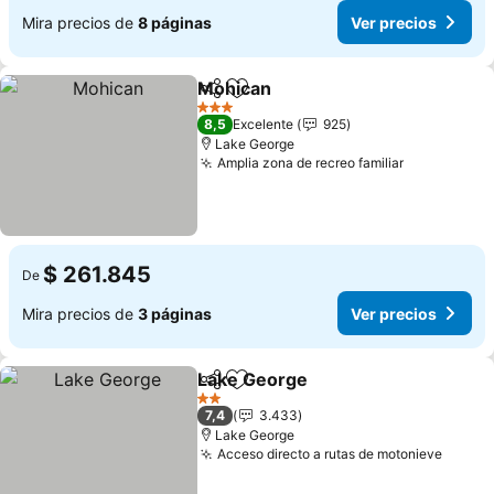
Mira precios de
8 páginas
Ver precios
Mohican
Compartir
Agregar a favoritos
Ver precios
3 Estrellas
8,5
Excelente
925
Lake George
Amplia zona de recreo familiar
Ver precio
$ 261.845
De
Mira precios de
3 páginas
Ver precios
Lake George
Compartir
Agregar a favoritos
Ver precios
2 Estrellas
7,4
3.433
Lake George
Acceso directo a rutas de motonieve
Ver pr