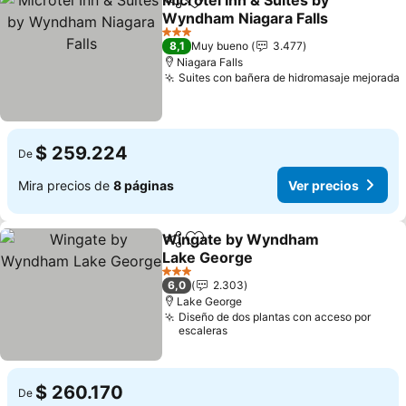
Microtel Inn & Suites by
Compartir
Agregar a favoritos
Wyndham Niagara Falls
Ver precios
3 Estrellas
8,1
Muy bueno
3.477
Niagara Falls
Suites con bañera de hidromasaje mejorada
$ 259.224
De
Mira precios de
8 páginas
Ver precios
Wingate by Wyndham
Compartir
Agregar a favoritos
Lake George
Ver precios
3 Estrellas
6,0
2.303
Lake George
Diseño de dos plantas con acceso por
escaleras
$ 260.170
De