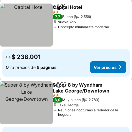
Capital Hotel
Compartir
Agregar a favoritos
Ver precios
2 Estrellas
7,7
Bueno
2.556
Nueva York
Concepto minimalista moderno
Ver precio
$ 238.001
De
Mira precios de
5 páginas
Ver precios
Super 8 by Wyndham
Compartir
Agregar a favoritos
Lake George/Downtown
Ver precios
2 Estrellas
8,0
Muy bueno
2.783
Lake George
Reuniones nocturnas alrededor de la
hoguera