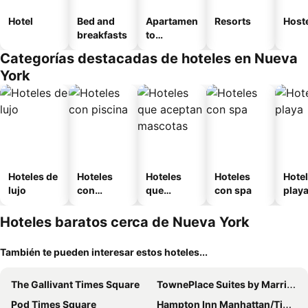
Hotel
Bed and
Apartamen
Resorts
Host
breakfasts
to
amueblad
Categorías destacadas de hoteles en Nueva
o
York
Hoteles de
Hoteles
Hoteles
Hoteles
Hotel
lujo
con
que
con spa
play
piscina
aceptan
mascotas
Hoteles baratos cerca de Nueva York
También te pueden interesar estos hoteles...
The Gallivant Times Square
TownePlace Suites by Marriott New York Long Island City/Manhattan View
Pod Times Square
Hampton Inn Manhattan/Times Square South