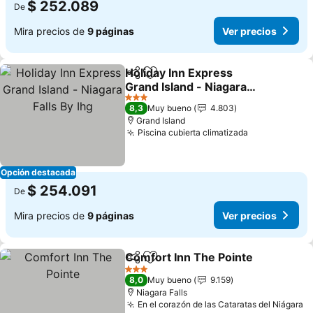
$ 252.089
De
Mira precios de
9 páginas
Ver precios
Holiday Inn Express
Compartir
Agregar a favoritos
Grand Island - Niagara
Falls By Ihg
Ver precios
3 Estrellas
8,3
Muy bueno
4.803
Grand Island
Piscina cubierta climatizada
Ver precios
Opción destacada
$ 254.091
De
Mira precios de
9 páginas
Ver precios
Comfort Inn The Pointe
Compartir
Agregar a favoritos
Ve
3 Estrellas
8,0
Muy bueno
9.159
Niagara Falls
En el corazón de las Cataratas del Niágara
V