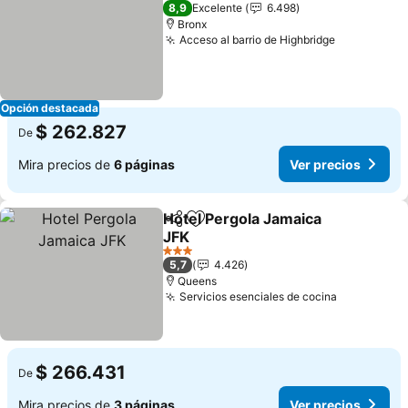
2 Estrellas
8,9
Excelente
6.498
Bronx
Acceso al barrio de Highbridge
Ver precio
Opción destacada
$ 262.827
De
Mira precios de
6 páginas
Ver precios
Hotel Pergola Jamaica
Compartir
Agregar a favoritos
JFK
Ver precios
3 Estrellas
5,7
4.426
Queens
Servicios esenciales de cocina
Ver precio
$ 266.431
De
Mira precios de
3 páginas
Ver precios