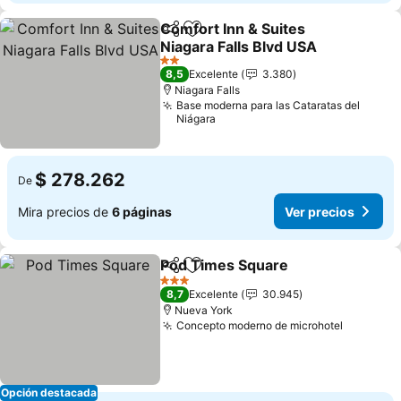
Comfort Inn & Suites
Compartir
Agregar a favoritos
Niagara Falls Blvd USA
Ver precios
2 Estrellas
8,5
Excelente
3.380
Niagara Falls
Base moderna para las Cataratas del
Niágara
$ 278.262
De
Mira precios de
6 páginas
Ver precios
Pod Times Square
Compartir
Agregar a favoritos
Ver prec
3 Estrellas
8,7
Excelente
30.945
Nueva York
Concepto moderno de microhotel
Ver prec
Opción destacada