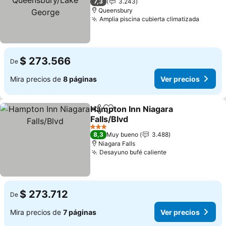
7,3
3.243
Queensbury
Amplia piscina cubierta climatizada
Ver pr
$ 273.566
De
Mira precios de
8 páginas
Ver precios
Hampton Inn Niagara
Compartir
Agregar a favoritos
Falls/Blvd
Ver precios
3 Estrellas
8,3
Muy bueno
3.488
Niagara Falls
Desayuno bufé caliente
Ver precios
$ 273.712
De
Mira precios de
7 páginas
Ver precios