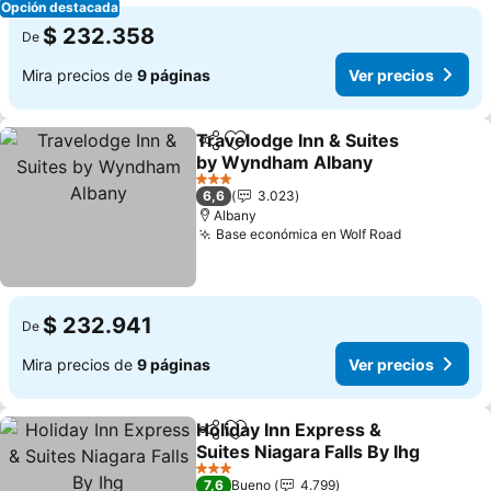
Opción destacada
$ 232.358
De
Mira precios de
9 páginas
Ver precios
Travelodge Inn & Suites
Compartir
Agregar a favoritos
by Wyndham Albany
Ver precios
3 Estrellas
6,6
3.023
Albany
Base económica en Wolf Road
Ver precio
$ 232.941
De
Mira precios de
9 páginas
Ver precios
Holiday Inn Express &
Compartir
Agregar a favoritos
Suites Niagara Falls By Ihg
Ver precios
3 Estrellas
7,6
Bueno
4.799