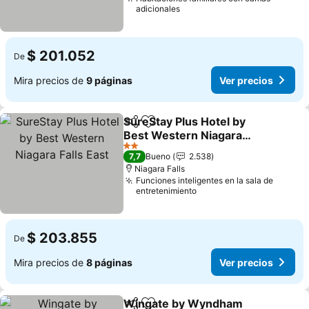
adicionales
$ 201.052
De
Mira precios de
9 páginas
Ver precios
SureStay Plus Hotel by
Compartir
Agregar a favoritos
Best Western Niagara
Falls East
Ver precios
2 Estrellas
7,7
Bueno
2.538
Niagara Falls
Funciones inteligentes en la sala de
entretenimiento
$ 203.855
De
Mira precios de
8 páginas
Ver precios
Wingate by Wyndham