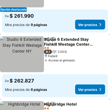
Opción destacada
$ 261.990
De
Mira precios de
9 páginas
Ver precios
Studio 6 Extended Stay
Compartir
Agregar a favoritos
Fishkill Westage Center
NY
Ver precios
2 Estrellas
6,1
2.003
Fishkill
Acceso al gimnasio
Ver precios
$ 262.827
De
Mira precios de
6 páginas
Ver precios
Highbridge Hotel
Compartir
Agregar a favoritos
Ver preci