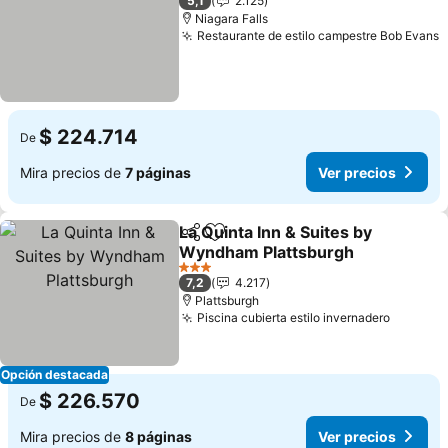
5,1
2.125
Niagara Falls
Restaurante de estilo campestre Bob Evans
V
$ 224.714
De
Mira precios de
7 páginas
Ver precios
La Quinta Inn & Suites by
Compartir
Agregar a favoritos
Wyndham Plattsburgh
Ver precios
3 Estrellas
7,2
4.217
Plattsburgh
Piscina cubierta estilo invernadero
Ver pre
Opción destacada
$ 226.570
De
Mira precios de
8 páginas
Ver precios