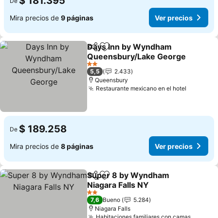
$ 181.395
De
Mira precios de
9 páginas
Ver precios
Days Inn by Wyndham
Compartir
Agregar a favoritos
Queensbury/Lake George
Ver precios
2 Estrellas
5,5
2.433
Queensbury
Restaurante mexicano en el hotel
Ver prec
$ 189.258
De
Mira precios de
8 páginas
Ver precios
Super 8 by Wyndham
Compartir
Agregar a favoritos
Niagara Falls NY
Ver precios
2 Estrellas
7,6
Bueno
5.284
Niagara Falls
Habitaciones familiares con camas