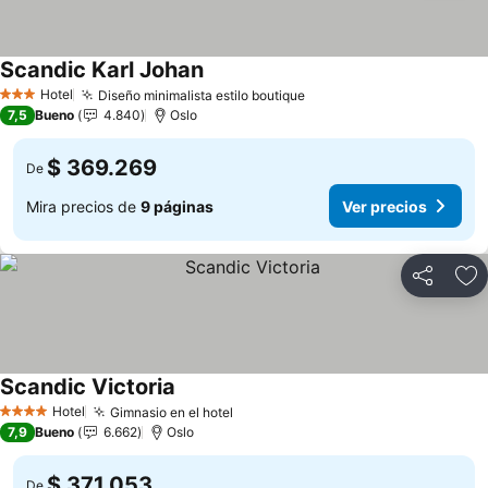
Scandic Karl Johan
Hotel
Diseño minimalista estilo boutique
3 Estrellas
7,5
Bueno
4.840
Oslo
$ 369.269
De
Mira precios de
9 páginas
Ver precios
Compartir
Ag
Scandic Victoria
Hotel
Gimnasio en el hotel
4 Estrellas
7,9
Bueno
6.662
Oslo
$ 371.053
De