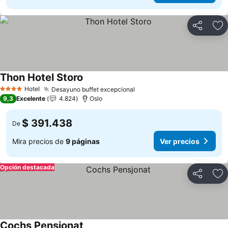
Compartir
Ag
Thon Hotel Storo
Hotel
Desayuno buffet excepcional
4 Estrellas
9,3
Excelente
4.824
Oslo
$ 391.438
De
Mira precios de
9 páginas
Ver precios
Opción destacada
Compartir
Ag
Cochs Pensjonat