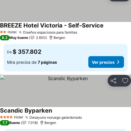
BREEZE Hotel Victoria - Self-Service
Hotel
Diseños espaciosos para familias
2 Estrellas
8,2
Muy bueno
2.600
Bergen
$ 357.802
De
Mira precios de
7 páginas
Ver precios
Compartir
Ag
Scandic Byparken
Hotel
Desayuno noruego galardonado
4 Estrellas
7,7
Bueno
7.018
Bergen