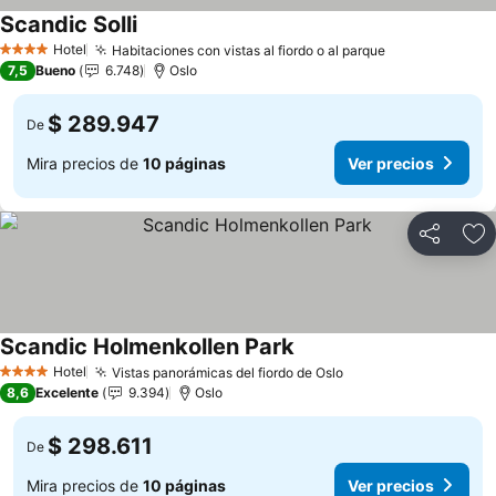
Scandic Solli
Hotel
Habitaciones con vistas al fiordo o al parque
4 Estrellas
7,5
Bueno
6.748
Oslo
$ 289.947
De
Mira precios de
10 páginas
Ver precios
Compartir
Ag
Scandic Holmenkollen Park
Hotel
Vistas panorámicas del fiordo de Oslo
4 Estrellas
8,6
Excelente
9.394
Oslo
$ 298.611
De
Mira precios de
10 páginas
Ver precios