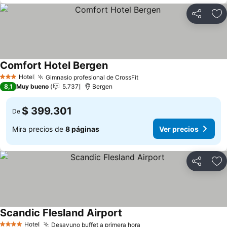
Compartir
Ag
Comfort Hotel Bergen
Hotel
Gimnasio profesional de CrossFit
3 Estrellas
8,1
Muy bueno
5.737
Bergen
$ 399.301
De
Mira precios de
8 páginas
Ver precios
Compartir
Ag
Scandic Flesland Airport
Hotel
Desayuno buffet a primera hora