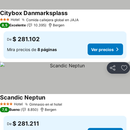
Citybox Danmarksplass
Hotel
Comida callejera global en JAJA
3 Estrellas
8,5
Excelente
10.395
Bergen
$ 281.102
De
Mira precios de
8 páginas
Ver precios
Compartir
Ag
Scandic Neptun
Hotel
Gimnasio en el hotel
4 Estrellas
7,6
Bueno
8.850
Bergen
$ 281.211
De