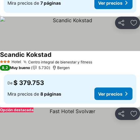
Mira precios de
7 páginas
Ver precios
Compartir
Ag
Scandic Kokstad
Hotel
Centro integral de bienestar y fitness
3 Estrellas
8,2
Muy bueno
5.730
Bergen
$ 379.753
De
Mira precios de
8 páginas
Ver precios
Opción destacada
Compartir
Ag