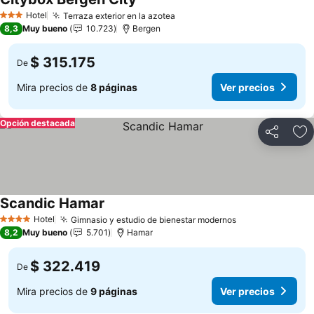
Hotel
Terraza exterior en la azotea
3 Estrellas
8,3
Muy bueno
10.723
Bergen
$ 315.175
De
Mira precios de
8 páginas
Ver precios
Opción destacada
Compartir
Ag
Scandic Hamar
Hotel
Gimnasio y estudio de bienestar modernos
4 Estrellas
8,2
Muy bueno
5.701
Hamar
$ 322.419
De
Mira precios de
9 páginas
Ver precios