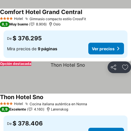
Comfort Hotel Grand Central
Hotel
Gimnasio compacto estilo CrossFit
4 Estrellas
8,3
Muy bueno
8.906
Oslo
$ 376.295
De
Mira precios de
9 páginas
Ver precios
Opción destacada
Compartir
Ag
Thon Hotel Sno
Hotel
Cocina italiana auténtica en Nonna
4 Estrellas
8,9
Excelente
4.160
Lørenskog
$ 378.406
De