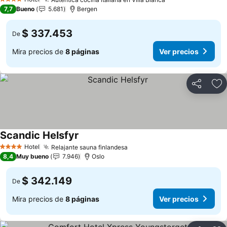
4 Estrellas
7,7
Bueno
5.681
Bergen
$ 337.453
De
Mira precios de
8 páginas
Ver precios
Compartir
Ag
Scandic Helsfyr
Hotel
Relajante sauna finlandesa
4 Estrellas
8,4
Muy bueno
7.946
Oslo
$ 342.149
De
Mira precios de
8 páginas
Ver precios