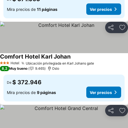
Mira precios de
11 páginas
Ver precios
Compartir
Ag
Comfort Hotel Karl Johan
Hotel
Ubicación privilegiada en Karl Johans gate
3 Estrellas
8,2
Muy bueno
9.465
Oslo
$ 372.946
De
Mira precios de
9 páginas
Ver precios
Compartir
Ag