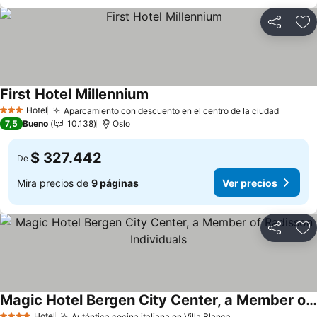
Compartir
Ag
First Hotel Millennium
Hotel
Aparcamiento con descuento en el centro de la ciudad
3 Estrellas
7,5
Bueno
10.138
Oslo
$ 327.442
De
Mira precios de
9 páginas
Ver precios
Compartir
Ag
Magic Hotel Bergen City Center, a Member of Radisson Individuals
Hotel
Auténtica cocina italiana en Villa Blanca