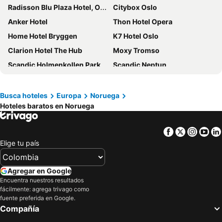
Radisson Blu Plaza Hotel, Oslo
Citybox Oslo
Anker Hotel
Thon Hotel Opera
Home Hotel Bryggen
K7 Hotel Oslo
Clarion Hotel The Hub
Moxy Tromso
Scandic Holmenkollen Park
Scandic Neptun
Fretheim Hotel
Comfort Hotel Xpress Tromsø
Radisson Blu Scandinavia Hotel, Oslo
Scandic Torget Bergen
Busca hoteles
Europa
Noruega
Hoteles baratos en Noruega
Comfort Hotel Xpress Youngstorget
Hotell Bondeheimen
Pingvinhotellet UNN Tromsø
Quality Hotel Grand Tromsø
Facebook
Twitter
Insta
Yo
Radisson Blu Hotel, Tromso
Comfort Hotel Xpress Central Station
Elige tu país
Karl Johan Hotel
Hotel Videseter
Scandic Bergen City
Scandic Helsfyr
Agregar en Google
Clarion Hotel The Edge
Scandic Byporten
Encuentra nuestros resultados
fácilmente: agrega trivago como
Quality Hotel 33
Comfort Hotel Børsparken
fuente preferida en Google.
Compañía
Quality Hotel Sogndal
Park Inn by Radisson Oslo Airport Hotel West