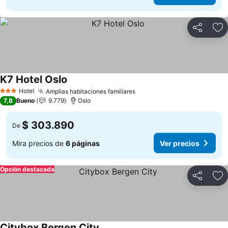
Compartir
Ag
K7 Hotel Oslo
Hotel
Amplias habitaciones familiares
3 Estrellas
7,8
Bueno
9.779
Oslo
$ 303.890
De
Mira precios de
6 páginas
Ver precios
Opción destacada
Compartir
Ag
Citybox Bergen City