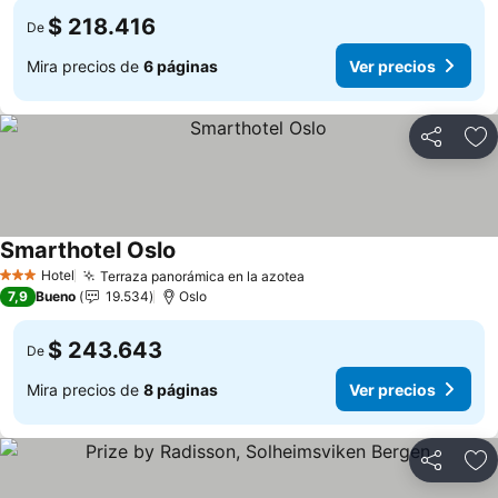
$ 218.416
De
Mira precios de
6 páginas
Ver precios
Compartir
Ag
Smarthotel Oslo
Hotel
Terraza panorámica en la azotea
3 Estrellas
7,9
Bueno
19.534
Oslo
$ 243.643
De
Mira precios de
8 páginas
Ver precios
Compartir
Ag