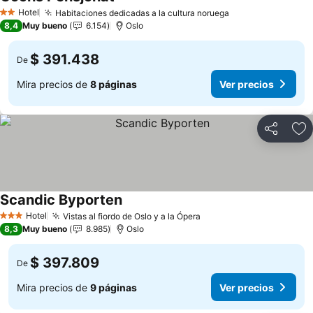
Hotel
Habitaciones dedicadas a la cultura noruega
2 Estrellas
8,4
Muy bueno
6.154
Oslo
$ 391.438
De
Mira precios de
8 páginas
Ver precios
Compartir
Ag
Scandic Byporten
Hotel
Vistas al fiordo de Oslo y a la Ópera
3 Estrellas
8,3
Muy bueno
8.985
Oslo
$ 397.809
De
Mira precios de
9 páginas
Ver precios