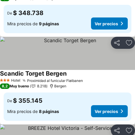
$ 348.738
De
Mira precios de
9 páginas
Ver precios
Compartir
Ag
Scandic Torget Bergen
Hotel
Proximidad al funicular Fløibanen
3 Estrellas
8,2
Muy bueno
8.218
Bergen
$ 355.145
De
Mira precios de
8 páginas
Ver precios
Compartir
Ag