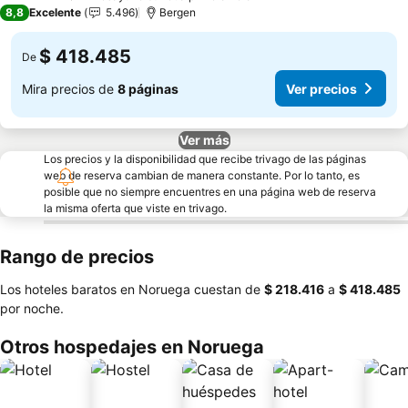
4 Estrellas
8,8
Excelente
5.496
Bergen
$ 418.485
De
Mira precios de
8 páginas
Ver precios
Ver más
Los precios y la disponibilidad que recibe trivago de las páginas
web de reserva cambian de manera constante. Por lo tanto, es
posible que no siempre encuentres en una página web de reserva
la misma oferta que viste en trivago.
Rango de precios
Los hoteles baratos en Noruega cuestan de
‎$ 218.416
a
‎$ 418.485
por noche.
Otros hospedajes en Noruega