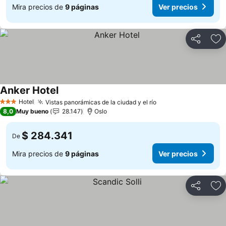
Mira precios de
9 páginas
Ver precios
Compartir
Ag
Anker Hotel
Hotel
Vistas panorámicas de la ciudad y el río
3 Estrellas
8,0
Muy bueno
28.147
Oslo
$ 284.341
De
Mira precios de
9 páginas
Ver precios
Compartir
Ag