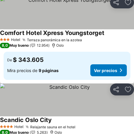
Compartir
Ag
Comfort Hotel Xpress Youngstorget
Hotel
Terraza panorámica en la azotea
3 Estrellas
8,0
Muy bueno
12.954
Oslo
$ 343.605
De
Mira precios de
9 páginas
Ver precios
Compartir
Ag
Scandic Oslo City
Hotel
Relajante sauna en el hotel
4 Estrellas
8,0
Muy bueno
5.263
Oslo