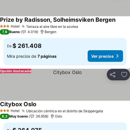
Prize by Radisson, Solheimsviken Bergen
Hotel
Terraza al aire libre en la azotea
3 Estrellas
7,8
Bueno
4.019
Bergen
$ 261.408
De
Mira precios de
7 páginas
Ver precios
Opción destacada
Compartir
Ag
Citybox Oslo
Hotel
Ubicación céntrica en el distrito de Skippergata
3 Estrellas
8,2
Muy bueno
36.958
Oslo