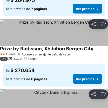
$ 264.975
De
Mira precios de
7 páginas
Ver precios
Compartir
Ag
Prize by Radisson, Xhibition Bergen City
Hotel
Acceso a un relajante baño de vapor
3 Estrellas
7,1
5.378
Bergen
$ 270.654
De
Mira precios de
6 páginas
Ver precios
Compartir
Ag