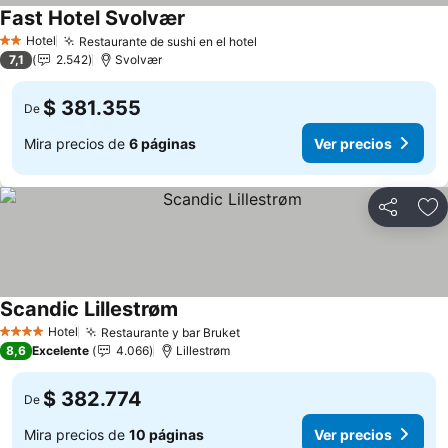
Fast Hotel Svolvær
Hotel
Restaurante de sushi en el hotel
2 Estrellas
7,1
2.542
Svolvær
$ 381.355
De
Mira precios de
6 páginas
Ver precios
Compartir
Ag
Scandic Lillestrøm
Hotel
Restaurante y bar Bruket
4 Estrellas
8,6
Excelente
4.066
Lillestrøm
$ 382.774
De
Mira precios de
10 páginas
Ver precios