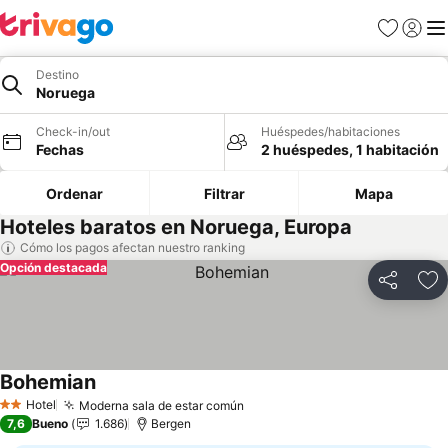
Favoritos
Iniciar 
Me
Destino
Noruega
Check-in/out
Huéspedes/habitaciones
Fechas
2 huéspedes, 1 habitación
Ordenar
Filtrar
Mapa
Hoteles baratos en Noruega, Europa
Cómo los pagos afectan nuestro ranking
Opción destacada
Compartir
Ag
Bohemian
Hotel
Moderna sala de estar común
2 Estrellas
7,6
Bueno
1.686
Bergen