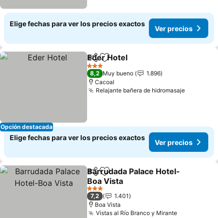
Elige fechas para ver los precios exactos
Ver precios
Eder Hotel
Compartir
Agregar a favoritos
3 Estrellas
8,2
Muy bueno
1.896
Cacoal
Relajante bañera de hidromasaje
Opción destacada
Elige fechas para ver los precios exactos
Ver precios
Barrudada Palace Hotel-
Compartir
Agregar a favoritos
Boa Vista
3 Estrellas
7,2
1.401
Boa Vista
Vistas al Río Branco y Mirante