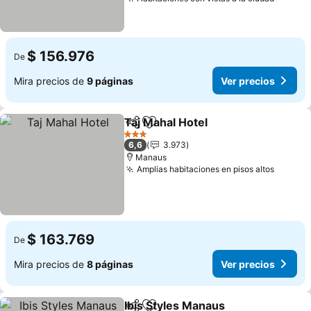
$ 156.976
De
Mira precios de
9 páginas
Ver precios
Taj Mahal Hotel
Compartir
Agregar a favoritos
3 Estrellas
6,6
3.973
Manaus
Amplias habitaciones en pisos altos
$ 163.769
De
Mira precios de
8 páginas
Ver precios
Ibis Styles Manaus