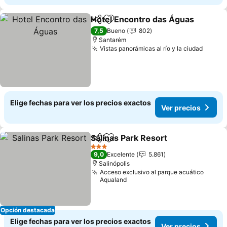
Hotel Encontro das Águas
Compartir
Agregar a favoritos
7,5
Bueno
802
Santarém
Vistas panorámicas al río y la ciudad
Elige fechas para ver los precios exactos
Ver precios
Salinas Park Resort
Compartir
Agregar a favoritos
3 Estrellas
9,0
Excelente
5.861
Salinópolis
Acceso exclusivo al parque acuático
Aqualand
Opción destacada
Elige fechas para ver los precios exactos
Ver precios