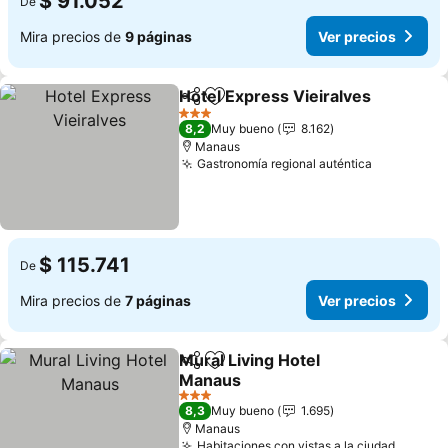
$ 91.052
De
Mira precios de
9 páginas
Ver precios
Hotel Express Vieiralves
Compartir
Agregar a favoritos
3 Estrellas
8,2
Muy bueno
8.162
Manaus
Gastronomía regional auténtica
$ 115.741
De
Mira precios de
7 páginas
Ver precios
Mural Living Hotel
Compartir
Agregar a favoritos
Manaus
3 Estrellas
8,3
Muy bueno
1.695
Manaus
Habitaciones con vistas a la ciudad