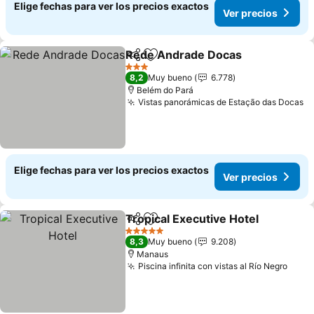
Elige fechas para ver los precios exactos
Ver precios
Rede Andrade Docas
Compartir
Agregar a favoritos
3 Estrellas
8,2
Muy bueno
6.778
Belém do Pará
Vistas panorámicas de Estação das Docas
Elige fechas para ver los precios exactos
Ver precios
Tropical Executive Hotel
Compartir
Agregar a favoritos
5 Estrellas
8,3
Muy bueno
9.208
Manaus
Piscina infinita con vistas al Río Negro