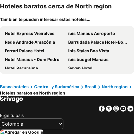
mascotas
mien
Hoteles baratos cerca de North region
También te pueden interesar estos hoteles...
Hotel Express Vieiralves
ibis Manaus Aeroporto
Rede Andrade Amazônia
Barrudada Palace Hotel-Boa Vista
Ferrari Palace Hotel
Ibis Styles Boa Vista
Hotel Manaus - Dom Pedro
ibis budget Manaus
Hotel Pacaraima
Seven Hotel
Hotel Mecejana
Novotel Manaus
Prestige Manaus Hotel
Mindú Park Hotel
Busca hoteles
Centro- y Sudamérica
Brasil
North region
Hoteles baratos en North region
Hotel Maracá
Rede Andrade Hangar
ibis budget Belem
Inácio Palace Hotel
Facebook
Twitter
Insta
Yo
Blue Tree Premium Manaus
Aipana Plaza Hotel
Elige tu país
Hotel Saint Paul
Manaus Hotéis Millennium
ibis Styles Belém Batista Campos
Casa Paraense
Agregar en Google