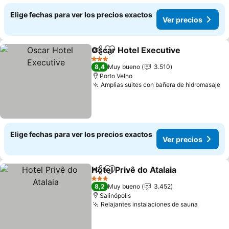
Elige fechas para ver los precios exactos
Ver precios
Oscar Hotel Executive
Compartir
Agregar a favoritos
3 Estrellas
8,4
Muy bueno
3.510
Porto Velho
Amplias suites con bañera de hidromasaje
Elige fechas para ver los precios exactos
Ver precios
Hotel Privê do Atalaia
Compartir
Agregar a favoritos
3 Estrellas
8,2
Muy bueno
3.452
Salinópolis
Relajantes instalaciones de sauna