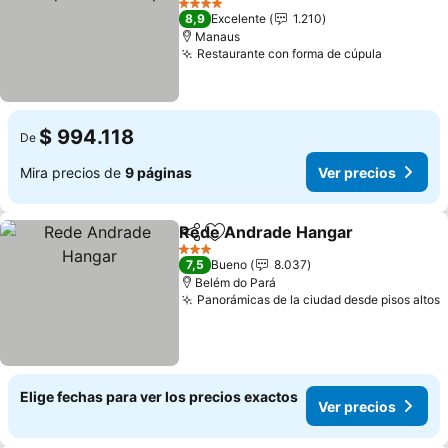
4 Estrellas
8,9
Excelente
1.210
Manaus
Restaurante con forma de cúpula
$ 994.118
De
Mira precios de
9 páginas
Ver precios
Rede Andrade Hangar
Compartir
Agregar a favoritos
3 Estrellas
7,5
Bueno
8.037
Belém do Pará
Panorámicas de la ciudad desde pisos altos
Elige fechas para ver los precios exactos
Ver precios