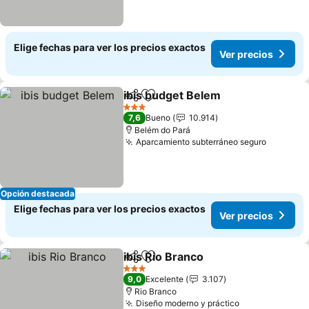
Elige fechas para ver los precios exactos
Ver precios
ibis budget Belem
Compartir
Agregar a favoritos
3 Estrellas
7,6
Bueno
10.914
Belém do Pará
Aparcamiento subterráneo seguro
Opción destacada
Elige fechas para ver los precios exactos
Ver precios
ibis Rio Branco
Compartir
Agregar a favoritos
3 Estrellas
9,0
Excelente
3.107
Rio Branco
Diseño moderno y práctico