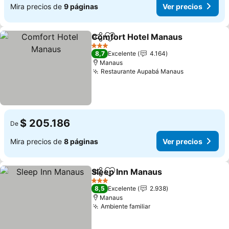
Mira precios de
9 páginas
Ver precios
Comfort Hotel Manaus
Compartir
Agregar a favoritos
3 Estrellas
8,7
Excelente
4.164
Manaus
Restaurante Aupabá Manaus
$ 205.186
De
Mira precios de
8 páginas
Ver precios
Sleep Inn Manaus
Compartir
Agregar a favoritos
3 Estrellas
8,5
Excelente
2.938
Manaus
Ambiente familiar