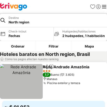
Favoritos
Iniciar 
Me
Destino
North region
Check-in/out
Huéspedes/habitaciones
Fechas
2 huéspedes, 1 habitación
Ordenar
Filtrar
Mapa
Hoteles baratos en North region, Brasil
Cómo los pagos afectan nuestro ranking
Rede Andrade Amazônia
Compartir
Agregar a favoritos
3 Estrellas
7,7
Bueno
3.605
Manaus
Piscina exterior y terraza