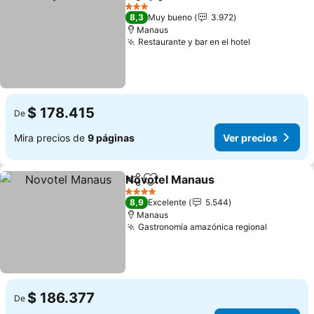
Compartir
Agregar a favoritos
3 Estrellas
8,3
Muy bueno
3.972
Manaus
Restaurante y bar en el hotel
$ 178.415
De
Mira precios de
9 páginas
Ver precios
Novotel Manaus
Compartir
Agregar a favoritos
4 Estrellas
8,9
Excelente
5.544
Manaus
Gastronomía amazónica regional
$ 186.377
De