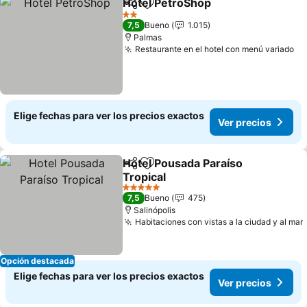
Hotel PetroShop
Compartir
Agregar a favoritos
2 Estrellas
7,5
Bueno
1.015
Palmas
Restaurante en el hotel con menú variado
Elige fechas para ver los precios exactos
Ver precios
Hotel Pousada Paraíso
Compartir
Agregar a favoritos
Tropical
5 Estrellas
7,5
Bueno
475
Salinópolis
Habitaciones con vistas a la ciudad y al mar
Opción destacada
Elige fechas para ver los precios exactos
Ver precios