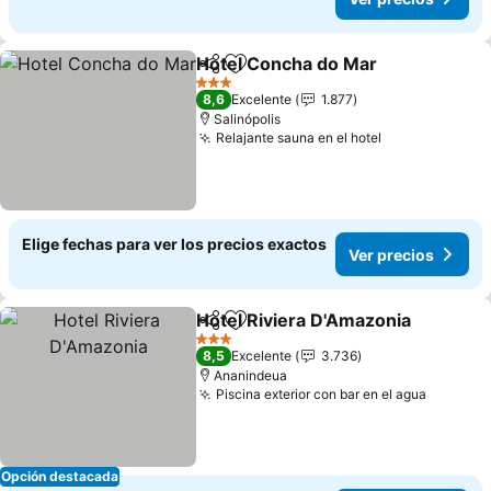
Hotel Concha do Mar
Compartir
Agregar a favoritos
3 Estrellas
8,6
Excelente
1.877
Salinópolis
Relajante sauna en el hotel
Elige fechas para ver los precios exactos
Ver precios
Hotel Riviera D'Amazonia
Compartir
Agregar a favoritos
3 Estrellas
8,5
Excelente
3.736
Ananindeua
Piscina exterior con bar en el agua
Opción destacada