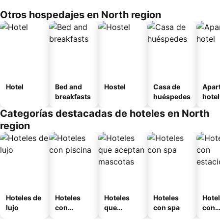
Otros hospedajes en North region
Hotel
Bed and
Hostel
Casa de
Apar
breakfasts
huéspedes
hotel
Categorías destacadas de hoteles en North
region
Hoteles de
Hoteles
Hoteles
Hoteles
Hote
lujo
con
que
con spa
con
piscina
aceptan
esta