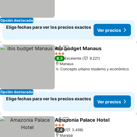
Opción destacada
Elige fechas para ver los precios exactos
Ver precios
ibis budget Manaus
Compartir
Agregar a favoritos
3 Estrellas
8,5
Excelente
9.221
Manaus
Concepto urbano moderno y económico
Opción destacada
Elige fechas para ver los precios exactos
Ver precios
Amazonia Palace Hotel
Compartir
Agregar a favoritos
3 Estrellas
7,4
3.468
Marabá