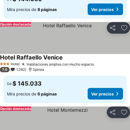
Mira precios de
8 páginas
Ver precios
Opción destacada
Compartir
Ag
Hotel Raffaello Venice
Hotel
Habitaciones amplias con mucho espacio
3 Estrellas
7,0
1.062
Spinea
$ 145.033
De
Mira precios de
6 páginas
Ver precios
Opción destacada
Compartir
Ag