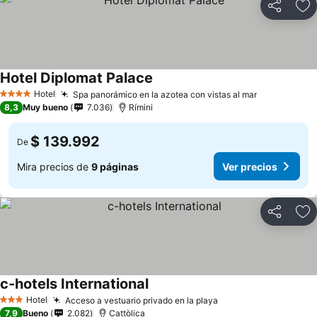
Compartir
Ag
Hotel Diplomat Palace
Hotel
Spa panorámico en la azotea con vistas al mar
4 Estrellas
8,3
Muy bueno
7.036
Rímini
$ 139.992
De
Mira precios de
9 páginas
Ver precios
Compartir
Ag
c-hotels International
Hotel
Acceso a vestuario privado en la playa
3 Estrellas
7,9
Bueno
2.082
Cattòlica