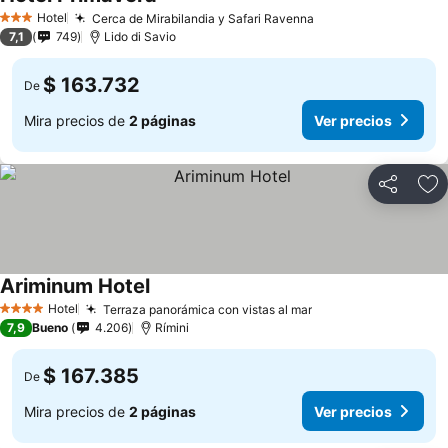
Hotel
Cerca de Mirabilandia y Safari Ravenna
3 Estrellas
7,1
749
Lido di Savio
$ 163.732
De
Mira precios de
2 páginas
Ver precios
Compartir
Ag
Ariminum Hotel
Hotel
Terraza panorámica con vistas al mar
4 Estrellas
7,9
Bueno
4.206
Rímini
$ 167.385
De
Mira precios de
2 páginas
Ver precios