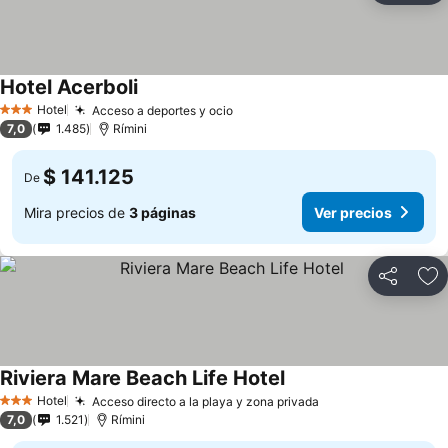
Hotel Acerboli
Hotel
Acceso a deportes y ocio
3 Estrellas
7,0
1.485
Rímini
$ 141.125
De
Mira precios de
3 páginas
Ver precios
Compartir
Ag
Riviera Mare Beach Life Hotel
Hotel
Acceso directo a la playa y zona privada
3 Estrellas
7,0
1.521
Rímini