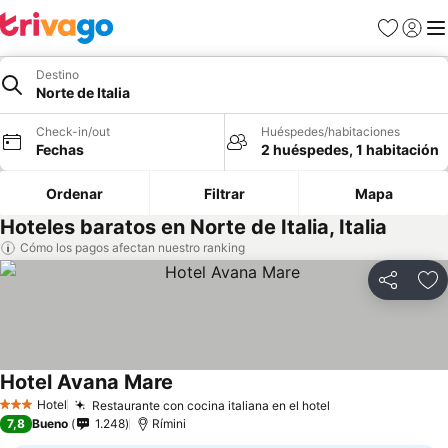
Favoritos
Iniciar 
Me
Destino
Norte de Italia
Check-in/out
Huéspedes/habitaciones
Fechas
2 huéspedes, 1 habitación
Ordenar
Filtrar
Mapa
Hoteles baratos en Norte de Italia, Italia
Cómo los pagos afectan nuestro ranking
Compartir
Ag
Hotel Avana Mare
Hotel
Restaurante con cocina italiana en el hotel
3 Estrellas
7,8
Bueno
1.248
Rímini