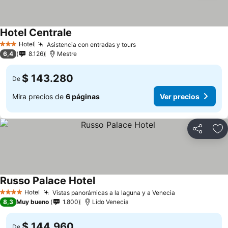
Hotel Centrale
Hotel
Asistencia con entradas y tours
3 Estrellas
6,4
8.126
Mestre
$ 143.280
De
Mira precios de
6 páginas
Ver precios
Compartir
Ag
Russo Palace Hotel
Hotel
Vistas panorámicas a la laguna y a Venecia
4 Estrellas
8,3
Muy bueno
1.800
Lido Venecia
$ 144.960
De