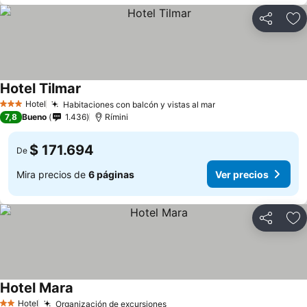
Compartir
Ag
Hotel Tilmar
Hotel
Habitaciones con balcón y vistas al mar
3 Estrellas
7,8
Bueno
1.436
Rímini
$ 171.694
De
Mira precios de
6 páginas
Ver precios
Compartir
Ag
Hotel Mara
Hotel
Organización de excursiones