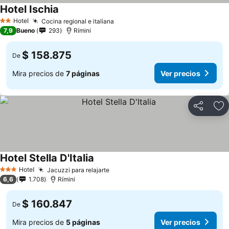
Hotel Ischia
Hotel
Cocina regional e italiana
2 Estrellas
7,9
Bueno
293
Rímini
$ 158.875
De
Mira precios de
7 páginas
Ver precios
Compartir
Ag
Hotel Stella D'Italia
Hotel
Jacuzzi para relajarte
3 Estrellas
6,6
1.708
Rímini
$ 160.847
De
Mira precios de
5 páginas
Ver precios