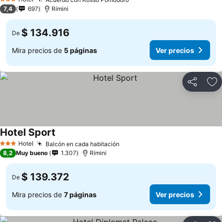
3 Estrellas
7,4
697
Rímini
$ 134.916
De
Mira precios de
5 páginas
Ver precios
Compartir
Ag
Hotel Sport
Hotel
Balcón en cada habitación
3 Estrellas
8,2
Muy bueno
1.307
Rímini
$ 139.372
De
Mira precios de
7 páginas
Ver precios