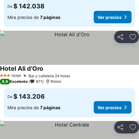
$ 142.038
De
Mira precios de
7 páginas
Ver precios
Compartir
Ag
Hotel Ali d'Oro
Hotel
Bar y cafetería 24 horas
3 Estrellas
8,6
Excelente
871
Rímini
$ 143.206
De
Mira precios de
7 páginas
Ver precios
Compartir
Ag