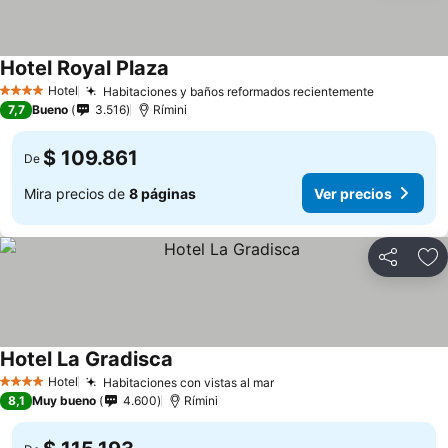
Hotel Royal Plaza
Hotel
Habitaciones y baños reformados recientemente
4 Estrellas
7,7
Bueno
3.516
Rímini
$ 109.861
De
Mira precios de
8 páginas
Ver precios
Compartir
Ag
Hotel La Gradisca
Hotel
Habitaciones con vistas al mar
4 Estrellas
8,1
Muy bueno
4.600
Rímini