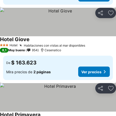
Compartir
Ag
Hotel Giove
Hotel
Habitaciones con vistas al mar disponibles
3 Estrellas
8,1
Muy bueno
954
Cesenatico
$ 163.623
De
Mira precios de
2 páginas
Ver precios
Compartir
Ag
Hotel Primavera