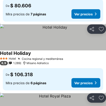
$ 80.606
De
Mira precios de
7 páginas
Ver precios
Compartir
Ag
Hotel Holiday
Hotel
Cocina regional y mediterránea
3 Estrellas
6,9
1.289
Misano Adriatico
$ 106.318
De
Mira precios de
6 páginas
Ver precios
Compartir
Ag