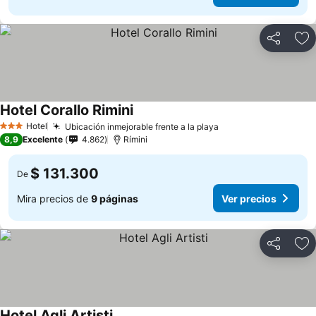
Compartir
Ag
Hotel Corallo Rimini
Hotel
Ubicación inmejorable frente a la playa
3 Estrellas
8,9
Excelente
4.862
Rímini
$ 131.300
De
Mira precios de
9 páginas
Ver precios
Compartir
Ag
Hotel Agli Artisti