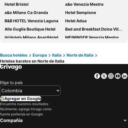
Hotel Bristol
a&o Venezia Mestre
a&o Milano Ca Granda
Hotel Sempione
B&B HOTEL Venezia Laguna
Hotel Adua
Alle Guglie Boutique Hotel
Bed and Breakfast Dolce Vita Bologna
iH Hotels Milano ApartHotel Argonne Park
MEININGER Venezia Mestre
Nu Hotel
B&B HOTEL Milano Ornato
Hotel Carlton Capri
ibis Milano Centro
Busca hoteles
Europa
Italia
Norte de Italia
Hoteles baratos en Norte de Italia
Hotel Metropoli
Hotel Da Vinci Milano
B&B Hotel Milano Central Station
Hotel Canal Grande
Facebook
Twitter
Insta
Yo
Novotel Milano Malpensa Airport
IH Hotels Milano Centrale
Elige tu país
Airport Hotel Malpensa
Hotel Nazionale
J24 Hotel Milano
Antico Panada
Agregar en Google
Hotel Canal
Hotel Berna
Encuentra nuestros resultados
fácilmente: agrega trivago como
Hotel Abbazia
Hotel Aaron
fuente preferida en Google.
Compañía
iH Hotels Milano Lorenteggio
Hotel Rialto