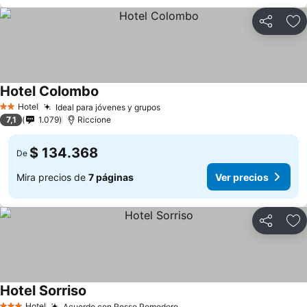
Compartir
Ag
Hotel Colombo
Hotel
Ideal para jóvenes y grupos
2 Estrellas
7,1
1.079
Riccione
$ 134.368
De
Mira precios de
7 páginas
Ver precios
Compartir
Ag
Hotel Sorriso
Hotel
Acuerdo con Rosso Pomodoro