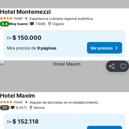
Hotel Montemezzi
Hotel
Experiencia culinaria regional auténtica
4 Estrellas
8,4
Muy bueno
7.648
Vigasio
$ 150.000
De
Mira precios de
9 páginas
Ver precios
Compartir
Ag
Hotel Maxim
Hotel
Alquiler de bicicletas en el establecimiento
4 Estrellas
7,1
8.307
Verona
$ 152.118
De