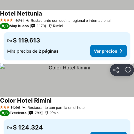
Hotel Nettunia
Hotel
Restaurante con cocina regional e internacional
4 Estrellas
8,0
Muy bueno
1.179
Rímini
$ 119.613
De
Mira precios de
2 páginas
Ver precios
Compartir
Ag
Color Hotel Rimini
Hotel
Restaurante con parrilla en el hotel
3 Estrellas
8,6
Excelente
783
Rímini
$ 124.324
De