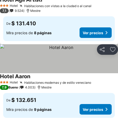
Hotel
Habitaciones con vistas a la ciudad o al canal
3 Estrellas
7,1
9.524
Mestre
$ 131.410
De
Mira precios de
8 páginas
Ver precios
Compartir
Ag
Hotel Aaron
Hotel
Habitaciones modernas y de estilo veneciano
3 Estrellas
7,9
Bueno
4.003
Mestre
$ 132.651
De
Mira precios de
9 páginas
Ver precios