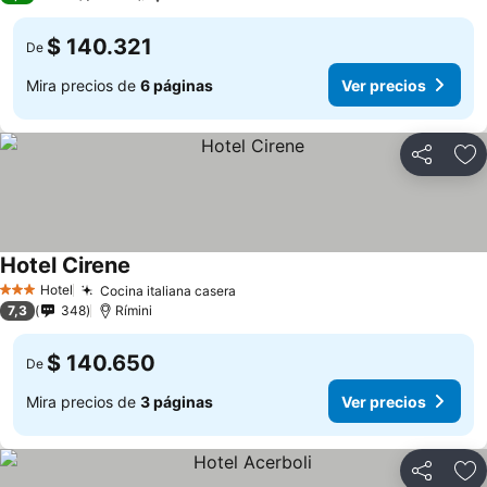
$ 140.321
De
Mira precios de
6 páginas
Ver precios
Compartir
Ag
Hotel Cirene
Hotel
Cocina italiana casera
3 Estrellas
7,3
348
Rímini
$ 140.650
De
Mira precios de
3 páginas
Ver precios
Compartir
Ag