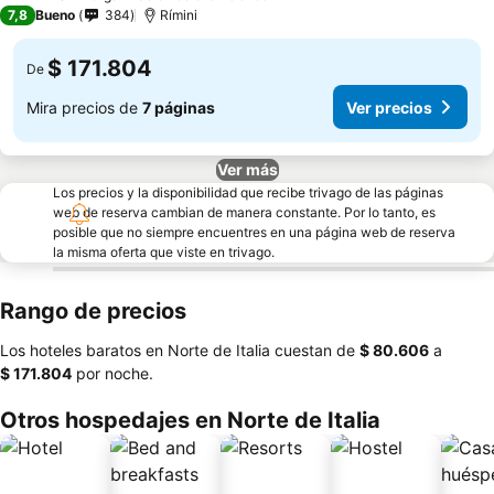
2 Estrellas
7,8
Bueno
384
Rímini
$ 171.804
De
Mira precios de
7 páginas
Ver precios
Ver más
Los precios y la disponibilidad que recibe trivago de las páginas
web de reserva cambian de manera constante. Por lo tanto, es
posible que no siempre encuentres en una página web de reserva
la misma oferta que viste en trivago.
Rango de precios
Los hoteles baratos en Norte de Italia cuestan de
‎$ 80.606
a
‎$ 171.804
por noche.
Otros hospedajes en Norte de Italia