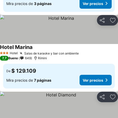
Mira precios de
3 páginas
Ver precios
Compartir
Ag
Hotel Marina
Hotel
Salas de karaoke y bar con ambiente
3 Estrellas
7,7
Bueno
649
Rímini
$ 129.109
De
Mira precios de
7 páginas
Ver precios
Compartir
Ag