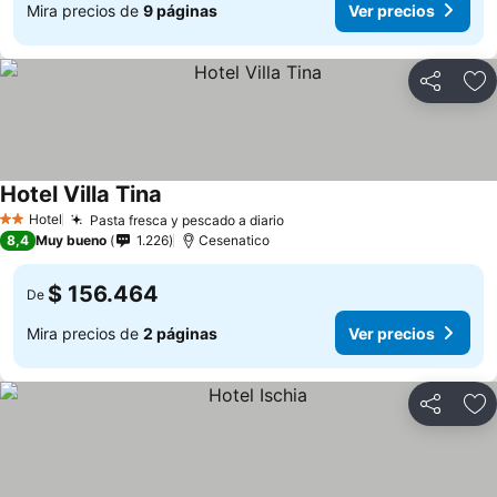
Mira precios de
9 páginas
Ver precios
Compartir
Ag
Hotel Villa Tina
Hotel
Pasta fresca y pescado a diario
2 Estrellas
8,4
Muy bueno
1.226
Cesenatico
$ 156.464
De
Mira precios de
2 páginas
Ver precios
Compartir
Ag