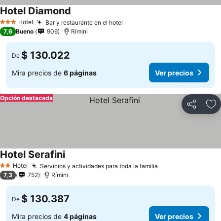
Hotel Diamond
Hotel
Bar y restaurante en el hotel
3 Estrellas
7,6
Bueno
906
Rímini
$ 130.022
De
Mira precios de
6 páginas
Ver precios
Opción destacada
Compartir
Ag
Hotel Serafini
Hotel
Servicios y actividades para toda la familia
2 Estrellas
7,3
752
Rímini
$ 130.387
De
Mira precios de
4 páginas
Ver precios