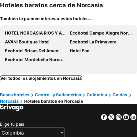
miento
Hoteles baratos cerca de Norcasia
También te pueden interesar estos hoteles...
HOTEL NORCASIA RIOS Y AVENTURAS
Ecohotel Campo Alegre Norcasia Caldas
AVANI Boutique Hotel
Ecohotel La Primavera
Ecohotel Brisas Del Amani
Hotel Eco
Ecohotel Montebello Norcasia Caldas
Ver todos los alojamientos en Norcasia
Busca hoteles
Centro- y Sudamérica
Colombia
Caldas
Norcasia
Hoteles baratos en Norcasia
Facebook
Twitter
Insta
Yo
Elige tu país