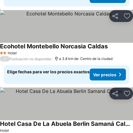
Compartir
Ag
Ecohotel Montebello Norcasia Caldas
Ver precios
Hotel
2 Estrellas
/
a 3.8 km de: Centro de la ciudad
Puntuación no disponible
Elige fechas para ver los precios exactos
Ver precios
Compartir
Ag
Hotel Casa De La Abuela Berlin Samaná Caldas
Ver precios
Hotel