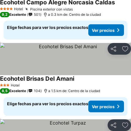
Ecohotel Campo Alegre Norcasia Caldas
Ver pre
Hotel
Piscina exterior con vistas
Ver precios
4 Estrellas
9,2
Excelente
501
a 0.3 km de: Centro de la ciudad
Elige fechas para ver los precios exactos
Ver precios
Compartir
Ag
Ecohotel Brisas Del Amani
Ver precios
Hotel
3 Estrellas
8,5
Excelente
104
a 1.5 km de: Centro de la ciudad
Elige fechas para ver los precios exactos
Ver precios
Compartir
Ag