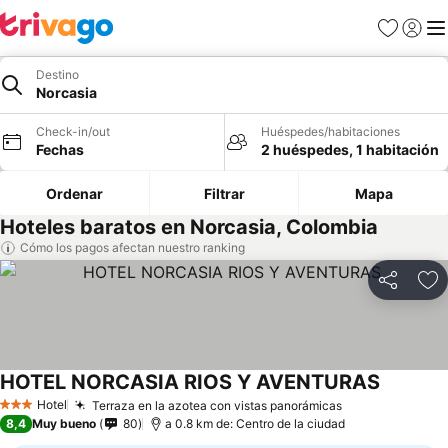
Favoritos
Iniciar 
Me
Destino
Norcasia
Check-in/out
Huéspedes/habitaciones
Fechas
2 huéspedes, 1 habitación
Ordenar
Filtrar
Mapa
Hoteles baratos en Norcasia, Colombia
Cómo los pagos afectan nuestro ranking
Compartir
Ag
HOTEL NORCASIA RIOS Y AVENTURAS
Ver prec
Hotel
Terraza en la azotea con vistas panorámicas
Ver precios
3 Estrellas
8,4
Muy bueno
80
a 0.8 km de: Centro de la ciudad