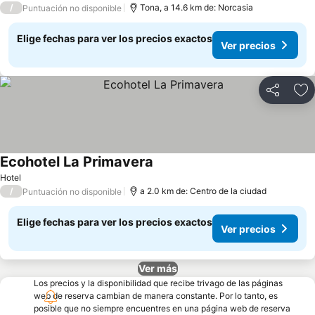
/
Tona, a 14.6 km de: Norcasia
Puntuación no disponible
Elige fechas para ver los precios exactos
Ver precios
Compartir
Ag
Ecohotel La Primavera
Ver precios
Hotel
/
a 2.0 km de: Centro de la ciudad
Puntuación no disponible
Elige fechas para ver los precios exactos
Ver precios
Ver más
Los precios y la disponibilidad que recibe trivago de las páginas
web de reserva cambian de manera constante. Por lo tanto, es
posible que no siempre encuentres en una página web de reserva