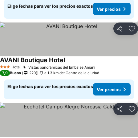
Elige fechas para ver los precios exactos
Ver precios
Compartir
Ag
AVANI Boutique Hotel
Ver precios
Hotel
Vistas panorámicas del Embalse Amani
Ver precios
3 Estrellas
7,9
Bueno
220
a 1.3 km de: Centro de la ciudad
Elige fechas para ver los precios exactos
Ver precios
Compartir
Ag