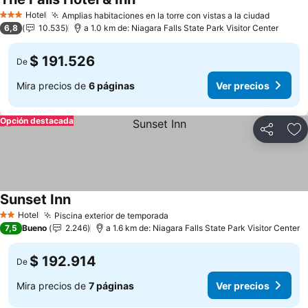
Ver precios
Hotel
Amplias habitaciones en la torre con vistas a la ciudad
Ver pre
3 Estrellas
6,8
10.535
a 1.0 km de: Niagara Falls State Park Visitor Center
$ 191.526
De
Mira precios de
6 páginas
Ver precios
Opción destacada
Compartir
Ag
Sunset Inn
Ver precios
Hotel
Piscina exterior de temporada
Ver precios
2 Estrellas
7,5
Bueno
2.246
a 1.6 km de: Niagara Falls State Park Visitor Center
$ 192.914
De
Mira precios de
7 páginas
Ver precios