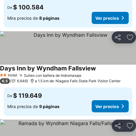
$ 100.584
De
Mira precios de
8 páginas
Ver precios
Compartir
Ag
Days Inn by Wyndham Fallsview
Ver precios
Hotel
Suites con bañera de hidromasaje
Ver precios
2 Estrellas
6,5
6.646
a 1.5 km de: Niagara Falls State Park Visitor Center
$ 119.649
De
Mira precios de
9 páginas
Ver precios
Compartir
Ag