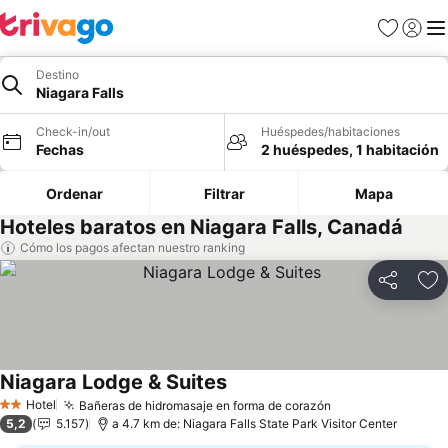
Favoritos
Iniciar 
Me
Destino
Niagara Falls
Check-in/out
Huéspedes/habitaciones
Fechas
2 huéspedes, 1 habitación
Ordenar
Filtrar
Mapa
Hoteles baratos en Niagara Falls, Canadá
Cómo los pagos afectan nuestro ranking
Compartir
Ag
Niagara Lodge & Suites
Ver precios
Hotel
Bañeras de hidromasaje en forma de corazón
Ver precios
2 Estrellas
5,2
5.157
a 4.7 km de: Niagara Falls State Park Visitor Center