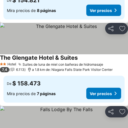
$ 154.821
De
Mira precios de
8 páginas
Ver precios
Compartir
Ag
The Glengate Hotel & Suites
Ver precios
Hotel
Suites de luna de miel con bañeras de hidromasaje
Ver precios
2 Estrellas
7,4
6.113
a 1.8 km de: Niagara Falls State Park Visitor Center
$ 158.473
De
Mira precios de
7 páginas
Ver precios
Compartir
Ag