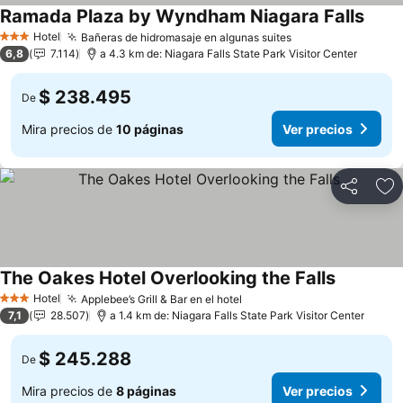
Ramada Plaza by Wyndham Niagara Falls
Ver p
Hotel
Bañeras de hidromasaje en algunas suites
Ver precios
3 Estrellas
6,8
7.114
a 4.3 km de: Niagara Falls State Park Visitor Center
$ 238.495
De
Mira precios de
10 páginas
Ver precios
Compartir
Ag
The Oakes Hotel Overlooking the Falls
Ver preci
Hotel
Applebee’s Grill & Bar en el hotel
Ver precios
3 Estrellas
7,1
28.507
a 1.4 km de: Niagara Falls State Park Visitor Center
$ 245.288
De
Mira precios de
8 páginas
Ver precios