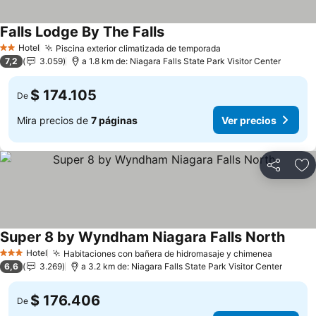
Falls Lodge By The Falls
Ver precios
Hotel
Piscina exterior climatizada de temporada
Ver precios
2 Estrellas
7,2
3.059
a 1.8 km de: Niagara Falls State Park Visitor Center
$ 174.105
De
Mira precios de
7 páginas
Ver precios
Compartir
Ag
Super 8 by Wyndham Niagara Falls North
Ver p
Hotel
Habitaciones con bañera de hidromasaje y chimenea
Ver prec
3 Estrellas
6,6
3.269
a 3.2 km de: Niagara Falls State Park Visitor Center
$ 176.406
De