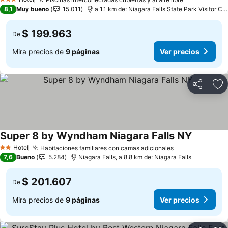
Ver precios
Ver precios
3 Estrellas
8,1
Muy bueno
15.011
a 1.1 km de: Niagara Falls State Park Visitor Ce
$ 199.963
De
Mira precios de
9 páginas
Ver precios
Compartir
Ag
Super 8 by Wyndham Niagara Falls NY
Ver preci
Hotel
Habitaciones familiares con camas adicionales
Ver precios
2 Estrellas
7,6
Bueno
5.284
Niagara Falls, a 8.8 km de: Niagara Falls
$ 201.607
De
Mira precios de
9 páginas
Ver precios