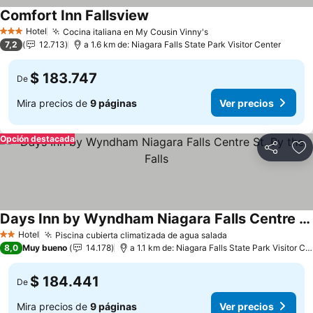
Comfort Inn Fallsview
Ver precios
Hotel
Cocina italiana en My Cousin Vinny's
Ver precios
3 Estrellas
7,2
12.713
a 1.6 km de: Niagara Falls State Park Visitor Center
$ 183.747
De
Mira precios de
9 páginas
Ver precios
Opción destacada
Compartir
Ag
Days Inn by Wyndham Niagara Falls Centre St. By the Falls
Ver precios
Hotel
Piscina cubierta climatizada de agua salada
Ver precios
2 Estrellas
8,0
Muy bueno
14.178
a 1.1 km de: Niagara Falls State Park Visitor Ce
$ 184.441
De
Mira precios de
9 páginas
Ver precios