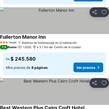
Compartir
Ag
Fullerton Manor Inn
Ver precios
Hotel
Bañeras de hidromasaje en la habitación
Ver precios
3 Estrellas
7,5
Bueno
1.626
a 3.7 km de: Centro de la ciudad
$ 245.580
De
Mira precios de
8 páginas
Ver precios
Compartir
Ag
Best Western Plus Cairn Croft Hotel