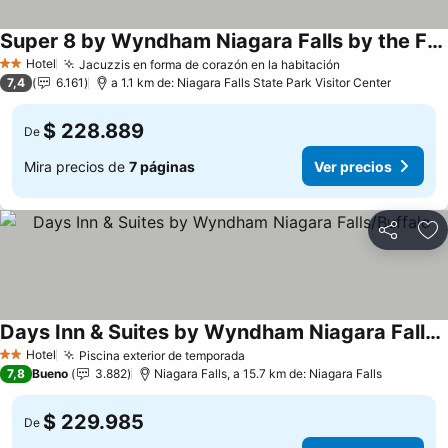
Super 8 by Wyndham Niagara Falls by the Falls
Ver precios
Hotel
Jacuzzis en forma de corazón en la habitación
Ver precios
2 Estrellas
7,4
6.161
a 1.1 km de: Niagara Falls State Park Visitor Center
$ 228.889
De
Mira precios de
7 páginas
Ver precios
Compartir
Ag
Days Inn & Suites by Wyndham Niagara Falls/Buffalo
Ver precios
Hotel
Piscina exterior de temporada
Ver precios
2 Estrellas
7,8
Bueno
3.882
Niagara Falls, a 15.7 km de: Niagara Falls
$ 229.985
De