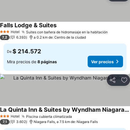
Falls Lodge & Suites
Ver precios
Hotel
Suites con bañera de hidromasaje en la habitación
Ver preci
3 Estrellas
7,2
6.393
a 0.2 km de: Centro de la ciudad
$ 214.572
De
Mira precios de
8 páginas
Ver precios
Compartir
Ag
La Quinta Inn & Suites by Wyndham Niagara Falls
Ver precios
Hotel
Piscina cubierta climatizada
Ver precios
3 Estrellas
7,1
3.602
Niagara Falls, a 7.5 km de: Niagara Falls