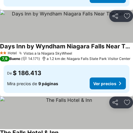
Compartir
Ag
Days Inn by Wyndham Niagara Falls Near The Falls
Ver precios
Hotel
Vistas a la Niagara SkyWheel
Ver precios
2 Estrellas
7,9
Bueno
14.171
a 1.2 km de: Niagara Falls State Park Visitor Center
$ 186.413
De
Mira precios de
9 páginas
Ver precios
Compartir
Ag
The Falls Hotel & Inn