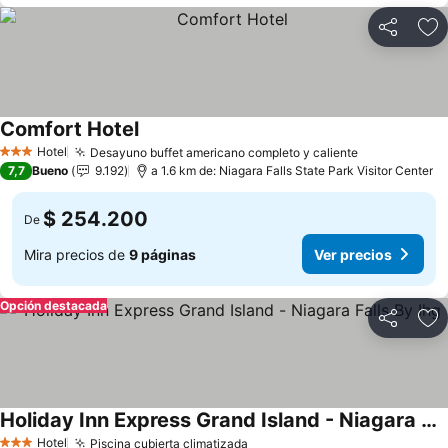
Compartir
Ag
Comfort Hotel
Ver precios
Hotel
Desayuno buffet americano completo y caliente
Ver precios
3 Estrellas
7,7
Bueno
9.192
a 1.6 km de: Niagara Falls State Park Visitor Center
$ 254.200
De
Mira precios de
9 páginas
Ver precios
Opción destacada
Compartir
Ag
Holiday Inn Express Grand Island - Niagara Falls By Ihg
Ver precios
Hotel
Piscina cubierta climatizada
Ver precios