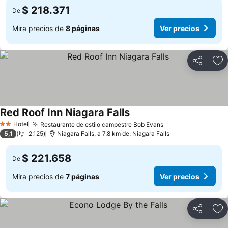
$ 218.371
De
Mira precios de
8 páginas
Ver precios
Compartir
Ag
Red Roof Inn Niagara Falls
Ver precios
Hotel
Restaurante de estilo campestre Bob Evans
Ver precios
2 Estrellas
5,1
2.125
Niagara Falls, a 7.8 km de: Niagara Falls
$ 221.658
De
Mira precios de
7 páginas
Ver precios
Compartir
Ag