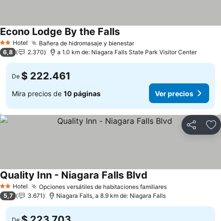
Econo Lodge By the Falls
Ver precios
Hotel
Bañera de hidromasaje y bienestar
Ver precios
2 Estrellas
6,8
2.370
a 1.0 km de: Niagara Falls State Park Visitor Center
$ 222.461
De
Mira precios de
10 páginas
Ver precios
Compartir
Ag
Quality Inn - Niagara Falls Blvd
Ver precios
Hotel
Opciones versátiles de habitaciones familiares
Ver precios
2 Estrellas
5,7
3.671
Niagara Falls, a 8.9 km de: Niagara Falls
$ 223.703
De