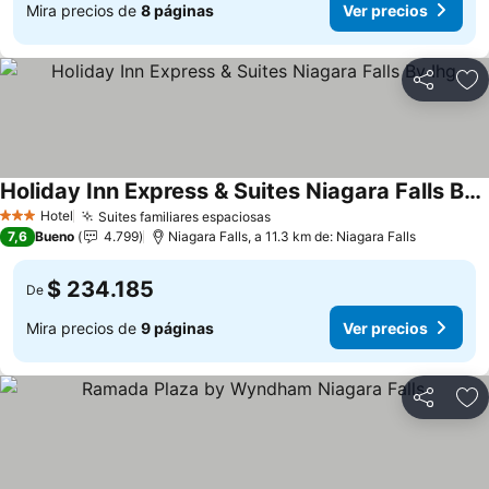
Mira precios de
8 páginas
Ver precios
Compartir
Ag
Holiday Inn Express & Suites Niagara Falls By Ihg
Ver precios
Hotel
Suites familiares espaciosas
Ver precios
3 Estrellas
7,6
Bueno
4.799
Niagara Falls, a 11.3 km de: Niagara Falls
$ 234.185
De
Mira precios de
9 páginas
Ver precios
Compartir
Ag