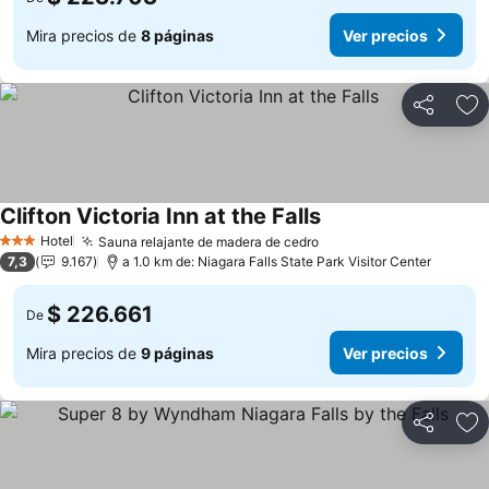
Mira precios de
8 páginas
Ver precios
Compartir
Ag
Clifton Victoria Inn at the Falls
Ver precios
Hotel
Sauna relajante de madera de cedro
Ver precios
3 Estrellas
7,3
9.167
a 1.0 km de: Niagara Falls State Park Visitor Center
$ 226.661
De
Mira precios de
9 páginas
Ver precios
Compartir
Ag