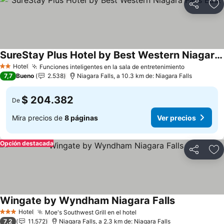
Compartir
Ag
SureStay Plus Hotel by Best Western Niagara Falls East
Ver precios
Hotel
Funciones inteligentes en la sala de entretenimiento
Ver precio
2 Estrellas
7,7
Bueno
2.538
Niagara Falls, a 10.3 km de: Niagara Falls
$ 204.382
De
Mira precios de
8 páginas
Ver precios
Opción destacada
Compartir
Ag
Wingate by Wyndham Niagara Falls
Ver precios
Hotel
Moe's Southwest Grill en el hotel
Ver precios
3 Estrellas
7,2
11.572
Niagara Falls, a 2.3 km de: Niagara Falls