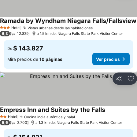
Ramada by Wyndham Niagara Falls/Fallsview
Hotel
Vistas urbanas desde las habitaciones
Ver precios
3 Estrellas
6,3
12.829
a 1.5 km de: Niagara Falls State Park Visitor Center
$ 143.827
De
Mira precios de
10 páginas
Ver precios
Compartir
Ag
Empress Inn and Suites by the Falls
Ver precios
Hotel
Cocina india auténtica y halal
Ver precios
2 Estrellas
5,6
2.700
a 1.3 km de: Niagara Falls State Park Visitor Center