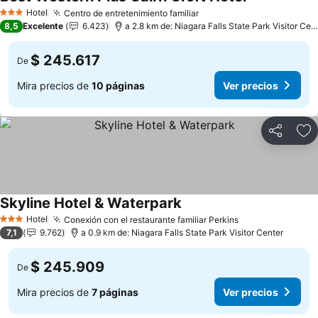
Ver precios
Hotel
Centro de entretenimiento familiar
Ver precios
3 Estrellas
8,5
Excelente
6.423
a 2.8 km de: Niagara Falls State Park Visitor Cen
$ 245.617
De
Mira precios de
10 páginas
Ver precios
Compartir
Ag
Skyline Hotel & Waterpark
Ver precios
Hotel
Conexión con el restaurante familiar Perkins
Ver precios
3 Estrellas
7,1
9.762
a 0.9 km de: Niagara Falls State Park Visitor Center
$ 245.909
De
Mira precios de
7 páginas
Ver precios