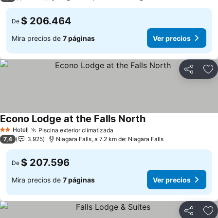
$ 206.464
De
Mira precios de
7 páginas
Ver precios
Compartir
Ag
Econo Lodge at the Falls North
Ver precios
Hotel
Piscina exterior climatizada
Ver precios
2 Estrellas
7,4
3.925
Niagara Falls, a 7.2 km de: Niagara Falls
$ 207.596
De
Mira precios de
7 páginas
Ver precios
Compartir
Ag