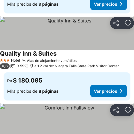
Mira precios de
9 páginas
Ver precios
Compartir
Ag
Quality Inn & Suites
Ver precios
Hotel
Alas de alojamiento versátiles
Ver precios
3 Estrellas
6,6
3.592
a 1.2 km de: Niagara Falls State Park Visitor Center
$ 180.095
De
Mira precios de
8 páginas
Ver precios
Compartir
Ag