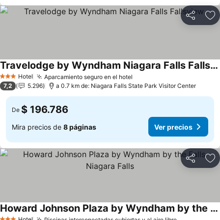
Compartir
Ag
Travelodge by Wyndham Niagara Falls Fallsview
Ver precios
Hotel
Aparcamiento seguro en el hotel
Ver precios
3 Estrellas
7,2
5.296
a 0.7 km de: Niagara Falls State Park Visitor Center
$ 196.786
De
Mira precios de
8 páginas
Ver precios
Compartir
Ag
Howard Johnson Plaza by Wyndham by the Falls Niagara Falls
Hotel
Piscinas interconectadas cubiertas y al aire libre