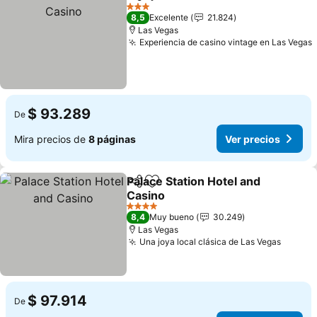
Compartir
Agregar a favoritos
Ve
3 Estrellas
8,5
Excelente
21.824
Las Vegas
Experiencia de casino vintage en Las Vegas
$ 93.289
De
Mira precios de
8 páginas
Ver precios
Palace Station Hotel and
Compartir
Agregar a favoritos
Casino
Ver precios
4 Estrellas
8,4
Muy bueno
30.249
Las Vegas
Una joya local clásica de Las Vegas
Ver pr
$ 97.914
De