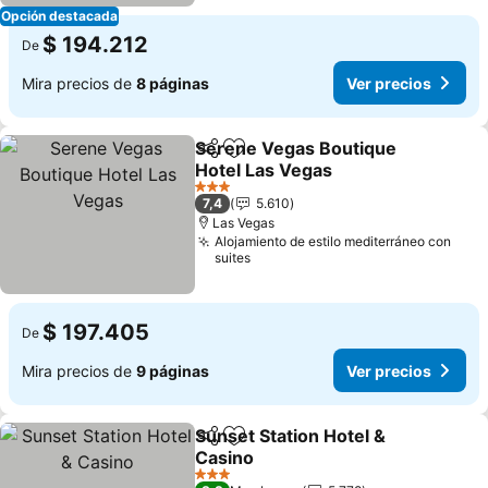
Opción destacada
$ 194.212
De
Mira precios de
8 páginas
Ver precios
Serene Vegas Boutique
Compartir
Agregar a favoritos
Hotel Las Vegas
Ver precios
3 Estrellas
7,4
5.610
Las Vegas
Alojamiento de estilo mediterráneo con
suites
$ 197.405
De
Mira precios de
9 páginas
Ver precios
Sunset Station Hotel &
Compartir
Agregar a favoritos
Casino
Ver precios
3 Estrellas