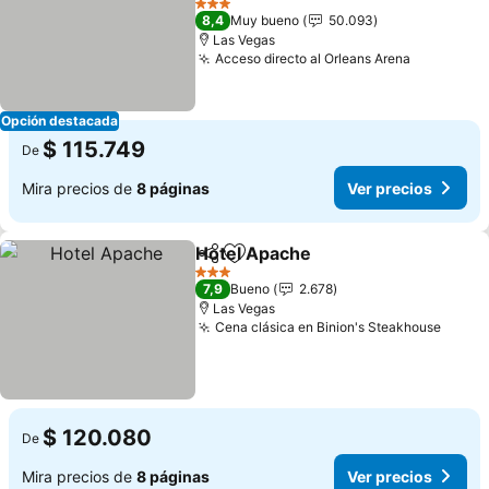
Ver precios
3 Estrellas
8,4
Muy bueno
50.093
Las Vegas
Acceso directo al Orleans Arena
Ver preci
Opción destacada
$ 115.749
De
Mira precios de
8 páginas
Ver precios
Hotel Apache
Compartir
Agregar a favoritos
Ver precios
3 Estrellas
7,9
Bueno
2.678
Las Vegas
Cena clásica en Binion's Steakhouse
Ver p
$ 120.080
De
Mira precios de
8 páginas
Ver precios