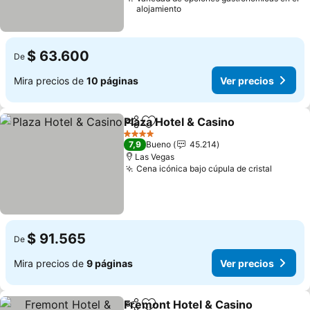
alojamiento
$ 63.600
De
Mira precios de
10 páginas
Ver precios
Plaza Hotel & Casino
Compartir
Agregar a favoritos
Ver p
4 Estrellas
7,9
Bueno
45.214
Las Vegas
Cena icónica bajo cúpula de cristal
Ver pre
$ 91.565
De
Mira precios de
9 páginas
Ver precios
Fremont Hotel & Casino