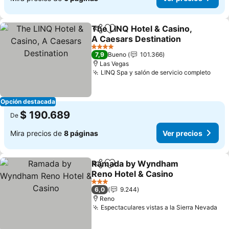
The LINQ Hotel & Casino,
Compartir
Agregar a favoritos
A Caesars Destination
Ver precios
4 Estrellas
7,9
Bueno
101.366
Las Vegas
LINQ Spa y salón de servicio completo
Ver 
Opción destacada
$ 190.689
De
Mira precios de
8 páginas
Ver precios
Ramada by Wyndham
Compartir
Agregar a favoritos
Reno Hotel & Casino
Ver precios
3 Estrellas
6,0
9.244
Reno
Espectaculares vistas a la Sierra Nevada
Ver