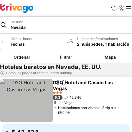
Favoritos
Iniciar 
Me
Destino
Nevada
Check-in/out
Huéspedes/habitaciones
Fechas
2 huéspedes, 1 habitación
Ordenar
Filtrar
Mapa
Hoteles baratos en Nevada, EE. UU.
Cómo los pagos afectan nuestro ranking
OYO Hotel and Casino Las
Compartir
Agregar a favoritos
Vegas
Ver precios
3 Estrellas
6,3
42.346
Las Vegas
Habitaciones con vistas al Strip o a la
piscina