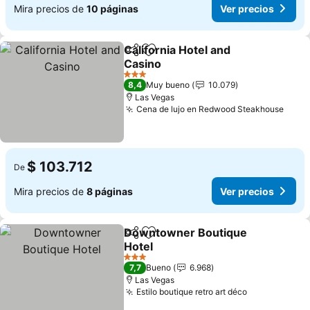
Mira precios de
10 páginas
Ver precios
California Hotel and
Compartir
Agregar a favoritos
Casino
Ver precios
3 Estrellas
8,4
Muy bueno
10.079
Las Vegas
Cena de lujo en Redwood Steakhouse
Ver 
$ 103.712
De
Mira precios de
8 páginas
Ver precios
Downtowner Boutique
Compartir
Agregar a favoritos
Hotel
Ver precios
3 Estrellas
7,7
Bueno
6.968
Las Vegas
Estilo boutique retro art déco
Ver precios