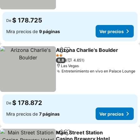
$ 178.725
De
Mira precios de
9 páginas
Ver precios
Arizona Charlie's Boulder
Compartir
Agregar a favoritos
2 Estrellas
6,8
4.651
Las Vegas
Entretenimiento en vivo en Palace Lounge
Ve
$ 178.872
De
Mira precios de
7 páginas
Ver precios
Main Street Station
Compartir
Agregar a favoritos
Casino Brewery Hotel