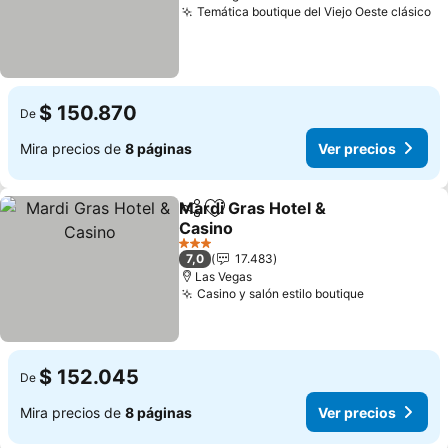
Temática boutique del Viejo Oeste clásico
Ve
$ 150.870
De
Mira precios de
8 páginas
Ver precios
Mardi Gras Hotel &
Compartir
Agregar a favoritos
Casino
Ver precios
3 Estrellas
7,0
17.483
Las Vegas
Casino y salón estilo boutique
Ver precio
$ 152.045
De
Mira precios de
8 páginas
Ver precios