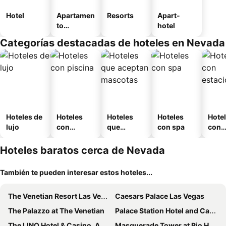
Hotel
Apartamen
Resorts
Apart-
to
hotel
amueblad
Categorías destacadas de hoteles en Nevada
o
Hoteles de
Hoteles
Hoteles
Hoteles
Hote
lujo
con
que
con spa
con
piscina
aceptan
esta
mascotas
mien
Hoteles baratos cerca de Nevada
También te pueden interesar estos hoteles...
The Venetian Resort Las Vegas
Caesars Palace Las Vegas
The Palazzo at The Venetian
Palace Station Hotel and Casino
The LINQ Hotel & Casino, A Caesars Destination
Masquerade Tower at Rio Hotel & Casino