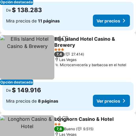
Opción destacada
$ 138.283
De
Mira precios de
11 páginas
Ver precios
Ellis Island Hotel Casino &
Compartir
Agregar a favoritos
Brewery
Ver precios
3 Estrellas
7,4
27.414
Las Vegas
Microcervecería y barbacoa en el hotel
Ver 
Opción destacada
$ 149.916
De
Mira precios de
8 páginas
Ver precios
Longhorn Casino & Hotel
Compartir
Agregar a favoritos
V
2 Estrellas
7,8
Bueno
9.515
Las Vegas