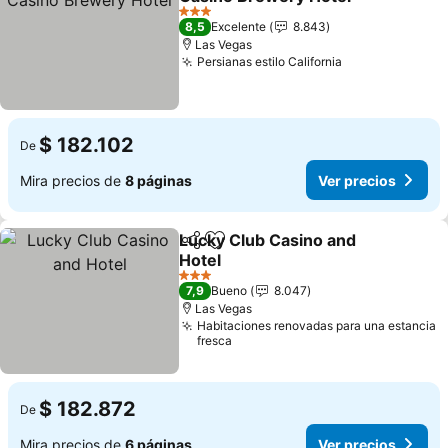
Ver precios
3 Estrellas
8,5
Excelente
8.843
Las Vegas
Persianas estilo California
Ver precios
$ 182.102
De
Mira precios de
8 páginas
Ver precios
Lucky Club Casino and
Compartir
Agregar a favoritos
Hotel
Ver precios
3 Estrellas
7,9
Bueno
8.047
Las Vegas
Habitaciones renovadas para una estancia
fresca
$ 182.872
De
Mira precios de
6 páginas
Ver precios