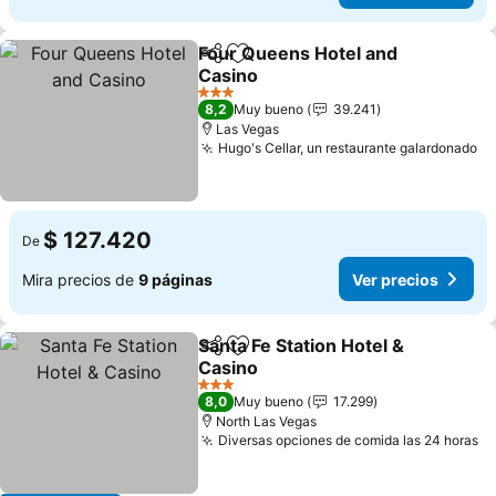
Four Queens Hotel and
Compartir
Agregar a favoritos
Casino
Ver precios
3 Estrellas
8,2
Muy bueno
39.241
Las Vegas
Hugo's Cellar, un restaurante galardonado
Ve
$ 127.420
De
Mira precios de
9 páginas
Ver precios
Santa Fe Station Hotel &
Compartir
Agregar a favoritos
Casino
Ver precios
3 Estrellas
8,0
Muy bueno
17.299
North Las Vegas
Diversas opciones de comida las 24 horas
Ve