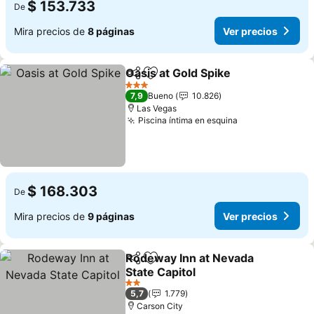
$ 153.733
De
Mira precios de
8 páginas
Ver precios
Oasis at Gold Spike
Compartir
Agregar a favoritos
Ver pre
3 Estrellas
7,9
Bueno
10.826
Las Vegas
Piscina íntima en esquina
Ver precios
$ 168.303
De
Mira precios de
9 páginas
Ver precios
Rodeway Inn at Nevada
Compartir
Agregar a favoritos
State Capitol
Ver precios
2 Estrellas
5,7
1.779
Carson City