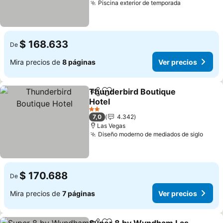
Piscina exterior de temporada
Ver precio
$ 168.633
De
Mira precios de
8 páginas
Ver precios
Thunderbird Boutique
Compartir
Agregar a favoritos
Hotel
Ver precios
2 Estrellas
7,0
4.342
Las Vegas
Diseño moderno de mediados de siglo
Ver p
$ 170.688
De
Mira precios de
7 páginas
Ver precios