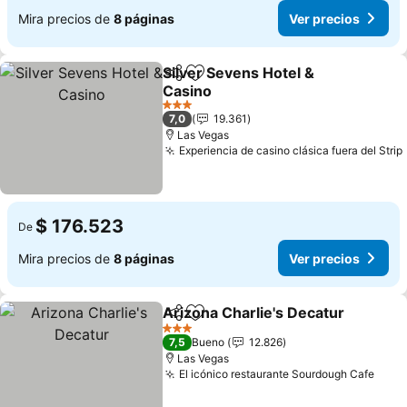
Mira precios de
8 páginas
Ver precios
Silver Sevens Hotel &
Compartir
Agregar a favoritos
Casino
Ver precios
3 Estrellas
7,0
19.361
Las Vegas
Experiencia de casino clásica fuera del Strip
$ 176.523
De
Mira precios de
8 páginas
Ver precios
Arizona Charlie's Decatur
Compartir
Agregar a favoritos
3 Estrellas
7,5
Bueno
12.826
Las Vegas
El icónico restaurante Sourdough Cafe
Ver 