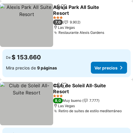
Alexis Park All Suite
Compartir
Agregar a favoritos
Resort
Ver precios
3 Estrellas
7,0
9.902
Las Vegas
Restaurante Alexis Gardens
Ver precios
$ 153.660
De
Mira precios de
9 páginas
Ver precios
Club de Soleil All-Suite
Compartir
Agregar a favoritos
Resort
Ver precios
3 Estrellas
8,0
Muy bueno
7.777
Las Vegas
Retiro de suites de estilo mediterráneo
Ver 