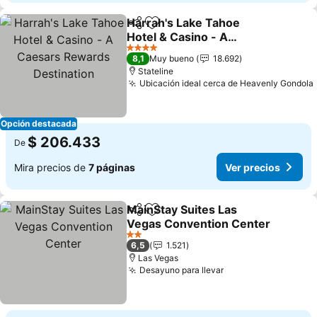
Harrah's Lake Tahoe
Compartir
Agregar a favoritos
Hotel & Casino - A
Caesars Rewards
Ver precios
4 Estrellas
8,1
Muy bueno
18.692
Destination
Stateline
Ubicación ideal cerca de Heavenly Gondola
Opción destacada
$ 206.433
De
Mira precios de
7 páginas
Ver precios
MainStay Suites Las
Compartir
Agregar a favoritos
Vegas Convention Center
Ver precios
2 Estrellas
6,5
1.521
Las Vegas
Desayuno para llevar
Ver precios