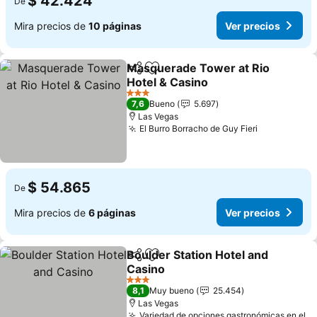
$ 42.424
De
Mira precios de
10 páginas
Ver precios
Masquerade Tower at Rio
Compartir
Agregar a favoritos
Hotel & Casino
Ver precios
3 Estrellas
7,6
Bueno
5.697
Las Vegas
El Burro Borracho de Guy Fieri
Ver precio
$ 54.865
De
Mira precios de
6 páginas
Ver precios
Boulder Station Hotel and
Compartir
Agregar a favoritos
Casino
Ver precios
3 Estrellas
8,1
Muy bueno
25.454
Las Vegas
Variedad de opciones gastronómicas en el