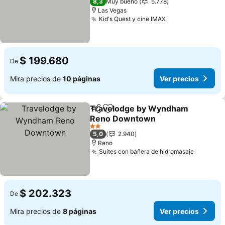
8,3
Muy bueno
5.778
Las Vegas
Kid's Quest y cine IMAX
Ver precios
$ 199.680
De
Mira precios de
10 páginas
Ver precios
Travelodge by Wyndham
Compartir
Agregar a favoritos
Reno Downtown
Ver precios
2 Estrellas
5,0
2.940
Reno
Suites con bañera de hidromasaje
Ver prec
$ 202.323
De
Mira precios de
8 páginas
Ver precios