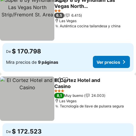
Super 8 by Wyndham Las
Compartir
Agregar a favoritos
Vegas North
Strip/Fremont St. Area
Ver precios
2 Estrellas
6,5
6.415
Las Vegas
Auténtica cocina tailandesa y china
Ver pr
$ 170.798
De
Mira precios de
9 páginas
Ver precios
El Cortez Hotel and
Compartir
Agregar a favoritos
Casino
Ver precios
3 Estrellas
8,1
Muy bueno
24.003
Las Vegas
Tecnología de llave de pulsera segura
Ver p
$ 172.523
De