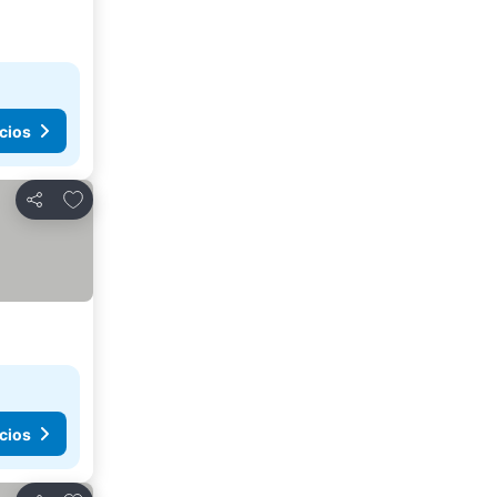
cios
Agregar a favoritos
Compartir
cios