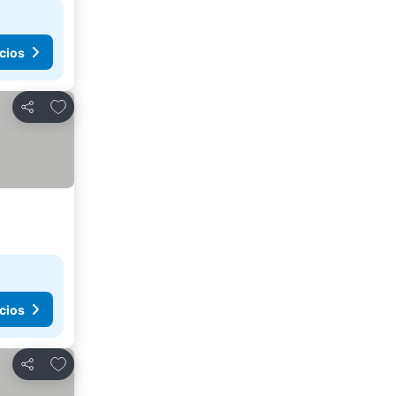
cios
Agregar a favoritos
Compartir
cios
Agregar a favoritos
Compartir