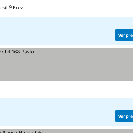
nes)
Pasto
Ver pre
Ver pre