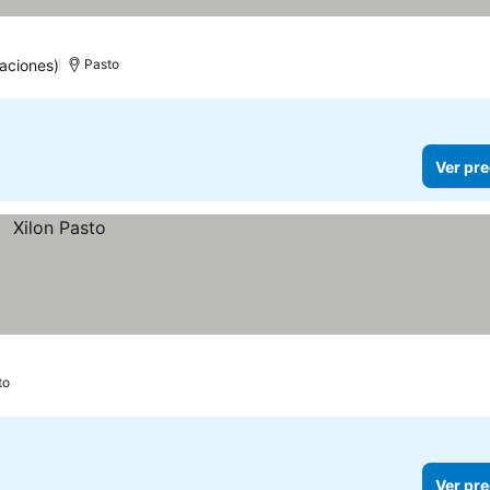
aciones)
Pasto
Ver pre
to
Ver pre