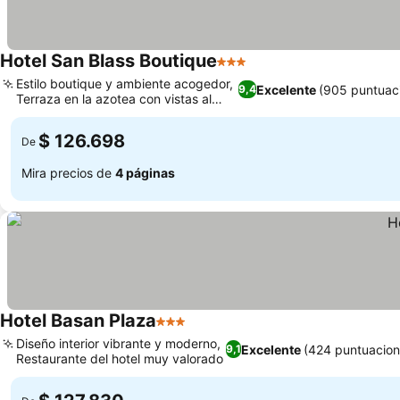
Hotel San Blass Boutique
3 Estrellas
Estilo boutique y ambiente acogedor,
Excelente
(905 puntuac
9,4
Terraza en la azotea con vistas al
volcán
$ 126.698
De
Mira precios de
4 páginas
Hotel Basan Plaza
3 Estrellas
Diseño interior vibrante y moderno,
Excelente
(424 puntuacion
9,1
Restaurante del hotel muy valorado