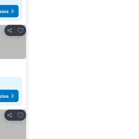
cios
Agregar a favoritos
Compartir
cios
Agregar a favoritos
Compartir