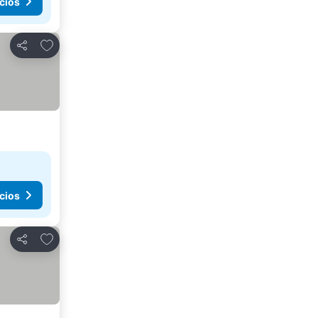
cios
Agregar a favoritos
Compartir
cios
Agregar a favoritos
Compartir