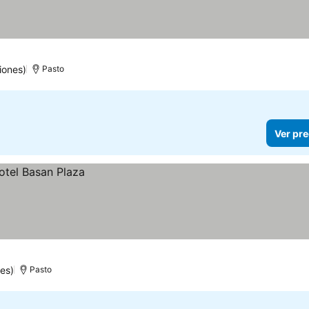
iones)
Pasto
Ver pre
es)
Pasto