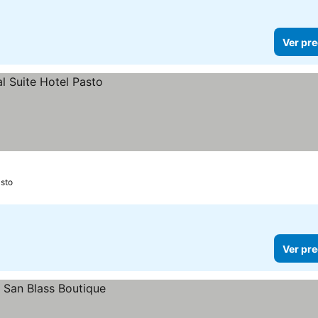
Ver pre
sto
Ver pre