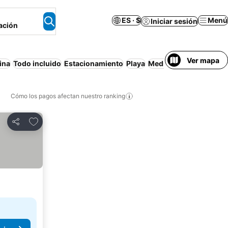
ES · $
Menú
Iniciar sesión
ación
Ver mapa
ina
Todo incluido
Estacionamiento
Playa
Media pensión
Aparta
Cómo los pagos afectan nuestro ranking
Agregar a favoritos
Compartir