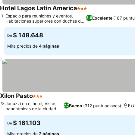
Hotel Lagos Latin America
3 Estrellas
Espacio para reuniones y eventos,
Excelente
(187 puntu
8,6
Habitaciones superiores con duchas de
hidromasaje
$ 148.648
De
Mira precios de
4 páginas
Xilon Pasto
3 Estrellas
Jacuzzi en el hotel, Vistas
Bueno
(312 puntuaciones)
7,7
Pas
panorámicas de la ciudad
$ 161.103
De
Mira precios de
2 páginas