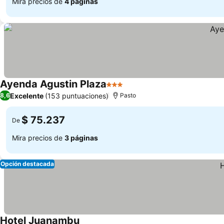
Mira precios de
4 páginas
Ayenda Agustin Plaza
3 Estrellas
Excelente
(153 puntuaciones)
8,6
Pasto
$ 75.237
De
Mira precios de
3 páginas
Opción destacada
Hotel Juanambu