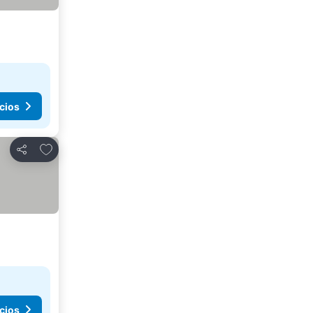
cios
Agregar a favoritos
Compartir
cios