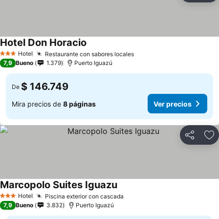
Hotel Don Horacio
Ver precios
Hotel
Restaurante con sabores locales
Ver precios
3 Estrellas
7,9
Bueno
1.379
Puerto Iguazú
$ 146.749
De
Mira precios de
8 páginas
Ver precios
Compartir
Ag
Marcopolo Suites Iguazu
Ver precios
Hotel
Piscina exterior con cascada
Ver precios
3 Estrellas
7,9
Bueno
3.832
Puerto Iguazú