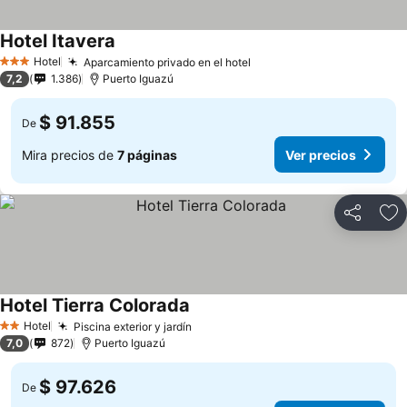
Hotel Itavera
Ver precios
Hotel
Aparcamiento privado en el hotel
Ver precios
3 Estrellas
7,2
1.386
Puerto Iguazú
$ 91.855
De
Mira precios de
7 páginas
Ver precios
Compartir
Ag
Hotel Tierra Colorada
Ver precios
Hotel
Piscina exterior y jardín
Ver precios
2 Estrellas
7,0
872
Puerto Iguazú
$ 97.626
De