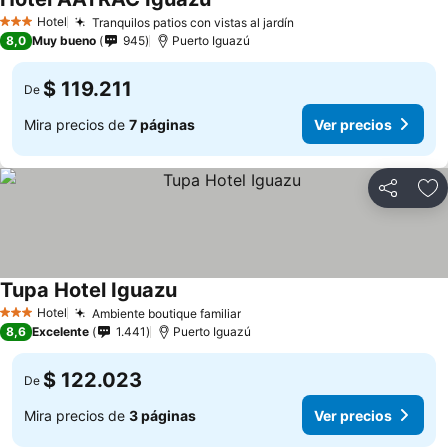
Ver precios
Hotel
Tranquilos patios con vistas al jardín
Ver precios
3 Estrellas
8,0
Muy bueno
945
Puerto Iguazú
$ 119.211
De
Mira precios de
7 páginas
Ver precios
Compartir
Ag
Tupa Hotel Iguazu
Ver precios
Hotel
Ambiente boutique familiar
Ver precios
3 Estrellas
8,6
Excelente
1.441
Puerto Iguazú
$ 122.023
De
Mira precios de
3 páginas
Ver precios