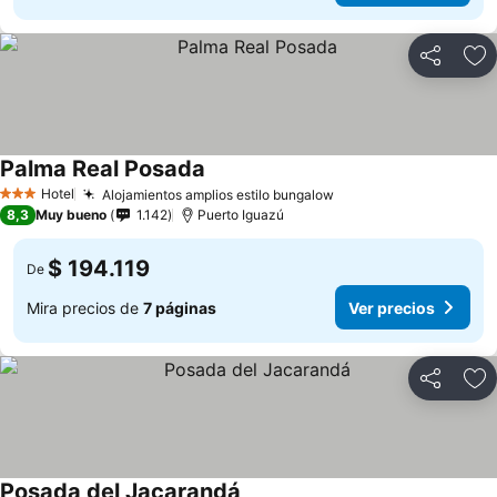
Compartir
Ag
Palma Real Posada
Ver precios
Hotel
Alojamientos amplios estilo bungalow
Ver precios
3 Estrellas
8,3
Muy bueno
1.142
Puerto Iguazú
$ 194.119
De
Mira precios de
7 páginas
Ver precios
Compartir
Ag
Posada del Jacarandá