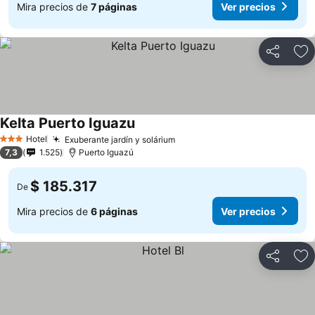
Mira precios de
7 páginas
Ver precios
Compartir
Ag
Kelta Puerto Iguazu
Ver precios
Hotel
Exuberante jardín y solárium
Ver precios
3 Estrellas
7,3
1.525
Puerto Iguazú
$ 185.317
De
Mira precios de
6 páginas
Ver precios
Compartir
Ag