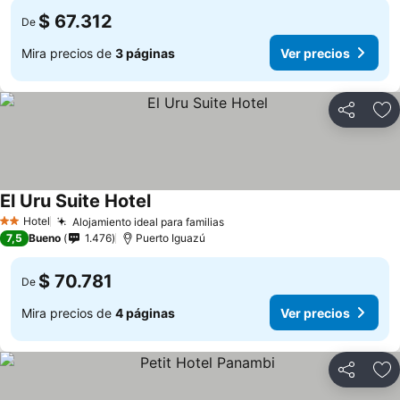
$ 67.312
De
Mira precios de
3 páginas
Ver precios
Compartir
Ag
El Uru Suite Hotel
Ver precios
Hotel
Alojamiento ideal para familias
Ver precios
2 Estrellas
7,5
Bueno
1.476
Puerto Iguazú
$ 70.781
De
Mira precios de
4 páginas
Ver precios
Compartir
Ag