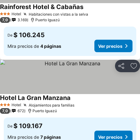
Rainforest Hotel & Cabañas
Ver precios
Hotel
Habitaciones con vistas a la selva
Ver precios
3 Estrellas
7,0
3.169
Puerto Iguazú
$ 106.245
De
Mira precios de
4 páginas
Ver precios
Compartir
Ag
Hotel La Gran Manzana
Ver precios
Hotel
Alojamientos para familias
Ver precios
3 Estrellas
7,0
672
Puerto Iguazú
$ 109.167
De
Mira precios de
7 páginas
Ver precios