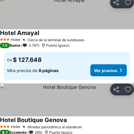
Compartir
Ag
Hotel Amayal
Ver precios
Hotel
Cerca de la terminal de autobuses
Ver precios
3 Estrellas
7,5
Bueno
3.797
Puerto Iguazú
$ 127.648
De
Mira precios de
8 páginas
Ver precios
Compartir
Ag
Hotel Boutique Genova
Ver precios
Hotel
Mirador panorámico al atardecer
Ver precios
3 Estrellas
8,7
Excelente
265
Puerto Iguazú