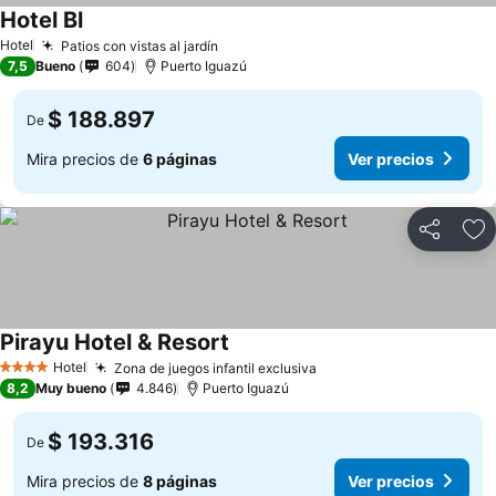
Hotel Bl
Ver precios
Hotel
Patios con vistas al jardín
Ver precios
7,5
Bueno
604
Puerto Iguazú
$ 188.897
De
Mira precios de
6 páginas
Ver precios
Compartir
Ag
Pirayu Hotel & Resort
Ver precios
Hotel
Zona de juegos infantil exclusiva
Ver precios
4 Estrellas
8,2
Muy bueno
4.846
Puerto Iguazú
$ 193.316
De
Mira precios de
8 páginas
Ver precios