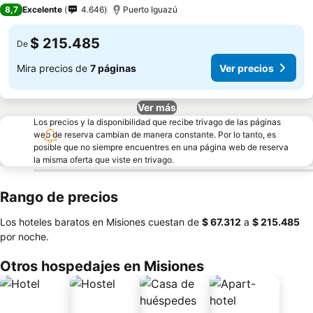
4 Estrellas
8,7
Excelente
4.646
Puerto Iguazú
$ 215.485
De
Mira precios de
7 páginas
Ver precios
Ver más
Los precios y la disponibilidad que recibe trivago de las páginas
web de reserva cambian de manera constante. Por lo tanto, es
posible que no siempre encuentres en una página web de reserva
la misma oferta que viste en trivago.
Rango de precios
Los hoteles baratos en Misiones cuestan de
‎$ 67.312
a
‎$ 215.485
por noche.
Otros hospedajes en Misiones