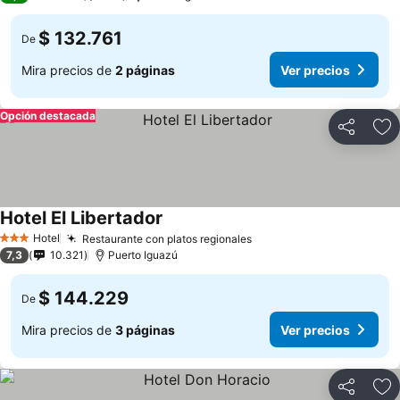
$ 132.761
De
Mira precios de
2 páginas
Ver precios
Opción destacada
Compartir
Ag
Hotel El Libertador
Ver precios
Hotel
Restaurante con platos regionales
Ver precios
3 Estrellas
7,3
10.321
Puerto Iguazú
$ 144.229
De
Mira precios de
3 páginas
Ver precios
Compartir
Ag