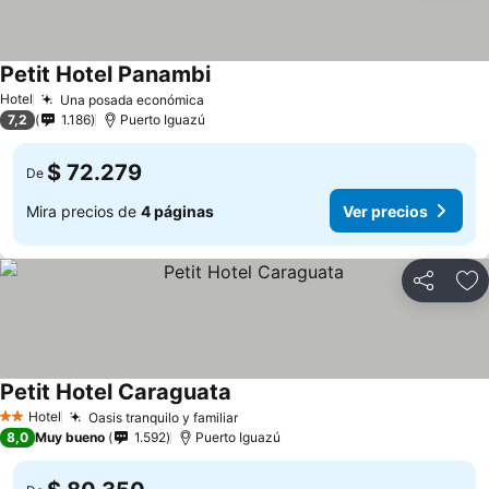
Petit Hotel Panambi
Ver precios
Hotel
Una posada económica
Ver precios
7,2
1.186
Puerto Iguazú
$ 72.279
De
Mira precios de
4 páginas
Ver precios
Compartir
Ag
Petit Hotel Caraguata
Ver precios
Hotel
Oasis tranquilo y familiar
Ver precios
2 Estrellas
8,0
Muy bueno
1.592
Puerto Iguazú