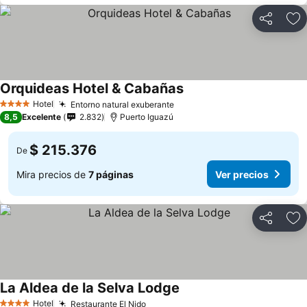
Compartir
Ag
Orquideas Hotel & Cabañas
Ver precios
Hotel
Entorno natural exuberante
Ver precios
4 Estrellas
8,5
Excelente
2.832
Puerto Iguazú
$ 215.376
De
Mira precios de
7 páginas
Ver precios
Compartir
Ag
La Aldea de la Selva Lodge
Ver precios
Hotel
Restaurante El Nido
Ver precios