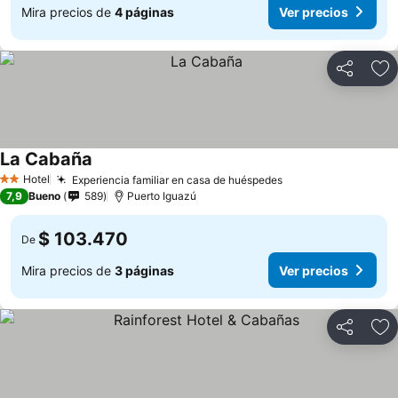
Mira precios de
4 páginas
Ver precios
Compartir
Ag
La Cabaña
Ver precios
Hotel
Experiencia familiar en casa de huéspedes
Ver precios
2 Estrellas
7,9
Bueno
589
Puerto Iguazú
$ 103.470
De
Mira precios de
3 páginas
Ver precios
Compartir
Ag