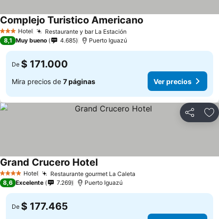
Complejo Turistico Americano
Ver precios
Hotel
Restaurante y bar La Estación
Ver precios
3 Estrellas
8,1
Muy bueno
4.685
Puerto Iguazú
$ 171.000
De
Mira precios de
7 páginas
Ver precios
Compartir
Ag
Grand Crucero Hotel
Ver precios
Hotel
Restaurante gourmet La Caleta
Ver precios
4 Estrellas
8,6
Excelente
7.269
Puerto Iguazú
$ 177.465
De