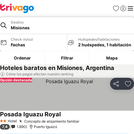
Favoritos
Iniciar 
Me
Destino
Misiones
Check-in/out
Huéspedes/habitaciones
Fechas
2 huéspedes, 1 habitación
Ordenar
Filtrar
Mapa
Hoteles baratos en Misiones, Argentina
Cómo los pagos afectan nuestro ranking
Opción destacada
Compartir
Ag
Posada Iguazu Royal
Ver precios
Hotel
Concepto de alojamiento familiar
Ver precios
2 Estrellas
7,4
1.890
Puerto Iguazú