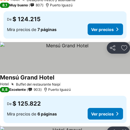
Ver precios
3 Estrellas
8,1
Muy bueno
807
Puerto Iguazú
$ 124.215
De
Mira precios de
7 páginas
Ver precios
Compartir
Ag
Mensú Grand Hotel
Ver precios
Hotel
Buffet del restaurante Naipí
Ver precios
8,8
Excelente
903
Puerto Iguazú
$ 125.822
De
Mira precios de
6 páginas
Ver precios