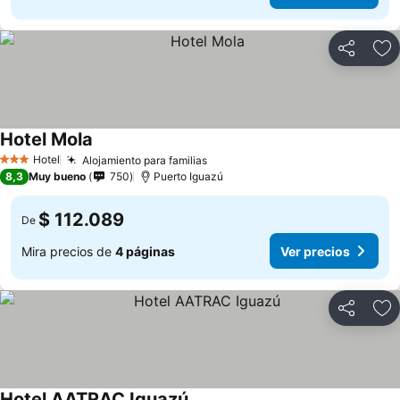
Compartir
Ag
Hotel Mola
Ver precios
Hotel
Alojamiento para familias
Ver precios
3 Estrellas
8,3
Muy bueno
750
Puerto Iguazú
$ 112.089
De
Mira precios de
4 páginas
Ver precios
Compartir
Ag
Hotel AATRAC Iguazú