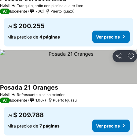
Ver precios
Hotel
Tranquilo jardín con piscina al aire libre
Ver precios
9,1
Excelente
706
Puerto Iguazú
$ 200.255
De
Mira precios de
4 páginas
Ver precios
Compartir
Ag
Posada 21 Oranges
Ver precios
Hotel
Refrescante piscina exterior
Ver precios
9,1
Excelente
1.067
Puerto Iguazú
$ 209.788
De
Mira precios de
7 páginas
Ver precios