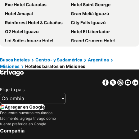
Exe Hotel Cataratas
Hotel Saint George
Hotel Amayal
Gran Meliá Iguazú
Rainforest Hotel & Cabañas
City Falls Iguazú
O2 Hotel Iguazu
Hotel El Libertador
Loi Suites Iguazu Hotel
Grand Crucero Hotel
Kelta Puerto Iguazu
Mercure Iguazu Hotel Iru
La Reserva Virgin Lodge
Hotel Raices Esturion
Busca hoteles
Centro- y Sudamérica
Argentina
Misiones
Hoteles baratos en Misiones
Posada Iguazu Royal
Iguazú Grand Resort Spa & Casino
Hotel Itavera
Complejo Turistico Americano
Facebook
Twitter
Insta
Yo
Hotel Jardin De Iguazu
Iguazu Jungle Lodge
Elige tu país
Pirayu Hotel & Resort
Arami Hotel & Lodge
Hotel Yvera Cataratas
Jasy
Agregar en Google
Alexander Hotel
Falls Iguazú Hotel & Spa
Encuentra nuestros resultados
fácilmente: agrega trivago como
Mensú Grand Hotel
Hotel AATRAC Iguazú
fuente preferida en Google.
Compañía
Posada del Angú
La Aldea de la Selva Lodge