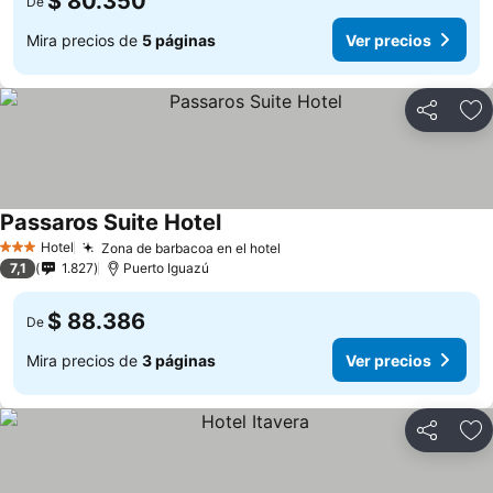
$ 80.350
De
Mira precios de
5 páginas
Ver precios
Compartir
Ag
Passaros Suite Hotel
Ver precios
Hotel
Zona de barbacoa en el hotel
Ver precios
3 Estrellas
7,1
1.827
Puerto Iguazú
$ 88.386
De
Mira precios de
3 páginas
Ver precios
Compartir
Ag