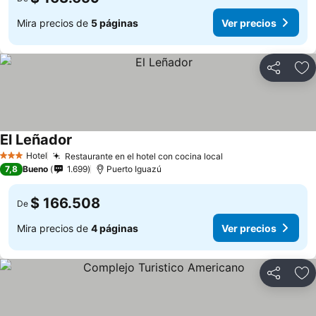
Mira precios de
5 páginas
Ver precios
Compartir
Ag
El Leñador
Ver precios
Hotel
Restaurante en el hotel con cocina local
Ver precios
3 Estrellas
7,8
Bueno
1.699
Puerto Iguazú
$ 166.508
De
Mira precios de
4 páginas
Ver precios
Compartir
Ag