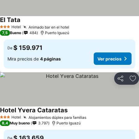
El Tata
Ver precios
Hotel
Animado bar en el hotel
Ver precios
3 Estrellas
7,5
Bueno
484
Puerto Iguazú
$ 159.971
De
Mira precios de
4 páginas
Ver precios
Compartir
Ag
Hotel Yvera Cataratas
Ver precios
Hotel
Alojamientos dúplex para familias
Ver precios
3 Estrellas
8,4
Muy bueno
3.797
Puerto Iguazú
$ 163.659
De