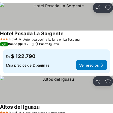
Compartir
Ag
Hotel Posada La Sorgente
Ver precios
Hotel
Auténtica cocina italiana en La Toscana
Ver precios
3 Estrellas
7,8
Bueno
3.706
Puerto Iguazú
$ 122.790
De
Mira precios de
2 páginas
Ver precios
Compartir
Ag
Altos del Iguazu
Ver precios
Hotel
Desayuno fresco y abundante