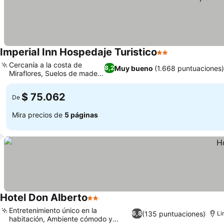
Imperial Inn Hospedaje Turistico
2 Estrellas
Ver precios
Cercanía a la costa de
Muy bueno
(1.668 puntuaciones
8,2
Miraflores, Suelos de madera
Ver precios
fina
$ 75.062
De
Mira precios de
5 páginas
Hotel Don Alberto
2 Estrellas
Ver precios
Entretenimiento único en la
(135 puntuaciones)
6,8
Li
habitación, Ambiente cómodo y