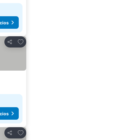
cios
Agregar a favoritos
Compartir
cios
Agregar a favoritos
Compartir