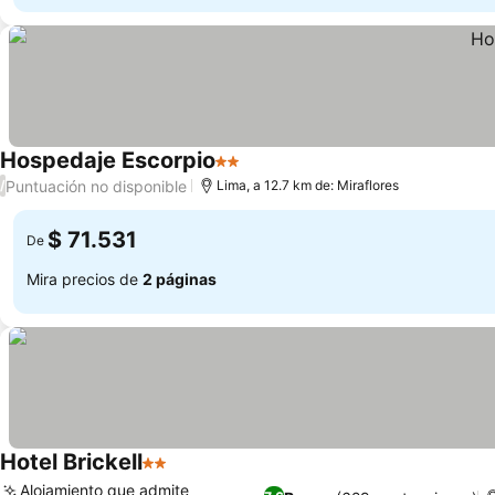
Hospedaje Escorpio
2 Estrellas
Ver precios
Puntuación no disponible
/
Lima, a 12.7 km de: Miraflores
$ 71.531
De
Mira precios de
2 páginas
Hotel Brickell
2 Estrellas
Ver precios
Alojamiento que admite