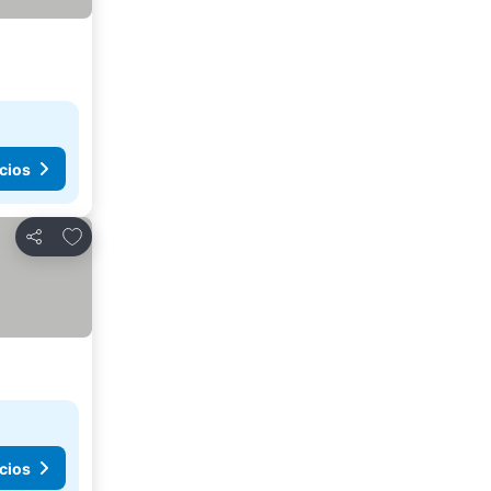
cios
Agregar a favoritos
Compartir
cios