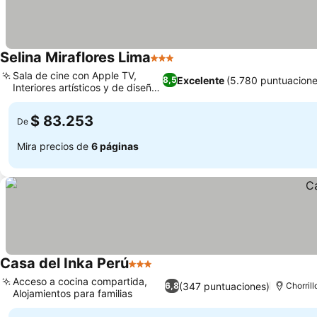
Selina Miraflores Lima
3 Estrellas
Ver precios
Sala de cine con Apple TV,
Excelente
(5.780 puntuacione
8,5
Interiores artísticos y de diseño
Ver precios
local
$ 83.253
De
Mira precios de
6 páginas
Casa del Inka Perú
3 Estrellas
Ver precios
Acceso a cocina compartida,
(347 puntuaciones)
6,8
Chorrill
Alojamientos para familias
Ver precios