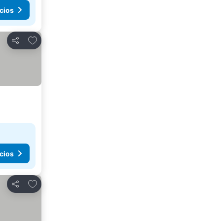
cios
Agregar a favoritos
Compartir
cios
Agregar a favoritos
Compartir