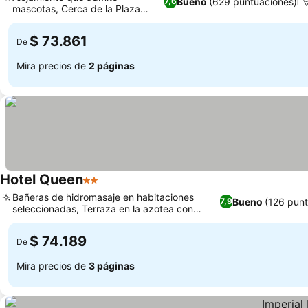
Bueno
(629 puntuaciones)
7,6
mascotas, Cerca de la Plaza
Ver precios
Bolognesi
$ 73.861
De
Mira precios de
2 páginas
Hotel Queen
2 Estrellas
Ver precios
Bañeras de hidromasaje en habitaciones
Bueno
(126 punt
7,9
seleccionadas, Terraza en la azotea con
Ver precios
vistas a la ciudad
$ 74.189
De
Mira precios de
3 páginas