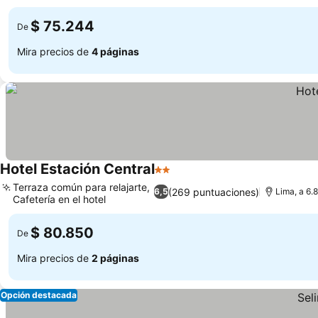
Ver precios
seguro
$ 75.244
De
Mira precios de
4 páginas
Hotel Estación Central
2 Estrellas
Ver precios
Terraza común para relajarte,
(269 puntuaciones)
6,5
Lima, a 6.
Cafetería en el hotel
Ver precios
$ 80.850
De
Mira precios de
2 páginas
Opción destacada