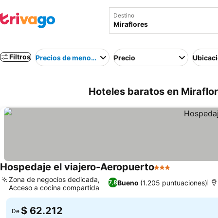
Destino
Filtros
Precios de menor a mayor
Precio
Ubicac
Hoteles baratos en Miraflor
Hospedaje el viajero-Aeropuerto
3 Estrellas
Ver precios
Zona de negocios dedicada,
Bueno
(1.205 puntuaciones)
7,8
Acceso a cocina compartida
Ver precios
$ 62.212
De