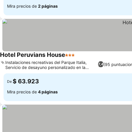
Mira precios de
2 páginas
Hotel Peruvians House
3 Estrellas
Ver precios
Instalaciones recreativas del Parque Italia,
(95 puntuacio
7,4
Servicio de desayuno personalizado en la
Ver precios
habitación
$ 63.923
De
Mira precios de
4 páginas