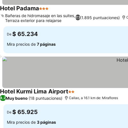
Hotel Padama
3 Estrellas
Ver precios
Bañeras de hidromasaje en las suites,
(1.895 puntuaciones)
7,1
C
Terraza exterior para relajarse
Ver precios
$ 65.234
De
Mira precios de
7 páginas
Hotel Kurmi Lima Airport
2 Estrellas
Ver precios
Muy bueno
(18 puntuaciones)
8,2
Callao, a 16.1 km de: Miraflores
$ 65.925
De
Mira precios de
3 páginas