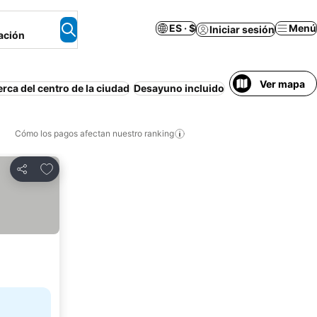
ES · $
Menú
Iniciar sesión
ación
Ver mapa
rca del centro de la ciudad
Desayuno incluido
Apartamento amu
Cómo los pagos afectan nuestro ranking
Agregar a favoritos
Compartir