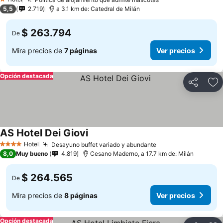
1 Estrellas
5,5
2.719
a 3.1 km de: Catedral de Milán
$ 263.794
De
Mira precios de
7 páginas
Ver precios
Opción destacada
Compartir
Ag
AS Hotel Dei Giovi
Hotel
Desayuno buffet variado y abundante
4 Estrellas
8,0
Muy bueno
4.819
Cesano Maderno, a 17.7 km de: Milán
$ 264.565
De
Mira precios de
8 páginas
Ver precios
Opción destacada