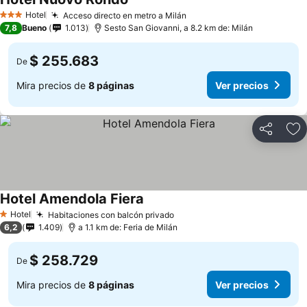
Hotel
Acceso directo en metro a Milán
3 Estrellas
7,8
Bueno
1.013
Sesto San Giovanni, a 8.2 km de: Milán
$ 255.683
De
Mira precios de
8 páginas
Ver precios
Compartir
Ag
Hotel Amendola Fiera
Hotel
Habitaciones con balcón privado
1 Estrellas
6,2
1.409
a 1.1 km de: Feria de Milán
$ 258.729
De
Mira precios de
8 páginas
Ver precios