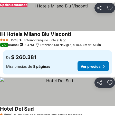
Opción destacada
Compartir
Ag
iH Hotels Milano Blu Visconti
Hotel
Entorno tranquilo junto al lago
3 Estrellas
7,9
Bueno
3.475
Trezzano Sul Naviglio, a 10.4 km de: Milán
$ 260.381
De
Mira precios de
8 páginas
Ver precios
Compartir
Ag
Hotel Del Sud
Hotel
Política de alojamiento que admite mascotas