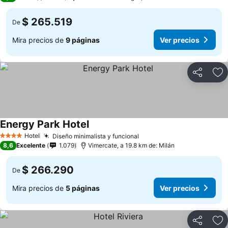
$ 265.519
De
Mira precios de
9 páginas
Ver precios
Compartir
Ag
Energy Park Hotel
Hotel
Diseño minimalista y funcional
4 Estrellas
8,6
Excelente
1.079
Vimercate, a 19.8 km de: Milán
$ 266.290
De
Mira precios de
5 páginas
Ver precios
Compartir
Ag