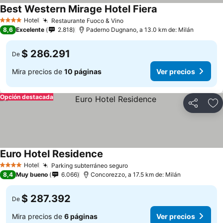
Best Western Mirage Hotel Fiera
Hotel
Restaurante Fuoco & Vino
4 Estrellas
8,6
Excelente
2.818
Paderno Dugnano, a 13.0 km de: Milán
$ 286.291
De
Mira precios de
10 páginas
Ver precios
Opción destacada
Compartir
Ag
Euro Hotel Residence
Hotel
Parking subterráneo seguro
4 Estrellas
8,4
Muy bueno
6.066
Concorezzo, a 17.5 km de: Milán
$ 287.392
De
Mira precios de
6 páginas
Ver precios