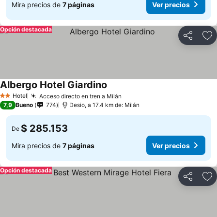
Mira precios de
7 páginas
Ver precios
Opción destacada
Compartir
Ag
Albergo Hotel Giardino
Hotel
Acceso directo en tren a Milán
2 Estrellas
7,9
Bueno
774
Desio, a 17.4 km de: Milán
$ 285.153
De
Mira precios de
7 páginas
Ver precios
Opción destacada
Compartir
Ag