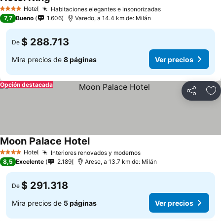
Hotel
Habitaciones elegantes e insonorizadas
4 Estrellas
7,7
Bueno
1.606
Varedo, a 14.4 km de: Milán
$ 288.713
De
Mira precios de
8 páginas
Ver precios
Opción destacada
Compartir
Ag
Moon Palace Hotel
Hotel
Interiores renovados y modernos
4 Estrellas
8,5
Excelente
2.189
Arese, a 13.7 km de: Milán
$ 291.318
De
Mira precios de
5 páginas
Ver precios