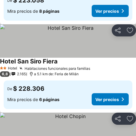
$ 223.058
De
Mira precios de
8 páginas
Ver precios
Compartir
Ag
Hotel San Siro Fiera
Hotel
Habitaciones funcionales para familias
2 Estrellas
6,8
2.165
a 5.1 km de: Feria de Milán
$ 228.306
De
Mira precios de
6 páginas
Ver precios
Compartir
Ag