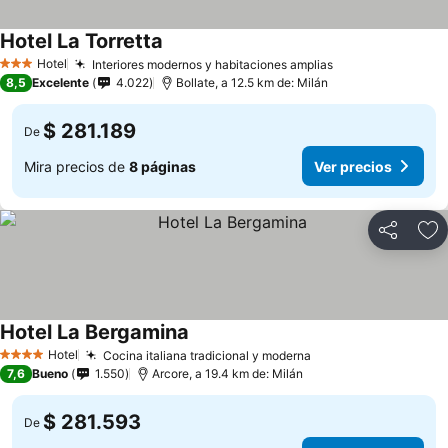
Hotel La Torretta
Hotel
Interiores modernos y habitaciones amplias
3 Estrellas
8,5
Excelente
4.022
Bollate, a 12.5 km de: Milán
$ 281.189
De
Mira precios de
8 páginas
Ver precios
Compartir
Ag
Hotel La Bergamina
Hotel
Cocina italiana tradicional y moderna
4 Estrellas
7,6
Bueno
1.550
Arcore, a 19.4 km de: Milán
$ 281.593
De