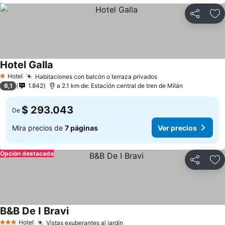
Compartir
Ag
Hotel Galla
Hotel
Habitaciones con balcón o terraza privados
1 Estrellas
6,1
1.842
a 2.1 km de: Estación central de tren de Milán
$ 293.043
De
Mira precios de
7 páginas
Ver precios
Opción destacada
Compartir
Ag
B&B De I Bravi
Hotel
Vistas exuberantes al jardín