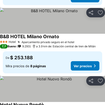
Compartir
Ag
B&B HOTEL Milano Ornato
Hotel
Aparcamiento privado seguro en el hotel
3 Estrellas
7,7
Bueno
9.293
a 3.9 km de: Estación central de tren de Milán
$ 253.188
De
Mira precios de
8 páginas
Ver precios
Compartir
Ag
Hotel Nuovo Rondò