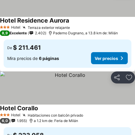
Hotel Residence Aurora
Hotel
Terraza exterior relajante
3 Estrellas
8,9
Excelente
2.402
Paderno Dugnano, a 13.8 km de: Milán
$ 211.461
De
Mira precios de
6 páginas
Ver precios
Compartir
Ag
Hotel Corallo
Hotel
Habitaciones con balcón privado
3 Estrellas
6,0
1.955
a 1.2 km de: Feria de Milán