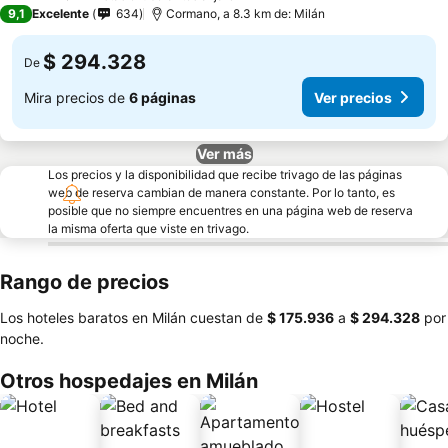
3 Estrellas
9,1
Excelente
634
Cormano, a 8.3 km de: Milán
$ 294.328
De
Mira precios de
6 páginas
Ver precios
Ver más
Los precios y la disponibilidad que recibe trivago de las páginas
web de reserva cambian de manera constante. Por lo tanto, es
posible que no siempre encuentres en una página web de reserva
la misma oferta que viste en trivago.
Rango de precios
Los hoteles baratos en Milán cuestan de
‎$ 175.936
a
‎$ 294.328
por
noche.
Otros hospedajes en Milán