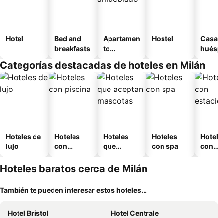
Hotel
Bed and
Apartamen
Hostel
Casa
breakfasts
to
hués
amueblad
Categorías destacadas de hoteles en Milán
o
Hoteles de
Hoteles
Hoteles
Hoteles
Hote
lujo
con
que
con spa
con
piscina
aceptan
esta
mascotas
mien
Hoteles baratos cerca de Milán
También te pueden interesar estos hoteles...
Hotel Bristol
Hotel Centrale