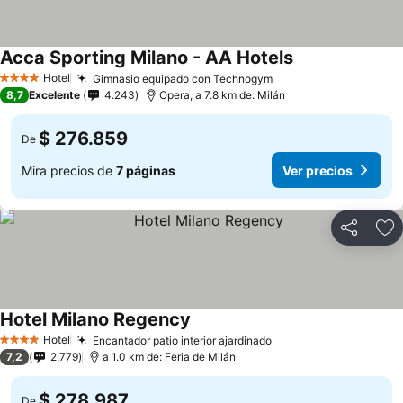
Acca Sporting Milano - AA Hotels
Hotel
Gimnasio equipado con Technogym
4 Estrellas
8,7
Excelente
4.243
Opera, a 7.8 km de: Milán
$ 276.859
De
Mira precios de
7 páginas
Ver precios
Compartir
Ag
Hotel Milano Regency
Hotel
Encantador patio interior ajardinado
4 Estrellas
7,2
2.779
a 1.0 km de: Feria de Milán
$ 278.987
De