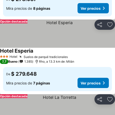
Mira precios de
8 páginas
Ver precios
Opción destacada
Compartir
Ag
Hotel Esperia
Hotel
Suelos de parqué tradicionales
3 Estrellas
7,7
Bueno
1.385
Rho, a 13.3 km de: Milán
$ 279.648
De
Mira precios de
7 páginas
Ver precios
Opción destacada
Compartir
Ag