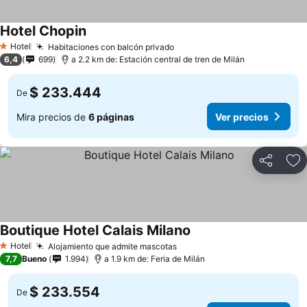
Hotel Chopin
Hotel
Habitaciones con balcón privado
1 Estrellas
6,4
699
a 2.2 km de: Estación central de tren de Milán
$ 233.444
De
Mira precios de
6 páginas
Ver precios
Compartir
Ag
Boutique Hotel Calais Milano
Hotel
Alojamiento que admite mascotas
1 Estrellas
7,7
Bueno
1.994
a 1.9 km de: Feria de Milán
$ 233.554
De