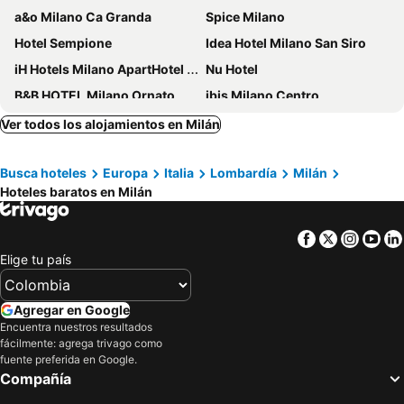
a&o Milano Ca Granda
Spice Milano
Hotel Sempione
Idea Hotel Milano San Siro
iH Hotels Milano ApartHotel Argonne Park
Nu Hotel
B&B HOTEL Milano Ornato
ibis Milano Centro
Hotel Metropoli
Hotel Da Vinci Milano
Ver todos los alojamientos en Milán
B&B Hotel Milano Central Station
ibis Styles Milano Centro
Busca hoteles
Europa
Italia
Lombardía
Milán
IH Hotels Milano Centrale
J24 Hotel Milano
Hoteles baratos en Milán
Hotel Berna
iH Hotels Milano Lorenteggio
iH Hotels Milano Gioia
The Best Hotel
Facebook
Twitter
Insta
Yo
Hotel Milano Regency
Hotel Raffaello
Elige tu país
Doria Grand Hotel
Hotel Dei Cavalieri Milano Duomo
Golf Hotel Milano
Hotel Galileo
Agregar en Google
Encuentra nuestros resultados
Rosa Grand Milano - Starhotels Collezione
Hotel Mayorca
fácilmente: agrega trivago como
Albergo Corvetto Corso Lodi
Hotel Aspromonte
fuente preferida en Google.
Compañía
B&B HOTEL Milano San Siro
Klima Hotel Milano Fiere