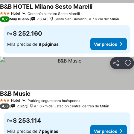
B&B HOTEL Milano Sesto Marelli
Hotel
Cercanía al metro Sesto Marelli
3 Estrellas
8,2
Muy bueno
7.804
Sesto San Giovanni, a 7.6 km de: Milán
$ 252.160
De
Mira precios de
8 páginas
Ver precios
Compartir
Ag
B&B Music
Hotel
Parking seguro para huéspedes
3 Estrellas
4,6
2.627
a 1.6 km de: Estación central de tren de Milán
$ 253.114
De
Mira precios de
7 páginas
Ver precios