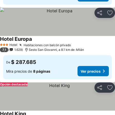
Compartir
Ag
Hotel Europa
Hotel
Habitaciones con balcón privado
3 Estrellas
7,1
1.629
Sesto San Giovanni, a 8.1 km de: Milán
$ 287.685
De
Mira precios de
8 páginas
Ver precios
Opción destacada
Compartir
Ag
Hotel King