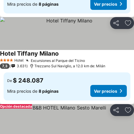
Mira precios de
8 páginas
Ver precios
Compartir
Ag
Hotel Tiffany Milano
Hotel
Excursiones al Parque del Ticino
4 Estrellas
7,3
3.631
Trezzano Sul Naviglio, a 12.0 km de: Milán
$ 248.087
De
Mira precios de
8 páginas
Ver precios
Opción destacada
Compartir
Ag