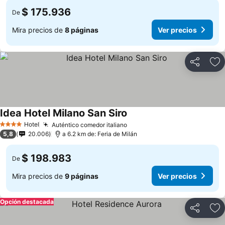
$ 175.936
De
Mira precios de
8 páginas
Ver precios
Compartir
Ag
Idea Hotel Milano San Siro
Hotel
Auténtico comedor italiano
4 Estrellas
5,8
20.006
a 6.2 km de: Feria de Milán
$ 198.983
De
Mira precios de
9 páginas
Ver precios
Opción destacada
Compartir
Ag