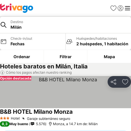
Favoritos
Iniciar 
Me
Destino
Milán
Check-in/out
Huéspedes/habitaciones
Fechas
2 huéspedes, 1 habitación
Ordenar
Filtrar
Mapa
Hoteles baratos en Milán, Italia
Cómo los pagos afectan nuestro ranking
Opción destacada
Compartir
Ag
B&B HOTEL Milano Monza
Hotel
Garaje subterráneo seguro
3 Estrellas
8,3
Muy bueno
5.576
Monza, a 14.7 km de: Milán