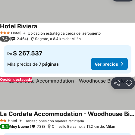
Hotel Riviera
Hotel
Ubicación estratégica cerca del aeropuerto
3 Estrellas
7,4
2.464
Segrate, a 8.4 km de: Milán
$ 267.537
De
Mira precios de
7 páginas
Ver precios
Opción destacada
Compartir
Ag
La Cordata Accommodation - Woodhouse Bike Hotel
Hotel
Habitaciones con madera reciclada
2 Estrellas
8,4
Muy bueno
738
Cinisello Balsamo, a 11.2 km de: Milán