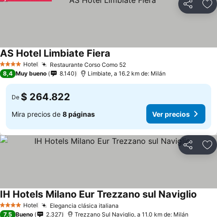
Compartir
Ag
AS Hotel Limbiate Fiera
Hotel
Restaurante Corso Como 52
4 Estrellas
8,4
Muy bueno
8.140
Limbiate, a 16.2 km de: Milán
$ 264.822
De
Mira precios de
8 páginas
Ver precios
Compartir
Ag
IH Hotels Milano Eur Trezzano sul Naviglio
Hotel
Elegancia clásica italiana
4 Estrellas
7,5
Bueno
2.327
Trezzano Sul Naviglio, a 11.0 km de: Milán