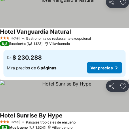
Compartir
Ag
Hotel Vanguardia Natural
Ver precios
Hotel
Gastronomía de restaurante excepcional
Ver precios
3 Estrellas
8,8
Excelente
1.123
Villavicencio
$ 230.288
De
Mira precios de
6 páginas
Ver precios
Compartir
Ag
Hotel Sunrise By Hype
Ver precios
Hotel
Paisajes tropicales de ensueño
Ver precios
3 Estrellas
8,2
Muy bueno
1.524
Villavicencio