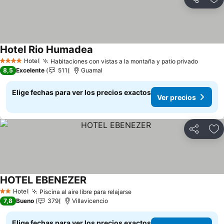
Compartir
Ag
Hotel Rio Humadea
Ver precios
Hotel
Habitaciones con vistas a la montaña y patio privado
Ver pr
4 Estrellas
8,5
Excelente
511
Guamal
Elige fechas para ver los precios exactos
Ver precios
Compartir
Ag
HOTEL EBENEZER
Ver precios
Hotel
Piscina al aire libre para relajarse
Ver precios
2 Estrellas
7,8
Bueno
379
Villavicencio
Elige fechas para ver los precios exactos