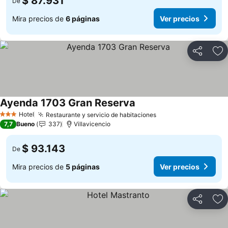
$ 87.931
De
Mira precios de
6 páginas
Ver precios
Compartir
Ag
Ayenda 1703 Gran Reserva
Ver precios
Hotel
Restaurante y servicio de habitaciones
Ver precios
3 Estrellas
7,7
Bueno
337
Villavicencio
$ 93.143
De
Mira precios de
5 páginas
Ver precios
Compartir
Ag