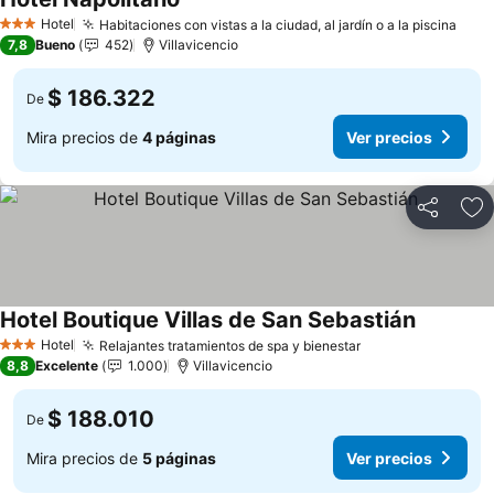
Ver precios
Hotel
Habitaciones con vistas a la ciudad, al jardín o a la piscina
Ver 
3 Estrellas
7,8
Bueno
452
Villavicencio
$ 186.322
De
Mira precios de
4 páginas
Ver precios
Compartir
Ag
Hotel Boutique Villas de San Sebastián
Ver preci
Hotel
Relajantes tratamientos de spa y bienestar
Ver precios
3 Estrellas
8,8
Excelente
1.000
Villavicencio
$ 188.010
De
Mira precios de
5 páginas
Ver precios