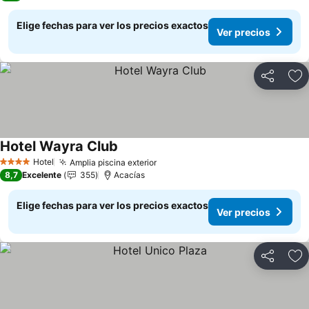
Elige fechas para ver los precios exactos
Ver precios
Compartir
Ag
Hotel Wayra Club
Ver precios
Hotel
Amplia piscina exterior
Ver precios
4 Estrellas
8,7
Excelente
355
Acacías
Elige fechas para ver los precios exactos
Ver precios
Compartir
Ag