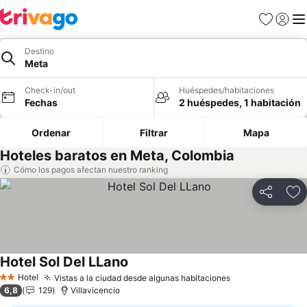
Favoritos
Iniciar 
Me
Destino
Meta
Check-in/out
Huéspedes/habitaciones
Fechas
2 huéspedes, 1 habitación
Ordenar
Filtrar
Mapa
Hoteles baratos en Meta, Colombia
Cómo los pagos afectan nuestro ranking
Compartir
Ag
Hotel Sol Del LLano
Ver precios
Hotel
Vistas a la ciudad desde algunas habitaciones
Ver precios
2 Estrellas
6,8
129
Villavicencio