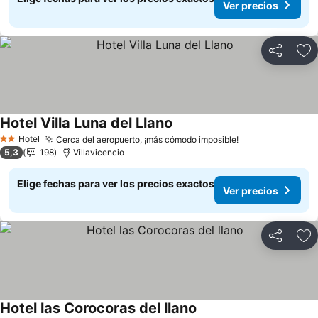
Ver precios
Compartir
Ag
Hotel Villa Luna del Llano
Ver precios
Hotel
Cerca del aeropuerto, ¡más cómodo imposible!
Ver precios
2 Estrellas
5,3
198
Villavicencio
Elige fechas para ver los precios exactos
Ver precios
Compartir
Ag
Hotel las Corocoras del llano
Ver precios