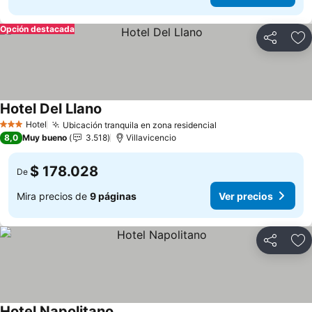
Opción destacada
Compartir
Ag
Hotel Del Llano
Ver precios
Hotel
Ubicación tranquila en zona residencial
Ver precios
3 Estrellas
8,0
Muy bueno
3.518
Villavicencio
$ 178.028
De
Mira precios de
9 páginas
Ver precios
Compartir
Ag
Hotel Napolitano