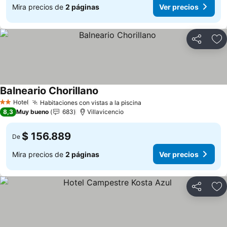
Mira precios de
2 páginas
Ver precios
Compartir
Ag
Balneario Chorillano
Ver precios
Hotel
Habitaciones con vistas a la piscina
Ver precios
2 Estrellas
8,3
Muy bueno
683
Villavicencio
$ 156.889
De
Mira precios de
2 páginas
Ver precios
Compartir
Ag