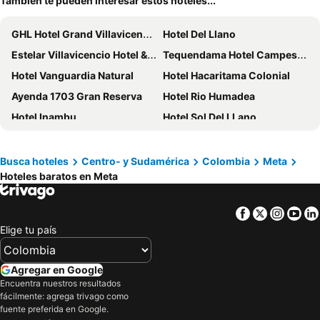
También te pueden interesar estos hoteles...
GHL Hotel Grand Villavicencio
Hotel Del Llano
Estelar Villavicencio Hotel & Centro de Convenciones
Tequendama Hotel Campestre Villavicencio
Hotel Vanguardia Natural
Hotel Hacaritama Colonial
Ayenda 1703 Gran Reserva
Hotel Rio Humadea
Hotel Inambu
Hotel Sol Del LLano
Solev Hotel
Hotel Boutique Villas de San Sebastián
Hotel Ariari Azul
NQ Hotel Orinoquia
Busca hoteles
Centro- y Sudamérica
Colombia
Meta
Hoteles baratos en Meta
Refugio Llanero Hotel Boutique
Casa del Sol
Eclipse Villavicencio
HOTEL NUEVO GALEX
Facebook
Twitter
Insta
Yo
HOTEL CAMPESTRE PALMA VERDE
Balneario Chorillano
Elige tu país
Terraza Hotel Villavicencio
Hotel Unico Plaza
Hotel River Side
HOTEL EBENEZER
Agregar en Google
Hotel Royal Plaza
Tierra Linda Campestre
Encuentra nuestros resultados
fácilmente: agrega trivago como
Hotel Arpa de Aguas
Hotel Bahia
fuente preferida en Google.