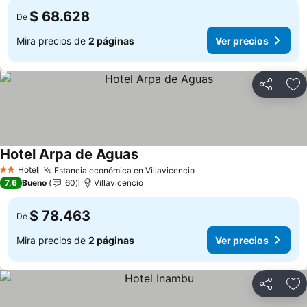
$ 68.628
De
Mira precios de
2 páginas
Ver precios
Compartir
Ag
Hotel Arpa de Aguas
Ver precios
Hotel
Estancia económica en Villavicencio
Ver precios
2 Estrellas
7,6
Bueno
60
Villavicencio
$ 78.463
De
Mira precios de
2 páginas
Ver precios
Compartir
Ag