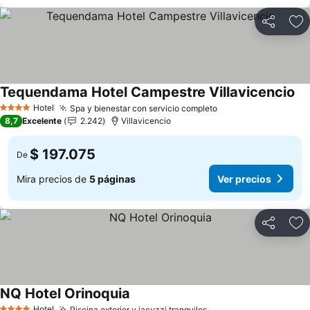
Compartir
Ag
Tequendama Hotel Campestre Villavicencio
Ve
Hotel
Spa y bienestar con servicio completo
Ver precios
4 Estrellas
8,7
Excelente
2.242
Villavicencio
$ 197.075
De
Mira precios de
5 páginas
Ver precios
Compartir
Ag
NQ Hotel Orinoquia
Ver precios
Hotel
Piscina exterior y jacuzzi tranquilos