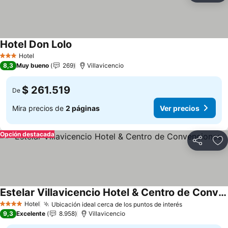
Hotel Don Lolo
Ver precios
Hotel
3 Estrellas
8,3
Muy bueno
269
Villavicencio
$ 261.519
De
Mira precios de
2 páginas
Ver precios
Opción destacada
Compartir
Ag
Estelar Villavicencio Hotel & Centro de Convenciones
Ver precios
Hotel
Ubicación ideal cerca de los puntos de interés
Ver precios
4 Estrellas
9,3
Excelente
8.958
Villavicencio