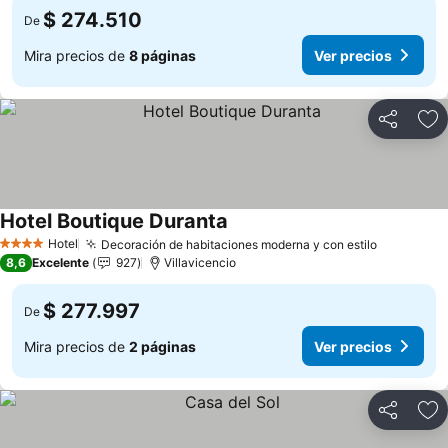
$ 274.510
De
Mira precios de
8 páginas
Ver precios
Compartir
Ag
Hotel Boutique Duranta
Ver precios
Hotel
Decoración de habitaciones moderna y con estilo
Ver preci
4 Estrellas
8,6
Excelente
927
Villavicencio
$ 277.997
De
Mira precios de
2 páginas
Ver precios
Compartir
Ag