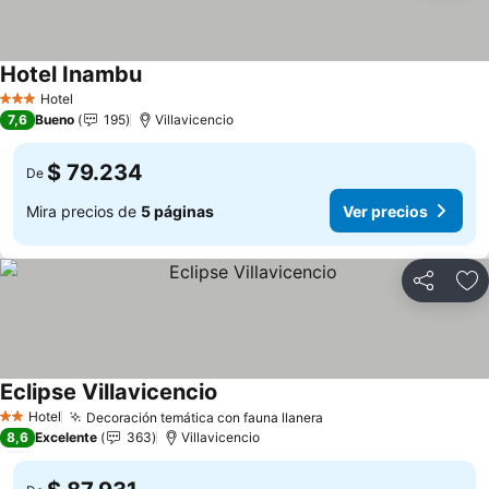
Hotel Inambu
Ver precios
Hotel
3 Estrellas
7,6
Bueno
195
Villavicencio
$ 79.234
De
Mira precios de
5 páginas
Ver precios
Compartir
Ag
Eclipse Villavicencio
Ver precios
Hotel
Decoración temática con fauna llanera
Ver precios
2 Estrellas
8,6
Excelente
363
Villavicencio