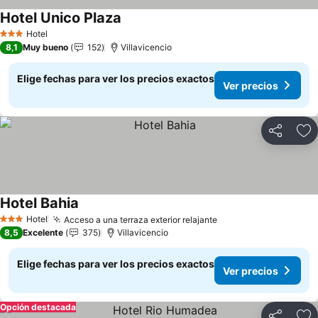
Hotel Unico Plaza
Ver precios
Hotel
3 Estrellas
8,1
Muy bueno
152
Villavicencio
Elige fechas para ver los precios exactos
Ver precios
Compartir
Ag
Hotel Bahia
Ver precios
Hotel
Acceso a una terraza exterior relajante
Ver precios
3 Estrellas
8,5
Excelente
375
Villavicencio
Elige fechas para ver los precios exactos
Ver precios
Opción destacada