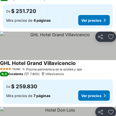
$ 251.720
De
Mira precios de
4 páginas
Ver precios
Compartir
Ag
GHL Hotel Grand Villavicencio
Ver precios
Hotel
Piscina panorámica en la azotea y spa
Ver precios
4 Estrellas
9,0
Excelente
7.800
Villavicencio
$ 259.830
De
Mira precios de
7 páginas
Ver precios
Compartir
Ag