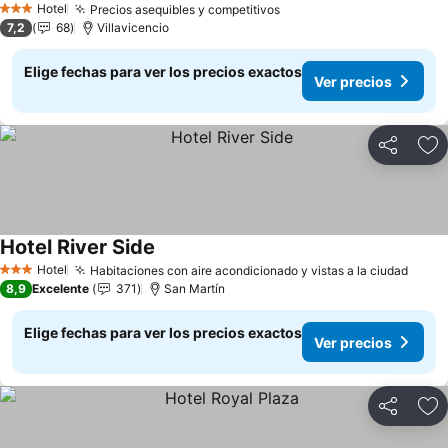
Hotel
Precios asequibles y competitivos
Ver precios
3 Estrellas
7,2
68
Villavicencio
Elige fechas para ver los precios exactos
Ver precios
Compartir
Ag
Hotel River Side
Ver precios
Hotel
Habitaciones con aire acondicionado y vistas a la ciudad
Ver p
3 Estrellas
8,9
Excelente
371
San Martín
Elige fechas para ver los precios exactos
Ver precios
Compartir
Ag