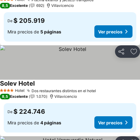
Ver precios
4 Estrellas
8,5
Excelente
692
Villavicencio
$ 205.919
De
Mira precios de
5 páginas
Ver precios
Compartir
Ag
Solev Hotel
Ver precios
Hotel
Dos restaurantes distintos en el hotel
Ver precios
4 Estrellas
8,5
Excelente
1.070
Villavicencio
$ 224.746
De
Mira precios de
4 páginas
Ver precios