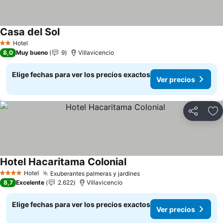
Casa del Sol
Ver precios
Hotel
2 Estrellas
8,0
Muy bueno
9
Villavicencio
Elige fechas para ver los precios exactos
Ver precios
Compartir
Ag
Hotel Hacaritama Colonial
Ver precios
Hotel
Exuberantes palmeras y jardines
Ver precios
4 Estrellas
8,7
Excelente
2.622
Villavicencio
Elige fechas para ver los precios exactos
Ver precios