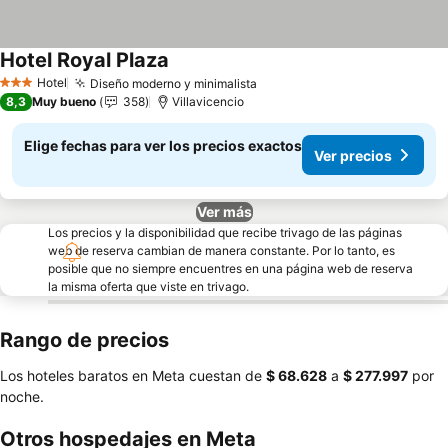
Hotel Royal Plaza
Ver precios
Hotel
Diseño moderno y minimalista
Ver precios
3 Estrellas
8,3
Muy bueno
358
Villavicencio
Elige fechas para ver los precios exactos
Ver precios
Ver más
Los precios y la disponibilidad que recibe trivago de las páginas
web de reserva cambian de manera constante. Por lo tanto, es
posible que no siempre encuentres en una página web de reserva
la misma oferta que viste en trivago.
Rango de precios
Los hoteles baratos en Meta cuestan de
‎$ 68.628
a
‎$ 277.997
por
noche.
Otros hospedajes en Meta