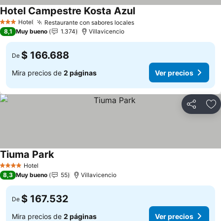
Hotel Campestre Kosta Azul
Ver precios
Hotel
Restaurante con sabores locales
Ver precios
3 Estrellas
8,1
Muy bueno
1.374
Villavicencio
$ 166.688
De
Mira precios de
2 páginas
Ver precios
Compartir
Ag
Tiuma Park
Ver precios
Hotel
4 Estrellas
8,3
Muy bueno
55
Villavicencio
$ 167.532
De
Mira precios de
2 páginas
Ver precios