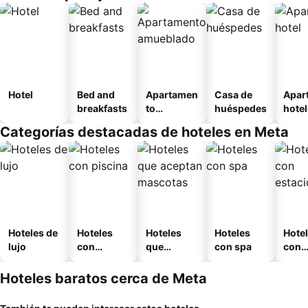
Hotel
Bed and
Apartamen
Casa de
Apar
breakfasts
to
huéspedes
hotel
amueblad
Categorías destacadas de hoteles en Meta
o
Hoteles de
Hoteles
Hoteles
Hoteles
Hote
lujo
con
que
con spa
con
piscina
aceptan
esta
mascotas
mien
Hoteles baratos cerca de Meta