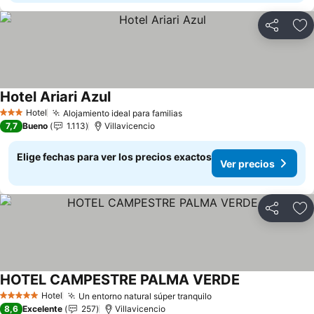
Compartir
Ag
Hotel Ariari Azul
Ver precios
Hotel
Alojamiento ideal para familias
Ver precios
3 Estrellas
7,7
Bueno
1.113
Villavicencio
Elige fechas para ver los precios exactos
Ver precios
Compartir
Ag
HOTEL CAMPESTRE PALMA VERDE
Ver precios
Hotel
Un entorno natural súper tranquilo
Ver precios
5 Estrellas
8,6
Excelente
257
Villavicencio