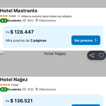
Hotel Mastranto
Ver precios
Hotel
Alberca exterior para todas las edades
Ver precios
3 Estrellas
8,5
Excelente
641
Villavicencio
$ 128.447
De
Mira precios de
2 páginas
Ver precios
Compartir
Ag
Hotel Najjez
Ver precios
Hotel
4 Estrellas
8,5
Excelente
412
Villavicencio
$ 136.521
De