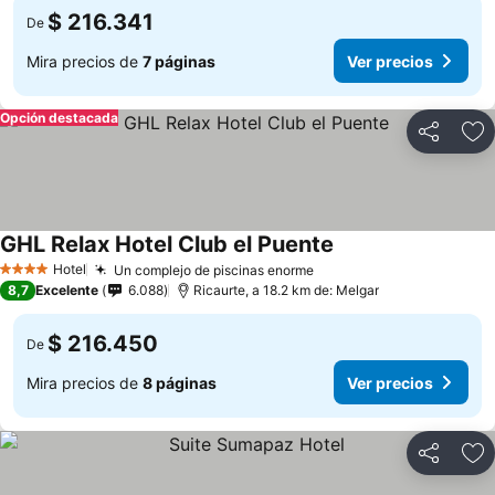
$ 216.341
De
Mira precios de
7 páginas
Ver precios
Opción destacada
Compartir
Ag
GHL Relax Hotel Club el Puente
Hotel
Un complejo de piscinas enorme
4 Estrellas
8,7
Excelente
6.088
Ricaurte, a 18.2 km de: Melgar
$ 216.450
De
Mira precios de
8 páginas
Ver precios
Compartir
Ag