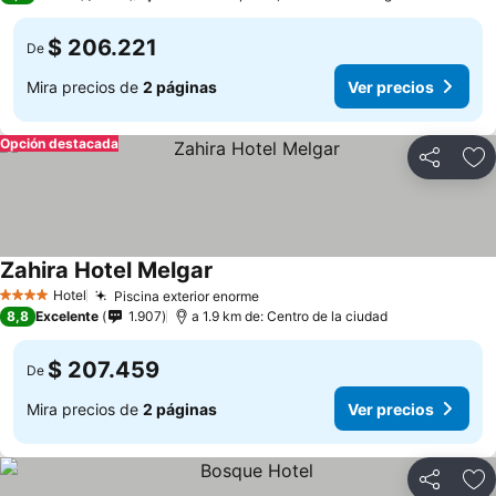
$ 206.221
De
Mira precios de
2 páginas
Ver precios
Opción destacada
Compartir
Ag
Zahira Hotel Melgar
Hotel
Piscina exterior enorme
4 Estrellas
8,8
Excelente
1.907
a 1.9 km de: Centro de la ciudad
$ 207.459
De
Mira precios de
2 páginas
Ver precios
Compartir
Ag