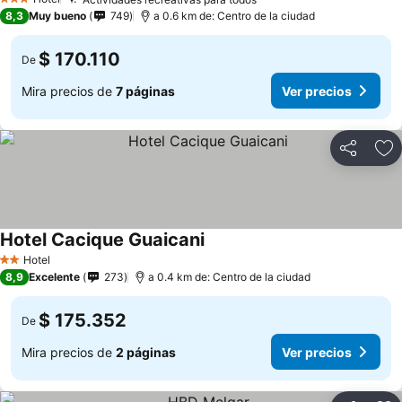
3 Estrellas
8,3
Muy bueno
749
a 0.6 km de: Centro de la ciudad
$ 170.110
De
Mira precios de
7 páginas
Ver precios
Compartir
Ag
Hotel Cacique Guaicani
Hotel
2 Estrellas
8,9
Excelente
273
a 0.4 km de: Centro de la ciudad
$ 175.352
De
Mira precios de
2 páginas
Ver precios