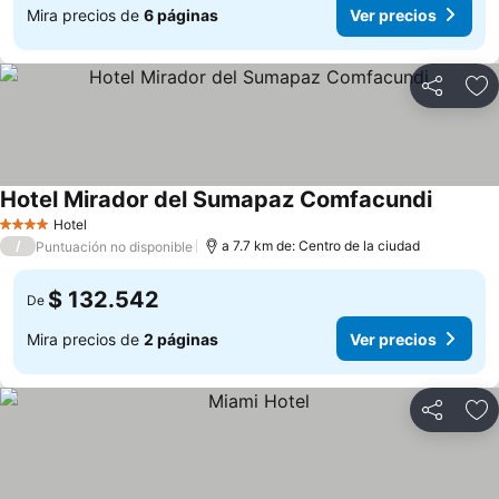
Mira precios de
6 páginas
Ver precios
Compartir
Ag
Hotel Mirador del Sumapaz Comfacundi
Hotel
4 Estrellas
/
a 7.7 km de: Centro de la ciudad
Puntuación no disponible
$ 132.542
De
Mira precios de
2 páginas
Ver precios
Compartir
Ag