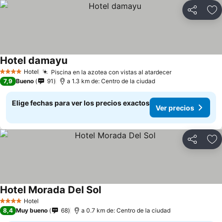
Compartir
Ag
Hotel damayu
Hotel
Piscina en la azotea con vistas al atardecer
4 Estrellas
7,9
Bueno
91
a 1.3 km de: Centro de la ciudad
Elige fechas para ver los precios exactos
Ver precios
Compartir
Ag
Hotel Morada Del Sol
Hotel
4 Estrellas
8,4
Muy bueno
68
a 0.7 km de: Centro de la ciudad