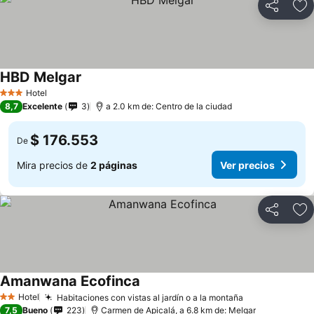
Compartir
Ag
HBD Melgar
Hotel
3 Estrellas
8,7
Excelente
3
a 2.0 km de: Centro de la ciudad
$ 176.553
De
Mira precios de
2 páginas
Ver precios
Compartir
Ag
Amanwana Ecofinca
Hotel
Habitaciones con vistas al jardín o a la montaña
2 Estrellas
7,5
Bueno
223
Carmen de Apicalá, a 6.8 km de: Melgar