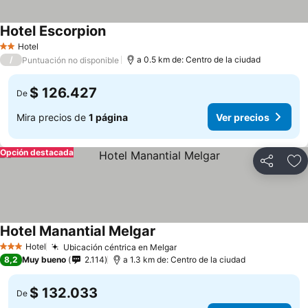
Hotel Escorpion
Hotel
2 Estrellas
/
a 0.5 km de: Centro de la ciudad
Puntuación no disponible
$ 126.427
De
Mira precios de
1 página
Ver precios
Opción destacada
Compartir
Ag
Hotel Manantial Melgar
Hotel
Ubicación céntrica en Melgar
3 Estrellas
8,2
Muy bueno
2.114
a 1.3 km de: Centro de la ciudad
$ 132.033
De