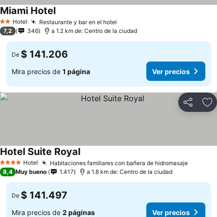
Miami Hotel
Hotel
Restaurante y bar en el hotel
2 Estrellas
7,2
346
a 1.2 km de: Centro de la ciudad
$ 141.206
De
Mira precios de
1 página
Ver precios
Compartir
Ag
Hotel Suite Royal
Hotel
Habitaciones familiares con bañera de hidromasaje
4 Estrellas
8,4
Muy bueno
1.417
a 1.8 km de: Centro de la ciudad
$ 141.497
De
Mira precios de
2 páginas
Ver precios