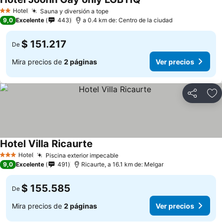
Hotel
Sauna y diversión a tope
2 Estrellas
9,0
Excelente
443
a 0.4 km de: Centro de la ciudad
$ 151.217
De
Mira precios de
2 páginas
Ver precios
Compartir
Ag
Hotel Villa Ricaurte
Hotel
Piscina exterior impecable
3 Estrellas
9,0
Excelente
491
Ricaurte, a 16.1 km de: Melgar
$ 155.585
De
Mira precios de
2 páginas
Ver precios