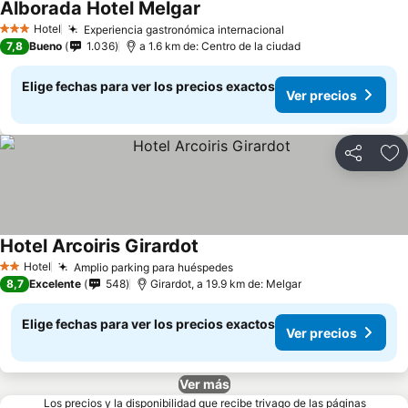
Alborada Hotel Melgar
Hotel
Experiencia gastronómica internacional
3 Estrellas
7,8
Bueno
1.036
a 1.6 km de: Centro de la ciudad
Elige fechas para ver los precios exactos
Ver precios
Compartir
Ag
Hotel Arcoiris Girardot
Hotel
Amplio parking para huéspedes
2 Estrellas
8,7
Excelente
548
Girardot, a 19.9 km de: Melgar
Elige fechas para ver los precios exactos
Ver precios
Ver más
Los precios y la disponibilidad que recibe trivago de las páginas