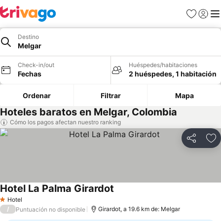
Favoritos
Iniciar 
Me
Destino
Melgar
Check-in/out
Huéspedes/habitaciones
Fechas
2 huéspedes, 1 habitación
Ordenar
Filtrar
Mapa
Hoteles baratos en Melgar, Colombia
Cómo los pagos afectan nuestro ranking
Compartir
Ag
Hotel La Palma Girardot
Hotel
1 Estrellas
/
Girardot, a 19.6 km de: Melgar
Puntuación no disponible