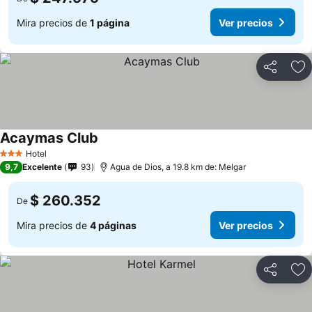
Mira precios de
1 página
Ver precios
Compartir
Ag
Acaymas Club
Hotel
3 Estrellas
9,7
Excelente
93
Agua de Dios, a 19.8 km de: Melgar
$ 260.352
De
Mira precios de
4 páginas
Ver precios
Compartir
Ag