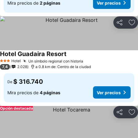
Mira precios de
2 páginas
Ver precios
Compartir
Ag
Hotel Guadaira Resort
Hotel
Un símbolo regional con historia
3 Estrellas
7,4
2.028
a 0.8 km de: Centro de la ciudad
$ 316.740
De
Mira precios de
4 páginas
Ver precios
Opción destacada
Compartir
Ag