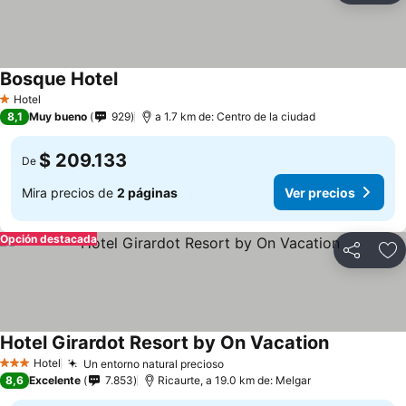
Bosque Hotel
Hotel
1 Estrellas
8,1
Muy bueno
929
a 1.7 km de: Centro de la ciudad
$ 209.133
De
Mira precios de
2 páginas
Ver precios
Opción destacada
Compartir
Ag
Hotel Girardot Resort by On Vacation
Hotel
Un entorno natural precioso
3 Estrellas
8,6
Excelente
7.853
Ricaurte, a 19.0 km de: Melgar