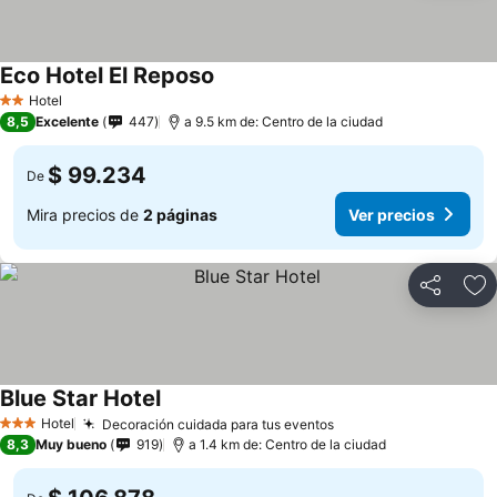
Eco Hotel El Reposo
Hotel
2 Estrellas
8,5
Excelente
447
a 9.5 km de: Centro de la ciudad
$ 99.234
De
Mira precios de
2 páginas
Ver precios
Compartir
Ag
Blue Star Hotel
Hotel
Decoración cuidada para tus eventos
3 Estrellas
8,3
Muy bueno
919
a 1.4 km de: Centro de la ciudad