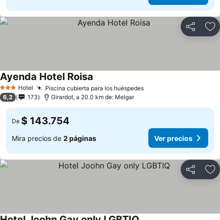
Compartir
Ag
Ayenda Hotel Roisa
Hotel
Piscina cubierta para los huéspedes
3 Estrellas
6,2
173
Girardot, a 20.0 km de: Melgar
$ 143.754
De
Mira precios de
2 páginas
Ver precios
Compartir
Ag
Hotel Joohn Gay only LGBTIQ