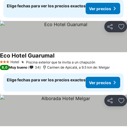
Elige fechas para ver los precios exactos
Ver precios
Compartir
Ag
Eco Hotel Guarumal
Hotel
Piscina exterior que te invita a un chapuzón
3 Estrellas
8,0
Muy bueno
34
Carmen de Apicalá, a 9.5 km de: Melgar
Elige fechas para ver los precios exactos
Ver precios
Compartir
Ag