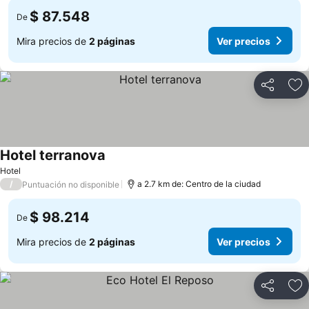
$ 87.548
De
Mira precios de
2 páginas
Ver precios
Compartir
Ag
Hotel terranova
Hotel
/
a 2.7 km de: Centro de la ciudad
Puntuación no disponible
$ 98.214
De
Mira precios de
2 páginas
Ver precios
Compartir
Ag