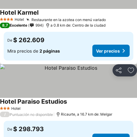
Hotel Karmel
Hotel
Restaurante en la azotea con menú variado
4 Estrellas
8,7
Excelente
994
a 0.8 km de: Centro de la ciudad
$ 262.609
De
Mira precios de
2 páginas
Ver precios
Compartir
Ag
Hotel Paraiso Estudios
Hotel
3 Estrellas
/
Ricaurte, a 16.7 km de: Melgar
Puntuación no disponible
$ 298.793
De