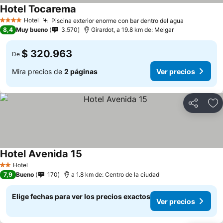
Hotel Tocarema
Hotel
Piscina exterior enorme con bar dentro del agua
4 Estrellas
8,4
Muy bueno
3.570
Girardot, a 19.8 km de: Melgar
$ 320.963
De
Mira precios de
2 páginas
Ver precios
Compartir
Ag
Hotel Avenida 15
Hotel
2 Estrellas
7,9
Bueno
170
a 1.8 km de: Centro de la ciudad
Elige fechas para ver los precios exactos
Ver precios