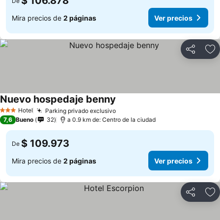
$ 106.878
De
Mira precios de
2 páginas
Ver precios
Compartir
Ag
Nuevo hospedaje benny
Hotel
Parking privado exclusivo
3 Estrellas
7,6
Bueno
32
a 0.9 km de: Centro de la ciudad
$ 109.973
De
Mira precios de
2 páginas
Ver precios
Compartir
Ag