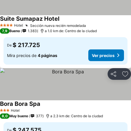
Suite Sumapaz Hotel
Hotel
Sección nueva recién remodelada
4 Estrellas
7,9
Bueno
1.383
a 1.0 km de: Centro de la ciudad
$ 217.725
De
Mira precios de
4 páginas
Ver precios
Compartir
Ag
Bora Bora Spa
Hotel
3 Estrellas
8,0
Muy bueno
377
a 2.3 km de: Centro de la ciudad
$ 247.575
De