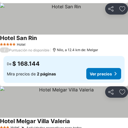
Compartir
Ag
Hotel San Rin
Hotel
5 Estrellas
/
Nilo, a 12.4 km de: Melgar
Puntuación no disponible
$ 168.144
De
Mira precios de
2 páginas
Ver precios
Compartir
Ag
Hotel Melgar Villa Valeria
Hotel
Actividades recreativas para todos