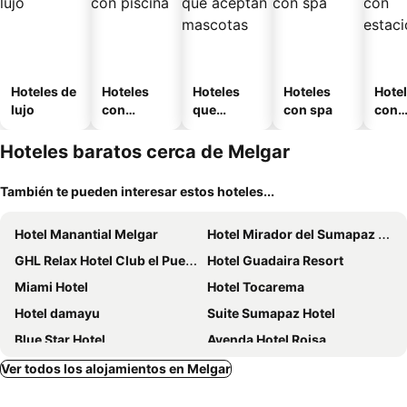
Hoteles de
Hoteles
Hoteles
Hoteles
Hote
lujo
con
que
con spa
con
piscina
aceptan
esta
mascotas
mien
Hoteles baratos cerca de Melgar
También te pueden interesar estos hoteles...
Hotel Manantial Melgar
Hotel Mirador del Sumapaz Comfacundi
GHL Relax Hotel Club el Puente
Hotel Guadaira Resort
Miami Hotel
Hotel Tocarema
Hotel damayu
Suite Sumapaz Hotel
Blue Star Hotel
Ayenda Hotel Roisa
Hotel Melgar Villa Valeria
Hotel Arcoiris Girardot
Ver todos los alojamientos en Melgar
Hotel Girardot Resort by On Vacation
Zahira Hotel Melgar