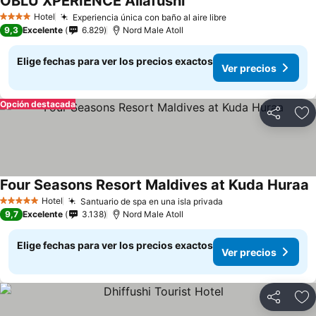
OBLU XPERIENCE Ailafushi
Hotel
Experiencia única con baño al aire libre
4 Estrellas
9,3
Excelente
6.829
Nord Male Atoll
Elige fechas para ver los precios exactos
Ver precios
Opción destacada
Compartir
Ag
Four Seasons Resort Maldives at Kuda Huraa
Hotel
Santuario de spa en una isla privada
5 Estrellas
9,7
Excelente
3.138
Nord Male Atoll
Elige fechas para ver los precios exactos
Ver precios
Compartir
Ag