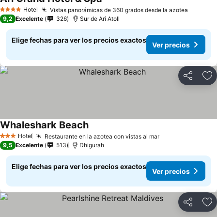
Hotel
Vistas panorámicas de 360 grados desde la azotea
4 Estrellas
9,2
Excelente
326
Sur de Ari Atoll
Elige fechas para ver los precios exactos
Ver precios
Compartir
Ag
Whaleshark Beach
Hotel
Restaurante en la azotea con vistas al mar
3 Estrellas
9,5
Excelente
513
Dhigurah
Elige fechas para ver los precios exactos
Ver precios
Compartir
Ag