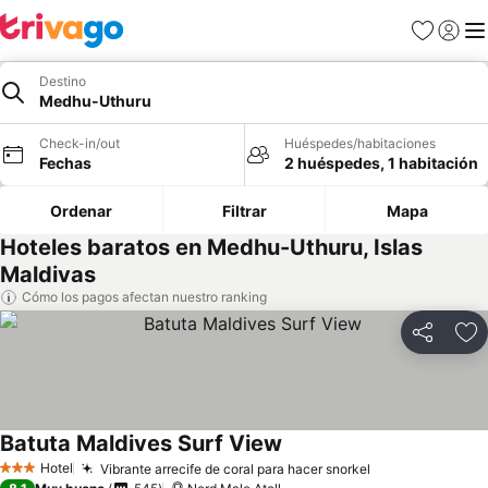
Favoritos
Iniciar 
Me
Destino
Medhu-Uthuru
Check-in/out
Huéspedes/habitaciones
Fechas
2 huéspedes, 1 habitación
Ordenar
Filtrar
Mapa
Hoteles baratos en Medhu-Uthuru, Islas
Maldivas
Cómo los pagos afectan nuestro ranking
Compartir
Ag
Batuta Maldives Surf View
Hotel
Vibrante arrecife de coral para hacer snorkel
3 Estrellas