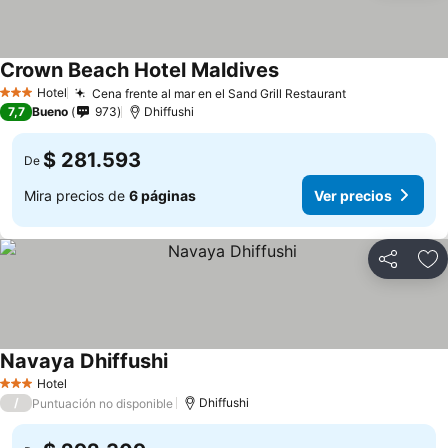
Crown Beach Hotel Maldives
Hotel
Cena frente al mar en el Sand Grill Restaurant
3 Estrellas
7,7
Bueno
973
Dhiffushi
$ 281.593
De
Mira precios de
6 páginas
Ver precios
Compartir
Ag
Navaya Dhiffushi
Hotel
3 Estrellas
/
Dhiffushi
Puntuación no disponible