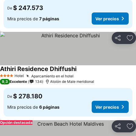
$ 247.573
De
Mira precios de
7 páginas
Ver precios
Compartir
Ag
Athiri Residence Dhiffushi
Hotel
Aparcamiento en el hotel
4 Estrellas
9,3
Excelente
134
Atolón de Male meridional
$ 278.180
De
Mira precios de
6 páginas
Ver precios
Opción destacada
Compartir
Ag