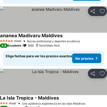
Compartir
Ag
ananea Madivaru Maldives
Hotel
Buceo profesional y deportes acuáticos
5 Estrellas
9,8
Excelente
569
Nord Male Atoll
Elige fechas para ver los precios exactos
Ver precios
Compartir
Ag
La Isla Tropica - Maldives
Hotel
Una auténtica experiencia en las islas Maldivas
3 Estrellas