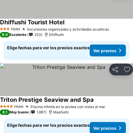
Dhiffushi Tourist Hotel
Hotel
Excursiones organizadas y actividades acuáticas
3 Estrellas
9,0
Excelente
223
Dhiffushi
Elige fechas para ver los precios exactos
Ver precios
Compartir
Ag
Triton Prestige Seaview and Spa
Hotel
Piscina infinita en la azotea con vistas al mar
4 Estrellas
8,1
Muy bueno
1.887
Maafushi
Elige fechas para ver los precios exactos
Ver precios