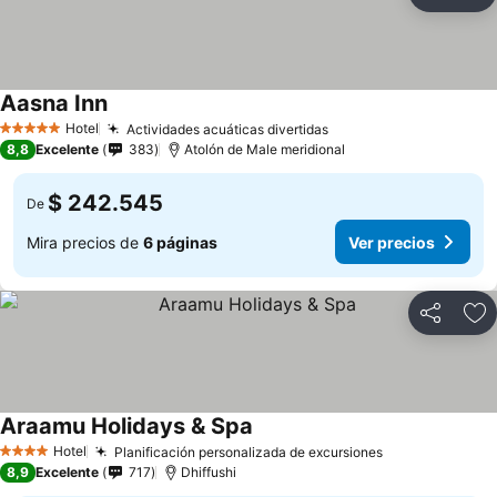
Compartir
Ag
Aasna Inn
Hotel
Actividades acuáticas divertidas
5 Estrellas
8,8
Excelente
383
Atolón de Male meridional
$ 242.545
De
Mira precios de
6 páginas
Ver precios
Compartir
Ag
Araamu Holidays & Spa
Hotel
Planificación personalizada de excursiones
4 Estrellas
8,9
Excelente
717
Dhiffushi