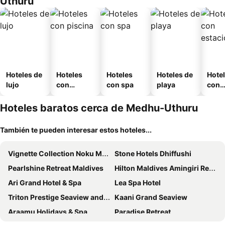
Uthuru
Hoteles de
Hoteles
Hoteles
Hoteles de
Hote
lujo
con
con spa
playa
con
piscina
esta
mien
Hoteles baratos cerca de Medhu-Uthuru
También te pueden interesar estos hoteles...
Vignette Collection Noku Maldives By Ihg
Stone Hotels Dhiffushi
Pearlshine Retreat Maldives
Hilton Maldives Amingiri Resort & Spa
Ari Grand Hotel & Spa
Lea Spa Hotel
Triton Prestige Seaview and Spa
Kaani Grand Seaview
Araamu Holidays & Spa
Paradise Retreat