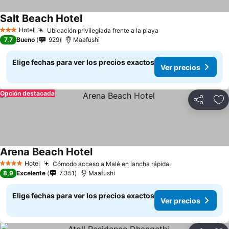
Salt Beach Hotel
Hotel
Ubicación privilegiada frente a la playa
3 Estrellas
7,7
Bueno
929
Maafushi
Elige fechas para ver los precios exactos
Ver precios
Opción destacada
Compartir
Ag
Arena Beach Hotel
Hotel
Cómodo acceso a Malé en lancha rápida.
4 Estrellas
8,9
Excelente
7.351
Maafushi
Elige fechas para ver los precios exactos
Ver precios