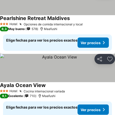
Pearlshine Retreat Maldives
Hotel
Opciones de comida internacional y local
3 Estrellas
8,3
Muy bueno
578
Maafushi
Elige fechas para ver los precios exactos
Ver precios
Compartir
Ag
Ayala Ocean View
Hotel
Cocina internacional variada
3 Estrellas
9,1
Excelente
710
Maafushi
Elige fechas para ver los precios exactos
Ver precios