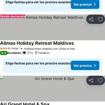
Elige fechas para ver los precios exactos
Ver precios
Opción destacada
Compartir
Ag
Alimas Holiday Retreat Maldives
Hotel
Habitaciones amplias con vistas al mar
4 Estrellas
9,5
Excelente
271
Felidhoo
Elige fechas para ver los precios exactos
Ver precios
Compartir
Ag
Ari Grand Hotel & Spa