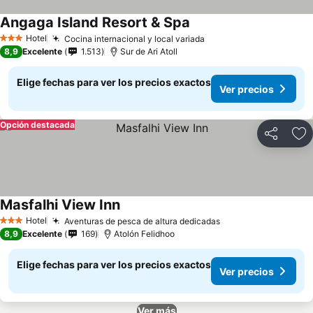
Angaga Island Resort & Spa
Hotel
Cocina internacional y local variada
3 Estrellas
8,9
Excelente
1.513
Sur de Ari Atoll
Elige fechas para ver los precios exactos
Ver precios
Opción destacada
Compartir
Ag
Masfalhi View Inn
Hotel
Aventuras de pesca de altura dedicadas
3 Estrellas
8,9
Excelente
169
Atolón Felidhoo
Elige fechas para ver los precios exactos
Ver precios
Ver más