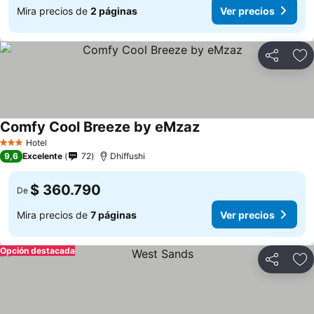
Mira precios de
2 páginas
Ver precios
Compartir
Ag
Comfy Cool Breeze by eMzaz
Hotel
3 Estrellas
9,6
Excelente
72
Dhiffushi
$ 360.790
De
Mira precios de
7 páginas
Ver precios
Opción destacada
Compartir
Ag