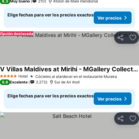
8,3
Muy bueno
210
Atolón de Male meridional
Elige fechas para ver los precios exactos
Ver precios
Opción destacada
Compartir
Ag
V Villas Maldives at Mirihi - MGallery Collection
Hotel
Cócteles al atardecer en el restaurante Muraka
5 Estrellas
9,8
Excelente
2.273
Sur de Ari Atoll
Elige fechas para ver los precios exactos
Ver precios
Compartir
Ag