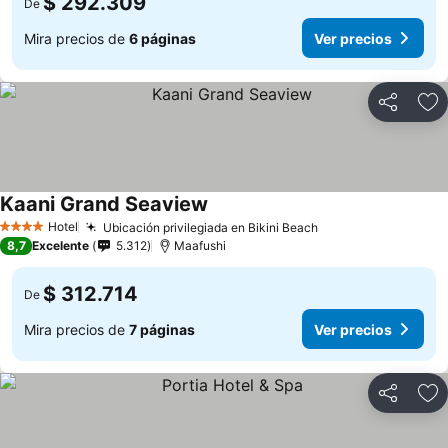
$ 292.309
De
Mira precios de
6 páginas
Ver precios
Compartir
Ag
Kaani Grand Seaview
Hotel
Ubicación privilegiada en Bikini Beach
4 Estrellas
8,7
Excelente
5.312
Maafushi
$ 312.714
De
Mira precios de
7 páginas
Ver precios
Compartir
Ag