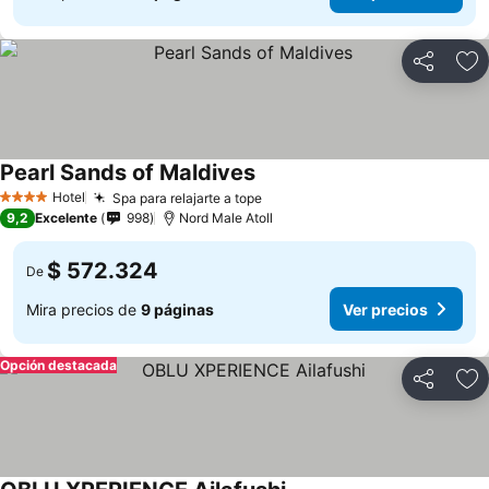
Compartir
Ag
Pearl Sands of Maldives
Hotel
Spa para relajarte a tope
4 Estrellas
9,2
Excelente
998
Nord Male Atoll
$ 572.324
De
Mira precios de
9 páginas
Ver precios
Opción destacada
Compartir
Ag