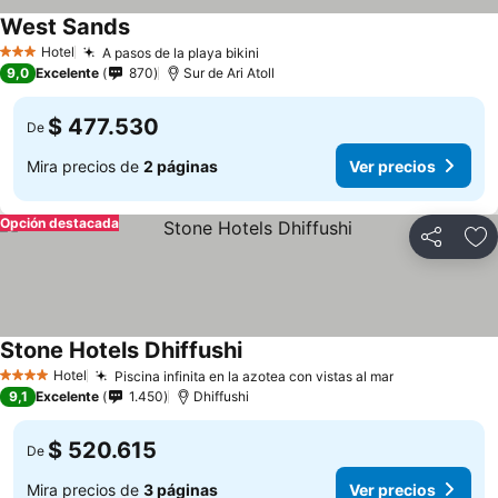
West Sands
Hotel
A pasos de la playa bikini
3 Estrellas
9,0
Excelente
870
Sur de Ari Atoll
$ 477.530
De
Mira precios de
2 páginas
Ver precios
Opción destacada
Compartir
Ag
Stone Hotels Dhiffushi
Hotel
Piscina infinita en la azotea con vistas al mar
4 Estrellas
9,1
Excelente
1.450
Dhiffushi
$ 520.615
De
Mira precios de
3 páginas
Ver precios