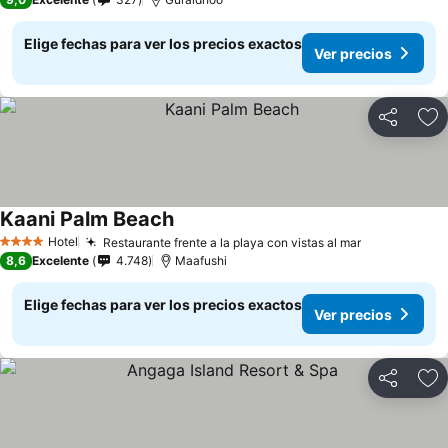
Elige fechas para ver los precios exactos
Ver precios
Compartir
Ag
Kaani Palm Beach
Hotel
Restaurante frente a la playa con vistas al mar
4 Estrellas
8,6
Excelente
4.748
Maafushi
Elige fechas para ver los precios exactos
Ver precios
Compartir
Ag