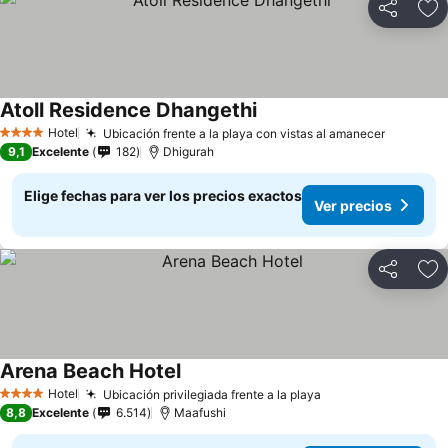
Compartir
Ag
Atoll Residence Dhangethi
Hotel
Ubicación frente a la playa con vistas al amanecer
4 Estrellas
9,1
Excelente
182
Dhigurah
Elige fechas para ver los precios exactos
Ver precios
Compartir
Ag
Arena Beach Hotel
Hotel
Ubicación privilegiada frente a la playa
4 Estrellas
8,8
Excelente
6.514
Maafushi