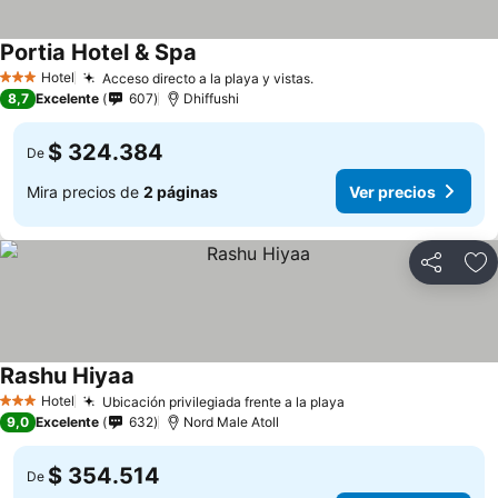
Portia Hotel & Spa
Hotel
Acceso directo a la playa y vistas.
3 Estrellas
8,7
Excelente
607
Dhiffushi
$ 324.384
De
Mira precios de
2 páginas
Ver precios
Compartir
Ag
Rashu Hiyaa
Hotel
Ubicación privilegiada frente a la playa
3 Estrellas
9,0
Excelente
632
Nord Male Atoll
$ 354.514
De