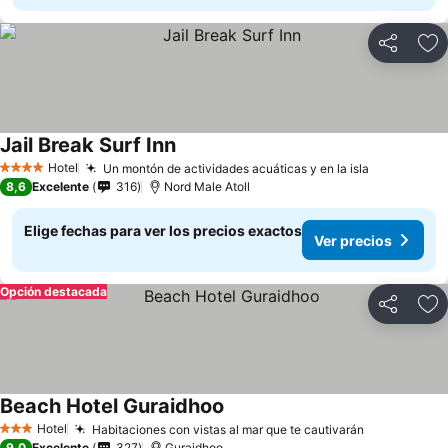
Compartir
Ag
Jail Break Surf Inn
Hotel
Un montón de actividades acuáticas y en la isla
4 Estrellas
8,6
Excelente
316
Nord Male Atoll
Elige fechas para ver los precios exactos
Ver precios
Opción destacada
Compartir
Ag
Beach Hotel Guraidhoo
Hotel
Habitaciones con vistas al mar que te cautivarán
3 Estrellas
9,0
Excelente
327
Guraidhoo