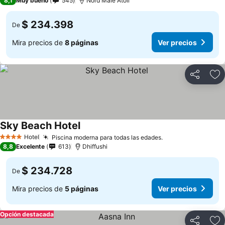
8,1
Muy bueno
545
Nord Male Atoll
$ 234.398
De
Mira precios de
8 páginas
Ver precios
Compartir
Ag
Sky Beach Hotel
Hotel
Piscina moderna para todas las edades.
4 Estrellas
8,8
Excelente
613
Dhiffushi
$ 234.728
De
Mira precios de
5 páginas
Ver precios
Opción destacada