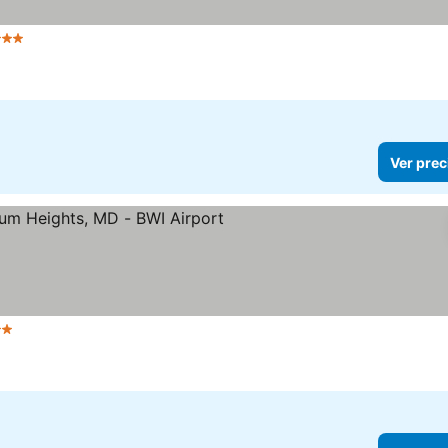
 Estrellas
Ver prec
 Estrellas