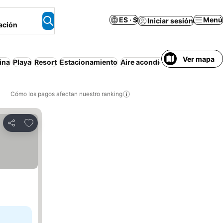
ES · $
Menú
Iniciar sesión
ación
Ver mapa
ina
Playa
Resort
Estacionamiento
Aire acondicionado
Apartame
Cómo los pagos afectan nuestro ranking
Agregar a favoritos
Compartir