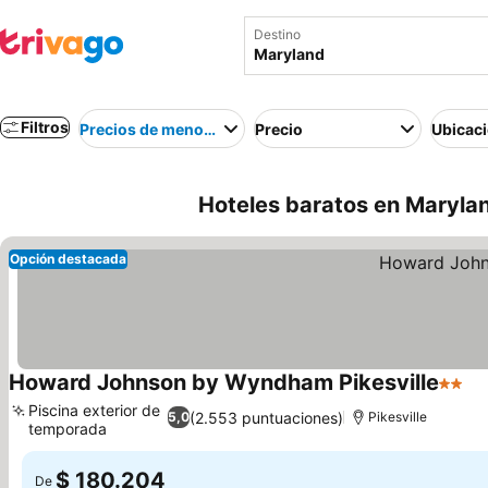
Destino
Filtros
Precios de menor a mayor
Precio
Ubicac
Hoteles baratos en Marylan
Opción destacada
Howard Johnson by Wyndham Pikesville
2 Estr
Piscina exterior de
(2.553 puntuaciones)
5,0
Pikesville
temporada
$ 180.204
De