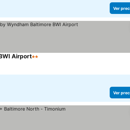
Ver prec
BWI Airport
2 Estrellas
Ver prec