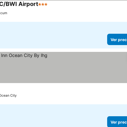
C/BWI Airport
3 Estrellas
hicum
Ver prec
Ocean City
Ver prec