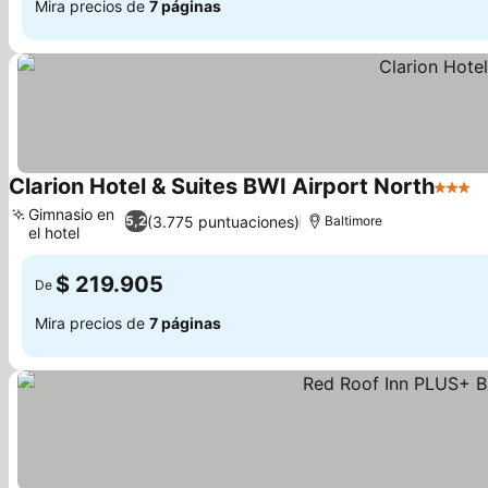
Mira precios de
7 páginas
Clarion Hotel & Suites BWI Airport North
3 Estr
Gimnasio en
(3.775 puntuaciones)
5,2
Baltimore
el hotel
$ 219.905
De
Mira precios de
7 páginas