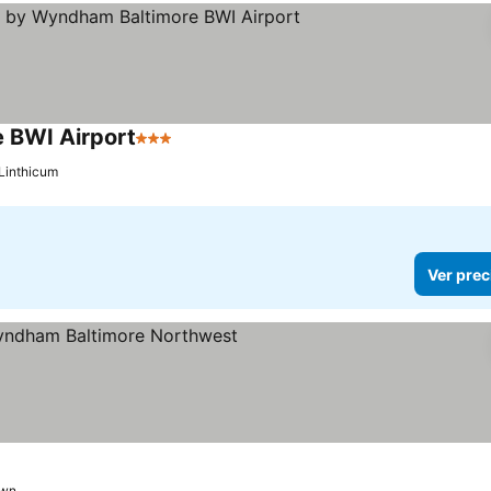
e BWI Airport
3 Estrellas
Linthicum
Ver prec
strellas
awn