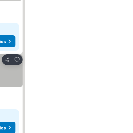
ios
Agregar a favoritos
Compartir
ios