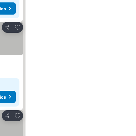
ios
Agregar a favoritos
Compartir
ios
Agregar a favoritos
Compartir