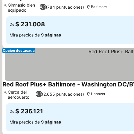
3 Estrellas
Gimnasio bien
(784 puntuaciones)
6,0
Baltimore
equipado
$ 231.008
De
Mira precios de
9 páginas
Opción destacada
Red Roof Plus+ Baltimore - Washington DC/
Cerca del
(2.655 puntuaciones)
6,3
Hanover
aeropuerto
$ 236.121
De
Mira precios de
9 páginas