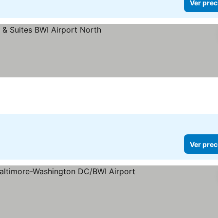
Ver prec
ellas
Ver prec