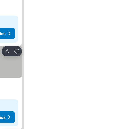
ios
Agregar a favoritos
Compartir
ios