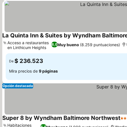
La Quinta Inn & Suites by Wyndham Baltimor
Acceso a restaurantes
Muy bueno
(8.259 puntuaciones)
8,0
en Linthicum Heights
$ 236.523
De
Mira precios de
9 páginas
Opción destacada
Super 8 by Wyndham Baltimore Northwest
2 E
Habitaciones
8,0
Woodl