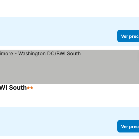
Ver prec
BWI South
2 Estrellas
Ver prec