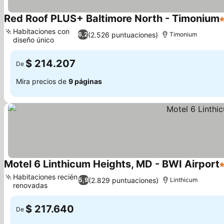
Red Roof PLUS+ Baltimore North - Timonium
3
Habitaciones con
(2.526 puntuaciones)
6,2
Timonium
diseño único
$ 214.207
De
Mira precios de
9 páginas
Motel 6 Linthicum Heights, MD - BWI Airport
2
Habitaciones recién
(2.829 puntuaciones)
5,9
Linthicum
renovadas
$ 217.640
De