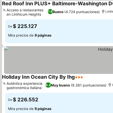
Red Roof Inn PLUS+ Baltimore-Washington D
Acceso a restaurantes
Bueno
(4.724 puntuaciones)
7,6
Lint
en Linthicum Heights
$ 225.127
De
Mira precios de
9 páginas
Holiday Inn Ocean City By Ihg
3 Estrellas
Auténtica experiencia
Muy bueno
(9.381 puntuaciones)
8,2
gastronómica italiana
$ 226.552
De
Mira precios de
9 páginas