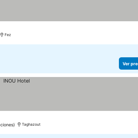
Fez
Ver pre
ciones)
Taghazout