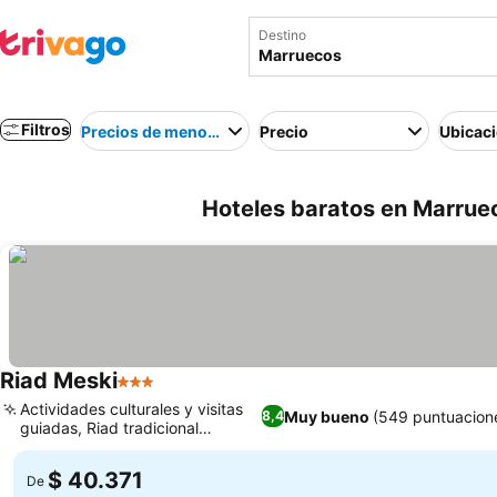
Destino
Filtros
Precios de menor a mayor
Precio
Ubicac
Hoteles baratos en Marruec
Riad Meski
3 Estrellas
Actividades culturales y visitas
Muy bueno
(549 puntuacion
8,4
guiadas, Riad tradicional
renovado
$ 40.371
De