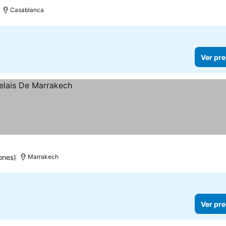
Casablanca
Ver pre
ones)
Marrakech
Ver pre