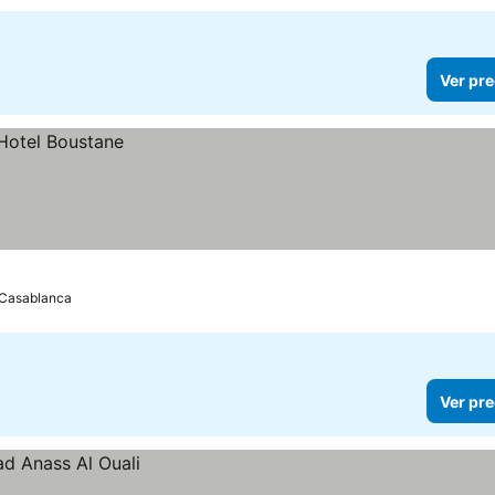
Ver pre
Casablanca
Ver pre