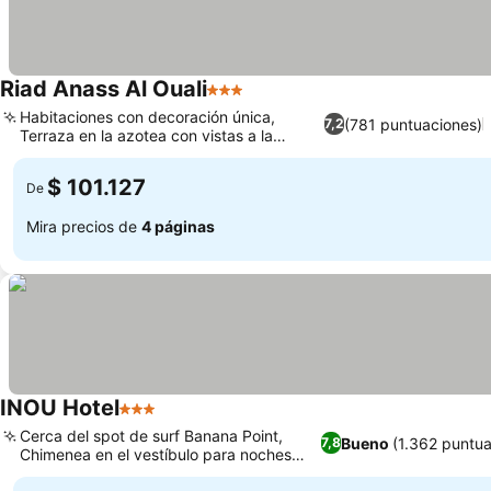
Riad Anass Al Ouali
3 Estrellas
Habitaciones con decoración única,
(781 puntuaciones)
7,2
Terraza en la azotea con vistas a la
medina
$ 101.127
De
Mira precios de
4 páginas
INOU Hotel
3 Estrellas
Cerca del spot de surf Banana Point,
Bueno
(1.362 puntua
7,8
Chimenea en el vestíbulo para noches
acogedoras