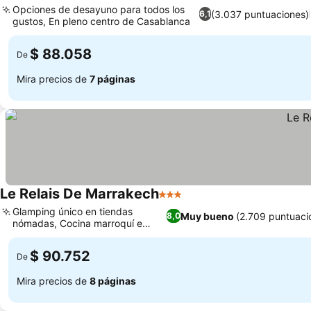
Opciones de desayuno para todos los
(3.037 puntuaciones)
6,1
gustos, En pleno centro de Casablanca
$ 88.058
De
Mira precios de
7 páginas
Le Relais De Marrakech
3 Estrellas
Glamping único en tiendas
Muy bueno
(2.709 puntuaci
8,0
nómadas, Cocina marroquí e
internacional
$ 90.752
De
Mira precios de
8 páginas