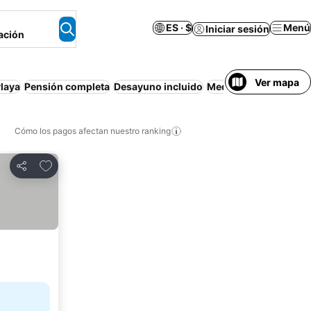
ES · $
Menú
Iniciar sesión
ación
Ver mapa
laya
Pensión completa
Desayuno incluido
Media pensión
Resor
Cómo los pagos afectan nuestro ranking
Agregar a favoritos
Compartir