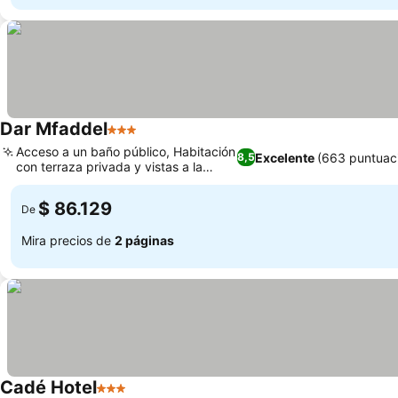
Dar Mfaddel
3 Estrellas
Acceso a un baño público, Habitación
Excelente
(663 puntuac
8,5
con terraza privada y vistas a la
medina
$ 86.129
De
Mira precios de
2 páginas
Cadé Hotel
3 Estrellas