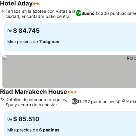
Hotel Aday
2 Estrellas
Terraza en la azotea con vistas a la
Bueno
(2.306 puntuacione
7,8
ciudad, Encantador patio central
$ 84.745
De
Mira precios de
7 páginas
Riad Marrakech House
3 Estrellas
Detalles de interior marroquíes,
(1.292 puntuaciones)
6,0
Marr
Spa y centro de bienestar
$ 85.510
De
Mira precios de
6 páginas