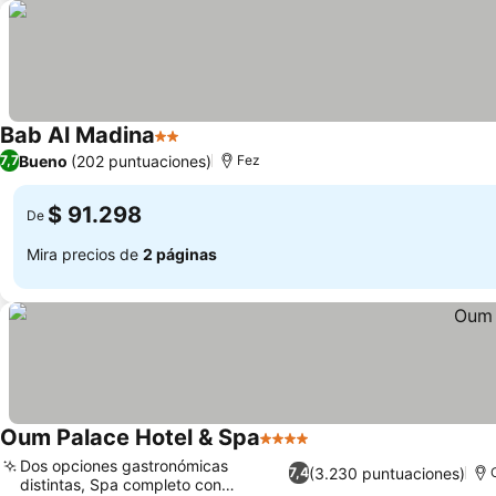
Bab Al Madina
2 Estrellas
Bueno
(202 puntuaciones)
7,7
Fez
$ 91.298
De
Mira precios de
2 páginas
Oum Palace Hotel & Spa
4 Estrellas
Dos opciones gastronómicas
(3.230 puntuaciones)
7,4
distintas, Spa completo con