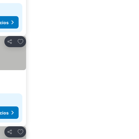
cios
Agregar a favoritos
Compartir
cios
Agregar a favoritos
Compartir