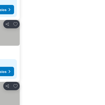
cios
Agregar a favoritos
Compartir
cios
Agregar a favoritos
Compartir