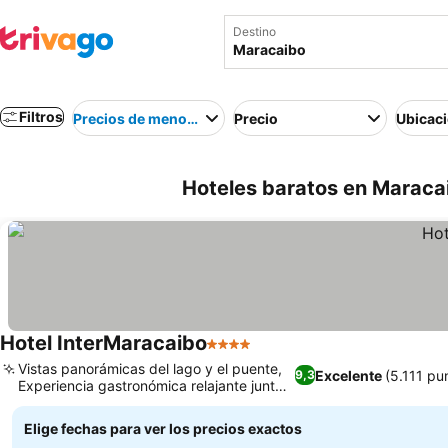
Destino
Filtros
Precios de menor a mayor
Precio
Ubicac
Hoteles baratos en Maraca
Hotel InterMaracaibo
4 Estrellas
Vistas panorámicas del lago y el puente,
Excelente
(5.111 pu
9,3
Experiencia gastronómica relajante junto
a la piscina
Elige fechas para ver los precios exactos