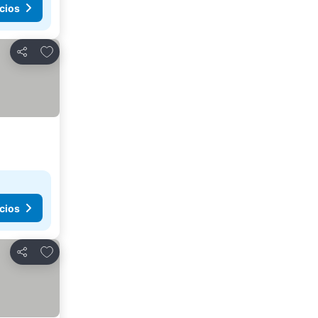
cios
Agregar a favoritos
Compartir
cios
Agregar a favoritos
Compartir