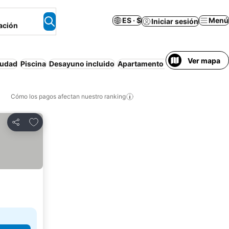
ES · $
Menú
Iniciar sesión
ación
Ver mapa
iudad
Piscina
Desayuno incluido
Apartamento amueblado
Saun
Cómo los pagos afectan nuestro ranking
Agregar a favoritos
Compartir