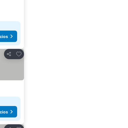
cios
Agregar a favoritos
Compartir
cios