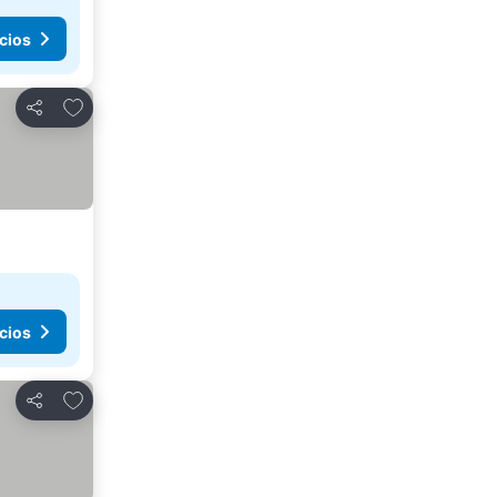
cios
Agregar a favoritos
Compartir
cios
Agregar a favoritos
Compartir