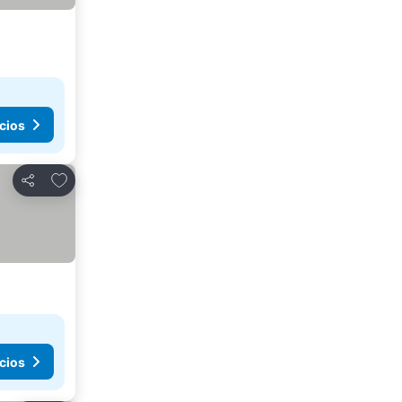
cios
Agregar a favoritos
Compartir
cios