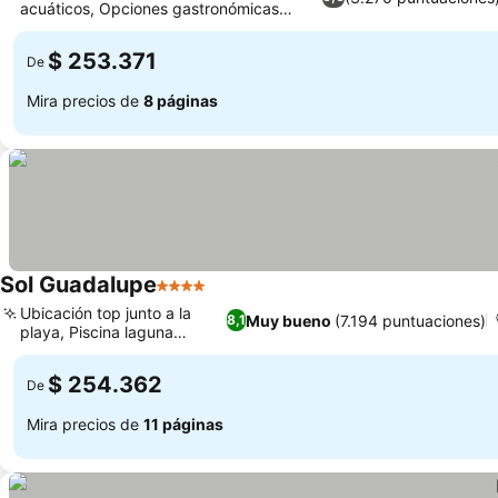
acuáticos, Opciones gastronómicas
Ver precios
variadas
$ 253.371
De
Mira precios de
8 páginas
Sol Guadalupe
4 Estrellas
Ver precios
Ubicación top junto a la
Muy bueno
(7.194 puntuaciones)
8,1
playa, Piscina laguna
Ver precios
enorme
$ 254.362
De
Mira precios de
11 páginas