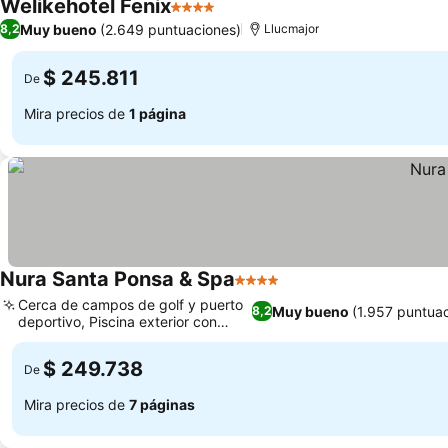
Welikehotel Fenix
4 Estrellas
Ver precios
Muy bueno
(2.649 puntuaciones)
8,2
Llucmajor
$ 245.811
De
Mira precios de
1 página
Nura Santa Ponsa & Spa
4 Estrellas
Ver precios
Cerca de campos de golf y puerto
Muy bueno
(1.957 puntua
8,2
deportivo, Piscina exterior con
Ver precios
solárium
$ 249.738
De
Mira precios de
7 páginas