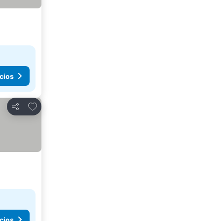
cios
Agregar a favoritos
Compartir
cios