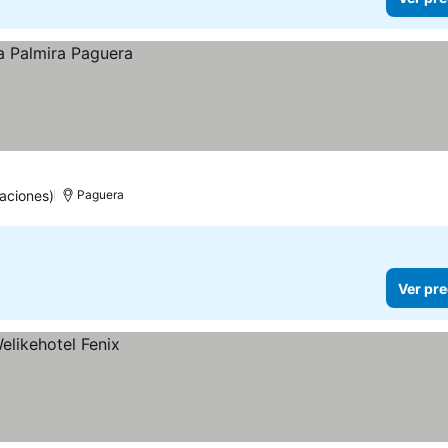
aciones)
Paguera
Ver pre