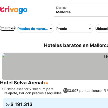
Destino
Filtros
Precios de menor a mayor
Precio
Ubicac
Hoteles baratos en Mallorc
Hotel Selva Arenal
2 Estrellas
Ver precios
Piscina exterior y solárium para
(3.997 puntuaciones)
7,4
relajarte, Bar con precios asequibles
Ver precios
$ 191.313
De