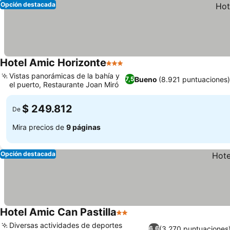
Opción destacada
Hotel Amic Horizonte
3 Estrellas
Ver precios
Vistas panorámicas de la bahía y
Bueno
(8.921 puntuaciones
7,5
el puerto, Restaurante Joan Miró
Ver precios
$ 249.812
De
Mira precios de
9 páginas
Opción destacada
Hotel Amic Can Pastilla
2 Estrellas
Ver precios
Diversas actividades de deportes
(3.270 puntuaciones
6,6