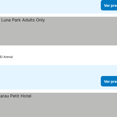
Ver pre
El Arenal
Ver pre