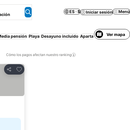
ES · $
Menú
Iniciar sesión
ación
Ver mapa
edia pensión
Playa
Desayuno incluido
Apartamento amueblado
Cómo los pagos afectan nuestro ranking
Agregar a favoritos
Compartir