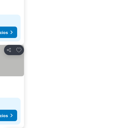
cios
Agregar a favoritos
Compartir
cios