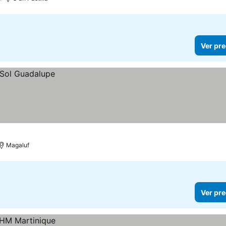
Ver pre
Magaluf
Ver pre