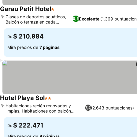
Garau Petit Hotel
1 Estrellas
Ver precios
Clases de deportes acuáticos,
Excelente
(1.369 puntuacion
8,5
Balcón o terraza en cada
Ver precios
habitación
$ 210.984
De
Mira precios de
7 páginas
Hotel Playa Sol
2 Estrellas
Ver precios
Habitaciones recién renovadas y
(2.643 puntuaciones)
7,2
limpias, Habitaciones con balcón
Ver precios
privado
$ 222.471
De
Mira precios de
8 páginas