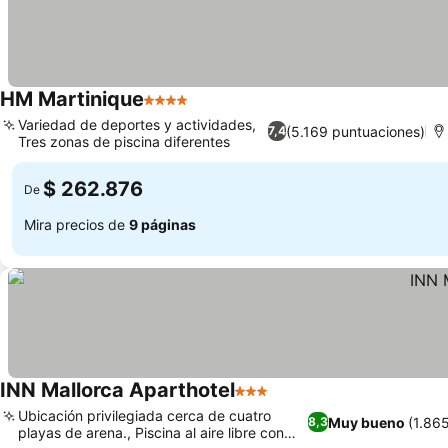
HM Martinique
4 Estrellas
Ver precios
Variedad de deportes y actividades,
(5.169 puntuaciones)
7,4
Tres zonas de piscina diferentes
Ver precios
$ 262.876
De
Mira precios de
9 páginas
INN Mallorca Aparthotel
3 Estrellas
Ver precios
Ubicación privilegiada cerca de cuatro
Muy bueno
(1.86
8,3
playas de arena., Piscina al aire libre con