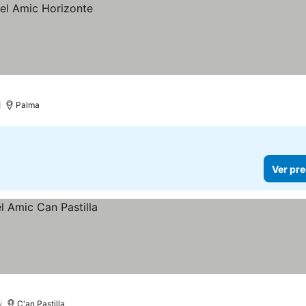
)
Palma
Ver pre
)
C'an Pastilla