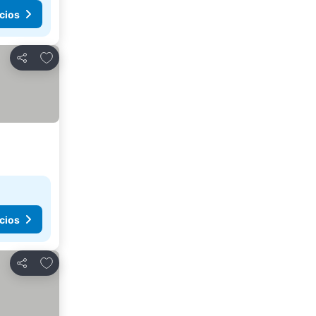
cios
Agregar a favoritos
Compartir
cios
Agregar a favoritos
Compartir