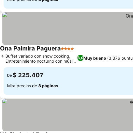
Ona Palmira Paguera
4 Estrellas
Ver precios
Buffet variado con show cooking,
Muy bueno
(3.376 puntu
8,0
Entretenimiento nocturno con música
Ver precios
en vivo
$ 225.407
De
Mira precios de
8 páginas