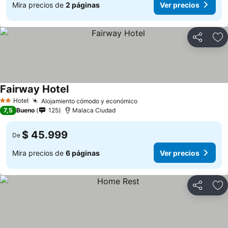
Mira precios de
2 páginas
Ver precios
Compartir
Ag
Fairway Hotel
Hotel
Alojamiento cómodo y económico
2 Estrellas
7,5
Bueno
125
Malaca Ciudad
$ 45.999
De
Mira precios de
6 páginas
Ver precios
Compartir
Ag