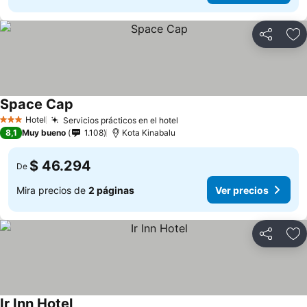
Compartir
Ag
Space Cap
Hotel
Servicios prácticos en el hotel
3 Estrellas
8,1
Muy bueno
1.108
Kota Kinabalu
$ 46.294
De
Mira precios de
2 páginas
Ver precios
Compartir
Ag
Ir Inn Hotel