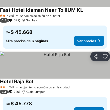
Fast Hotel Idaman Near To IIUM KL
Hotel
Servicios de salón en el hotel
2 Estrellas
6,3
322
Gombak
$ 45.668
De
Mira precios de
6 páginas
Ver precios
Compartir
Ag
Hotel Raja Bot
Hotel
Alojamiento económico en la ciudad
2 Estrellas
7,3
720
Kuala Lumpur
$ 45.778
De