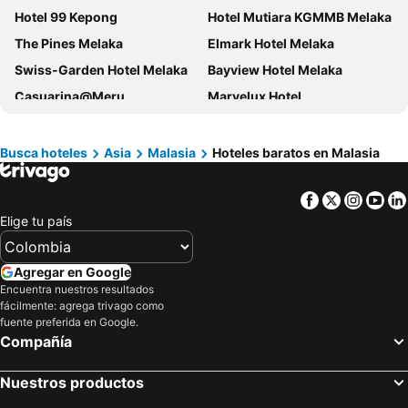
Hotel 99 Kepong
Hotel Mutiara KGMMB Melaka
The Pines Melaka
Elmark Hotel Melaka
Swiss-Garden Hotel Melaka
Bayview Hotel Melaka
Casuarina@Meru
Marvelux Hotel
Hilton Garden Inn Kuala Lumpur Jalan Tuanku Abdul Rahman North
Imperial Heritage Hotel Melaka
Hilton Garden Inn Kuala Lumpur Jalan Tuanku Abdul Rahman South
Sama-Sama Express KLIA Terminal 1 - Airside Transit Hotel
Busca hoteles
Asia
Malasia
Hoteles baratos en Malasia
Casa Bonita Hotel
De Swift Hotel
Facebook
Twitter
Insta
Yo
Chariton Hotel Ipoh
Legoland Malaysia Hotel
Elige tu país
The Ritz-Carlton, Kuala Lumpur
Sunway Putra Hotel Kuala Lumpur
Mandarin Oriental, Kuala Lumpur
Angsana Hotel Melaka
Agregar en Google
Fenix Inn
Hatten Hotel Melaka
Encuentra nuestros resultados
fácilmente: agrega trivago como
Hilton Kuala Lumpur
Swan Garden Hotel
fuente preferida en Google.
Perdana Kuala Lumpur City Centre
Alia Premier KLCC
Compañía
The Westin Kuala Lumpur
Valya Hotel, Ipoh
Nuestros productos
Hotel Venice
Ascott Kuala Lumpur