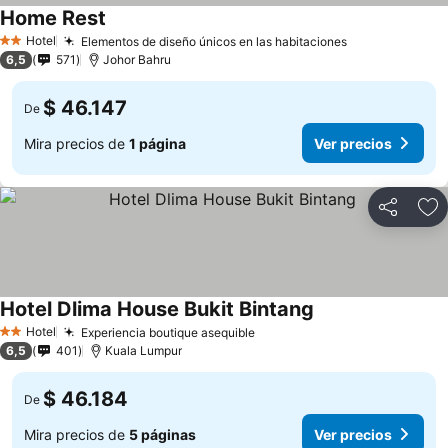
Home Rest
Hotel
Elementos de diseño únicos en las habitaciones
2 Estrellas
6,5
571
Johor Bahru
$ 46.147
De
Mira precios de
1 página
Ver precios
Compartir
Ag
Hotel Dlima House Bukit Bintang
Hotel
Experiencia boutique asequible
2 Estrellas
6,5
401
Kuala Lumpur
$ 46.184
De
Mira precios de
5 páginas
Ver precios