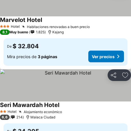
Marvelot Hotel
Hotel
Habitaciones renovadas a buen precio
3 Estrellas
8,1
Muy bueno
1.825
Kajang
$ 32.804
De
Mira precios de
3 páginas
Ver precios
Compartir
Ag
Seri Mawardah Hotel
Hotel
Alojamiento económico
2 Estrellas
6,6
214
Malaca Ciudad