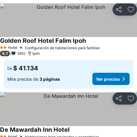
Compartir
Ag
Golden Roof Hotel Falim Ipoh
Hotel
Configuración de habitaciones para familias
2 Estrellas
6,7
360
Ipoh
$ 41.134
De
Mira precios de
3 páginas
Ver precios
Compartir
Ag
De Mawardah Inn Hotel
Hotel
Habitaciones bien equipadas y económicas