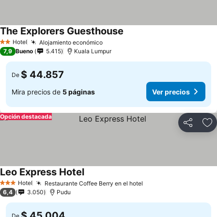
The Explorers Guesthouse
Hotel
Alojamiento económico
2 Estrellas
7,9
Bueno
5.415
Kuala Lumpur
$ 44.857
De
Mira precios de
5 páginas
Ver precios
Opción destacada
Compartir
Ag
Leo Express Hotel
Hotel
Restaurante Coffee Berry en el hotel
3 Estrellas
6,4
3.050
Pudu
$ 45.004
De