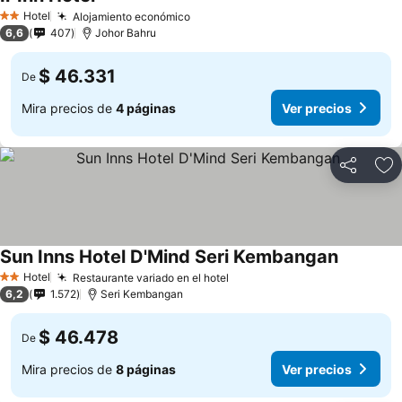
Hotel
Alojamiento económico
2 Estrellas
6,6
407
Johor Bahru
$ 46.331
De
Mira precios de
4 páginas
Ver precios
Compartir
Ag
Sun Inns Hotel D'Mind Seri Kembangan
Hotel
Restaurante variado en el hotel
2 Estrellas
6,2
1.572
Seri Kembangan
$ 46.478
De
Mira precios de
8 páginas
Ver precios