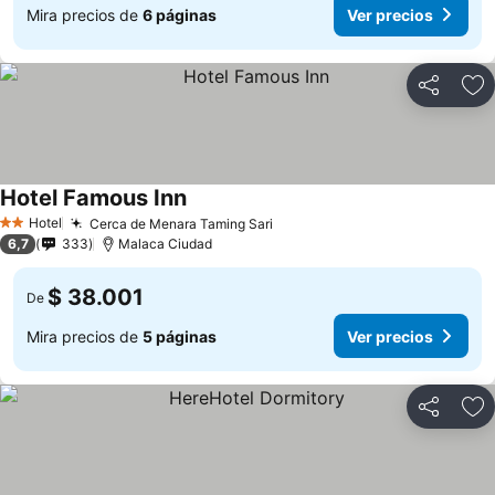
Mira precios de
6 páginas
Ver precios
Compartir
Ag
Hotel Famous Inn
Hotel
Cerca de Menara Taming Sari
2 Estrellas
6,7
333
Malaca Ciudad
$ 38.001
De
Mira precios de
5 páginas
Ver precios
Compartir
Ag