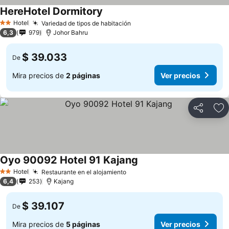
HereHotel Dormitory
Hotel
Variedad de tipos de habitación
2 Estrellas
6,3
979
Johor Bahru
$ 39.033
De
Mira precios de
2 páginas
Ver precios
Compartir
Ag
Oyo 90092 Hotel 91 Kajang
Hotel
Restaurante en el alojamiento
2 Estrellas
6,4
253
Kajang
$ 39.107
De
Mira precios de
5 páginas
Ver precios