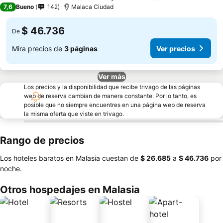
2 Estrellas
7,6
Bueno
142
Malaca Ciudad
$ 46.736
De
Mira precios de
3 páginas
Ver precios
Ver más
Los precios y la disponibilidad que recibe trivago de las páginas
web de reserva cambian de manera constante. Por lo tanto, es
posible que no siempre encuentres en una página web de reserva
la misma oferta que viste en trivago.
Rango de precios
Los hoteles baratos en Malasia cuestan de
‎$ 26.685
a
‎$ 46.736
por
noche.
Otros hospedajes en Malasia