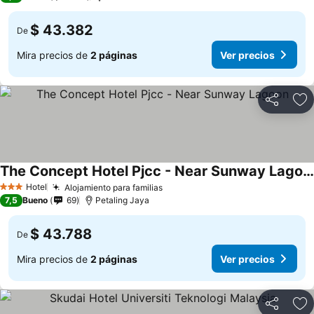
$ 43.382
De
Mira precios de
2 páginas
Ver precios
Compartir
Ag
The Concept Hotel Pjcc - Near Sunway Lagoon
Hotel
Alojamiento para familias
3 Estrellas
7,5
Bueno
69
Petaling Jaya
$ 43.788
De
Mira precios de
2 páginas
Ver precios
Compartir
Ag