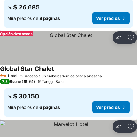
$ 26.685
De
Mira precios de
8 páginas
Ver precios
Opción destacada
Compartir
Ag
Global Star Chalet
Hotel
Acceso a un embarcadero de pesca artesanal
2 Estrellas
7,8
Bueno
64
Tangga Batu
$ 30.150
De
Mira precios de
6 páginas
Ver precios
Compartir
Ag