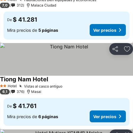
2 Estrellas
7,0
312
Malaca Ciudad
$ 41.281
De
Mira precios de
5 páginas
Ver precios
Compartir
Ag
Tiong Nam Hotel
Hotel
Vistas al casco antiguo
2 Estrellas
6,1
376
Masai
$ 41.761
De
Mira precios de
6 páginas
Ver precios