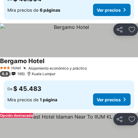
Mira precios de
6 páginas
Ver precios
Compartir
Ag
Bergamo Hotel
Hotel
Alojamiento económico y práctico
3 Estrellas
6,9
166
Kuala Lumpur
$ 45.483
De
Mira precios de
1 página
Ver precios
Opción destacada
Compartir
Ag