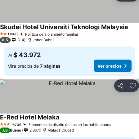
Skudai Hotel Universiti Teknologi Malaysia
Hotel
Política de alojamiento familiar
2 Estrellas
6,5
314
Johor Bahru
$ 43.972
De
Mira precios de
7 páginas
Ver precios
Compartir
Ag
E-Red Hotel Melaka
Hotel
Elementos de diseño únicos en las habitaciones
3 Estrellas
7,8
Bueno
2.667
Malaca Ciudad