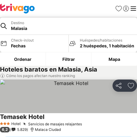
Favoritos
Iniciar 
Me
Destino
Malasia
Check-in/out
Huéspedes/habitaciones
Fechas
2 huéspedes, 1 habitación
Ordenar
Filtrar
Mapa
Hoteles baratos en Malasia, Asia
Cómo los pagos afectan nuestro ranking
Compartir
Ag
Temasek Hotel
Hotel
Servicios de masajes relajantes
3 Estrellas
6,2
5.829
Malaca Ciudad