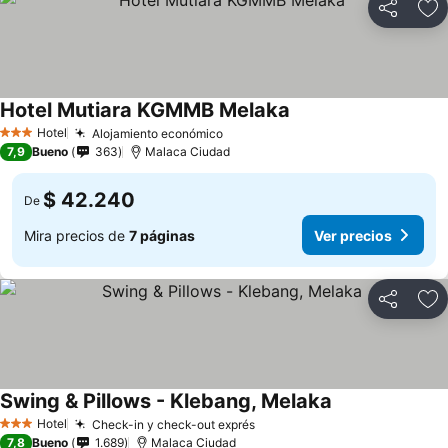
Compartir
Ag
Hotel Mutiara KGMMB Melaka
Hotel
Alojamiento económico
3 Estrellas
7,9
Bueno
363
Malaca Ciudad
$ 42.240
De
Mira precios de
7 páginas
Ver precios
Compartir
Ag
Swing & Pillows - Klebang, Melaka
Hotel
Check-in y check-out exprés
3 Estrellas
7,8
Bueno
1.689
Malaca Ciudad