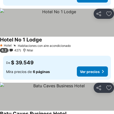
Compartir
Ag
Hotel No 1 Lodge
Hotel
Habitaciones con aire acondicionado
1 Estrellas
6,2
427
Nilai
$ 39.549
De
Mira precios de
6 páginas
Ver precios
Compartir
Ag
Batu Caves Business Hotel