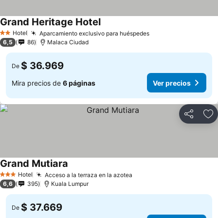
Grand Heritage Hotel
Hotel
Aparcamiento exclusivo para huéspedes
2 Estrellas
6,5
86
Malaca Ciudad
$ 36.969
De
Mira precios de
6 páginas
Ver precios
Compartir
Ag
Grand Mutiara
Hotel
Acceso a la terraza en la azotea
3 Estrellas
6,6
395
Kuala Lumpur
$ 37.669
De