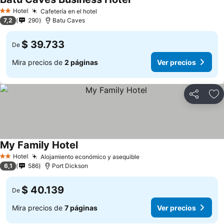
Hotel
Cafetería en el hotel
2 Estrellas
7,2
290
Batu Caves
$ 39.733
De
Mira precios de
2 páginas
Ver precios
Compartir
Ag
My Family Hotel
Hotel
Alojamiento económico y asequible
2 Estrellas
6,1
586
Port Dickson
$ 40.139
De
Mira precios de
7 páginas
Ver precios