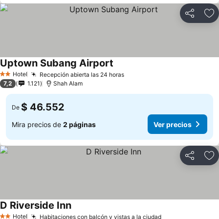
Compartir
Ag
Uptown Subang Airport
Hotel
Recepción abierta las 24 horas
2 Estrellas
7,2
1.121
Shah Alam
$ 46.552
De
Mira precios de
2 páginas
Ver precios
Compartir
Ag
D Riverside Inn
Hotel
Habitaciones con balcón y vistas a la ciudad