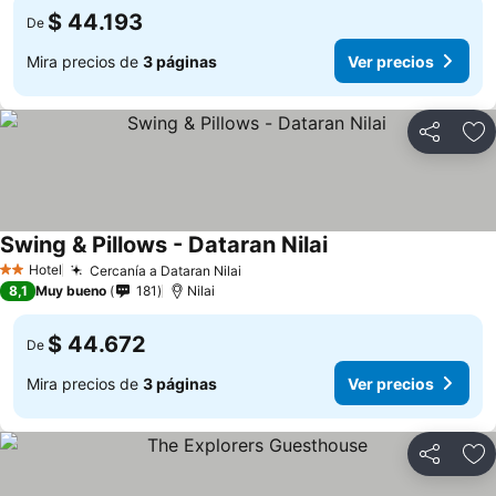
$ 44.193
De
Mira precios de
3 páginas
Ver precios
Compartir
Ag
Swing & Pillows - Dataran Nilai
Hotel
Cercanía a Dataran Nilai
2 Estrellas
8,1
Muy bueno
181
Nilai
$ 44.672
De
Mira precios de
3 páginas
Ver precios
Compartir
Ag