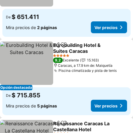
$ 651.411
De
Mira precios de
2 páginas
Ver precios
Eurobuilding Hotel &
Compartir
Agregar a favoritos
Suites Caracas
Ver precios
5 Estrellas
9,2
Excelente
15.163
Caracas, a 17.9 km de: Maiquetía
Piscina climatizada y pista de tenis
Ver pre
Opción destacada
$ 715.855
De
Mira precios de
5 páginas
Ver precios
Renaissance Caracas La
Compartir
Agregar a favoritos
Castellana Hotel