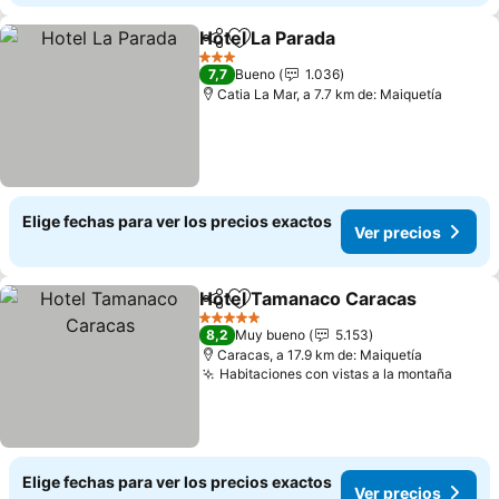
Hotel La Parada
Compartir
Agregar a favoritos
Ver precio
3 Estrellas
7,7
Bueno
1.036
Catia La Mar, a 7.7 km de: Maiquetía
Elige fechas para ver los precios exactos
Ver precios
Hotel Tamanaco Caracas
Compartir
Agregar a favoritos
V
5 Estrellas
8,2
Muy bueno
5.153
Caracas, a 17.9 km de: Maiquetía
Habitaciones con vistas a la montaña
Ver p
Elige fechas para ver los precios exactos
Ver precios