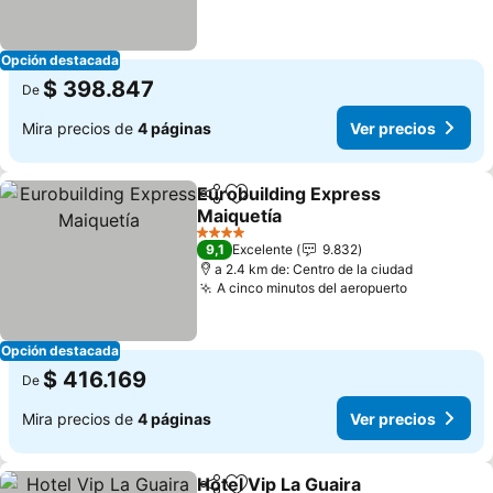
Opción destacada
$ 398.847
De
Mira precios de
4 páginas
Ver precios
Eurobuilding Express
Compartir
Agregar a favoritos
Maiquetía
Ver precios
4 Estrellas
9,1
Excelente
9.832
a 2.4 km de: Centro de la ciudad
A cinco minutos del aeropuerto
Ver precio
Opción destacada
$ 416.169
De
Mira precios de
4 páginas
Ver precios
Hotel Vip La Guaira