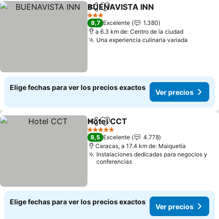
BUENAVISTA INN
Compartir
Agregar a favoritos
Ver prec
3 Estrellas
8,7
Excelente
1.380
a 6.3 km de: Centro de la ciudad
Una experiencia culinaria variada
Ver prec
Elige fechas para ver los precios exactos
Ver precios
Hotel CCT
Compartir
Agregar a favoritos
Ver precios
5 Estrellas
8,5
Excelente
4.778
Caracas, a 17.4 km de: Maiquetía
Instalaciones dedicadas para negocios y
conferencias
Elige fechas para ver los precios exactos
Ver precios