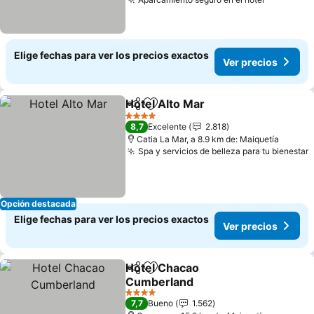
Ver preci
Elige fechas para ver los precios exactos
Ver precios
Hotel Alto Mar
Compartir
Agregar a favoritos
Ver precios
4 Estrellas
8,7
Excelente
2.818
Catia La Mar, a 8.9 km de: Maiquetía
Spa y servicios de belleza para tu bienestar
V
Opción destacada
Elige fechas para ver los precios exactos
Ver precios
Hotel Chacao
Compartir
Agregar a favoritos
Cumberland
Ver precios
4 Estrellas
7,7
Bueno
1.562