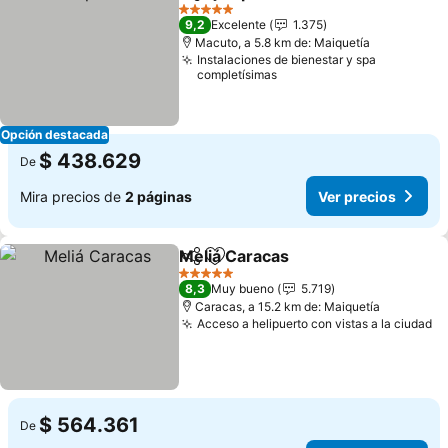
Compartir
Agregar a favoritos
Ver pre
5 Estrellas
9,2
Excelente
1.375
Macuto, a 5.8 km de: Maiquetía
Instalaciones de bienestar y spa
completísimas
Opción destacada
$ 438.629
De
Mira precios de
2 páginas
Ver precios
Meliá Caracas
Compartir
Agregar a favoritos
Ver precios
5 Estrellas
8,3
Muy bueno
5.719
Caracas, a 15.2 km de: Maiquetía
Acceso a helipuerto con vistas a la ciudad
Ve
$ 564.361
De