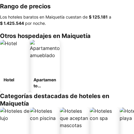
Rango de precios
Los hoteles baratos en Maiquetía cuestan de
‎$ 125.181
a
‎$ 1.425.544
por noche.
Otros hospedajes en Maiquetía
Hotel
Apartamen
to
amueblad
Categorías destacadas de hoteles en
o
Maiquetía