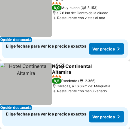
Compartir
Agregar a favoritos
Ver precios
3 Estrellas
8,0
Muy bueno
3.153
a 7.6 km de: Centro de la ciudad
Restaurante con vistas al mar
Ver precios
Opción destacada
Elige fechas para ver los precios exactos
Ver precios
Hotel Continental
Compartir
Agregar a favoritos
Altamira
Ver precios
3 Estrellas
8,5
Excelente
2.366
Caracas, a 16.6 km de: Maiquetía
Restaurante con menú variado
Ver precio
Opción destacada
Elige fechas para ver los precios exactos
Ver precios