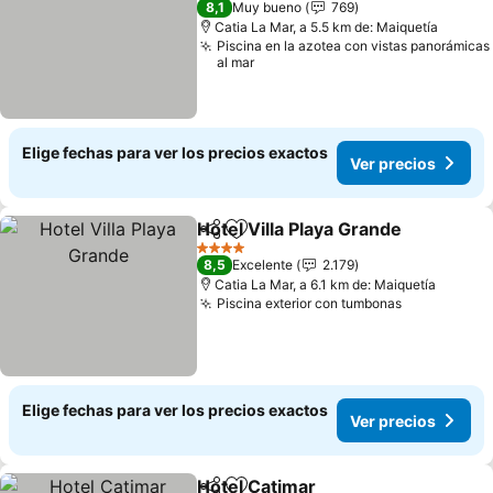
8,1
Muy bueno
769
Catia La Mar, a 5.5 km de: Maiquetía
Piscina en la azotea con vistas panorámicas
al mar
Elige fechas para ver los precios exactos
Ver precios
Hotel Villa Playa Grande
Compartir
Agregar a favoritos
Ve
4 Estrellas
8,5
Excelente
2.179
Catia La Mar, a 6.1 km de: Maiquetía
Piscina exterior con tumbonas
Ver precio
Elige fechas para ver los precios exactos
Ver precios
Hotel Catimar