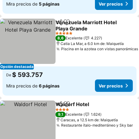
Mira precios de
5 páginas
Ver precios
Venezuela Marriott Hotel
Compartir
Agregar a favoritos
Playa Grande
Ver precios
5 Estrellas
8,6
Excelente
4.227
Catia La Mar, a 6.0 km de: Maiquetía
Piscina en la azotea con vistas panorámicas
Opción destacada
$ 593.757
De
Mira precios de
6 páginas
Ver precios
Waldorf Hotel
Compartir
Agregar a favoritos
Ver precios
4 Estrellas
9,1
Excelente
1.624
Caracas, a 12.5 km de: Maiquetía
Restaurante ítalo-mediterráneo y Sky bar
Ve