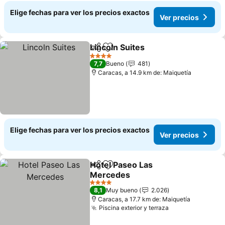
Elige fechas para ver los precios exactos
Ver precios
Lincoln Suites
Compartir
Agregar a favoritos
Ver precios
4 Estrellas
7,7
Bueno
481
Caracas, a 14.9 km de: Maiquetía
Elige fechas para ver los precios exactos
Ver precios
Hotel Paseo Las
Compartir
Agregar a favoritos
Mercedes
Ver precios
4 Estrellas
8,1
Muy bueno
2.026
Caracas, a 17.7 km de: Maiquetía
Piscina exterior y terraza
Ver precios