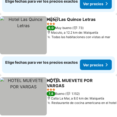
Elige fechas para ver los precios exactos
Ver precios
Hotel Las Quince Letras
Compartir
Agregar a favoritos
Ve
3 Estrellas
8,0
Muy bueno
73
Macuto, a 12.2 km de: Maiquetía
Todas las habitaciones con vistas al mar
Ver
Elige fechas para ver los precios exactos
Ver precios
HOTEL MUEVETE POR
Compartir
Agregar a favoritos
VARGAS
Ver precios
3 Estrellas
7,8
Bueno
1.152
Catia La Mar, a 8.0 km de: Maiquetía
Restaurante de cocina americana en el hotel