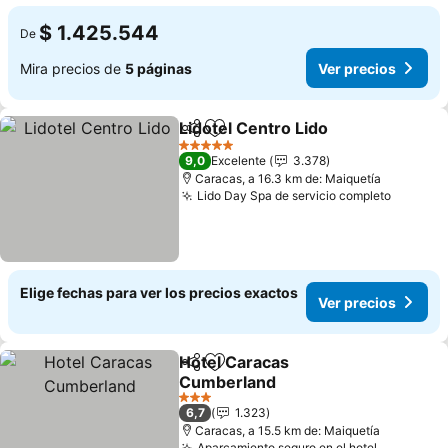
$ 1.425.544
De
Mira precios de
5 páginas
Ver precios
Lidotel Centro Lido
Compartir
Agregar a favoritos
Ver pre
5 Estrellas
9,0
Excelente
3.378
Caracas, a 16.3 km de: Maiquetía
Lido Day Spa de servicio completo
Ver pre
Elige fechas para ver los precios exactos
Ver precios
Hotel Caracas
Compartir
Agregar a favoritos
Cumberland
Ver precios
3 Estrellas
6,7
1.323
Caracas, a 15.5 km de: Maiquetía
Aparcamiento seguro en el hotel