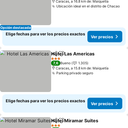
Caracas, a 16.8 km de: Maiquetía
Ubicación ideal en el distrito de Chacao
Ver
Opción destacada
Elige fechas para ver los precios exactos
Ver precios
Hotel Las Americas
Compartir
Agregar a favoritos
Ver pr
3 Estrellas
7,6
Bueno
1.305
Caracas, a 15.8 km de: Maiquetía
Parking privado seguro
Ver precios
Elige fechas para ver los precios exactos
Ver precios
Hotel Miramar Suites
Compartir
Agregar a favoritos
Ver p
3 Estrellas