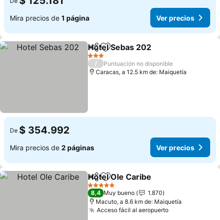
$ 125.181
De
Mira precios de
1 página
Ver precios
Hotel Sebas 202
Compartir
Agregar a favoritos
Ver preci
3 Estrellas
/
Puntuación no disponible
Caracas, a 12.5 km de: Maiquetía
$ 354.992
De
Mira precios de
2 páginas
Ver precios
Hotel Ole Caribe
Compartir
Agregar a favoritos
Ver preci
5 Estrellas
8,4
Muy bueno
1.870
Macuto, a 8.6 km de: Maiquetía
Acceso fácil al aeropuerto
Ver precios