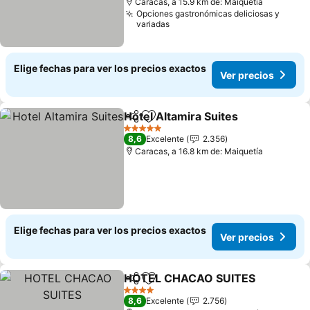
Caracas, a 15.9 km de: Maiquetía
Opciones gastronómicas deliciosas y
variadas
Elige fechas para ver los precios exactos
Ver precios
Hotel Altamira Suites
Compartir
Agregar a favoritos
Ver p
5 Estrellas
8,6
Excelente
2.356
Caracas, a 16.8 km de: Maiquetía
Elige fechas para ver los precios exactos
Ver precios
HOTEL CHACAO SUITES
Compartir
Agregar a favoritos
Ve
4 Estrellas
8,6
Excelente
2.756