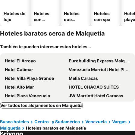
Hoteles de
Hoteles
Hoteles
Hoteles
Hotel
lujo
con
que
con spa
play
piscina
aceptan
mascotas
Hoteles baratos cerca de Maiquetía
También te pueden interesar estos hoteles...
Hotel El Arroyo
Eurobuilding Express Maiquetía
Hotel Catimar
Venezuela Marriott Hotel Playa Grande
Hotel Villa Playa Grande
Meliá Caracas
Hotel Alto Mar
HOTEL CHACAO SUITES
Hotel Plaza Venezuela
JW Marriott Hotel Caracas
Hotel brisas del mar 2022
Eurobuilding Hotel & Suites Caracas
Ver todos los alojamientos en Maiquetía
Renaissance Caracas La Castellana Hotel
Hotel Ole Caribe
Busca hoteles
Centro- y Sudamérica
Venezuela
Vargas
Lidotel Centro Lido
HOTEL MUEVETE POR VARGAS
Maiquetía
Hoteles baratos en Maiquetía
Hotel Chacao Cumberland
Hotel CCT