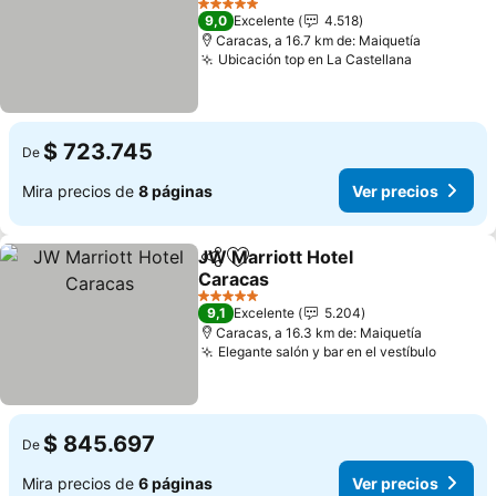
Ver precios
5 Estrellas
9,0
Excelente
4.518
Caracas, a 16.7 km de: Maiquetía
Ubicación top en La Castellana
Ver preci
$ 723.745
De
Mira precios de
8 páginas
Ver precios
JW Marriott Hotel
Compartir
Agregar a favoritos
Caracas
Ver precios
5 Estrellas
9,1
Excelente
5.204
Caracas, a 16.3 km de: Maiquetía
Elegante salón y bar en el vestíbulo
Ver pre
$ 845.697
De
Mira precios de
6 páginas
Ver precios