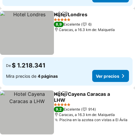
Hotel Londres
Compartir
Agregar a favoritos
Ver precios
5 Estrellas
8,9
Excelente
6
Caracas, a 16.3 km de: Maiquetía
$ 1.218.341
De
Mira precios de
4 páginas
Ver precios
Hotel Cayena Caracas a
Compartir
Agregar a favoritos
LHW
Ver precios
5 Estrellas
9,2
Excelente
914
Caracas, a 16.3 km de: Maiquetía
Piscina en la azotea con vistas a El Ávila
Ver