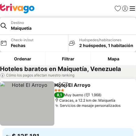
Favoritos
Iniciar 
Me
Destino
Maiquetía
Check-in/out
Huéspedes/habitaciones
Fechas
2 huéspedes, 1 habitación
Ordenar
Filtrar
Mapa
Hoteles baratos en Maiquetía, Venezuela
Cómo los pagos afectan nuestro ranking
Hotel El Arroyo
Compartir
Agregar a favoritos
Ver precios
3 Estrellas
8,1
Muy bueno
1.968
Caracas, a 12.2 km de: Maiquetía
Servicios de masaje personalizados
Ver pr