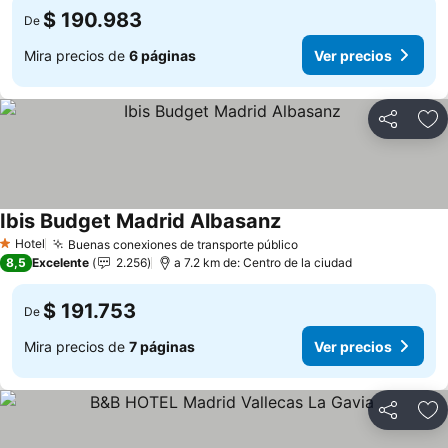
$ 190.983
De
Mira precios de
6 páginas
Ver precios
Compartir
Ag
Ibis Budget Madrid Albasanz
Ver precios
Hotel
Buenas conexiones de transporte público
Ver precios
1 Estrellas
8,5
Excelente
2.256
a 7.2 km de: Centro de la ciudad
$ 191.753
De
Mira precios de
7 páginas
Ver precios
Compartir
Ag