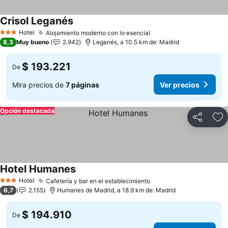
Crisol Leganés
Ver precios
Hotel
Alojamiento moderno con lo esencial
Ver precios
3 Estrellas
8,3
Muy bueno
2.942
Leganés, a 10.5 km de: Madrid
$ 193.221
De
Mira precios de
7 páginas
Ver precios
Opción destacada
Compartir
Ag
Hotel Humanes
Ver precios
Hotel
Cafetería y bar en el establecimiento
Ver precios
3 Estrellas
6,7
2.155
Humanes de Madrid, a 18.9 km de: Madrid
$ 194.910
De