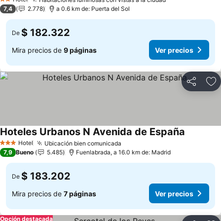
Ver precios
2 Estrellas
7,4
2.778
a 0.6 km de: Puerta del Sol
$ 182.322
De
Mira precios de
9 páginas
Ver precios
Compartir
Ag
Hoteles Urbanos N Avenida de España
Ver preci
Hotel
Ubicación bien comunicada
Ver precios
3 Estrellas
7,9
Bueno
5.485
Fuenlabrada, a 16.0 km de: Madrid
$ 183.202
De
Mira precios de
7 páginas
Ver precios
Opción destacada