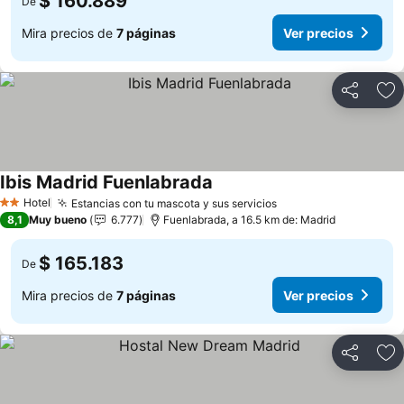
$ 160.889
De
Mira precios de
7 páginas
Ver precios
Compartir
Ag
Ibis Madrid Fuenlabrada
Ver precios
Hotel
Estancias con tu mascota y sus servicios
Ver precios
2 Estrellas
8,1
Muy bueno
6.777
Fuenlabrada, a 16.5 km de: Madrid
$ 165.183
De
Mira precios de
7 páginas
Ver precios
Compartir
Ag