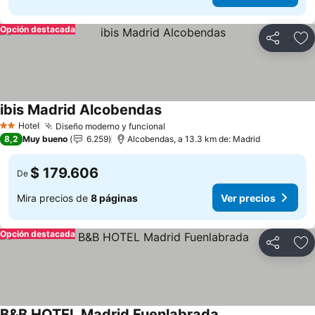
Opción destacada
Compartir
Ag
ibis Madrid Alcobendas
Ver precios
Hotel
Diseño moderno y funcional
Ver precios
2 Estrellas
8,2
Muy bueno
6.259
Alcobendas, a 13.3 km de: Madrid
$ 179.606
De
Mira precios de
8 páginas
Ver precios
Opción destacada
Compartir
Ag
B&B HOTEL Madrid Fuenlabrada