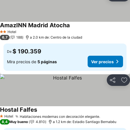
AmazINN Madrid Atocha
Ver precios
Hotel
2 Estrellas
6,7
188
a 2.0 km de: Centro de la ciudad
$ 190.359
De
Mira precios de
5 páginas
Ver precios
Compartir
Ag
Hostal Falfes
Ver precios
Hotel
Habitaciones modernas con decoración elegante.
Ver precios
1 Estrellas
8,4
Muy bueno
4.810
a 1.2 km de: Estadio Santiago Bernabéu