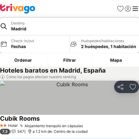
Favoritos
Iniciar 
Me
Destino
Madrid
Check-in/out
Huéspedes/habitaciones
Fechas
2 huéspedes, 1 habitación
Ordenar
Filtrar
Mapa
Hoteles baratos en Madrid, España
Cómo los pagos afectan nuestro ranking
Compartir
Ag
Cubik Rooms
Ver precios
Hotel
Alojamiento tranquilo en cápsulas
Ver precios
2 Estrellas
7,2
547
a 1.2 km de: Centro de la ciudad