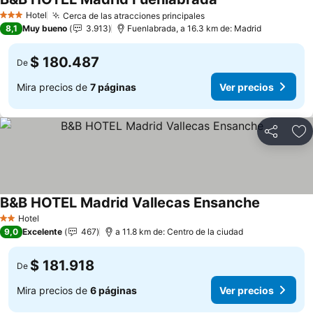
Ver precios
Hotel
Cerca de las atracciones principales
Ver precios
3 Estrellas
8,1
Muy bueno
3.913
Fuenlabrada, a 16.3 km de: Madrid
$ 180.487
De
Mira precios de
7 páginas
Ver precios
Compartir
Ag
B&B HOTEL Madrid Vallecas Ensanche
Ver preci
Hotel
2 Estrellas
9,0
Excelente
467
a 11.8 km de: Centro de la ciudad
$ 181.918
De
Mira precios de
6 páginas
Ver precios