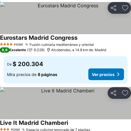
Compartir
Ag
Eurostars Madrid Congress
Ver precios
Hotel
Fusión culinaria mediterránea y oriental
Ver precios
4 Estrellas
8,6
Excelente
6.028
Alcobendas, a 14.8 km de: Madrid
$ 200.304
De
Mira precios de
8 páginas
Ver precios
Compartir
Ag
Live It Madrid Chamberi
Ver precios
Hotel
Espacio coliving renovado de 7 plantas
Ver precios