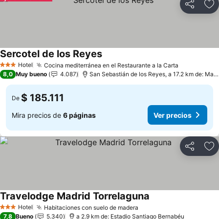
Compartir
Ag
Sercotel de los Reyes
Ver precios
Hotel
Cocina mediterránea en el Restaurante a la Carta
Ver precio
3 Estrellas
8,0
Muy bueno
4.087
San Sebastián de los Reyes, a 17.2 km de: Madr
$ 185.111
De
Mira precios de
6 páginas
Ver precios
Compartir
Ag
Travelodge Madrid Torrelaguna
Ver precios
Hotel
Habitaciones con suelo de madera
Ver precios
3 Estrellas
7,8
Bueno
5.340
a 2.9 km de: Estadio Santiago Bernabéu