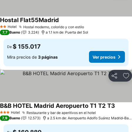
Hostal Flat55Madrid
Ver precios
Hotel
Hostal moderno, colorido y con estilo
Ver precios
2 Estrellas
7,7
Bueno
3.224
a 1.1 km de: Puerta del Sol
$ 155.017
De
Mira precios de
3 páginas
Ver precios
Compartir
Ag
B&B HOTEL Madrid Aeropuerto T1 T2 T3
Ver pre
Hotel
Restaurante y bar de aperitivos en el hotel
Ver precios
3 Estrellas
7,9
Bueno
12.573
a 2.5 km de: Aeropuerto Adolfo Suárez Madrid–Bara