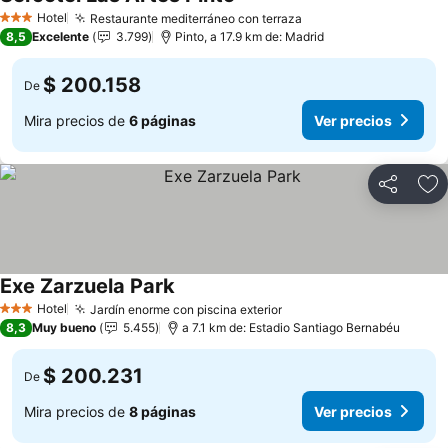
Ver precios
Hotel
Restaurante mediterráneo con terraza
Ver precios
3 Estrellas
8,5
Excelente
3.799
Pinto, a 17.9 km de: Madrid
$ 200.158
De
Mira precios de
6 páginas
Ver precios
Compartir
Ag
Exe Zarzuela Park
Ver precios
Hotel
Jardín enorme con piscina exterior
Ver precios
3 Estrellas
8,3
Muy bueno
5.455
a 7.1 km de: Estadio Santiago Bernabéu
$ 200.231
De
Mira precios de
8 páginas
Ver precios