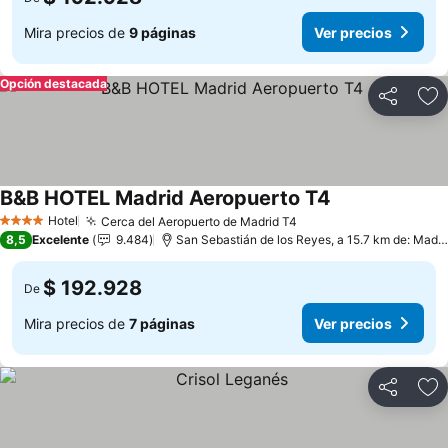
Mira precios de
9 páginas
Ver precios
Opción destacada
Compartir
Ag
B&B HOTEL Madrid Aeropuerto T4
Ver precios
Hotel
Cerca del Aeropuerto de Madrid T4
Ver precios
4 Estrellas
8,5
Excelente
9.484
San Sebastián de los Reyes, a 15.7 km de: Madri
$ 192.928
De
Mira precios de
7 páginas
Ver precios
Compartir
Ag