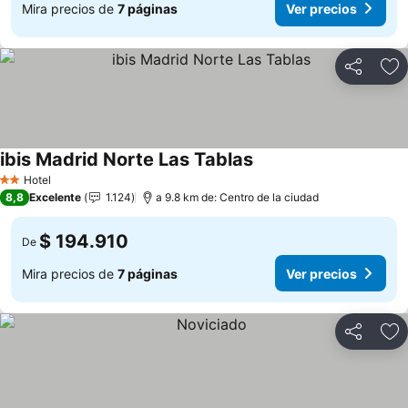
Mira precios de
7 páginas
Ver precios
Compartir
Ag
ibis Madrid Norte Las Tablas
Ver precios
Hotel
2 Estrellas
8,8
Excelente
1.124
a 9.8 km de: Centro de la ciudad
$ 194.910
De
Mira precios de
7 páginas
Ver precios
Compartir
Ag