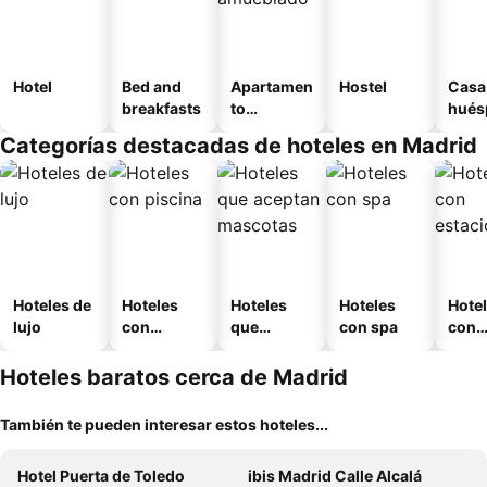
Hotel
Bed and
Apartamen
Hostel
Casa
breakfasts
to
hués
amueblad
Categorías destacadas de hoteles en Madrid
o
Hoteles de
Hoteles
Hoteles
Hoteles
Hote
lujo
con
que
con spa
con
piscina
aceptan
esta
mascotas
mien
Hoteles baratos cerca de Madrid
También te pueden interesar estos hoteles...
Hotel Puerta de Toledo
ibis Madrid Calle Alcalá