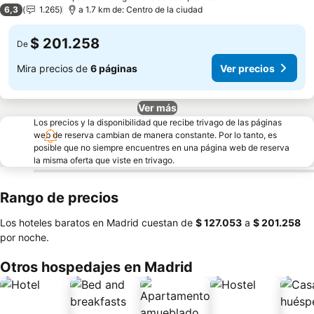
3 Estrellas
6,3
1.265
a 1.7 km de: Centro de la ciudad
$ 201.258
De
Mira precios de
6 páginas
Ver precios
Ver más
Los precios y la disponibilidad que recibe trivago de las páginas
web de reserva cambian de manera constante. Por lo tanto, es
posible que no siempre encuentres en una página web de reserva
la misma oferta que viste en trivago.
Rango de precios
Los hoteles baratos en Madrid cuestan de
‎$ 127.053
a
‎$ 201.258
por noche.
Otros hospedajes en Madrid