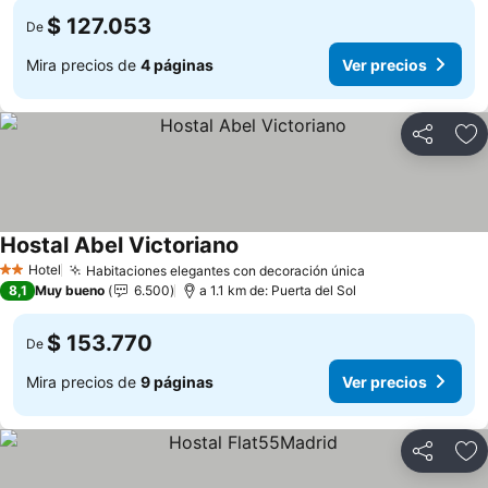
$ 127.053
De
Mira precios de
4 páginas
Ver precios
Compartir
Ag
Hostal Abel Victoriano
Ver precios
Hotel
Habitaciones elegantes con decoración única
Ver precios
2 Estrellas
8,1
Muy bueno
6.500
a 1.1 km de: Puerta del Sol
$ 153.770
De
Mira precios de
9 páginas
Ver precios
Compartir
Ag