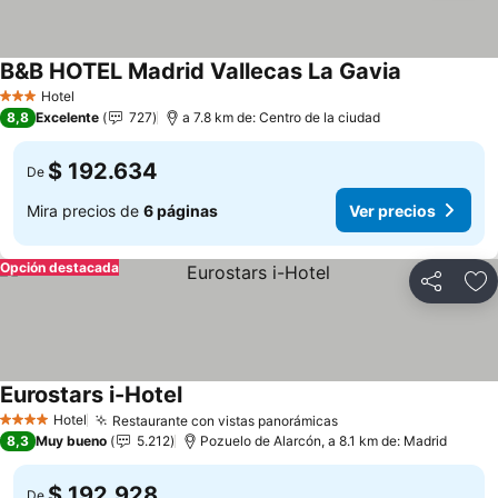
B&B HOTEL Madrid Vallecas La Gavia
Ver precios
Hotel
3 Estrellas
8,8
Excelente
727
a 7.8 km de: Centro de la ciudad
$ 192.634
De
Mira precios de
6 páginas
Ver precios
Opción destacada
Compartir
Ag
Eurostars i-Hotel
Ver precios
Hotel
Restaurante con vistas panorámicas
Ver precios
4 Estrellas
8,3
Muy bueno
5.212
Pozuelo de Alarcón, a 8.1 km de: Madrid
$ 192.928
De