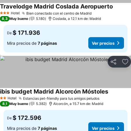
Travelodge Madrid Coslada Aeropuerto
Ver prec
Hotel
Bien conectado con el centro de Madrid
Ver precios
3 Estrellas
8,3
Muy bueno
5.180
Coslada, a 12.1 km de: Madrid
$ 171.936
De
Mira precios de
7 páginas
Ver precios
Compartir
Ag
ibis budget Madrid Alcorcón Móstoles
Ver precio
Hotel
Estancias pet-friendly para tus amigos peludos
Ver precios
2 Estrellas
8,1
Muy bueno
5.382
Alcorcón, a 15.7 km de: Madrid
$ 172.596
De
Mira precios de
7 páginas
Ver precios