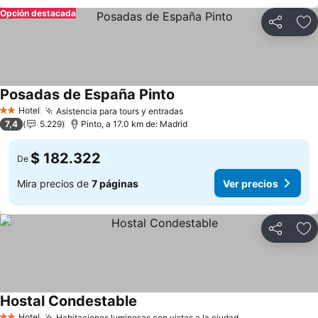
Opción destacada
Compartir
Ag
Posadas de España Pinto
Ver precios
Hotel
Asistencia para tours y entradas
Ver precios
2 Estrellas
7,4
5.229
Pinto, a 17.0 km de: Madrid
$ 182.322
De
Mira precios de
7 páginas
Ver precios
Compartir
Ag
Hostal Condestable
Ver precios
Hotel
Habitaciones luminosas con vistas a la ciudad