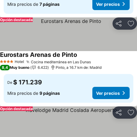
Mira precios de
7 páginas
Ver precios
Opción destacada
Compartir
Ag
Eurostars Arenas de Pinto
Ver precios
Hotel
Cocina mediterránea en Las Dunas
Ver precios
4 Estrellas
8,4
Muy bueno
6.422
Pinto, a 16.7 km de: Madrid
$ 171.239
De
Mira precios de
9 páginas
Ver precios
Opción destacada
Compartir
Ag