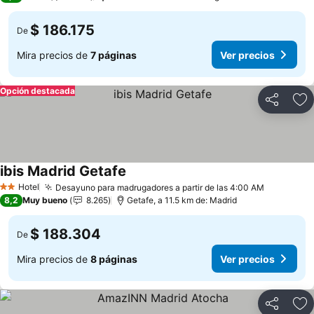
$ 186.175
De
Mira precios de
7 páginas
Ver precios
Opción destacada
Compartir
Ag
ibis Madrid Getafe
Ver precios
Hotel
Desayuno para madrugadores a partir de las 4:00 AM
Ver preci
2 Estrellas
8,2
Muy bueno
8.265
Getafe, a 11.5 km de: Madrid
$ 188.304
De
Mira precios de
8 páginas
Ver precios
Compartir
Ag