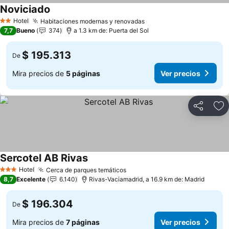
Noviciado
Ver precios
Hotel
Habitaciones modernas y renovadas
Ver precios
2 Estrellas
7,7
Bueno
374
a 1.3 km de: Puerta del Sol
$ 195.313
De
Mira precios de
5 páginas
Ver precios
Compartir
Ag
Sercotel AB Rivas
Ver precios
Hotel
Cerca de parques temáticos
Ver precios
3 Estrellas
8,7
Excelente
6.140
Rivas-Vaciamadrid, a 16.9 km de: Madrid
$ 196.304
De
Mira precios de
7 páginas
Ver precios