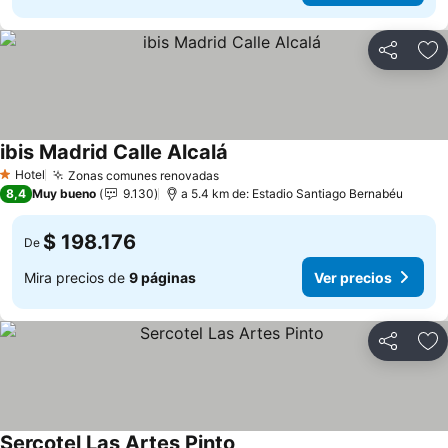
Compartir
Ag
ibis Madrid Calle Alcalá
Ver precios
Hotel
Zonas comunes renovadas
Ver precios
1 Estrellas
8,4
Muy bueno
9.130
a 5.4 km de: Estadio Santiago Bernabéu
$ 198.176
De
Mira precios de
9 páginas
Ver precios
Compartir
Ag
Sercotel Las Artes Pinto