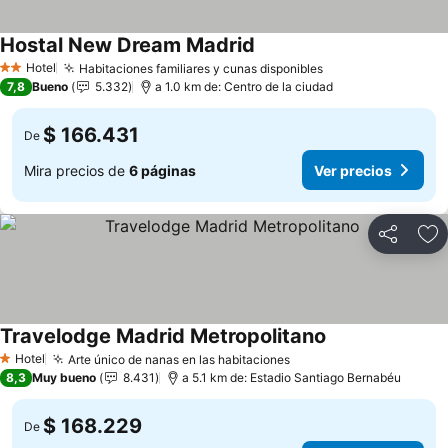
Hostal New Dream Madrid
Ver precios
Hotel
Habitaciones familiares y cunas disponibles
Ver precios
2 Estrellas
7,8
Bueno
5.332
a 1.0 km de: Centro de la ciudad
$ 166.431
De
Mira precios de
6 páginas
Ver precios
Compartir
Ag
Travelodge Madrid Metropolitano
Ver precios
Hotel
Arte único de nanas en las habitaciones
Ver precios
1 Estrellas
8,3
Muy bueno
8.431
a 5.1 km de: Estadio Santiago Bernabéu
$ 168.229
De