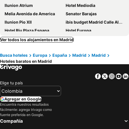
Ilunion Atrium
Hotel Mediodia
Melia Avenida de America
Senator Barajas
Ilunion Pio XII
ibis budget Madrid Calle Alcalá
Hotel Riu Plaza Espana
Hotel Europa
Crowne Plaza Madrid Airport By Ihg
Hotel Mercader
Ver todos los alojamientos en Madrid
Porcel Torre Garden
Anaco
Busca hoteles
Europa
España
Madrid
Madrid
Líbere Madrid Palacio Real
Optimi Rooms Madrid
Hoteles baratos en Madrid
Cubik Rooms
Hotel Praga
Ilunion Suites Madrid
ibis budget Madrid Aeropuerto
Facebook
Twitter
Insta
Yo
Hotel Liabeny
Hostal Condestable
Elige tu país
Erase un Hotel
Inhala Hotel Garden
Travelodge Madrid Metropolitano
Exe Convention Plaza Madrid
Agregar en Google
Encuentra nuestros resultados
Apartamentos Recoletos
Ibis Madrid Aeropuerto Barajas
fácilmente: agrega trivago como
INNSiDE by Meliá Madrid Valdebebas
ibis budget Madrid Vallecas
fuente preferida en Google.
Compañía
AYZ Joaquín Pol
Hotel Madrid Río