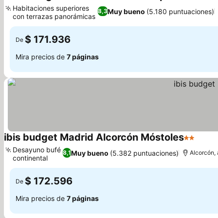
3 Estre
Habitaciones superiores
Muy bueno
(5.180 puntuaciones)
8,3
con terrazas panorámicas
$ 171.936
De
Mira precios de
7 páginas
ibis budget Madrid Alcorcón Móstoles
2 Estrell
Desayuno bufé
Muy bueno
(5.382 puntuaciones)
8,1
Alcorcón, 
continental
$ 172.596
De
Mira precios de
7 páginas