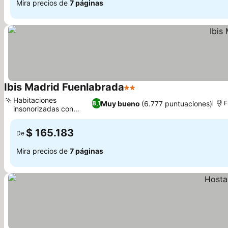
Mira precios de
7 páginas
Ibis Madrid Fuenlabrada
2 Estrellas
Habitaciones
Muy bueno
(6.777 puntuaciones)
8,1
F
insonorizadas con
Sweet Bed
$ 165.183
De
Mira precios de
7 páginas