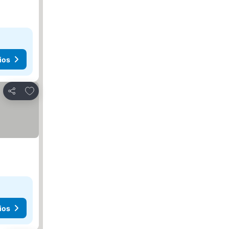
ios
Agregar a favoritos
Compartir
ios