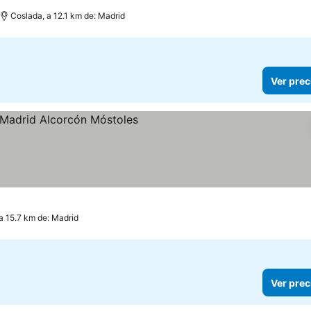
llas
Coslada, a 12.1 km de: Madrid
Ver prec
as
a 15.7 km de: Madrid
Ver prec