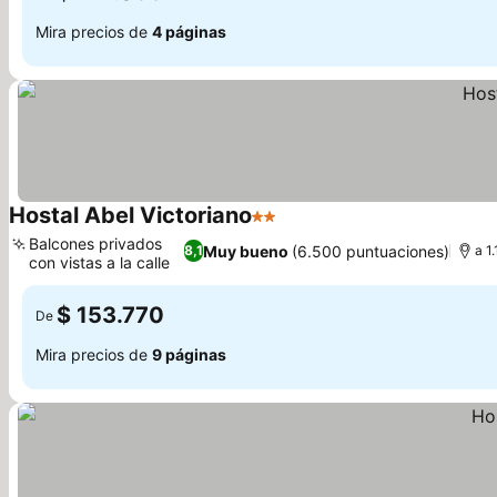
Mira precios de
4 páginas
Hostal Abel Victoriano
2 Estrellas
Balcones privados
Muy bueno
(6.500 puntuaciones)
8,1
a 1
con vistas a la calle
$ 153.770
De
Mira precios de
9 páginas