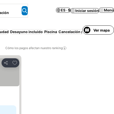
ES · $
Menú
Iniciar sesión
ación
Ver mapa
iudad
Desayuno incluido
Piscina
Cancelación gratuita
Apartame
Cómo los pagos afectan nuestro ranking
Agregar a favoritos
Compartir