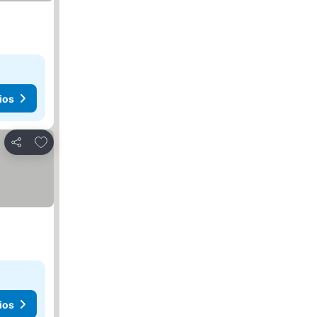
ios
Agregar a favoritos
Compartir
ios