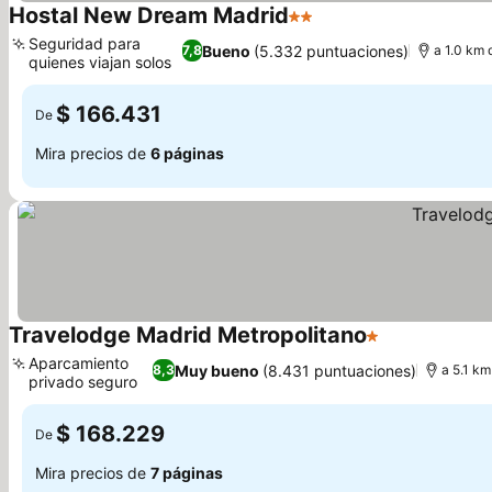
Hostal New Dream Madrid
2 Estrellas
Seguridad para
Bueno
(5.332 puntuaciones)
7,8
a 1.0 km 
quienes viajan solos
$ 166.431
De
Mira precios de
6 páginas
Travelodge Madrid Metropolitano
1 Estrellas
Aparcamiento
Muy bueno
(8.431 puntuaciones)
8,3
a 5.1 km
privado seguro
$ 168.229
De
Mira precios de
7 páginas