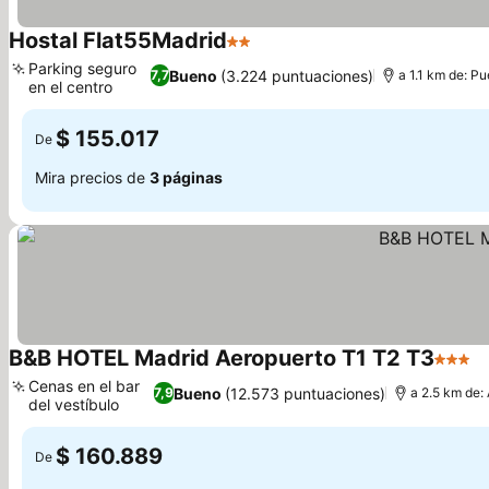
Hostal Flat55Madrid
2 Estrellas
Parking seguro
Bueno
(3.224 puntuaciones)
7,7
a 1.1 km de: Pu
en el centro
$ 155.017
De
Mira precios de
3 páginas
B&B HOTEL Madrid Aeropuerto T1 T2 T3
3 Estre
Cenas en el bar
Bueno
(12.573 puntuaciones)
7,9
a 2.5 km de:
del vestíbulo
$ 160.889
De