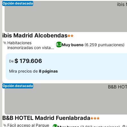
Opción destacada
ibis Madrid Alcobendas
2 Estrellas
Habitaciones
Muy bueno
(6.259 puntuaciones)
8,2
insonorizadas con vistas
a la ciudad
$ 179.606
De
Mira precios de
8 páginas
Opción destacada
B&B HOTEL Madrid Fuenlabrada
3 Estrellas
Fácil acceso al Parque
8,1