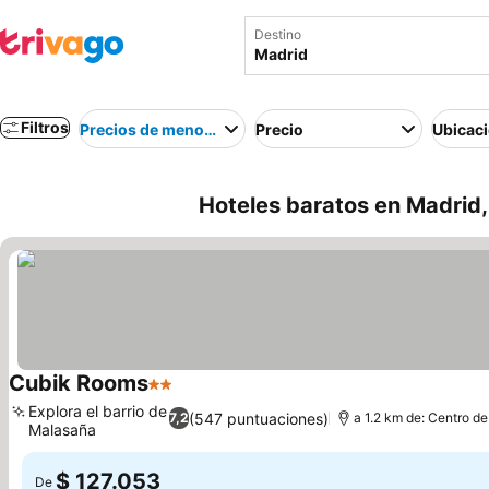
Destino
Filtros
Precios de menor a mayor
Precio
Ubicac
Hoteles baratos en Madrid
Cubik Rooms
2 Estrellas
Explora el barrio de
(547 puntuaciones)
7,2
a 1.2 km de: Centro de
Malasaña
$ 127.053
De