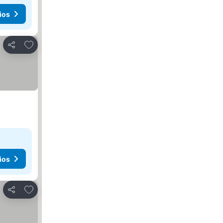
ios
Agregar a favoritos
Compartir
ios
Agregar a favoritos
Compartir