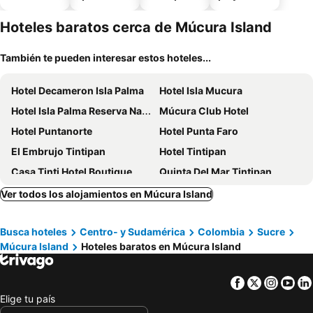
piscina
aceptan
mascotas
Hoteles baratos cerca de Múcura Island
También te pueden interesar estos hoteles...
Hotel Decameron Isla Palma
Hotel Isla Mucura
Hotel Isla Palma Reserva Natural
Múcura Club Hotel
Hotel Puntanorte
Hotel Punta Faro
El Embrujo Tintipan
Hotel Tintipan
Casa Tinti Hotel Boutique
Quinta Del Mar Tintipan
Dahlandia
Hotel isla bonita
Ver todos los alojamientos en Múcura Island
Sal Si Puedes
Hostal Doña Aura
Busca hoteles
Centro- y Sudamérica
Colombia
Sucre
Múcura Island
Hoteles baratos en Múcura Island
Facebook
Twitter
Insta
Yo
Elige tu país