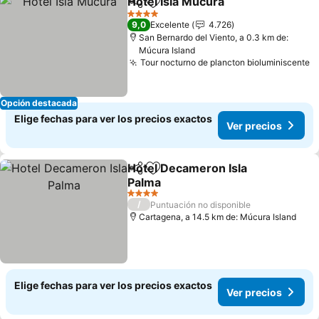
Hotel Isla Mucura
Compartir
Agregar a favoritos
Ver prec
4 Estrellas
9,0
Excelente
4.726
San Bernardo del Viento, a 0.3 km de:
Múcura Island
Tour nocturno de plancton bioluminiscente
V
Opción destacada
Elige fechas para ver los precios exactos
Ver precios
Hotel Decameron Isla
Compartir
Agregar a favoritos
Palma
Ver precios
4 Estrellas
/
Puntuación no disponible
Cartagena, a 14.5 km de: Múcura Island
Elige fechas para ver los precios exactos
Ver precios