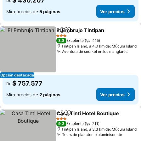
$ 430.207
De
Mira precios de
5 páginas
Ver precios
El Embrujo Tintipan
Compartir
Agregar a favoritos
Ver pr
3 Estrellas
8,8
Excelente
415
Tintipán Island, a 4.0 km de: Múcura Island
Aventura de snorkel en los manglares
Ver p
Opción destacada
$ 757.577
De
Mira precios de
2 páginas
Ver precios
Casa Tinti Hotel Boutique
Compartir
Agregar a favoritos
3 Estrellas
9,2
Excelente
211
Tintipán Island, a 3.3 km de: Múcura Island
Tours de plancton bioluminiscente
Ver pre