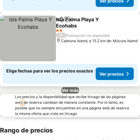
Ver precios
Isla Palma Playa Y
Compartir
Agregar a favoritos
Ecohabs
Ver precios
2 Estrellas
/
Puntuación no disponible
Cabruna Island, a 15.2 km de: Múcura Island
Elige fechas para ver los precios exactos
Ver precios
Ver más
Los precios y la disponibilidad que recibe trivago de las páginas
web de reserva cambian de manera constante. Por lo tanto, es
posible que no siempre encuentres en una página web de reserva
la misma oferta que viste en trivago.
Rango de precios