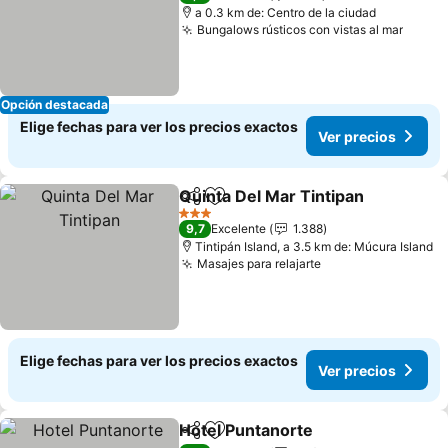
a 0.3 km de: Centro de la ciudad
Bungalows rústicos con vistas al mar
Ver p
Opción destacada
Elige fechas para ver los precios exactos
Ver precios
Quinta Del Mar Tintipan
Compartir
Agregar a favoritos
Ve
3 Estrellas
9,7
Excelente
1.388
Tintipán Island, a 3.5 km de: Múcura Island
Masajes para relajarte
Ver precios
Elige fechas para ver los precios exactos
Ver precios
Hotel Puntanorte
Compartir
Agregar a favoritos
Ver preci