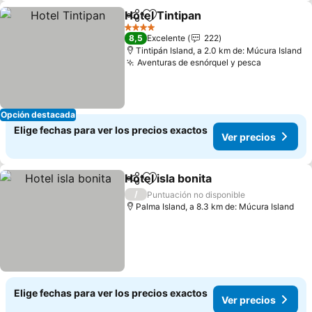
Hotel Tintipan
Compartir
Agregar a favoritos
Ver precios
4 Estrellas
8,5
Excelente
222
Tintipán Island, a 2.0 km de: Múcura Island
Aventuras de esnórquel y pesca
Ver preci
Opción destacada
Elige fechas para ver los precios exactos
Ver precios
Hotel isla bonita
Compartir
Agregar a favoritos
Ver precio
/
Puntuación no disponible
Palma Island, a 8.3 km de: Múcura Island
Elige fechas para ver los precios exactos
Ver precios