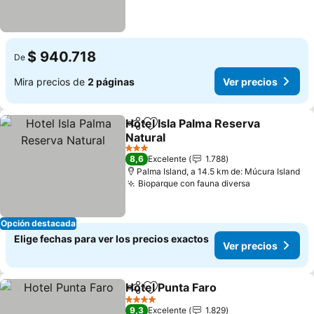
$ 940.718
De
Mira precios de
2 páginas
Ver precios
Hotel Isla Palma Reserva
Compartir
Agregar a favoritos
Natural
Ver precios
3 Estrellas
8,6
Excelente
1.788
Palma Island, a 14.5 km de: Múcura Island
Bioparque con fauna diversa
Ver precios
Opción destacada
Elige fechas para ver los precios exactos
Ver precios
Hotel Punta Faro
Compartir
Agregar a favoritos
Ver preci
4 Estrellas
9,3
Excelente
1.829