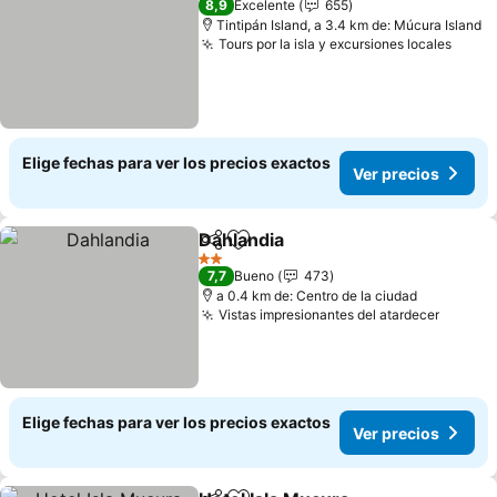
8,9
Excelente
655
Tintipán Island, a 3.4 km de: Múcura Island
Tours por la isla y excursiones locales
Ver p
Elige fechas para ver los precios exactos
Ver precios
Dahlandia
Compartir
Agregar a favoritos
Ver precios
2 Estrellas
7,7
Bueno
473
a 0.4 km de: Centro de la ciudad
Vistas impresionantes del atardecer
Ver pr
Elige fechas para ver los precios exactos
Ver precios