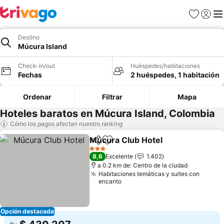
Favoritos
Iniciar 
Me
Destino
Múcura Island
Check-in/out
Huéspedes/habitaciones
Fechas
2 huéspedes, 1 habitación
Ordenar
Filtrar
Mapa
Hoteles baratos en Múcura Island, Colombia
Cómo los pagos afectan nuestro ranking
Múcura Club Hotel
Compartir
Agregar a favoritos
Ver pre
3 Estrellas
8,6
Excelente
1.402
a 0.2 km de: Centro de la ciudad
Habitaciones temáticas y suites con
encanto
Opción destacada