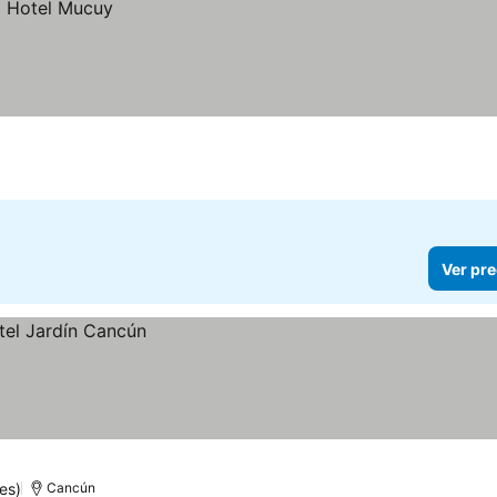
Ver pre
es)
Cancún