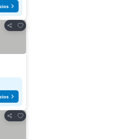
cios
Agregar a favoritos
Compartir
cios
Agregar a favoritos
Compartir