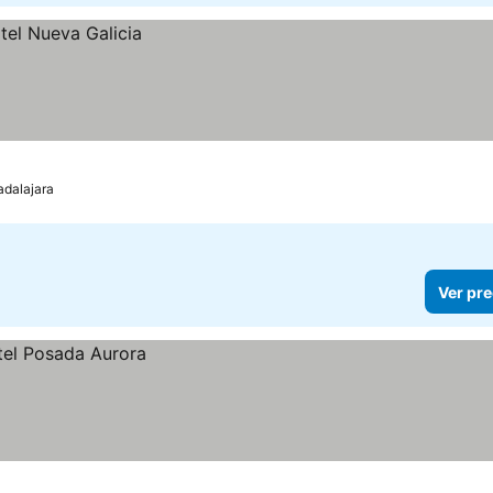
dalajara
Ver pre