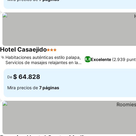
Hotel Casaejido
3 Estrellas
Ver precios
Habitaciones auténticas estilo palapa,
Excelente
(2.939 punt
8,8
Servicios de masajes relajantes en la
Ver precios
habitación
$ 64.828
De
Mira precios de
7 páginas