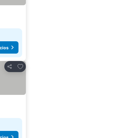
cios
Agregar a favoritos
Compartir
cios