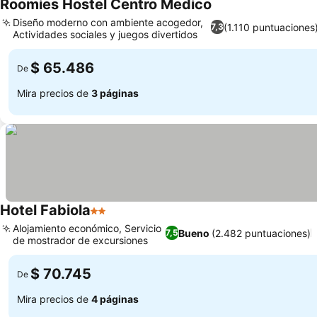
Roomies Hostel Centro Medico
Ver precios
Diseño moderno con ambiente acogedor,
(1.110 puntuaciones
7,3
Actividades sociales y juegos divertidos
Ver precios
$ 65.486
De
Mira precios de
3 páginas
Hotel Fabiola
2 Estrellas
Ver precios
Alojamiento económico, Servicio
Bueno
(2.482 puntuaciones)
7,5
de mostrador de excursiones
Ver precios
$ 70.745
De
Mira precios de
4 páginas