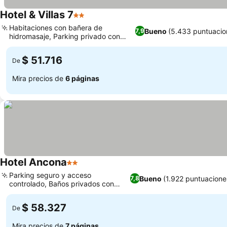
Hotel & Villas 7
2 Estrellas
Ver precios
Habitaciones con bañera de
Bueno
(5.433 puntuacio
7,9
hidromasaje, Parking privado con
Ver precios
patio cerrado
$ 51.716
De
Mira precios de
6 páginas
Hotel Ancona
2 Estrellas
Ver precios
Parking seguro y acceso
Bueno
(1.922 puntuacione
7,8
controlado, Baños privados con
Ver precios
agua caliente
$ 58.327
De
Mira precios de
7 páginas