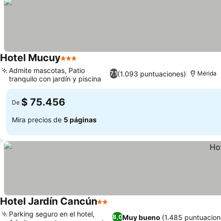
Hotel Mucuy
3 Estrellas
Ver precios
Admite mascotas, Patio
(1.093 puntuaciones)
7,1
Mérida
tranquilo con jardín y piscina
Ver precios
$ 75.456
De
Mira precios de
5 páginas
Hotel Jardín Cancún
2 Estrellas
Ver precios
Parking seguro en el hotel,
Muy bueno
(1.485 puntuacion
8,0