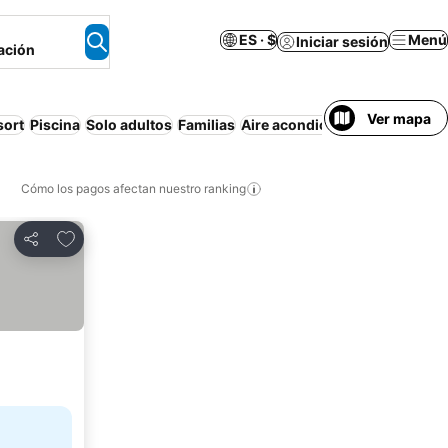
ES · $
Menú
Iniciar sesión
ación
Ver mapa
sort
Piscina
Solo adultos
Familias
Aire acondicionado
Wifi
Desa
Cómo los pagos afectan nuestro ranking
Agregar a favoritos
Compartir