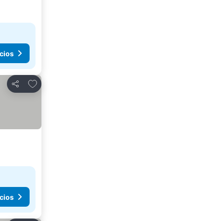
cios
Agregar a favoritos
Compartir
cios