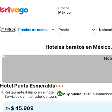
Destino
Filtros
Precios de menor a mayor
Precio
Ubicac
Hoteles baratos en México
Hotel Punta Esmeralda
3 Estrellas
Ver precios
Restaurante italiano en el hotel,
Muy bueno
(1.115 puntuacion
8,0
Servicios de mostrador de tours
Ver precios
$ 45.909
De