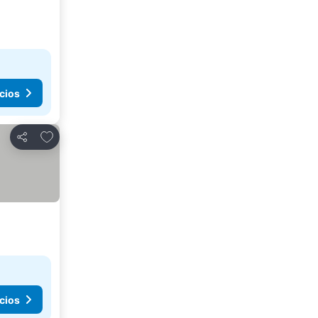
cios
Agregar a favoritos
Compartir
cios