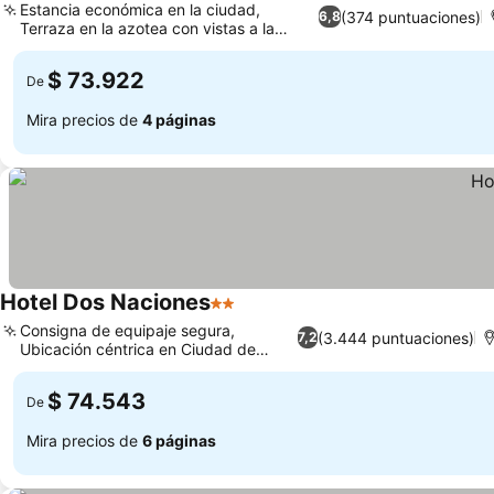
Estancia económica en la ciudad,
(374 puntuaciones)
6,8
Terraza en la azotea con vistas a la
Ver precios
ciudad
$ 73.922
De
Mira precios de
4 páginas
Hotel Dos Naciones
2 Estrellas
Ver precios
Consigna de equipaje segura,
(3.444 puntuaciones)
7,2
Ubicación céntrica en Ciudad de
Ver precios
México
$ 74.543
De
Mira precios de
6 páginas