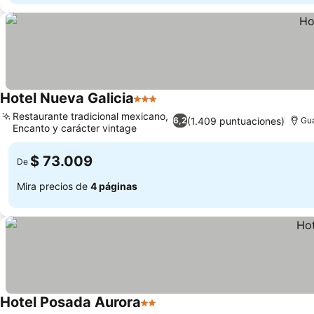
Hotel Nueva Galicia
3 Estrellas
Ver precios
Restaurante tradicional mexicano,
(1.409 puntuaciones)
6,2
Gua
Encanto y carácter vintage
Ver precios
$ 73.009
De
Mira precios de
4 páginas
Hotel Posada Aurora
2 Estrellas
Ver precios