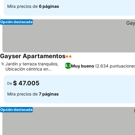
Mira precios de
6 páginas
Opción destacada
Gayser Apartamentos
2 Estrellas
Ver precios
Jardín y terraza tranquilos,
Muy bueno
(2.634 puntuacione
8,3
Ubicación céntrica en
Ver precios
Valladolid
$ 47.005
De
Mira precios de
7 páginas
Opción destacada