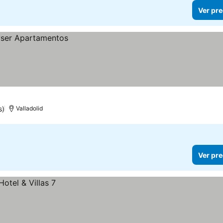
Ver pre
s)
Valladolid
Ver pre