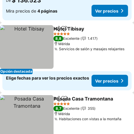
$ 136.523
De
Mira precios de
4 páginas
Ver precios
Hotel Tibisay
Compartir
Agregar a favoritos
Ver precios
5 Estrellas
8,8
Excelente
1.417
Mérida
Servicios de salón y masajes relajantes
Ver 
Opción destacada
Elige fechas para ver los precios exactos
Ver precios
Posada Casa Tramontana
Compartir
Agregar a favoritos
5 Estrellas
8,7
Excelente
355
Mérida
Habitaciones con vistas a la montaña
Ver p