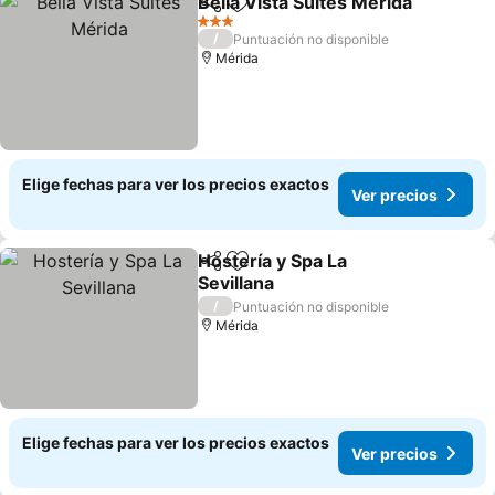
Bella Vista Suites Mérida
Compartir
Agregar a favoritos
V
3 Estrellas
/
Puntuación no disponible
Mérida
Elige fechas para ver los precios exactos
Ver precios
Hostería y Spa La
Compartir
Agregar a favoritos
Sevillana
Ver precios
/
Puntuación no disponible
Mérida
Elige fechas para ver los precios exactos
Ver precios