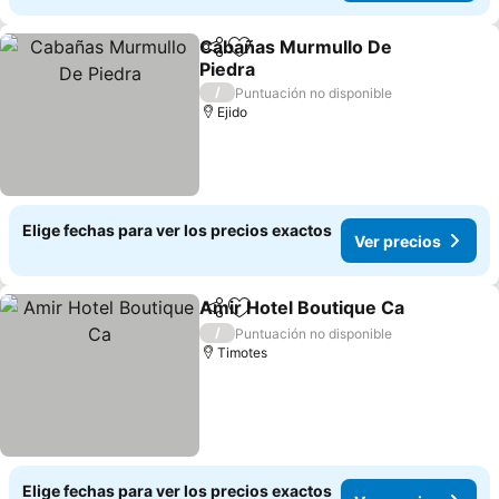
Cabañas Murmullo De
Compartir
Agregar a favoritos
Piedra
Ver precios
/
Puntuación no disponible
Ejido
Elige fechas para ver los precios exactos
Ver precios
Amir Hotel Boutique Ca
Compartir
Agregar a favoritos
Ve
/
Puntuación no disponible
Timotes
Elige fechas para ver los precios exactos