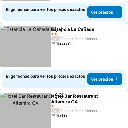
Elige fechas para ver los precios exactos
Ver precios
Estancia La Cañada
Compartir
Agregar a favoritos
Ver pre
2 Estrellas
/
Puntuación no disponible
Mucuchíes
Elige fechas para ver los precios exactos
Ver precios
Hotel Bar Restaurant
Compartir
Agregar a favoritos
Altamira CA
Ver precios
1 Estrellas
/
Puntuación no disponible
Mérida