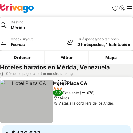
Favoritos
Iniciar 
Me
Destino
Mérida
Check-in/out
Huéspedes/habitaciones
Fechas
2 huéspedes, 1 habitación
Ordenar
Filtrar
Mapa
Hoteles baratos en Mérida, Venezuela
Cómo los pagos afectan nuestro ranking
Hotel Plaza CA
Compartir
Agregar a favoritos
Ver precios
3 Estrellas
8,7
Excelente
678
Mérida
Vistas a la cordillera de los Andes
Ver prec