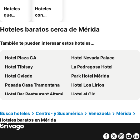
Hoteles
Hoteles
que
con
aceptan
estaciona
mascotas
miento
Hoteles baratos cerca de Mérida
También te pueden interesar estos hoteles...
Hotel Plaza CA
Hotel Nevada Palace
Hotel Tibisay
La Pedregosa Hotel
Hotel Oviedo
Park Hotel Mérida
Posada Casa Tramontana
Hotel Los Lirios
Hotel Bar Restaurant Altamira CA
Hotel el Cid
Juniotel, C.a
Estancia La Cañada
Hotel Terranova El Vigia
Hotel Belensate
Busca hoteles
Centro- y Sudamérica
Venezuela
Mérida
Hoteles baratos en Mérida
Mistafi
Luna Blanca
Facebook
Twitter
Insta
Yo