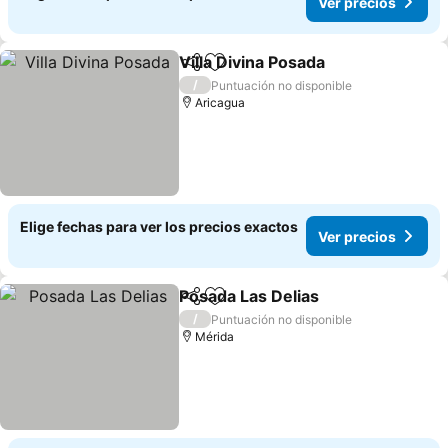
Ver precios
Villa Divina Posada
Compartir
Agregar a favoritos
Ver pre
/
Puntuación no disponible
Aricagua
Elige fechas para ver los precios exactos
Ver precios
Posada Las Delias
Compartir
Agregar a favoritos
Ver prec
/
Puntuación no disponible
Mérida