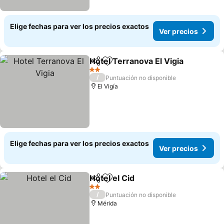
Elige fechas para ver los precios exactos
Ver precios
Hotel Terranova El Vigia
Compartir
Agregar a favoritos
Ve
2 Estrellas
/
Puntuación no disponible
El Vigía
Elige fechas para ver los precios exactos
Ver precios
Hotel el Cid
Compartir
Agregar a favoritos
Ver precios
2 Estrellas
/
Puntuación no disponible
Mérida