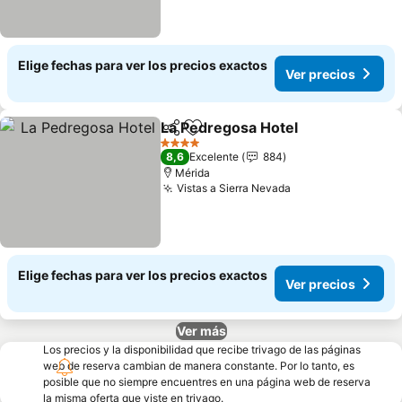
Elige fechas para ver los precios exactos
Ver precios
La Pedregosa Hotel
Compartir
Agregar a favoritos
Ver pr
4 Estrellas
8,6
Excelente
884
Mérida
Vistas a Sierra Nevada
Ver precios
Elige fechas para ver los precios exactos
Ver precios
Ver más
Los precios y la disponibilidad que recibe trivago de las páginas
web de reserva cambian de manera constante. Por lo tanto, es
posible que no siempre encuentres en una página web de reserva
la misma oferta que viste en trivago.