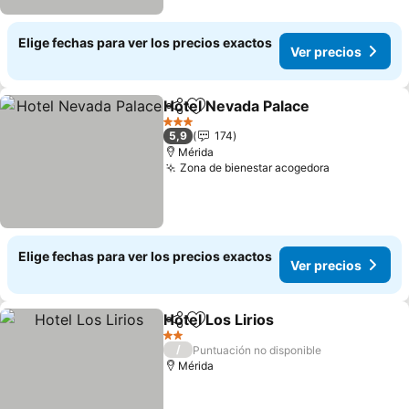
Elige fechas para ver los precios exactos
Ver precios
Hotel Nevada Palace
Compartir
Agregar a favoritos
Ver p
3 Estrellas
5,9
174
Mérida
Zona de bienestar acogedora
Ver precios
Elige fechas para ver los precios exactos
Ver precios
Hotel Los Lirios
Compartir
Agregar a favoritos
Ver precio
2 Estrellas
/
Puntuación no disponible
Mérida