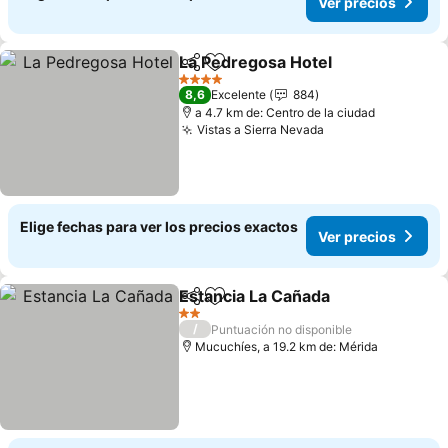
Ver precios
La Pedregosa Hotel
Compartir
Agregar a favoritos
Ver pr
4 Estrellas
8,6
Excelente
884
a 4.7 km de: Centro de la ciudad
Vistas a Sierra Nevada
Ver precios
Elige fechas para ver los precios exactos
Ver precios
Estancia La Cañada
Compartir
Agregar a favoritos
Ver pre
2 Estrellas
/
Puntuación no disponible
Mucuchíes, a 19.2 km de: Mérida