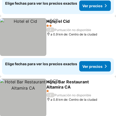
Elige fechas para ver los precios exactos
Ver precios
Hotel el Cid
Compartir
Agregar a favoritos
Ver precios
2 Estrellas
/
Puntuación no disponible
a 0.9 km de: Centro de la ciudad
Elige fechas para ver los precios exactos
Ver precios
Hotel Bar Restaurant
Compartir
Agregar a favoritos
Altamira CA
Ver precios
1 Estrellas
/
Puntuación no disponible
a 0.8 km de: Centro de la ciudad