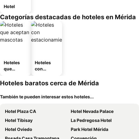
Hotel
Categorías destacadas de hoteles en Mérida
Hoteles
Hoteles
que
con
aceptan
estaciona
mascotas
miento
Hoteles baratos cerca de Mérida
También te pueden interesar estos hoteles...
Hotel Plaza CA
Hotel Nevada Palace
Hotel Tibisay
La Pedregosa Hotel
Hotel Oviedo
Park Hotel Mérida
Posada Casa Tramontana
Convención