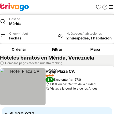
Favoritos
Iniciar 
Me
Destino
Mérida
Check-in/out
Huéspedes/habitaciones
Fechas
2 huéspedes, 1 habitación
Ordenar
Filtrar
Mapa
Hoteles baratos en Mérida, Venezuela
Cómo los pagos afectan nuestro ranking
Hotel Plaza CA
Compartir
Agregar a favoritos
Ver precios
3 Estrellas
8,7
Excelente
678
a 0.8 km de: Centro de la ciudad
Vistas a la cordillera de los Andes
Ver prec