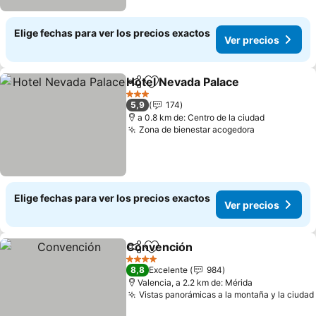
Elige fechas para ver los precios exactos
Ver precios
Hotel Nevada Palace
Compartir
Agregar a favoritos
Ver p
3 Estrellas
5,9
174
a 0.8 km de: Centro de la ciudad
Zona de bienestar acogedora
Ver precios
Elige fechas para ver los precios exactos
Ver precios
Convención
Compartir
Agregar a favoritos
Ver precios
4 Estrellas
8,8
Excelente
984
Valencia, a 2.2 km de: Mérida
Vistas panorámicas a la montaña y la ciudad