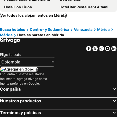
Hotel Los Lirios
Hotel Bar Restaurant Altamira CA
Hotel el Cid
Estancia La Cañada
Ver todos los alojamientos en Mérida
Hotel Belensate
Mistafi
Busca hoteles
Centro- y Sudamérica
Venezuela
Mérida
Luna Blanca
Mérida
Hoteles baratos en Mérida
Facebook
Twitter
Insta
Yo
Elige tu país
Agregar en Google
Encuentra nuestros resultados
fácilmente: agrega trivago como
fuente preferida en Google.
Compañía
Nuestros productos
Términos y políticas