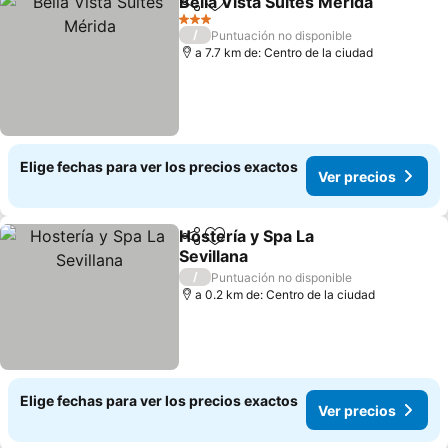
Bella Vista Suites Mérida
Compartir
Agregar a favoritos
V
3 Estrellas
/
Puntuación no disponible
a 7.7 km de: Centro de la ciudad
Elige fechas para ver los precios exactos
Ver precios
Hostería y Spa La
Compartir
Agregar a favoritos
Sevillana
Ver precios
/
Puntuación no disponible
a 0.2 km de: Centro de la ciudad
Elige fechas para ver los precios exactos
Ver precios