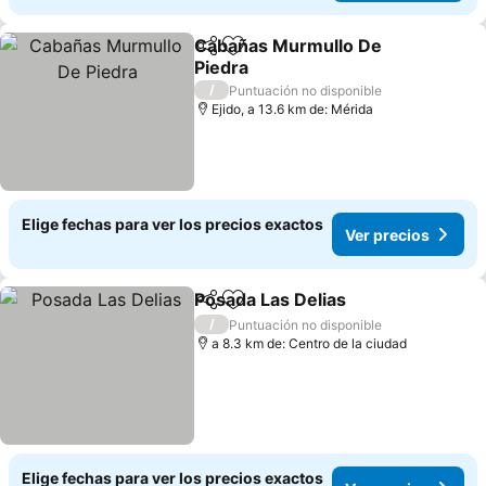
Cabañas Murmullo De
Compartir
Agregar a favoritos
Piedra
Ver precios
/
Puntuación no disponible
Ejido, a 13.6 km de: Mérida
Elige fechas para ver los precios exactos
Ver precios
Posada Las Delias
Compartir
Agregar a favoritos
Ver prec
/
Puntuación no disponible
a 8.3 km de: Centro de la ciudad
Elige fechas para ver los precios exactos