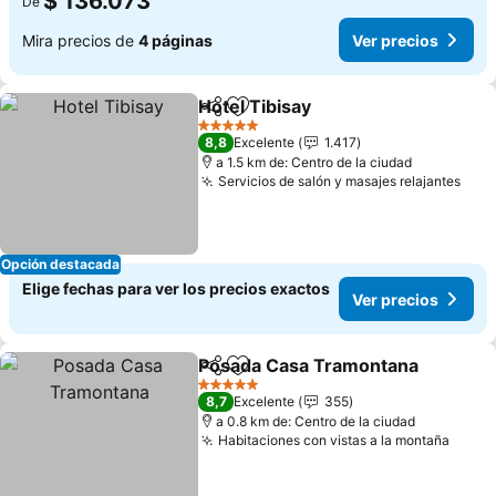
$ 136.073
De
Mira precios de
4 páginas
Ver precios
Hotel Tibisay
Compartir
Agregar a favoritos
Ver precios
5 Estrellas
8,8
Excelente
1.417
a 1.5 km de: Centro de la ciudad
Servicios de salón y masajes relajantes
Ver 
Opción destacada
Elige fechas para ver los precios exactos
Ver precios
Posada Casa Tramontana
Compartir
Agregar a favoritos
5 Estrellas
8,7
Excelente
355
a 0.8 km de: Centro de la ciudad
Habitaciones con vistas a la montaña
Ver p