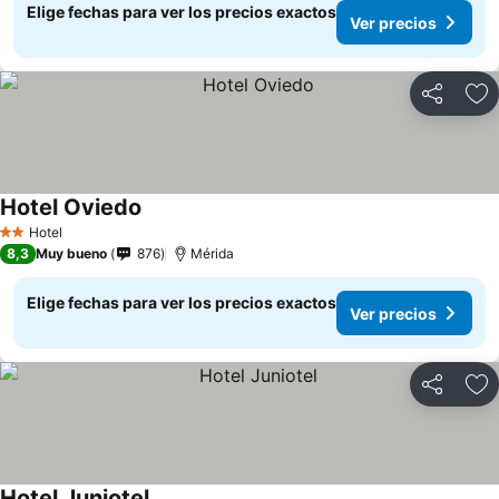
Elige fechas para ver los precios exactos
Ver precios
Compartir
Ag
Hotel Oviedo
Hotel
2 Estrellas
8,3
Muy bueno
876
Mérida
Elige fechas para ver los precios exactos
Ver precios
Compartir
Ag
Hotel Juniotel