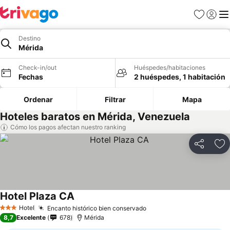
Favoritos
Iniciar 
Me
Destino
Mérida
Check-in/out
Huéspedes/habitaciones
Fechas
2 huéspedes, 1 habitación
Ordenar
Filtrar
Mapa
Hoteles baratos en Mérida, Venezuela
Cómo los pagos afectan nuestro ranking
Compartir
Ag
Hotel Plaza CA
Hotel
Encanto histórico bien conservado
3 Estrellas
8,7
Excelente
678
Mérida