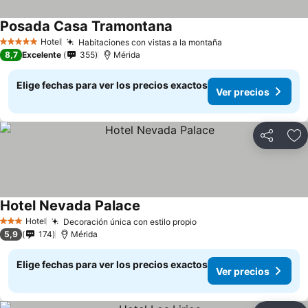
Posada Casa Tramontana
Hotel
Habitaciones con vistas a la montaña
5 Estrellas
8,7
Excelente
355
Mérida
Elige fechas para ver los precios exactos
Ver precios
Compartir
Ag
Hotel Nevada Palace
Hotel
Decoración única con estilo propio
3 Estrellas
5,9
174
Mérida
Elige fechas para ver los precios exactos
Ver precios