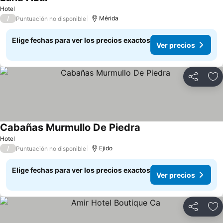
Hotel
/
Mérida
Puntuación no disponible
Elige fechas para ver los precios exactos
Ver precios
Compartir
Ag
Cabañas Murmullo De Piedra
Hotel
/
Ejido
Puntuación no disponible
Elige fechas para ver los precios exactos
Ver precios
Compartir
Ag