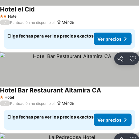
Hotel el Cid
Hotel
2 Estrellas
/
Mérida
Puntuación no disponible
Elige fechas para ver los precios exactos
Ver precios
Compartir
Ag
Hotel Bar Restaurant Altamira CA
Hotel
1 Estrellas
/
Mérida
Puntuación no disponible
Elige fechas para ver los precios exactos
Ver precios