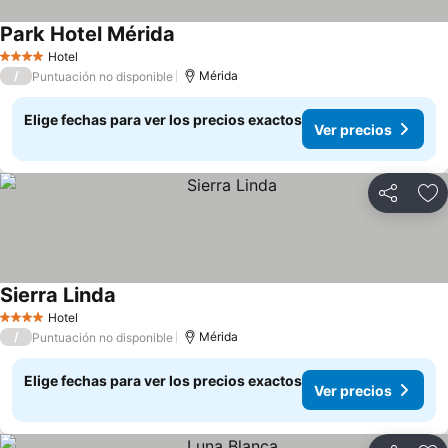
Park Hotel Mérida
Hotel
4 Estrellas
/
Mérida
Puntuación no disponible
Elige fechas para ver los precios exactos
Ver precios
Compartir
Ag
Sierra Linda
Hotel
4 Estrellas
/
Mérida
Puntuación no disponible
Elige fechas para ver los precios exactos
Ver precios