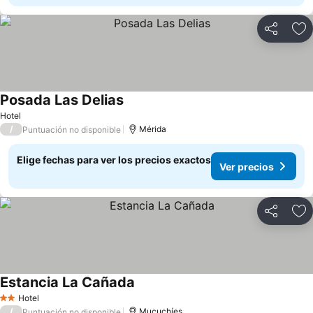
Compartir
Ag
Posada Las Delias
Hotel
/
Mérida
Puntuación no disponible
Elige fechas para ver los precios exactos
Ver precios
Compartir
Ag
Estancia La Cañada
Hotel
2 Estrellas
/
Mucuchíes
Puntuación no disponible