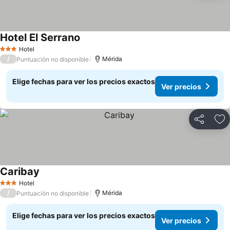
Hotel El Serrano
Hotel
3 Estrellas
/
Mérida
Puntuación no disponible
Elige fechas para ver los precios exactos
Ver precios
Compartir
Ag
Caribay
Hotel
3 Estrellas
/
Mérida
Puntuación no disponible
Elige fechas para ver los precios exactos
Ver precios