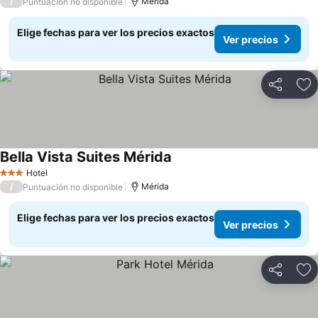
/
Mérida
Puntuación no disponible
Elige fechas para ver los precios exactos
Ver precios
Compartir
Ag
Bella Vista Suites Mérida
Hotel
3 Estrellas
/
Mérida
Puntuación no disponible
Elige fechas para ver los precios exactos
Ver precios
Compartir
Ag