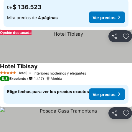
$ 136.523
De
Mira precios de
4 páginas
Ver precios
Opción destacada
Compartir
Ag
Hotel Tibisay
Hotel
Interiores modernos y elegantes
5 Estrellas
8,8
Excelente
1.417
Mérida
Elige fechas para ver los precios exactos
Ver precios
Compartir
Ag