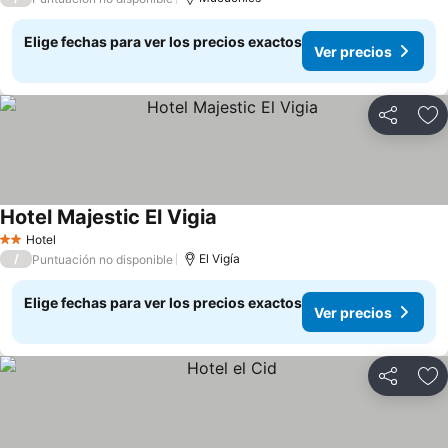
Elige fechas para ver los precios exactos
Ver precios
Compartir
Ag
Hotel Majestic El Vigia
Hotel
2 Estrellas
/
El Vigía
Puntuación no disponible
Elige fechas para ver los precios exactos
Ver precios
Compartir
Ag