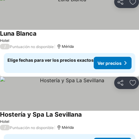
Compartir
Ag
Luna Blanca
Hotel
/
Mérida
Puntuación no disponible
Elige fechas para ver los precios exactos
Ver precios
Compartir
Ag
Hostería y Spa La Sevillana
Hotel
/
Mérida
Puntuación no disponible