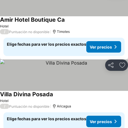
Amir Hotel Boutique Ca
Hotel
/
Timotes
Puntuación no disponible
Elige fechas para ver los precios exactos
Ver precios
Compartir
Ag
Villa Divina Posada
Hotel
/
Aricagua
Puntuación no disponible
Elige fechas para ver los precios exactos
Ver precios