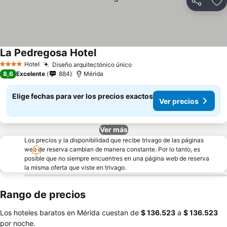
Compartir
Ag
La Pedregosa Hotel
Hotel
Diseño arquitectónico único
4 Estrellas
8,6
Excelente
884
Mérida
Elige fechas para ver los precios exactos
Ver precios
Ver más
Los precios y la disponibilidad que recibe trivago de las páginas
web de reserva cambian de manera constante. Por lo tanto, es
posible que no siempre encuentres en una página web de reserva
la misma oferta que viste en trivago.
Rango de precios
Los hoteles baratos en Mérida cuestan de
‎$ 136.523
a
‎$ 136.523
por noche.