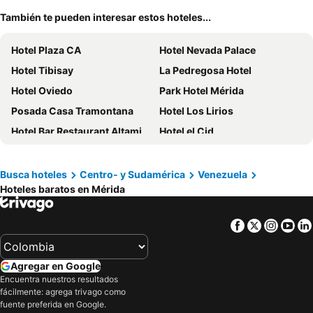
También te pueden interesar estos hoteles...
Hotel Plaza CA
Hotel Nevada Palace
Hotel Tibisay
La Pedregosa Hotel
Hotel Oviedo
Park Hotel Mérida
Posada Casa Tramontana
Hotel Los Lirios
Hotel Bar Restaurant Altamira CA
Hotel el Cid
Juniotel, C.a
Estancia La Cañada
Hotel Majestic El Vigia
Hotel Belensate
Busca hoteles
Centro- y Sudamérica
Venezuela
Hoteles baratos en Mérida
Mistafi
Luna Blanca
Facebook
Twitter
Insta
Yo
Agregar en Google
Encuentra nuestros resultados
fácilmente: agrega trivago como
fuente preferida en Google.