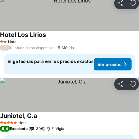
Compartir
Ag
Hotel Los Lirios
Hotel
2 Estrellas
/
Mérida
Puntuación no disponible
Elige fechas para ver los precios exactos
Ver precios
Compartir
Ag
Juniotel, C.a
Hotel
5 Estrellas
9,4
Excelente
306
El Vigía