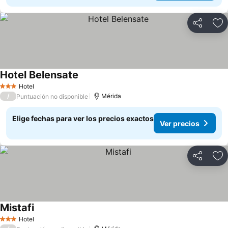
Compartir
Ag
Hotel Belensate
Hotel
3 Estrellas
/
Mérida
Puntuación no disponible
Elige fechas para ver los precios exactos
Ver precios
Compartir
Ag
Mistafi
Hotel
3 Estrellas