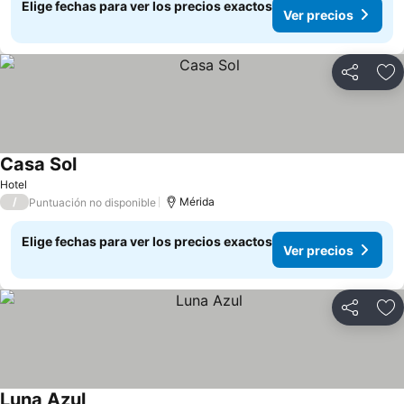
Elige fechas para ver los precios exactos
Ver precios
Compartir
Ag
Casa Sol
Hotel
/
Mérida
Puntuación no disponible
Elige fechas para ver los precios exactos
Ver precios
Compartir
Ag
Luna Azul