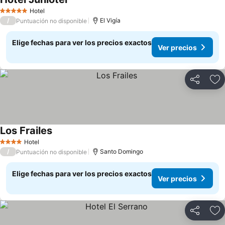
Hotel
5 Estrellas
/
El Vigía
Puntuación no disponible
Elige fechas para ver los precios exactos
Ver precios
Compartir
Ag
Los Frailes
Hotel
4 Estrellas
/
Santo Domingo
Puntuación no disponible
Elige fechas para ver los precios exactos
Ver precios
Compartir
Ag