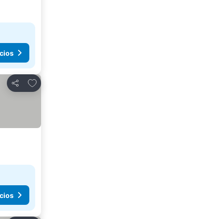
cios
Agregar a favoritos
Compartir
cios