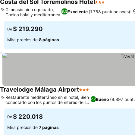
Costa del Sol Torremolinos Hotel
3 Estrellas
Gimnasio bien equipado,
Excelente
(1.758 puntuaciones)
8,5
Cocina halal y mediterránea
$ 219.290
De
Mira precios de
8 páginas
Travelodge Málaga Airport
3 Estrellas
Restaurante mediterráneo en el hotel, Bien
Bueno
(9.897 punt
7,7
conectado con los puntos de interés de la
ciudad
$ 220.018
De
Mira precios de
7 páginas