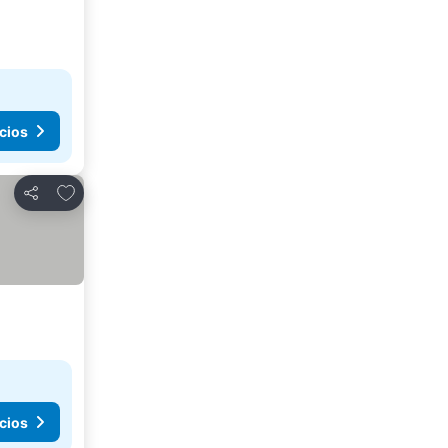
cios
Agregar a favoritos
Compartir
cios