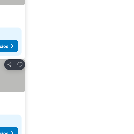
cios
Agregar a favoritos
Compartir
cios