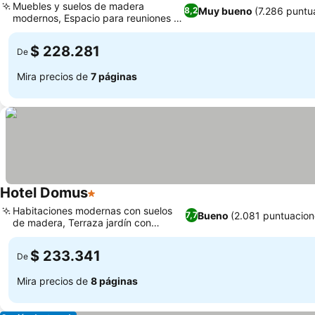
Muebles y suelos de madera
Muy bueno
(7.286 puntu
8,2
modernos, Espacio para reuniones y
conferencias
$ 228.281
De
Mira precios de
7 páginas
Hotel Domus
1 Estrellas
Habitaciones modernas con suelos
Bueno
(2.081 puntuacion
7,7
de madera, Terraza jardín con
encanto
$ 233.341
De
Mira precios de
8 páginas