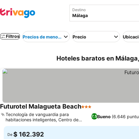
Destino
Filtros
Precios de menor a mayor
Precio
Ubicac
Hoteles baratos en Málaga
Futurotel Malagueta Beach
3 Estrellas
Tecnología de vanguardia para
Bueno
(6.646 puntu
7,5
habitaciones inteligentes, Centro de
bienestar con jacuzzi
$ 162.392
De