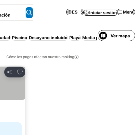
ES · $
Menú
Iniciar sesión
ación
Ver mapa
iudad
Piscina
Desayuno incluido
Playa
Media pensión
Apartame
Cómo los pagos afectan nuestro ranking
Agregar a favoritos
Compartir