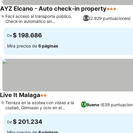
AYZ Elcano - Auto check-in property
3 Estrellas
Fácil acceso al transporte público,
(2.929 puntuaciones)
5,4
Check-in automático sin
complicaciones
$ 198.686
De
Mira precios de
6 páginas
Live It Malaga
2 Estrellas
Terraza en la azotea con vistas a la
Bueno
(639 puntuacion
7,6
ciudad, Gimnasio y ocio en el
alojamiento
$ 201.234
De
Mira precios de
6 páginas