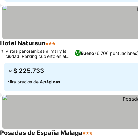
Hotel Natursun
3 Estrellas
Vistas panorámicas al mar y la
Bueno
(6.706 puntuaciones
7,6
ciudad, Parking cubierto en el
hotel
$ 225.733
De
Mira precios de
4 páginas
Posadas de España Malaga
3 Estrellas