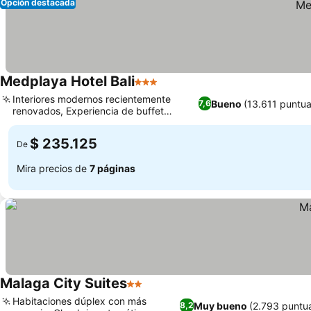
Opción destacada
Medplaya Hotel Bali
3 Estrellas
Interiores modernos recientemente
Bueno
(13.611 puntua
7,6
renovados, Experiencia de buffet
culinario variado
$ 235.125
De
Mira precios de
7 páginas
Malaga City Suites
2 Estrellas
Habitaciones dúplex con más
Muy bueno
(2.793 puntu
8,2