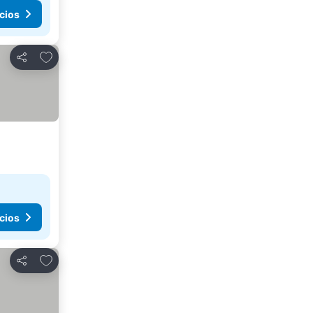
cios
Agregar a favoritos
Compartir
cios
Agregar a favoritos
Compartir