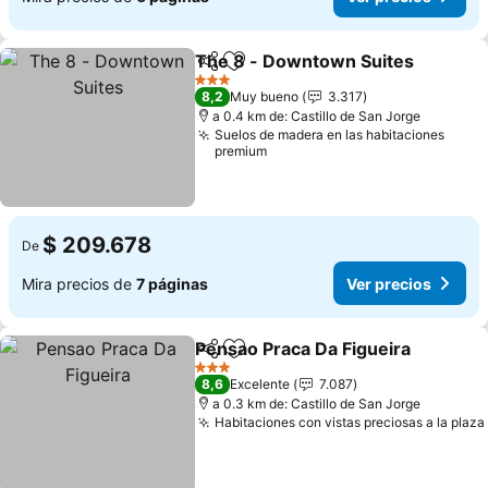
The 8 - Downtown Suites
Compartir
Agregar a favoritos
3 Estrellas
8,2
Muy bueno
3.317
a 0.4 km de: Castillo de San Jorge
Suelos de madera en las habitaciones
premium
$ 209.678
De
Mira precios de
7 páginas
Ver precios
Pensao Praca Da Figueira
Compartir
Agregar a favoritos
3 Estrellas
8,6
Excelente
7.087
a 0.3 km de: Castillo de San Jorge
Habitaciones con vistas preciosas a la plaza