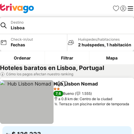
Favoritos
Iniciar 
Me
Destino
Lisboa
Check-in/out
Huéspedes/habitaciones
Fechas
2 huéspedes, 1 habitación
Ordenar
Filtrar
Mapa
Hoteles baratos en Lisboa, Portugal
Cómo los pagos afectan nuestro ranking
Hub Lisbon Nomad
Compartir
Agregar a favoritos
Ver pre
2 Estrellas
7,6
Bueno
1.555
a 0.8 km de: Centro de la ciudad
Terraza con piscina exterior de temporada
Ve