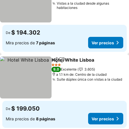
Vistas a la ciudad desde algunas
habitaciones
$ 194.302
De
Mira precios de
7 páginas
Ver precios
Hotel White Lisboa
Compartir
Agregar a favoritos
Ver pre
3 Estrellas
9,0
Excelente
3.605
a 1.1 km de: Centro de la ciudad
Suite dúplex única con vistas a la ciudad
Ver
$ 199.050
De
Mira precios de
8 páginas
Ver precios