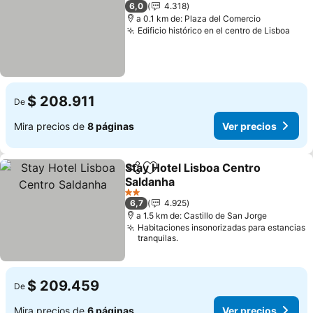
2 Estrellas
6,0
4.318
a 0.1 km de: Plaza del Comercio
Edificio histórico en el centro de Lisboa
Ver 
$ 208.911
De
Mira precios de
8 páginas
Ver precios
Stay Hotel Lisboa Centro
Compartir
Agregar a favoritos
Saldanha
Ver precios
2 Estrellas
6,7
4.925
a 1.5 km de: Castillo de San Jorge
Habitaciones insonorizadas para estancias
tranquilas.
$ 209.459
De
Mira precios de
6 páginas
Ver precios