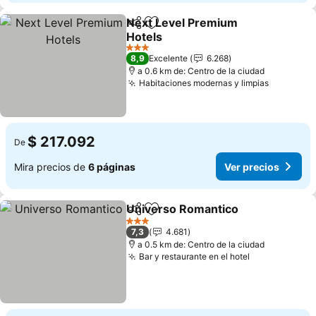
Next Level Premium
Compartir
Agregar a favoritos
Hotels
Ver precios
3 Estrellas
8,9
Excelente
6.268
a 0.6 km de: Centro de la ciudad
Habitaciones modernas y limpias
Ver prec
$ 217.092
De
Mira precios de
6 páginas
Ver precios
Universo Romantico
Compartir
Agregar a favoritos
Ver p
3 Estrellas
7,3
4.681
a 0.5 km de: Centro de la ciudad
Bar y restaurante en el hotel
Ver precios