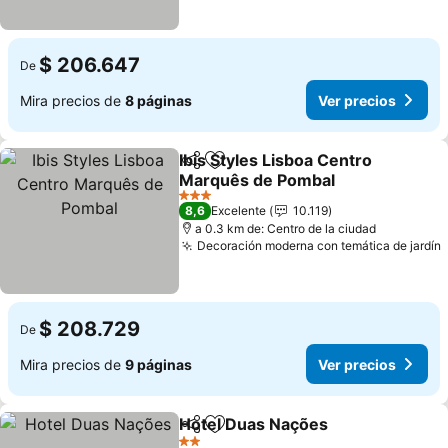
$ 206.647
De
Mira precios de
8 páginas
Ver precios
Ibis Styles Lisboa Centro
Compartir
Agregar a favoritos
Marquês de Pombal
Ver precios
3 Estrellas
8,6
Excelente
10.119
a 0.3 km de: Centro de la ciudad
Decoración moderna con temática de jardín
$ 208.729
De
Mira precios de
9 páginas
Ver precios
Hotel Duas Nações
Compartir
Agregar a favoritos
Ver pre