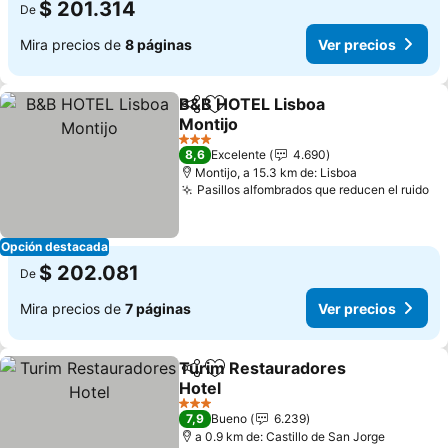
$ 201.314
De
Mira precios de
8 páginas
Ver precios
B&B HOTEL Lisboa
Compartir
Agregar a favoritos
Montijo
Ver precios
3 Estrellas
8,6
Excelente
4.690
Montijo, a 15.3 km de: Lisboa
Pasillos alfombrados que reducen el ruido
Ve
Opción destacada
$ 202.081
De
Mira precios de
7 páginas
Ver precios
Turim Restauradores
Compartir
Agregar a favoritos
Hotel
Ver precios
3 Estrellas
7,9
Bueno
6.239
a 0.9 km de: Castillo de San Jorge