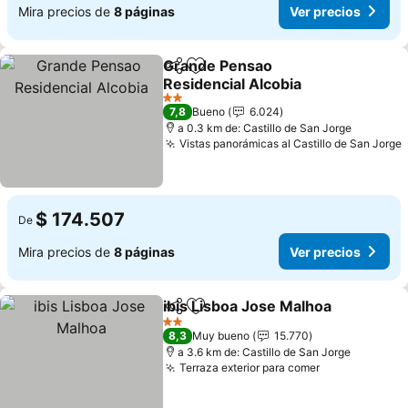
Mira precios de
8 páginas
Ver precios
Grande Pensao
Compartir
Agregar a favoritos
Residencial Alcobia
Ver precios
2 Estrellas
7,8
Bueno
6.024
a 0.3 km de: Castillo de San Jorge
Vistas panorámicas al Castillo de San Jorge
$ 174.507
De
Mira precios de
8 páginas
Ver precios
ibis Lisboa Jose Malhoa
Compartir
Agregar a favoritos
Ve
2 Estrellas
8,3
Muy bueno
15.770
a 3.6 km de: Castillo de San Jorge
Terraza exterior para comer
Ver precios