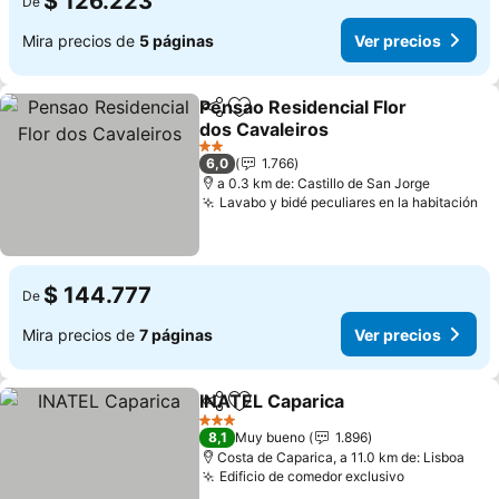
$ 126.223
De
Mira precios de
5 páginas
Ver precios
Pensao Residencial Flor
Compartir
Agregar a favoritos
dos Cavaleiros
Ver precios
2 Estrellas
6,0
1.766
a 0.3 km de: Castillo de San Jorge
Lavabo y bidé peculiares en la habitación
Ve
$ 144.777
De
Mira precios de
7 páginas
Ver precios
INATEL Caparica
Compartir
Agregar a favoritos
Ver preci
3 Estrellas
8,1
Muy bueno
1.896
Costa de Caparica, a 11.0 km de: Lisboa
Edificio de comedor exclusivo
Ver precio