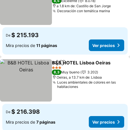
8,5
Excelente
8.078
a 1.8 km de: Castillo de San Jorge
Decoración con temática marina
Ver prec
$ 215.193
De
Mira precios de
11 páginas
Ver precios
B&B HOTEL Lisboa Oeiras
Compartir
Agregar a favoritos
3 Estrellas
8,3
Muy bueno
3.202
Oeiras, a 13.7 km de: Lisboa
Luces ambientales de colores en las
habitaciones
$ 216.398
De
Mira precios de
7 páginas
Ver precios