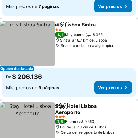
Mira precios de
7 páginas
Ver precios
ibis Lisboa Sintra
Compartir
Agregar a favoritos
Ver preci
2 Estrellas
8,1
Muy bueno
8.365
Sintra, a 18.7 km de: Lisboa
Snack bar/deli para algo rápido
Ver preci
Opción destacada
$ 206.136
De
Mira precios de
9 páginas
Ver precios
Stay Hotel Lisboa
Compartir
Agregar a favoritos
Aeroporto
Ver precios
3 Estrellas
7,5
Bueno
9.560
Loures, a 7.3 km de: Lisboa
Cerca del aeropuerto de Lisboa
Ver preci