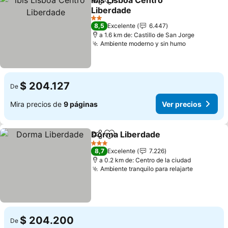
ibis Lisboa Centro
Compartir
Agregar a favoritos
Liberdade
Ver precios
2 Estrellas
8,5
Excelente
6.447
a 1.6 km de: Castillo de San Jorge
Ambiente moderno y sin humo
Ver precio
$ 204.127
De
Mira precios de
9 páginas
Ver precios
Dorma Liberdade
Compartir
Agregar a favoritos
Ver prec
3 Estrellas
8,7
Excelente
7.226
a 0.2 km de: Centro de la ciudad
Ambiente tranquilo para relajarte
Ver prec
$ 204.200
De