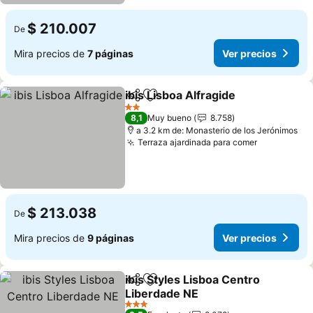
$ 210.007
De
Mira precios de
7 páginas
Ver precios
ibis Lisboa Alfragide
Compartir
Agregar a favoritos
Ver pr
2 Estrellas
8,1
Muy bueno
8.758
a 3.2 km de: Monasterio de los Jerónimos
Terraza ajardinada para comer
Ver precio
$ 213.038
De
Mira precios de
9 páginas
Ver precios
ibis Styles Lisboa Centro
Compartir
Agregar a favoritos
Liberdade NE
Ver precios
3 Estrellas