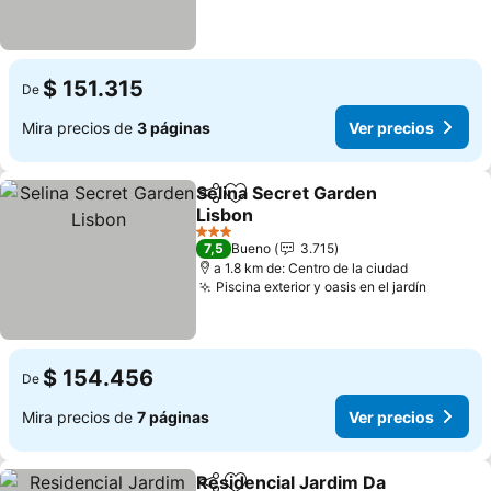
$ 151.315
De
Mira precios de
3 páginas
Ver precios
Selina Secret Garden
Compartir
Agregar a favoritos
Lisbon
Ver precios
3 Estrellas
7,5
Bueno
3.715
a 1.8 km de: Centro de la ciudad
Piscina exterior y oasis en el jardín
Ver pre
$ 154.456
De
Mira precios de
7 páginas
Ver precios
Residencial Jardim Da