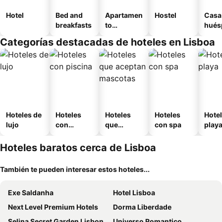
Hotel
Bed and
Apartamen
Hostel
Casa
breakfasts
to
hués
amueblad
Categorías destacadas de hoteles en Lisboa
o
Hoteles de
Hoteles
Hoteles
Hoteles
Hotel
lujo
con
que
con spa
play
piscina
aceptan
mascotas
Hoteles baratos cerca de Lisboa
También te pueden interesar estos hoteles...
Exe Saldanha
Hotel Lisboa
Next Level Premium Hotels
Dorma Liberdade
Selina Secret Garden Lisbon
Universo Romantico