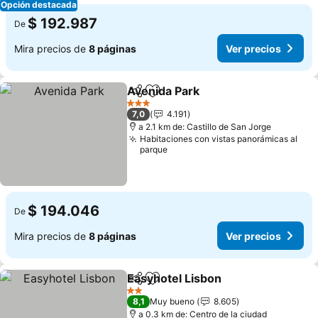
Opción destacada
$ 192.987
De
Mira precios de
8 páginas
Ver precios
Avenida Park
Compartir
Agregar a favoritos
Ver precios
3 Estrellas
7,0
4.191
a 2.1 km de: Castillo de San Jorge
Habitaciones con vistas panorámicas al
parque
$ 194.046
De
Mira precios de
8 páginas
Ver precios
Easyhotel Lisbon
Compartir
Agregar a favoritos
Ver preci
2 Estrellas
8,1
Muy bueno
8.605
a 0.3 km de: Centro de la ciudad