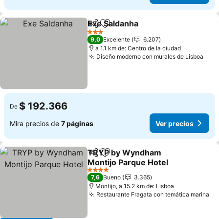
Exe Saldanha
Compartir
Agregar a favoritos
Ver precios
3 Estrellas
9,0
Excelente
6.207
a 1.1 km de: Centro de la ciudad
Diseño moderno con murales de Lisboa
Ver 
$ 192.366
De
Mira precios de
7 páginas
Ver precios
TRYP by Wyndham
Compartir
Agregar a favoritos
Montijo Parque Hotel
Ver precios
4 Estrellas
7,6
Bueno
3.365
Montijo, a 15.2 km de: Lisboa
Restaurante Fragata con temática marina
Ve