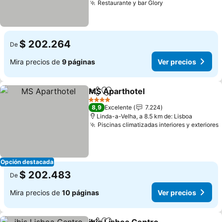
Restaurante y bar Glory
Ver precios
$ 202.264
De
Mira precios de
9 páginas
Ver precios
MS Aparthotel
Compartir
Agregar a favoritos
Ver precios
4 Estrellas
8,9
Excelente
7.224
Linda-a-Velha, a 8.5 km de: Lisboa
Piscinas climatizadas interiores y exteriores
Opción destacada
$ 202.483
De
Mira precios de
10 páginas
Ver precios