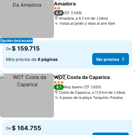
Compartir
Agregar a favoritos
Amadora
Ver precios
2 Estrellas
6,0
2.549
Amadora, a 8.2 km de: Lisboa
Vistas al jardín y relax al aire libre
Ver prec
Opción destacada
$ 159.715
De
Mira precios de
6 páginas
Ver precios
WOT Costa da Caparica
Compartir
Agregar a favoritos
Ve
3 Estrellas
8,1
Muy bueno
1.930
Costa de Caparica, a 11.6 km de: Lisboa
A pasos de la playa Tarquínio-Paraíso
Ver p
$ 164.755
De