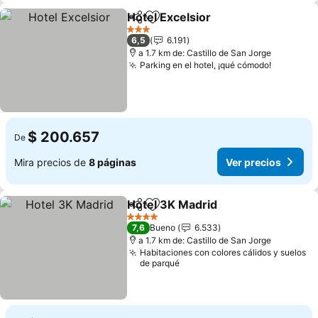
Hotel Excelsior
Compartir
Agregar a favoritos
Ver precios
3 Estrellas
6,5
6.191
a 1.7 km de: Castillo de San Jorge
Parking en el hotel, ¡qué cómodo!
Ver prec
$ 200.657
De
Mira precios de
8 páginas
Ver precios
Hotel 3K Madrid
Compartir
Agregar a favoritos
Ver precio
4 Estrellas
7,6
Bueno
6.533
a 1.7 km de: Castillo de San Jorge
Habitaciones con colores cálidos y suelos
de parqué