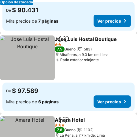
Opción destacada
$ 90.431
De
Mira precios de
7 páginas
Ver precios
Jose Luis Hostal Boutique
Compartir
Agregar a favoritos
2 Estrellas
7,5
Bueno
583
Miraflores, a 9.0 km de: Lima
Patio exterior relajante
Ver precios
$ 97.589
De
Mira precios de
6 páginas
Ver precios
Amara Hotel
Compartir
Agregar a favoritos
Ver precios
3 Estrellas
7,8
Bueno
1.102
La Perla, a 7.7 km de: Lima