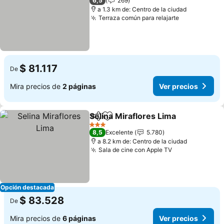
6,5
269
a 1.3 km de: Centro de la ciudad
Terraza común para relajarte
Ver precios
$ 81.117
De
Mira precios de
2 páginas
Ver precios
Selina Miraflores Lima
Compartir
Agregar a favoritos
Ver 
3 Estrellas
8,5
Excelente
5.780
a 8.2 km de: Centro de la ciudad
Sala de cine con Apple TV
Ver precios
Opción destacada
$ 83.528
De
Mira precios de
6 páginas
Ver precios