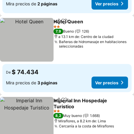
Mira precios de
2 páginas
Ver precios
Hotel Queen
Compartir
Agregar a favoritos
Ver precios
2 Estrellas
7,9
Bueno
126
a 13.1 km de: Centro de la ciudad
Bañeras de hidromasaje en habitaciones
seleccionadas
$ 74.434
De
Mira precios de
3 páginas
Ver precios
Imperial Inn Hospedaje
Compartir
Agregar a favoritos
Turistico
Ver precios
2 Estrellas
8,2
Muy bueno
1.668
Miraflores, a 8.2 km de: Lima
Cercanía a la costa de Miraflores
Ver prec