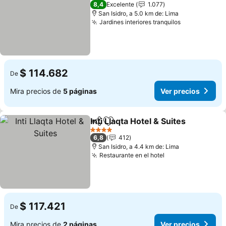
3 Estrellas
8,4
Excelente
1.077
San Isidro, a 5.0 km de: Lima
Jardines interiores tranquilos
Ver precios
$ 114.682
De
Mira precios de
5 páginas
Ver precios
Inti Llaqta Hotel & Suites
Compartir
Agregar a favoritos
Ve
4 Estrellas
6,8
412
San Isidro, a 4.4 km de: Lima
Restaurante en el hotel
Ver precios
$ 117.421
De
Mira precios de
2 páginas
Ver precios