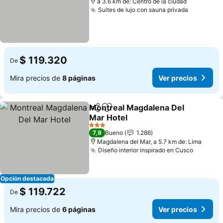
a 3.6 km de: Centro de la ciudad
Suites de lujo con sauna privada
Ver preci
$ 119.320
De
Mira precios de
8 páginas
Ver precios
Montreal Magdalena Del
Compartir
Agregar a favoritos
Mar Hotel
Ver precios
3 Estrellas
7,9
Bueno
1.286
Magdalena del Mar, a 5.7 km de: Lima
Diseño interior inspirado en Cusco
Ver pre
Opción destacada
$ 119.722
De
Mira precios de
6 páginas
Ver precios