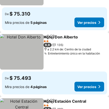
$ 75.310
De
Mira precios de
5 páginas
Ver precios
Hotel Don Alberto
Compartir
Agregar a favoritos
Ver prec
2 Estrellas
6,8
135
a 2.2 km de: Centro de la ciudad
Entretenimiento único en la habitación
Ver 
$ 75.493
De
Mira precios de
4 páginas
Ver precios
Hotel Estación Central
Compartir
Agregar a favoritos
Ver
2 Estrellas