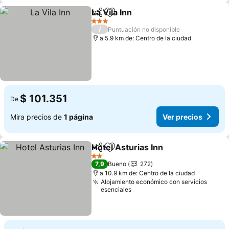
La Vila Inn
Compartir
Agregar a favoritos
Ver precios
3 Estrellas
/
Puntuación no disponible
a 5.9 km de: Centro de la ciudad
$ 101.351
De
Mira precios de
1 página
Ver precios
Hotel Asturias Inn
Compartir
Agregar a favoritos
Ver prec
2 Estrellas
7,9
Bueno
272
a 10.9 km de: Centro de la ciudad
Alojamiento económico con servicios
esenciales