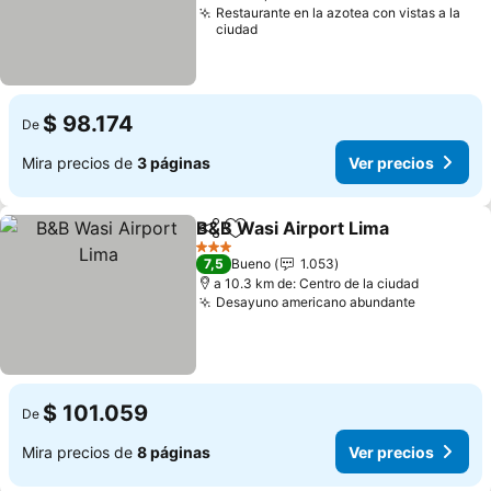
Restaurante en la azotea con vistas a la
ciudad
$ 98.174
De
Mira precios de
3 páginas
Ver precios
B&B Wasi Airport Lima
Compartir
Agregar a favoritos
Ver
3 Estrellas
7,5
Bueno
1.053
a 10.3 km de: Centro de la ciudad
Desayuno americano abundante
Ver prec
$ 101.059
De
Mira precios de
8 páginas
Ver precios