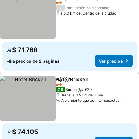
Compartir
Agregar a favoritos
Ver pr
2 Estrellas
/
Puntuación no disponible
a 5.0 km de: Centro de la ciudad
$ 71.768
De
Mira precios de
2 páginas
Ver precios
Hotel Brickell
Compartir
Agregar a favoritos
Ver precios
2 Estrellas
7,6
Bueno
629
Breña, a 0.9 km de: Lima
Alojamiento que admite mascotas
Ver prec
$ 74.105
De