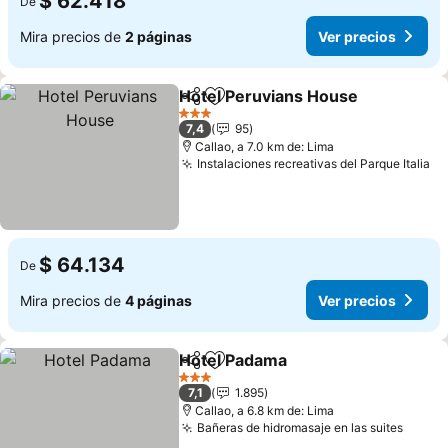
$ 62.418
De
Mira precios de
2 páginas
Ver precios
Hotel Peruvians House
Compartir
Agregar a favoritos
Ver
3 Estrellas
7,4
95
Callao, a 7.0 km de: Lima
Instalaciones recreativas del Parque Italia
Ve
$ 64.134
De
Mira precios de
4 páginas
Ver precios
Hotel Padama
Compartir
Agregar a favoritos
Ver precios
3 Estrellas
7,1
1.895
Callao, a 6.8 km de: Lima
Bañeras de hidromasaje en las suites
Ver p