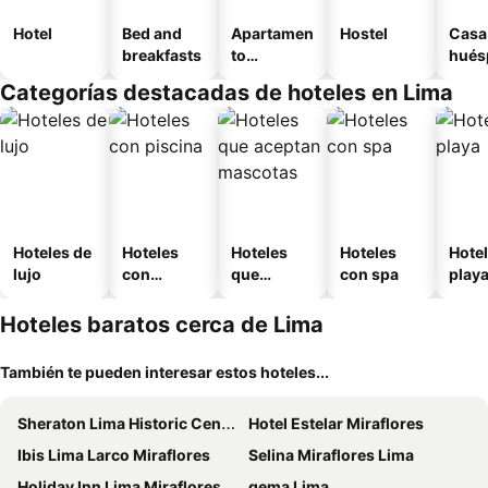
Hotel
Bed and
Apartamen
Hostel
Casa
breakfasts
to
hués
amueblad
Categorías destacadas de hoteles en Lima
o
Hoteles de
Hoteles
Hoteles
Hoteles
Hotel
lujo
con
que
con spa
play
piscina
aceptan
mascotas
Hoteles baratos cerca de Lima
También te pueden interesar estos hoteles...
Sheraton Lima Historic Center
Hotel Estelar Miraflores
Ibis Lima Larco Miraflores
Selina Miraflores Lima
Holiday Inn Lima Miraflores By Ihg
qema Lima