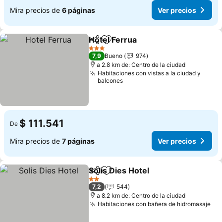
Mira precios de
6 páginas
Ver precios
Hotel Ferrua
Compartir
Agregar a favoritos
Ver precios
3 Estrellas
7,9
Bueno
974
a 2.8 km de: Centro de la ciudad
Habitaciones con vistas a la ciudad y
balcones
$ 111.541
De
Mira precios de
7 páginas
Ver precios
Solis Dies Hotel
Compartir
Agregar a favoritos
Ver precio
2 Estrellas
7,2
544
a 8.2 km de: Centro de la ciudad
Habitaciones con bañera de hidromasaje
Ver