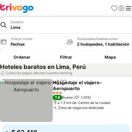
Favoritos
Iniciar 
Me
Destino
Lima
Check-in/out
Huéspedes/habitaciones
Fechas
2 huéspedes, 1 habitación
Ordenar
Filtrar
Mapa
Hoteles baratos en Lima, Perú
Cómo los pagos afectan nuestro ranking
Hospedaje el viajero-
Compartir
Agregar a favoritos
Aeropuerto
Ver precios
3 Estrellas
7,8
Bueno
1.205
a 7.3 km de: Centro de la ciudad
Zona de negocios dedicada
Ver precios