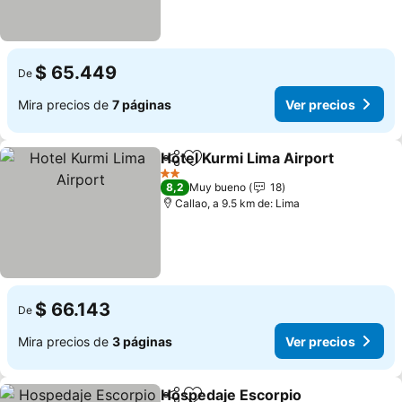
$ 65.449
De
Mira precios de
7 páginas
Ver precios
Hotel Kurmi Lima Airport
Compartir
Agregar a favoritos
V
2 Estrellas
8,2
Muy bueno
18
Callao, a 9.5 km de: Lima
$ 66.143
De
Mira precios de
3 páginas
Ver precios
Hospedaje Escorpio