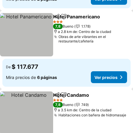
Hotel Panamericano
Compartir
Agregar a favoritos
Ver pr
3 Estrellas
7,8
Bueno
1.178
a 2.8 km de: Centro de la ciudad
Obras de arte vibrantes en el
restaurante/cafetería
$ 117.677
De
Mira precios de
6 páginas
Ver precios
Hotel Candamo
Compartir
Agregar a favoritos
Ver precio
3 Estrellas
7,8
Bueno
749
a 3.5 km de: Centro de la ciudad
Habitaciones con bañera de hidromasaje
Ver