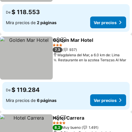
$ 118.553
De
Mira precios de
2 páginas
Ver precios
Golden Mar Hotel
Compartir
Agregar a favoritos
Ver prec
3 Estrellas
7,3
937
Magdalena del Mar, a 6.0 km de: Lima
Restaurante en la azotea Terrazas Al Mar
Ve
$ 119.284
De
Mira precios de
6 páginas
Ver precios
Hotel Carrera
Compartir
Agregar a favoritos
Ver precios
4 Estrellas
8,2
Muy bueno
1.491