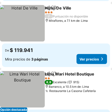
Hotel De Ville
Compartir
Agregar a favoritos
Ver precios
3 Estrellas
/
Puntuación no disponible
Miraflores, a 7.1 km de: Lima
$ 119.941
De
Mira precios de
3 páginas
Ver precios
Lima Wari Hotel Boutique
Compartir
Agregar a favoritos
2 Estrellas
8,8
Excelente
915
Barranco, a 10.5 km de: Lima
Restaurante La Casona Cafetería
Ver prec
Opción destacada