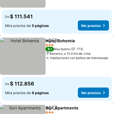
$ 111.541
De
Mira precios de
5 páginas
Ver precios
Hotel Bohemia
Compartir
Agregar a favoritos
Ver precios
3 Estrellas
8,1
Muy bueno
773
Barranco, a 10.6 km de: Lima
Habitaciones con bañera de hidromasaje
Ver
$ 112.856
De
Mira precios de
6 páginas
Ver precios
Sori Apartments
Compartir
Agregar a favoritos
Ver preci