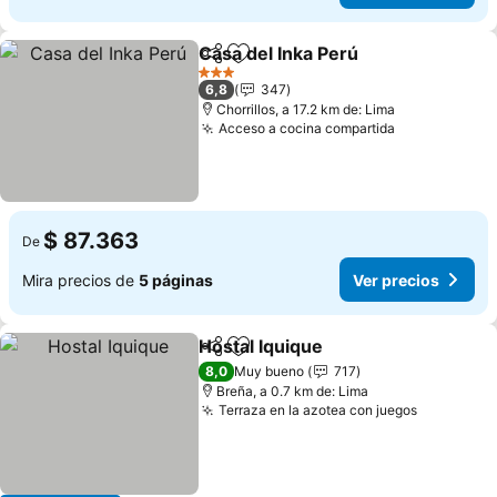
Casa del Inka Perú
Compartir
Agregar a favoritos
Ver pre
3 Estrellas
6,8
347
Chorrillos, a 17.2 km de: Lima
Acceso a cocina compartida
Ver precios
$ 87.363
De
Mira precios de
5 páginas
Ver precios
Hostal Iquique
Compartir
Agregar a favoritos
Ver precios
8,0
Muy bueno
717
Breña, a 0.7 km de: Lima
Terraza en la azotea con juegos
Ver preci