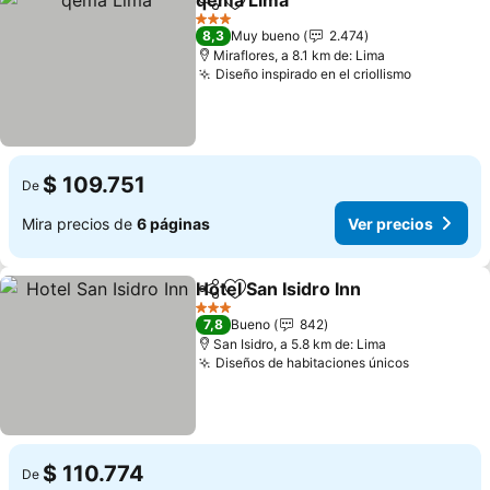
qema Lima
Compartir
Agregar a favoritos
Ver precios
3 Estrellas
8,3
Muy bueno
2.474
Miraflores, a 8.1 km de: Lima
Diseño inspirado en el criollismo
Ver preci
$ 109.751
De
Mira precios de
6 páginas
Ver precios
Hotel San Isidro Inn
Compartir
Agregar a favoritos
Ver pre
3 Estrellas
7,8
Bueno
842
San Isidro, a 5.8 km de: Lima
Diseños de habitaciones únicos
Ver preci
$ 110.774
De