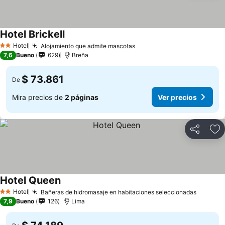
Hotel Brickell
Ver precios
Hotel
Alojamiento que admite mascotas
Ver precios
2 Estrellas
7,6
Bueno
629
Breña
$ 73.861
De
Mira precios de
2 páginas
Ver precios
Compartir
Ag
Hotel Queen
Ver precios
Hotel
Bañeras de hidromasaje en habitaciones seleccionadas
Ver pre
2 Estrellas
7,9
Bueno
126
Lima