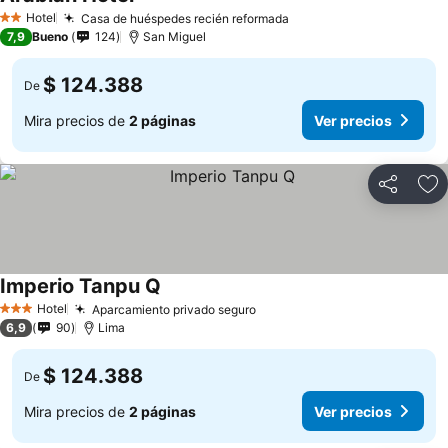
Ver precios
Hotel
Casa de huéspedes recién reformada
Ver precios
2 Estrellas
7,9
Bueno
124
San Miguel
$ 124.388
De
Mira precios de
2 páginas
Ver precios
Compartir
Ag
Imperio Tanpu Q
Ver precios
Hotel
Aparcamiento privado seguro
Ver precios
3 Estrellas
6,9
90
Lima
$ 124.388
De
Mira precios de
2 páginas
Ver precios