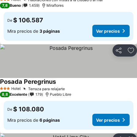
Ver precios
3 Estrellas
7,8
Bueno
1.459
Miraflores
$ 106.587
De
Mira precios de
3 páginas
Ver precios
Compartir
Ag
Posada Peregrinus
Ver precios
Hotel
Terraza para relajarte
Ver precios
3 Estrellas
8,8
Excelente
179
Pueblo Libre
$ 108.080
De
Mira precios de
6 páginas
Ver precios