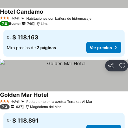
Hotel Candamo
Ver precios
Hotel
Habitaciones con bañera de hidromasaje
Ver precios
3 Estrellas
7,8
Bueno
749
Lima
$ 118.163
De
Mira precios de
2 páginas
Ver precios
Compartir
Ag
Golden Mar Hotel
Ver precios
Hotel
Restaurante en la azotea Terrazas Al Mar
Ver precios
3 Estrellas
7,3
937
Magdalena del Mar
$ 118.891
De