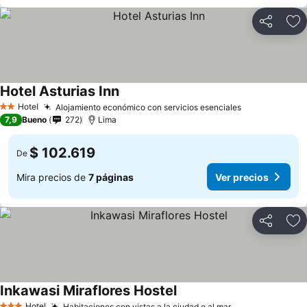
Compartir
Ag
Hotel Asturias Inn
Ver precios
Hotel
Alojamiento económico con servicios esenciales
Ver precios
2 Estrellas
7,9
Bueno
272
Lima
$ 102.619
De
Mira precios de
7 páginas
Ver precios
Compartir
Ag
Inkawasi Miraflores Hostel
Ver precios
Hotel
Habitaciones con vistas a la ciudad o al mar