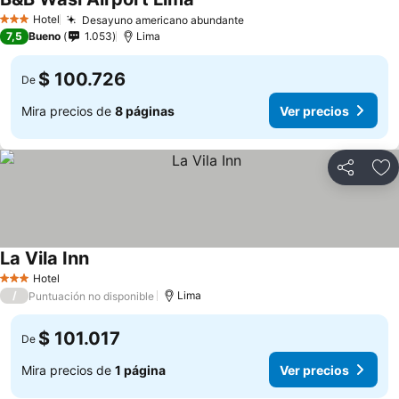
Ver precios
Hotel
Desayuno americano abundante
Ver precios
3 Estrellas
7,5
Bueno
1.053
Lima
$ 100.726
De
Mira precios de
8 páginas
Ver precios
Compartir
Ag
La Vila Inn
Ver precios
Hotel
3 Estrellas
/
Lima
Puntuación no disponible
$ 101.017
De
Mira precios de
1 página
Ver precios