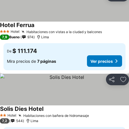
Hotel Ferrua
Ver precios
Hotel
Habitaciones con vistas a la ciudad y balcones
Ver precios
3 Estrellas
7,9
Bueno
974
Lima
$ 111.174
De
Mira precios de
7 páginas
Ver precios
Compartir
Ag
Solis Dies Hotel
Ver precios
Hotel
Habitaciones con bañera de hidromasaje
Ver precios
2 Estrellas
7,2
544
Lima