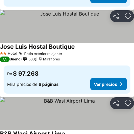
Compartir
Ag
Jose Luis Hostal Boutique
Ver precios
Hotel
Patio exterior relajante
Ver precios
2 Estrellas
7,5
Bueno
583
Miraflores
$ 97.268
De
Mira precios de
6 páginas
Ver precios
Compartir
Ag
B&B Wasi Airport Lima