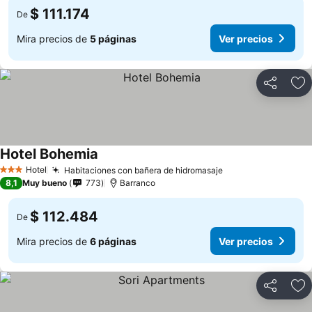
$ 111.174
De
Mira precios de
5 páginas
Ver precios
Compartir
Ag
Hotel Bohemia
Ver precios
Hotel
Habitaciones con bañera de hidromasaje
Ver precios
3 Estrellas
8,1
Muy bueno
773
Barranco
$ 112.484
De
Mira precios de
6 páginas
Ver precios
Compartir
Ag