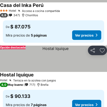
Casa del Inka Perú
Ver precios
Hotel
Acceso a cocina compartida
Ver precios
3 Estrellas
6,8
347
Chorrillos
$ 87.075
De
Mira precios de
5 páginas
Ver precios
Opción destacada
Compartir
Ag
Hostal Iquique
Ver precios
Hotel
Terraza en la azotea con juegos
Ver precios
8,0
Muy bueno
717
Breña
$ 90.133
De
Mira precios de
7 páginas
Ver precios