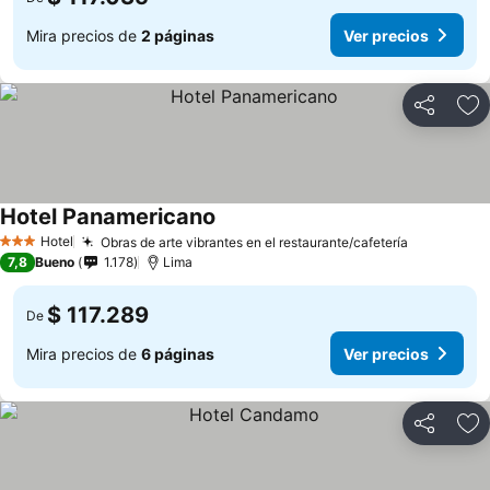
Mira precios de
2 páginas
Ver precios
Compartir
Ag
Hotel Panamericano
Ver precios
Hotel
Obras de arte vibrantes en el restaurante/cafetería
Ver preci
3 Estrellas
7,8
Bueno
1.178
Lima
$ 117.289
De
Mira precios de
6 páginas
Ver precios
Compartir
Ag