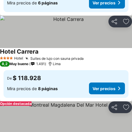
Mira precios de
6 páginas
Ver precios
Compartir
Ag
Hotel Carrera
Ver precios
Hotel
Suites de lujo con sauna privada
Ver precios
4 Estrellas
8,2
Muy bueno
1.491
Lima
$ 118.928
De
Mira precios de
8 páginas
Ver precios
Opción destacada
Compartir
Ag