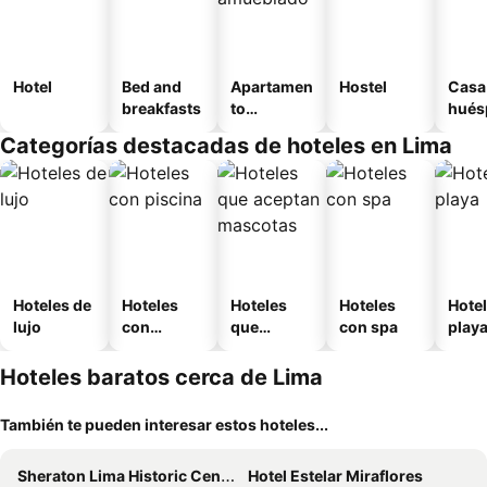
Hotel
Bed and
Apartamen
Hostel
Casa
breakfasts
to
hués
amueblad
Categorías destacadas de hoteles en Lima
o
Hoteles de
Hoteles
Hoteles
Hoteles
Hotel
lujo
con
que
con spa
play
piscina
aceptan
mascotas
Hoteles baratos cerca de Lima
También te pueden interesar estos hoteles...
Sheraton Lima Historic Center
Hotel Estelar Miraflores