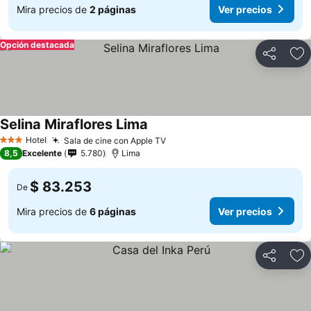
Mira precios de
2 páginas
Ver precios
Opción destacada
Compartir
Ag
Selina Miraflores Lima
Ver precios
Hotel
Sala de cine con Apple TV
Ver precios
3 Estrellas
8,5
Excelente
5.780
Lima
$ 83.253
De
Mira precios de
6 páginas
Ver precios
Compartir
Ag