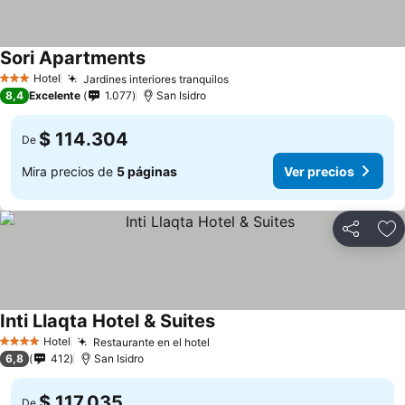
Sori Apartments
Ver precios
Hotel
Jardines interiores tranquilos
Ver precios
3 Estrellas
8,4
Excelente
1.077
San Isidro
$ 114.304
De
Mira precios de
5 páginas
Ver precios
Compartir
Ag
Inti Llaqta Hotel & Suites
Ver precios
Hotel
Restaurante en el hotel
Ver precios
4 Estrellas
6,8
412
San Isidro
$ 117.035
De