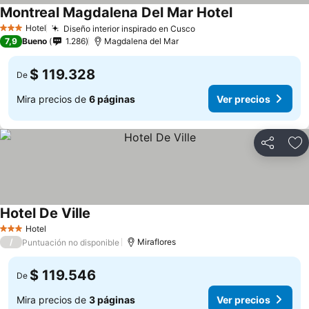
Montreal Magdalena Del Mar Hotel
Ver precios
Hotel
Diseño interior inspirado en Cusco
Ver precios
3 Estrellas
7,9
Bueno
1.286
Magdalena del Mar
$ 119.328
De
Mira precios de
6 páginas
Ver precios
Compartir
Ag
Hotel De Ville
Ver precios
Hotel
3 Estrellas
/
Miraflores
Puntuación no disponible
$ 119.546
De
Mira precios de
3 páginas
Ver precios