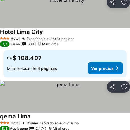
Compartir
Ag
Hotel Lima City
Ver precios
Hotel
Experiencia culinaria peruana
Ver precios
3 Estrellas
7,7
Bueno
390
Miraflores
$ 108.407
De
Mira precios de
4 páginas
Ver precios
Compartir
Ag
qema Lima
Ver precios
Hotel
Diseño inspirado en el criollismo
Ver precios
3 Estrellas
8,3
Muy bueno
2.474
Miraflores