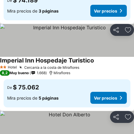
$ 74.189
De
Mira precios de
3 páginas
Ver precios
Compartir
Ag
Imperial Inn Hospedaje Turistico
Ver precios
Hotel
Cercanía a la costa de Miraflores
Ver precios
2 Estrellas
8,2
Muy bueno
1.668
Miraflores
$ 75.062
De
Mira precios de
5 páginas
Ver precios
Compartir
Ag