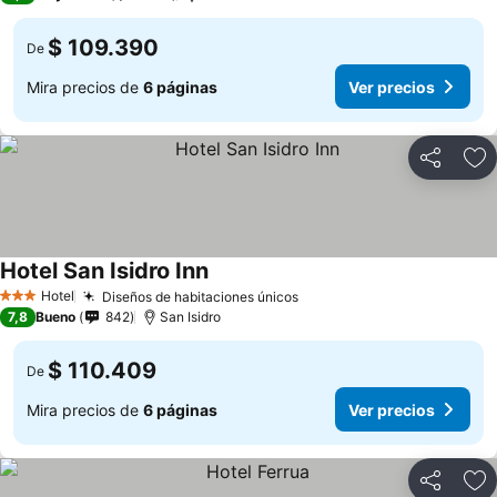
$ 109.390
De
Mira precios de
6 páginas
Ver precios
Compartir
Ag
Hotel San Isidro Inn
Ver precios
Hotel
Diseños de habitaciones únicos
Ver precios
3 Estrellas
7,8
Bueno
842
San Isidro
$ 110.409
De
Mira precios de
6 páginas
Ver precios
Compartir
Ag