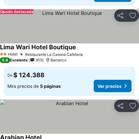
Opción destacada
Compartir
Ag
Lima Wari Hotel Boutique
Ver precios
Hotel
Restaurante La Casona Cafetería
Ver precios
2 Estrellas
8,8
Excelente
915
Barranco
$ 124.388
De
Mira precios de
5 páginas
Ver precios
Compartir
Ag
Arabian Hotel