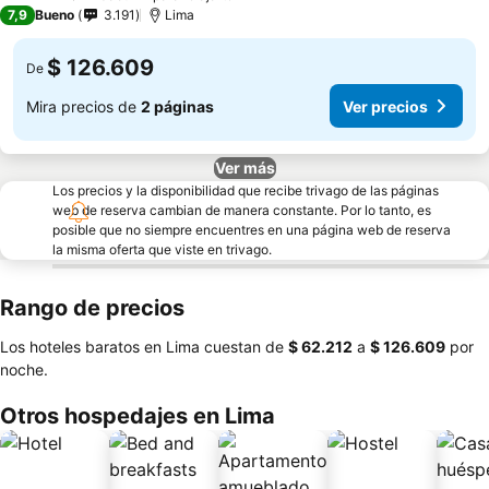
3 Estrellas
7,9
Bueno
3.191
Lima
$ 126.609
De
Mira precios de
2 páginas
Ver precios
Ver más
Los precios y la disponibilidad que recibe trivago de las páginas
web de reserva cambian de manera constante. Por lo tanto, es
posible que no siempre encuentres en una página web de reserva
la misma oferta que viste en trivago.
Rango de precios
Los hoteles baratos en Lima cuestan de
‎$ 62.212
a
‎$ 126.609
por
noche.
Otros hospedajes en Lima