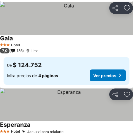
Compartir
Ag
Gala
Ver precios
Hotel
3 Estrellas
7,0
186
Lima
$ 124.752
De
Mira precios de
4 páginas
Ver precios
Compartir
Ag
Esperanza
Ver precios
Hotel
Jacuzzi para relajarte
Ver precios