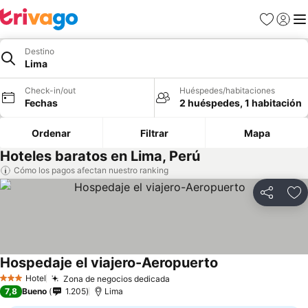
Favoritos
Iniciar 
Me
Destino
Lima
Check-in/out
Huéspedes/habitaciones
Fechas
2 huéspedes, 1 habitación
Ordenar
Filtrar
Mapa
Hoteles baratos en Lima, Perú
Cómo los pagos afectan nuestro ranking
Compartir
Ag
Hospedaje el viajero-Aeropuerto
Ver precios
Hotel
Zona de negocios dedicada
Ver precios
3 Estrellas
7,8
Bueno
1.205
Lima