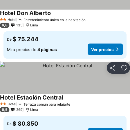
Hotel Don Alberto
Ver precios
Hotel
Entretenimiento único en la habitación
Ver precios
2 Estrellas
6,8
135
Lima
$ 75.244
De
Mira precios de
4 páginas
Ver precios
Compartir
Ag
Hotel Estación Central
Ver precios
Hotel
Terraza común para relajarte
Ver precios
2 Estrellas
6,5
269
Lima
$ 80.850
De