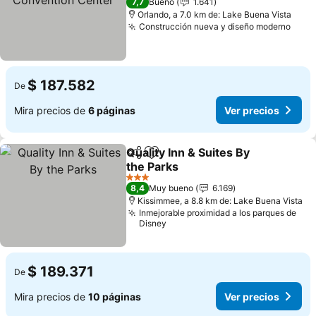
7,7
Bueno
1.641
Orlando, a 7.0 km de: Lake Buena Vista
Construcción nueva y diseño moderno
Ver 
$ 187.582
De
Mira precios de
6 páginas
Ver precios
Quality Inn & Suites By
Compartir
Agregar a favoritos
the Parks
Ver precios
3 Estrellas
8,4
Muy bueno
6.169
Kissimmee, a 8.8 km de: Lake Buena Vista
Inmejorable proximidad a los parques de
Disney
$ 189.371
De
Mira precios de
10 páginas
Ver precios