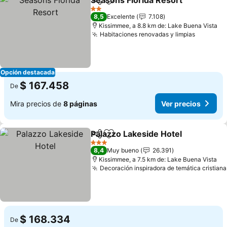
Seasons Florida Resort
Compartir
Agregar a favoritos
Ver
2 Estrellas
8,5
Excelente
7.108
Kissimmee, a 8.8 km de: Lake Buena Vista
Habitaciones renovadas y limpias
Ver prec
Opción destacada
$ 167.458
De
Mira precios de
8 páginas
Ver precios
Palazzo Lakeside Hotel
Compartir
Agregar a favoritos
Ver
3 Estrellas
8,4
Muy bueno
26.391
Kissimmee, a 7.5 km de: Lake Buena Vista
Decoración inspiradora de temática cristiana
$ 168.334
De