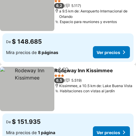
Ver precios
2 Estrellas
6,2
5.117
a 9.5 km de: Aeropuerto Internacional de
Orlando
Espacio para reuniones y eventos
Ver prec
$ 148.685
De
Mira precios de
8 páginas
Ver precios
Rodeway Inn Kissimmee
Compartir
Agregar a favoritos
V
3 Estrellas
6,5
5.519
Kissimmee, a 10.5 km de: Lake Buena Vista
Habitaciones con vistas al jardín
Ver preci
$ 151.935
De
Mira precios de
1 página
Ver precios