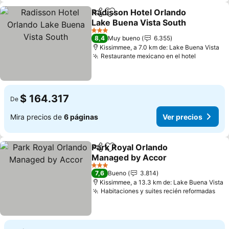
Radisson Hotel Orlando
Compartir
Agregar a favoritos
Lake Buena Vista South
Ver precios
3 Estrellas
8,4
Muy bueno
6.355
Kissimmee, a 7.0 km de: Lake Buena Vista
Restaurante mexicano en el hotel
Ver prec
$ 164.317
De
Mira precios de
6 páginas
Ver precios
Park Royal Orlando
Compartir
Agregar a favoritos
Managed by Accor
Ver precios
3 Estrellas
7,6
Bueno
3.814
Kissimmee, a 13.3 km de: Lake Buena Vista
Habitaciones y suites recién reformadas
Ver