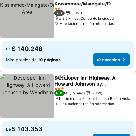
Compartir
Agregar a favoritos
Kissimmee/Maingate/Orl
ando Area
Ver precios
2 Estrellas
7,3
3.951
a 5.9 km de: Centro de la ciudad
Habitaciones recién reformadas
Ver preci
$ 140.248
De
Mira precios de
10 páginas
Ver precios
Developer Inn Highway, A
Compartir
Agregar a favoritos
Howard Johnson by
Wyndham
Ver precios
3 Estrellas
8,0
Muy bueno
5.369
Kissimmee, a 6.9 km de: Lake Buena Vista
Habitaciones recién reformadas
Ver preci
$ 143.353
De