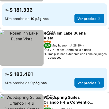
$ 181.336
De
Mira precios de
10 páginas
Ver precios
Rosen Inn Lake Buena
Compartir
Agregar a favoritos
Vista
Ver precios
3 Estrellas
8,0
Muy bueno
28.894
a 2.7 km de: Centro de la ciudad
Dos piscinas exteriores con zona de juegos
acuáticos
$ 183.491
De
Mira precios de
9 páginas
Ver precios
Woodspring Suites
Compartir
Agregar a favoritos
Orlando I-4 & Convention
Center
Ver precios
2 Estrellas