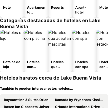
Hotel
Apartamen
Resorts
Apart-
Mote
to
hotel
amueblad
Categorías destacadas de hoteles en Lake
o
Buena Vista
Hoteles de
Hoteles
Hoteles
Hoteles
Hote
lujo
con
que
con spa
con
piscina
aceptan
esta
mascotas
mien
Hoteles baratos cerca de Lake Buena Vista
También te pueden interesar estos hoteles...
Baymont Inn & Suites Orlando Universal Blvd
Ramada by Wyndham Kissimmee Gateway
Rosen Inn Closest to Universal
Orlando International Drive North Hotel