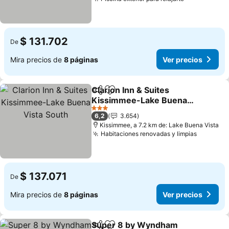
Ver precios
$ 131.702
De
Mira precios de
8 páginas
Ver precios
Clarion Inn & Suites
Compartir
Agregar a favoritos
Kissimmee-Lake Buena
Vista South
Ver precios
3 Estrellas
6,2
3.654
Kissimmee, a 7.2 km de: Lake Buena Vista
Habitaciones renovadas y limpias
Ver prec
$ 137.071
De
Mira precios de
8 páginas
Ver precios
Super 8 by Wyndham