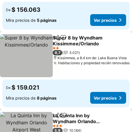
$ 156.063
De
Mira precios de
5 páginas
Ver precios
Super 8 by Wyndham
Compartir
Agregar a favoritos
Kissimmee/Orlando
Ver precios
2 Estrellas
6,7
3.021
Kissimmee, a 8.4 km de: Lake Buena Vista
Habitaciones y propiedad recién renovadas
V
$ 159.021
De
Mira precios de
8 páginas
Ver precios
La Quinta Inn by
Compartir
Agregar a favoritos
Wyndham Orlando
Airport West
Ver precios
3 Estrellas
5,9
10.184