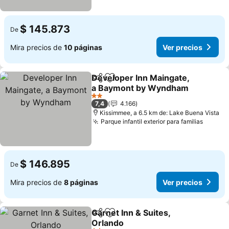
$ 145.873
De
Mira precios de
10 páginas
Ver precios
Developer Inn Maingate,
Compartir
Agregar a favoritos
a Baymont by Wyndham
Ver precios
2 Estrellas
7,4
4.166
Kissimmee, a 6.5 km de: Lake Buena Vista
Parque infantil exterior para familias
Ver pr
$ 146.895
De
Mira precios de
8 páginas
Ver precios
Garnet Inn & Suites,
Compartir
Agregar a favoritos
Orlando