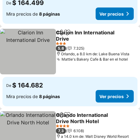
$ 164.499
De
Mira precios de
8 páginas
Ver precios
Clarion Inn International
Compartir
Agregar a favoritos
Drive
Ver precios
3 Estrellas
5,6
7.325
Orlando, a 8.0 km de: Lake Buena Vista
Mattie's Bakery Cafe & Bar en el hotel
Ver p
$ 164.682
De
Mira precios de
8 páginas
Ver precios
Orlando International
Compartir
Agregar a favoritos
Drive North Hotel
Ver precios
4 Estrellas
7,3
6.108
a 14.0 km de: Walt Disney World Resort