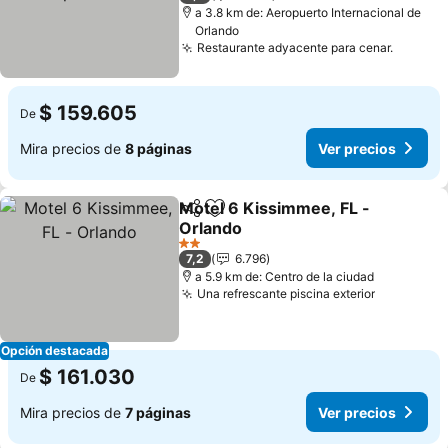
a 3.8 km de: Aeropuerto Internacional de
Orlando
Restaurante adyacente para cenar.
Ver pre
$ 159.605
De
Mira precios de
8 páginas
Ver precios
Motel 6 Kissimmee, FL -
Compartir
Agregar a favoritos
Orlando
Ver precios
2 Estrellas
7,2
6.796
a 5.9 km de: Centro de la ciudad
Una refrescante piscina exterior
Ver preci
Opción destacada
$ 161.030
De
Mira precios de
7 páginas
Ver precios