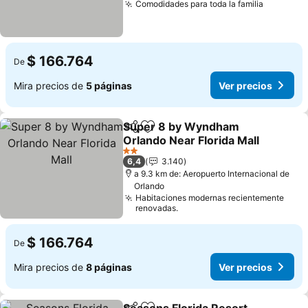
Comodidades para toda la familia
Ver prec
$ 166.764
De
Mira precios de
5 páginas
Ver precios
Super 8 by Wyndham
Compartir
Agregar a favoritos
Orlando Near Florida Mall
Ver precios
2 Estrellas
6,4
3.140
a 9.3 km de: Aeropuerto Internacional de
Orlando
Habitaciones modernas recientemente
renovadas.
$ 166.764
De
Mira precios de
8 páginas
Ver precios