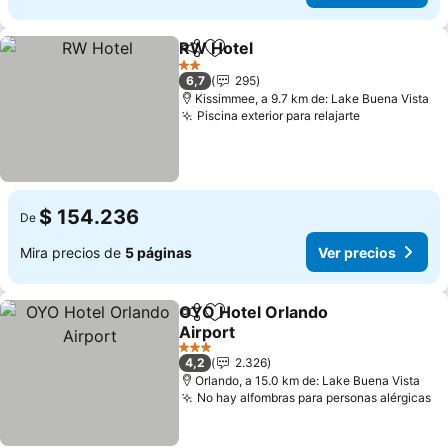
RW Hotel
Compartir
Agregar a favoritos
Ver precios
2 Estrellas
6,7
295
Kissimmee, a 9.7 km de: Lake Buena Vista
Piscina exterior para relajarte
Ver precios
$ 154.236
De
Mira precios de
5 páginas
Ver precios
OYO Hotel Orlando
Compartir
Agregar a favoritos
Airport
Ver precios
3 Estrellas
4,2
2.326
Orlando, a 15.0 km de: Lake Buena Vista
No hay alfombras para personas alérgicas
Ve