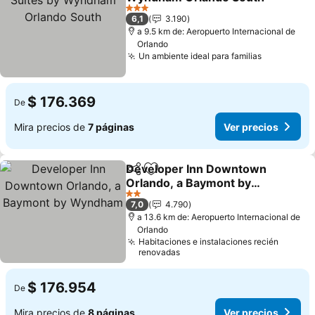
Ver precios
3 Estrellas
6,1
3.190
a 9.5 km de: Aeropuerto Internacional de
Orlando
Un ambiente ideal para familias
Ver preci
$ 176.369
De
Mira precios de
7 páginas
Ver precios
Developer Inn Downtown
Compartir
Agregar a favoritos
Orlando, a Baymont by
Wyndham
Ver precios
2 Estrellas
7,0
4.790
a 13.6 km de: Aeropuerto Internacional de
Orlando
Habitaciones e instalaciones recién
renovadas
$ 176.954
De
Mira precios de
8 páginas
Ver precios