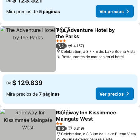
$ 123.521
De
Mira precios de
5 páginas
Ver precios
The Adventure Hotel by
Compartir
Agregar a favoritos
the Parks
Ver precios
3 Estrellas
7,2
4.157
Celebration, a 8.7 km de: Lake Buena Vista
Restaurantes de marisco en el hotel
Ver pr
$ 129.839
De
Mira precios de
7 páginas
Ver precios
Rodeway Inn Kissimmee
Compartir
Agregar a favoritos
Maingate West
Ver precios
2 Estrellas
6,5
6.819
Celebration, a 8.3 km de: Lake Buena Vista
Piscina exterior para relajarte