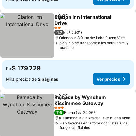
Clarion Inn International
Compartir
Agregar a favoritos
Drive
Ver precios
2 Estrellas
4,7
3.961
Orlando, a 8.0 km de: Lake Buena Vista
Servicio de transporte a los parques muy
práctico
$ 179.729
De
Mira precios de
2 páginas
Ver precios
Ramada by Wyndham
Compartir
Agregar a favoritos
Kissimmee Gateway
Ver precios
3 Estrellas
7,6
Bueno
24.062
Kissimmee, a 8.6 km de: Lake Buena Vista
Habitaciones en la torre con vistas a los
fuegos artificiales