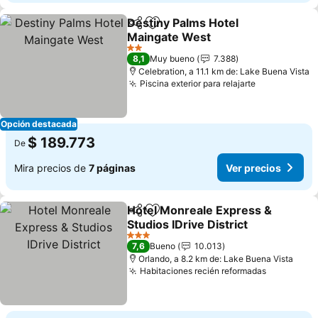
Destiny Palms Hotel
Compartir
Agregar a favoritos
Maingate West
Ver precios
2 Estrellas
8,1
Muy bueno
7.388
Celebration, a 11.1 km de: Lake Buena Vista
Piscina exterior para relajarte
Ver precios
Opción destacada
$ 189.773
De
Mira precios de
7 páginas
Ver precios
Hotel Monreale Express &
Compartir
Agregar a favoritos
Studios IDrive District
Ver precios
3 Estrellas
7,6
Bueno
10.013
Orlando, a 8.2 km de: Lake Buena Vista
Habitaciones recién reformadas
Ver preci