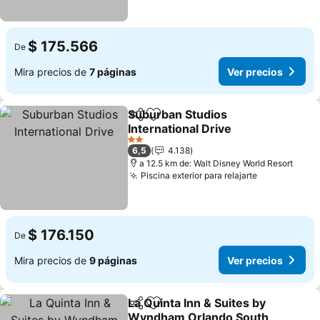
$ 175.566
De
Mira precios de
7 páginas
Ver precios
Suburban Studios
Compartir
Agregar a favoritos
International Drive
Ver precios
2 Estrellas
6,5
4.138
a 12.5 km de: Walt Disney World Resort
Piscina exterior para relajarte
Ver precios
$ 176.150
De
Mira precios de
9 páginas
Ver precios
La Quinta Inn & Suites by
Compartir
Agregar a favoritos
Wyndham Orlando South