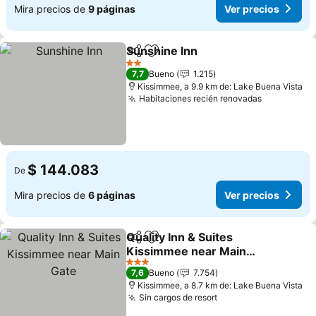
Mira precios de
9 páginas
Ver precios
Sunshine Inn
Compartir
Agregar a favoritos
Ver precios
2 Estrellas
7,7
Bueno
1.215
Kissimmee, a 9.9 km de: Lake Buena Vista
Habitaciones recién renovadas
Ver preci
$ 144.083
De
Mira precios de
6 páginas
Ver precios
Quality Inn & Suites
Compartir
Agregar a favoritos
Kissimmee near Main
Gate
Ver precios
3 Estrellas
7,6
Bueno
7.754
Kissimmee, a 8.7 km de: Lake Buena Vista
Sin cargos de resort
Ver precios