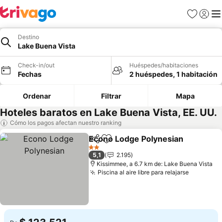
Favoritos
Iniciar 
Me
Destino
Lake Buena Vista
Check-in/out
Huéspedes/habitaciones
Fechas
2 huéspedes, 1 habitación
Ordenar
Filtrar
Mapa
Hoteles baratos en Lake Buena Vista, EE. UU.
Cómo los pagos afectan nuestro ranking
Econo Lodge Polynesian
Compartir
Agregar a favoritos
V
2 Estrellas
5,1
2.195
Kissimmee, a 6.7 km de: Lake Buena Vista
Piscina al aire libre para relajarse
Ver prec