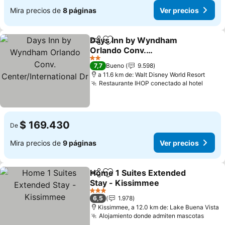
Mira precios de
8 páginas
Ver precios
Days Inn by Wyndham
Compartir
Agregar a favoritos
Orlando Conv.
Center/International Dr
Ver precios
2 Estrellas
7,7
Bueno
9.598
a 11.6 km de: Walt Disney World Resort
Restaurante IHOP conectado al hotel
Ver p
$ 169.430
De
Mira precios de
9 páginas
Ver precios
Home 1 Suites Extended
Compartir
Agregar a favoritos
Stay - Kissimmee
Ver precios
3 Estrellas
6,5
1.978
Kissimmee, a 12.0 km de: Lake Buena Vista
Alojamiento donde admiten mascotas
Ver p