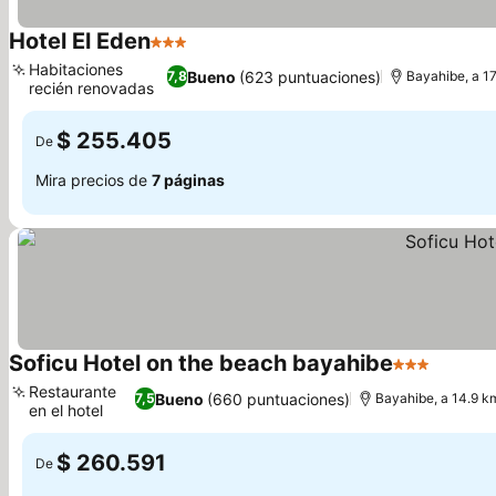
Hotel El Eden
3 Estrellas
Habitaciones
Bueno
(623 puntuaciones)
7,8
Bayahibe, a 1
recién renovadas
$ 255.405
De
Mira precios de
7 páginas
Soficu Hotel on the beach bayahibe
3 Estrellas
Restaurante
Bueno
(660 puntuaciones)
7,5
Bayahibe, a 14.9 k
en el hotel
$ 260.591
De