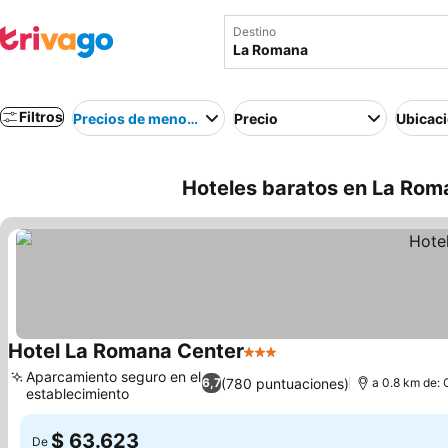
Destino
Filtros
Precios de menor a mayor
Precio
Ubicac
Hoteles baratos en La Rom
Hotel La Romana Center
3 Estrellas
Aparcamiento seguro en el
(780 puntuaciones)
6,7
a 0.8 km de: 
establecimiento
$ 63.623
De