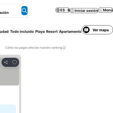
ES · $
Menú
Iniciar sesión
ación
Ver mapa
iudad
Todo incluido
Playa
Resort
Apartamento amueblado
Pens
Cómo los pagos afectan nuestro ranking
Agregar a favoritos
Compartir