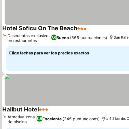
Hotel Soficu On The Beach
3 Estrellas
Descuentos exclusivos
Bueno
(565 puntuaciones)
7,6
San Rafa
en restaurantes
Elige fechas para ver los precios exactos
Halibut Hotel
3 Estrellas
Atractiva zona
Excelente
(345 puntuaciones)
8,5
a 4.2 km de: 
de piscina