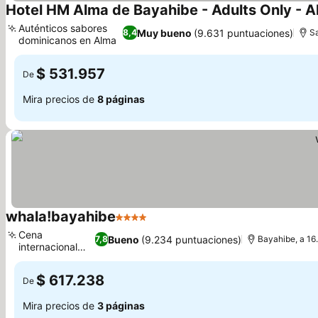
Hotel HM Alma de Bayahibe - Adults Only - Al
Auténticos sabores
Muy bueno
(9.631 puntuaciones)
8,4
S
dominicanos en Alma
$ 531.957
De
Mira precios de
8 páginas
whala!bayahibe
4 Estrellas
Cena
Bueno
(9.234 puntuaciones)
7,8
Bayahibe, a 16
internacional
variada
$ 617.238
De
Mira precios de
3 páginas