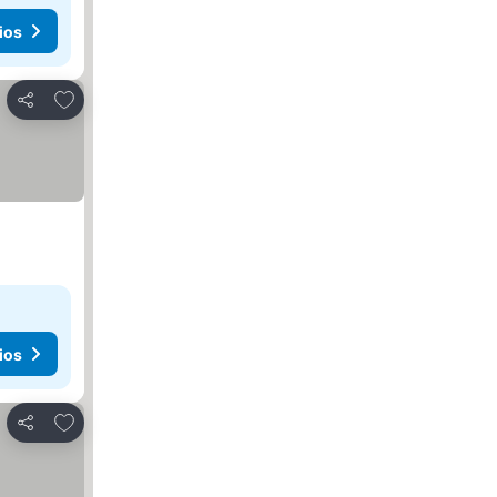
ios
Agregar a favoritos
Compartir
ios
Agregar a favoritos
Compartir