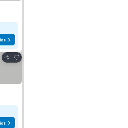
ios
Agregar a favoritos
Compartir
ios