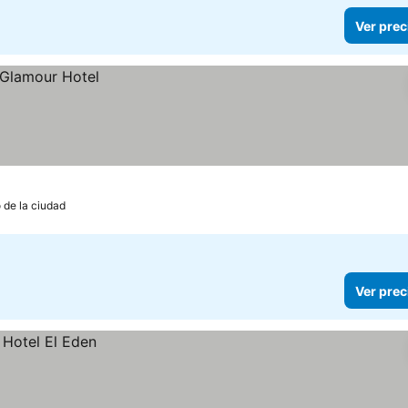
Ver prec
 de la ciudad
Ver prec