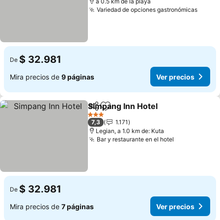
a 0.5 km de la playa
Variedad de opciones gastronómicas
$ 32.981
De
Mira precios de
9 páginas
Ver precios
Simpang Inn Hotel
Compartir
Agregar a favoritos
3 Estrellas
7,3
1.171
Legian, a 1.0 km de: Kuta
Bar y restaurante en el hotel
$ 32.981
De
Mira precios de
7 páginas
Ver precios