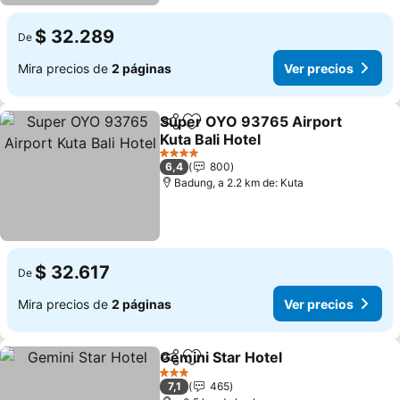
$ 32.289
De
Mira precios de
2 páginas
Ver precios
Super OYO 93765 Airport
Compartir
Agregar a favoritos
Kuta Bali Hotel
4 Estrellas
6,4
800
Badung, a 2.2 km de: Kuta
$ 32.617
De
Mira precios de
2 páginas
Ver precios
Gemini Star Hotel
Compartir
Agregar a favoritos
3 Estrellas
7,1
465