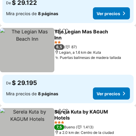
$ 29.122
De
Mira precios de
8 páginas
Ver precios
The Legian Mas Beach
Compartir
Agregar a favoritos
Inn
2 Estrellas
6,5
87
Legian, a 1.6 km de: Kuta
Puertas balinesas de madera tallada
$ 29.195
De
Mira precios de
8 páginas
Ver precios
Serela Kuta by KAGUM
Compartir
Agregar a favoritos
Hotels
3 Estrellas
7,5
Bueno
1.413
a 2.0 km de: Centro de la ciudad