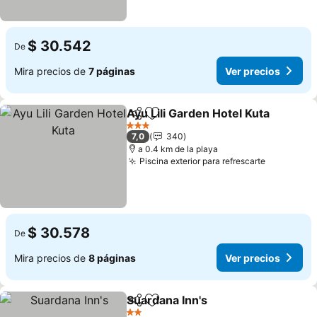
$ 30.542
De
Mira precios de
7 páginas
Ver precios
Ayu Lili Garden Hotel Kuta
Compartir
Agregar a favoritos
3 Estrellas
7,0
340
a 0.4 km de la playa
Piscina exterior para refrescarte
$ 30.578
De
Mira precios de
8 páginas
Ver precios
Suardana Inn's
Compartir
Agregar a favoritos