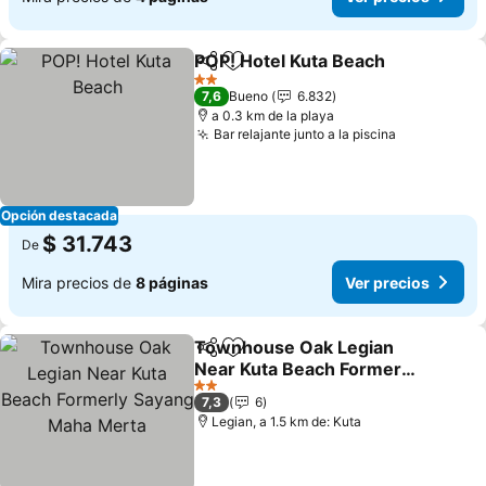
POP! Hotel Kuta Beach
Compartir
Agregar a favoritos
2 Estrellas
7,6
Bueno
6.832
a 0.3 km de la playa
Bar relajante junto a la piscina
Opción destacada
$ 31.743
De
Mira precios de
8 páginas
Ver precios
Townhouse Oak Legian
Compartir
Agregar a favoritos
Near Kuta Beach Formerly
Sayang Maha Merta
2 Estrellas
7,3
6
Legian, a 1.5 km de: Kuta