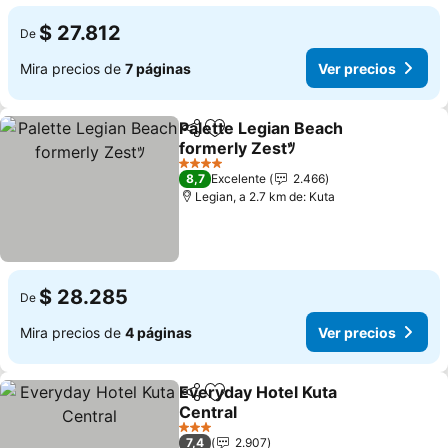
$ 27.812
De
Mira precios de
7 páginas
Ver precios
Palette Legian Beach
Compartir
Agregar a favoritos
formerly Zestﾂ
4 Estrellas
8,7
Excelente
2.466
Legian, a 2.7 km de: Kuta
$ 28.285
De
Mira precios de
4 páginas
Ver precios
Everyday Hotel Kuta
Compartir
Agregar a favoritos
Central
3 Estrellas
7,4
2.907