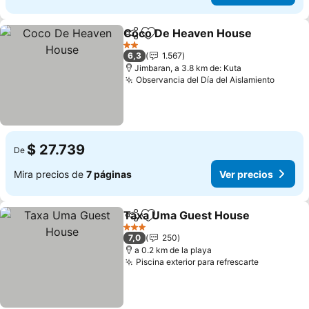
Coco De Heaven House
Compartir
Agregar a favoritos
2 Estrellas
6,3
1.567
Jimbaran, a 3.8 km de: Kuta
Observancia del Día del Aislamiento
$ 27.739
De
Mira precios de
7 páginas
Ver precios
Taxa Uma Guest House
Compartir
Agregar a favoritos
3 Estrellas
7,0
250
a 0.2 km de la playa
Piscina exterior para refrescarte