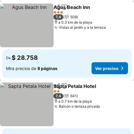
Agus Beach Inn
Compartir
Agregar a favoritos
3 Estrellas
7,4
508
a 0.3 km de la playa
Vistas al jardín y a la terraza
$ 28.758
De
Mira precios de
8 páginas
Ver precios
Sapta Petala Hotel
Compartir
Agregar a favoritos
2 Estrellas
7,4
641
a 0.7 km de la playa
Balcón o terraza privada