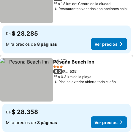
a 1.8 km de: Centro de la ciudad
Restaurantes variados con opciones halal
$ 28.285
De
Mira precios de
8 páginas
Ver precios
Pesona Beach Inn
Compartir
Agregar a favoritos
3 Estrellas
6,0
535
a 0.3 km de la playa
Piscina exterior abierta todo el año
$ 28.358
De
Mira precios de
8 páginas
Ver precios