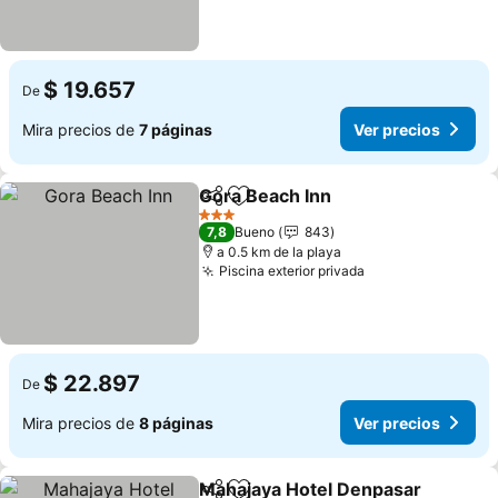
$ 19.657
De
Mira precios de
7 páginas
Ver precios
Gora Beach Inn
Compartir
Agregar a favoritos
3 Estrellas
7,8
Bueno
843
a 0.5 km de la playa
Piscina exterior privada
$ 22.897
De
Mira precios de
8 páginas
Ver precios
Mahajaya Hotel Denpasar