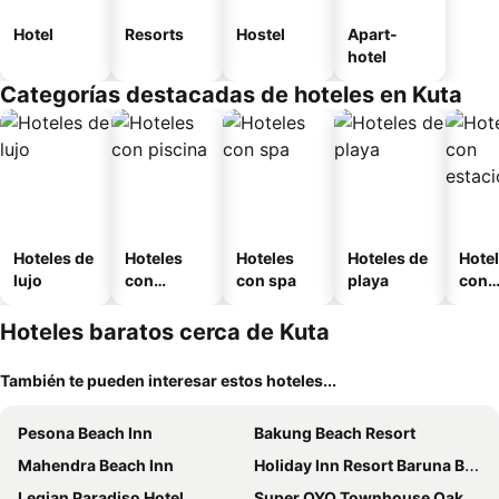
Hotel
Resorts
Hostel
Apart-
hotel
Categorías destacadas de hoteles en Kuta
Hoteles de
Hoteles
Hoteles
Hoteles de
Hote
lujo
con
con spa
playa
con
piscina
esta
mien
Hoteles baratos cerca de Kuta
También te pueden interesar estos hoteles...
Pesona Beach Inn
Bakung Beach Resort
Mahendra Beach Inn
Holiday Inn Resort Baruna Bali By Ihg
Legian Paradiso Hotel
Super OYO Townhouse Oak Maxi Hotel Legian