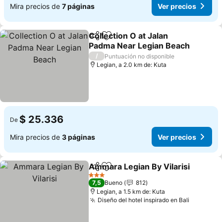
Mira precios de
7 páginas
Ver precios
Collection O at Jalan
Compartir
Agregar a favoritos
Padma Near Legian Beach
/
Puntuación no disponible
Legian, a 2.0 km de: Kuta
$ 25.336
De
Mira precios de
3 páginas
Ver precios
Ammara Legian By Vilarisi
Compartir
Agregar a favoritos
3 Estrellas
7,5
Bueno
812
Legian, a 1.5 km de: Kuta
Diseño del hotel inspirado en Bali