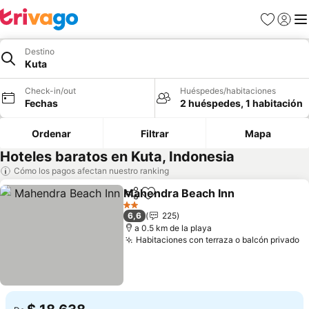
Favoritos
Iniciar 
Me
Destino
Kuta
Check-in/out
Huéspedes/habitaciones
Fechas
2 huéspedes, 1 habitación
Ordenar
Filtrar
Mapa
Hoteles baratos en Kuta, Indonesia
Cómo los pagos afectan nuestro ranking
Mahendra Beach Inn
Compartir
Agregar a favoritos
2 Estrellas
6,6
225
a 0.5 km de la playa
Habitaciones con terraza o balcón privado