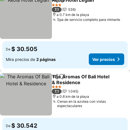
Keola Hotel Legian
Compartir
Agregar a favoritos
3 Estrellas
7,1
536
a 0.7 km de la playa
Spa de servicio completo para mimarte
$ 30.505
De
Mira precios de
2 páginas
Ver precios
The Aromas Of Bali Hotel
Compartir
Agregar a favoritos
& Residence
3 Estrellas
7,1
1.045
a 0.6 km de la playa
Cenas en la azotea con vistas
espectaculares
$ 30.542
De