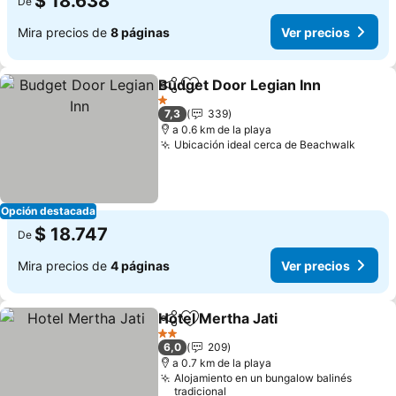
$ 18.638
De
Mira precios de
8 páginas
Ver precios
Budget Door Legian Inn
Compartir
Agregar a favoritos
1 Estrellas
7,3
339
a 0.6 km de la playa
Ubicación ideal cerca de Beachwalk
Opción destacada
$ 18.747
De
Mira precios de
4 páginas
Ver precios
Hotel Mertha Jati
Compartir
Agregar a favoritos
2 Estrellas
6,0
209
a 0.7 km de la playa
Alojamiento en un bungalow balinés
tradicional