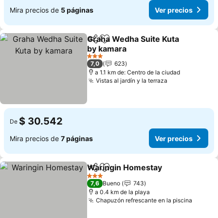
Mira precios de
5 páginas
Ver precios
Graha Wedha Suite Kuta
Compartir
Agregar a favoritos
by kamara
3 Estrellas
7,0
623
a 1.1 km de: Centro de la ciudad
Vistas al jardín y la terraza
$ 30.542
De
Mira precios de
7 páginas
Ver precios
Waringin Homestay
Compartir
Agregar a favoritos
3 Estrellas
7,6
Bueno
743
a 0.4 km de la playa
Chapuzón refrescante en la piscina