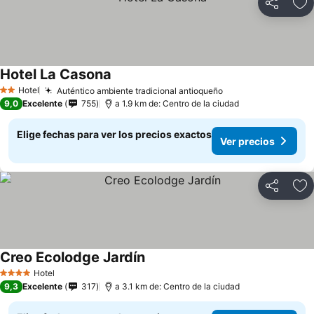
Compartir
Ag
Hotel La Casona
Hotel
Auténtico ambiente tradicional antioqueño
2 Estrellas
9,0
Excelente
755
a 1.9 km de: Centro de la ciudad
Elige fechas para ver los precios exactos
Ver precios
Compartir
Ag
Creo Ecolodge Jardín
Hotel
4 Estrellas
9,3
Excelente
317
a 3.1 km de: Centro de la ciudad