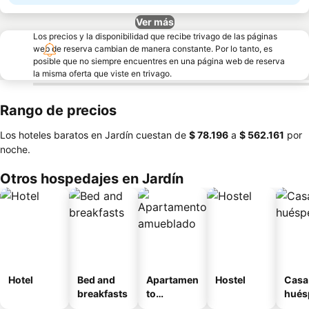
Ver más
Los precios y la disponibilidad que recibe trivago de las páginas
web de reserva cambian de manera constante. Por lo tanto, es
posible que no siempre encuentres en una página web de reserva
la misma oferta que viste en trivago.
Rango de precios
Los hoteles baratos en Jardín cuestan de
‎$ 78.196
a
‎$ 562.161
por
noche.
Otros hospedajes en Jardín
Hotel
Bed and
Apartamen
Hostel
Casa
breakfasts
to
hués
amueblad