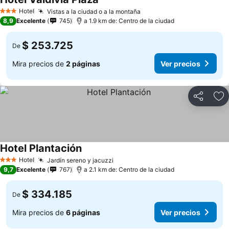
Hotel
Vistas a la ciudad o a la montaña
3 Estrellas
8,9
Excelente
745
a 1.9 km de: Centro de la ciudad
$ 253.725
De
Mira precios de
2 páginas
Ver precios
Compartir
Ag
Hotel Plantación
Hotel
Jardín sereno y jacuzzi
3 Estrellas
9,7
Excelente
767
a 2.1 km de: Centro de la ciudad
$ 334.185
De
Mira precios de
6 páginas
Ver precios