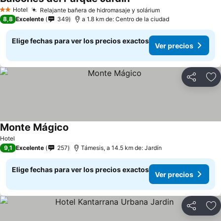
Hotel
Relajante bañera de hidromasaje y solárium
2 Estrellas
8,8
Excelente
349
a 1.8 km de: Centro de la ciudad
Elige fechas para ver los precios exactos
Ver precios
Compartir
Ag
Monte Mágico
Hotel
9,1
Excelente
257
Támesis, a 14.5 km de: Jardín
Elige fechas para ver los precios exactos
Ver precios
Compartir
Ag