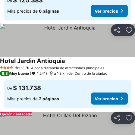
$ 125.383
De
Mira precios de
6 páginas
Ver precios
Compartir
Ag
Hotel Jardin Antioquia
Hotel
A poca distancia de atracciones principales
4 Estrellas
8,3
Muy bueno
1.241
a 1.8 km de: Centro de la ciudad
$ 131.738
De
Mira precios de
2 páginas
Ver precios
Opción destacada
Compartir
Ag