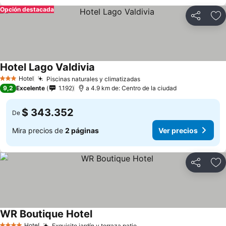
Opción destacada
Compartir
Ag
Hotel Lago Valdivia
Hotel
Piscinas naturales y climatizadas
3 Estrellas
9,2
Excelente
1.192
a 4.9 km de: Centro de la ciudad
$ 343.352
De
Mira precios de
2 páginas
Ver precios
Compartir
Ag
WR Boutique Hotel
Hotel
Exquisito jardín y terraza patio