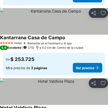
Compartir
Ag
Kantarrana Casa de Campo
Hotel
Bienestar en el hammam y el spa
5 Estrellas
8,9
Excelente
275
a 4.0 km de: Centro de la ciudad
$ 253.725
De
Mira precios de
2 páginas
Ver precios
Compartir
Ag
Hotel Valdivia Plaza