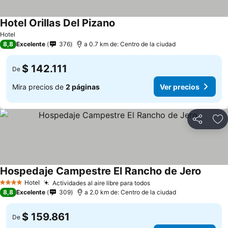
Hotel Orillas Del Pizano
Hotel
8,8
Excelente
376
a 0.7 km de: Centro de la ciudad
$ 142.111
De
Mira precios de
2 páginas
Ver precios
Compartir
Ag
Hospedaje Campestre El Rancho de Jero
Hotel
Actividades al aire libre para todos
4 Estrellas
8,8
Excelente
309
a 2.0 km de: Centro de la ciudad
$ 159.861
De