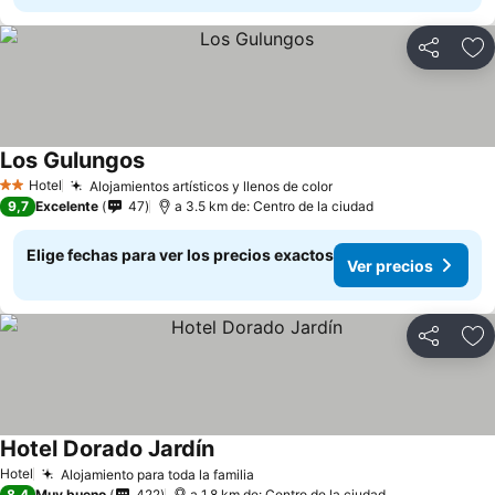
Compartir
Ag
Los Gulungos
Hotel
Alojamientos artísticos y llenos de color
2 Estrellas
9,7
Excelente
47
a 3.5 km de: Centro de la ciudad
Elige fechas para ver los precios exactos
Ver precios
Compartir
Ag
Hotel Dorado Jardín
Hotel
Alojamiento para toda la familia
8,4
Muy bueno
422
a 1.8 km de: Centro de la ciudad