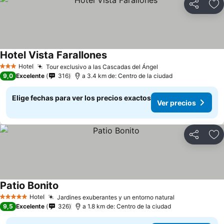
Compartir
Ag
Hotel Vista Farallones
Hotel
Tour exclusivo a las Cascadas del Ángel
3 Estrellas
9,0
Excelente
316
a 3.4 km de: Centro de la ciudad
Elige fechas para ver los precios exactos
Ver precios
Compartir
Ag
Patio Bonito
Hotel
Jardines exuberantes y un entorno natural
5 Estrellas
9,5
Excelente
326
a 1.8 km de: Centro de la ciudad