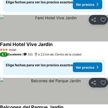
Elige fechas para ver los precios exactos
Ver precios
Compartir
Ag
Fami Hotel Vive Jardin
Hotel
3 Estrellas
8,7
Excelente
53
a 2.2 km de: Centro de la ciudad
Elige fechas para ver los precios exactos
Ver precios
Compartir
Ag
Balcones del Parque Jardin