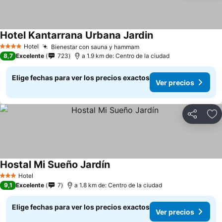
Hotel Kantarrana Urbana Jardin
Hotel
Bienestar con sauna y hammam
4 Estrellas
8,7
Excelente
723
a 1.9 km de: Centro de la ciudad
Elige fechas para ver los precios exactos
Ver precios
Compartir
Ag
Hostal Mi Sueño Jardín
Hotel
3 Estrellas
9,1
Excelente
7
a 1.8 km de: Centro de la ciudad
Elige fechas para ver los precios exactos
Ver precios