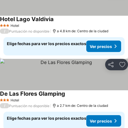
Hotel Lago Valdivia
Hotel
3 Estrellas
/
a 4.8 km de: Centro de la ciudad
Puntuación no disponible
Elige fechas para ver los precios exactos
Ver precios
Compartir
Ag
De Las Flores Glamping
Hotel
3 Estrellas
/
a 2.7 km de: Centro de la ciudad
Puntuación no disponible
Elige fechas para ver los precios exactos
Ver precios