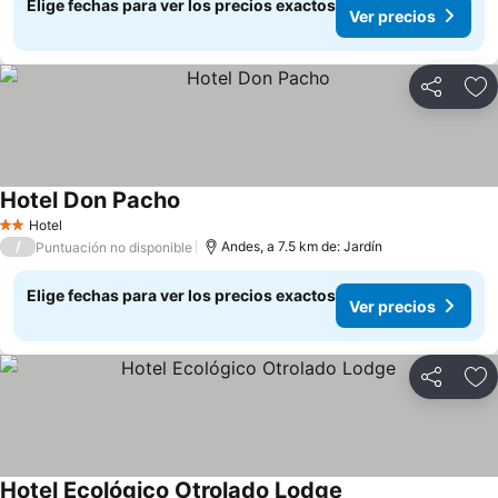
Elige fechas para ver los precios exactos
Ver precios
Compartir
Ag
Hotel Don Pacho
Hotel
2 Estrellas
/
Andes, a 7.5 km de: Jardín
Puntuación no disponible
Elige fechas para ver los precios exactos
Ver precios
Compartir
Ag
Hotel Ecológico Otrolado Lodge