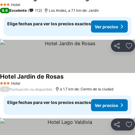
Hotel
3 Estrellas
8,6
Excelente
112
Los Andes, a 7.1 km de: Jardín
Elige fechas para ver los precios exactos
Ver precios
Compartir
Ag
Hotel Jardin de Rosas
Hotel
3 Estrellas
/
a 1.7 km de: Centro de la ciudad
Puntuación no disponible
Elige fechas para ver los precios exactos
Ver precios
Compartir
Ag