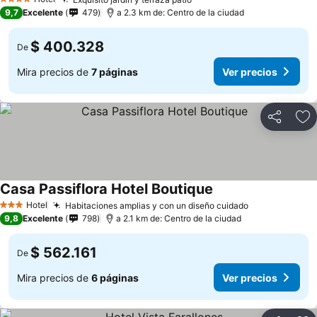
4 Estrellas
9,7
Excelente
479
a 2.3 km de: Centro de la ciudad
$ 400.328
De
Mira precios de
7 páginas
Ver precios
Compartir
Ag
Casa Passiflora Hotel Boutique
Hotel
Habitaciones amplias y con un diseño cuidado
3 Estrellas
9,8
Excelente
798
a 2.1 km de: Centro de la ciudad
$ 562.161
De
Mira precios de
6 páginas
Ver precios