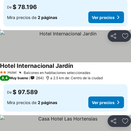
$ 78.196
De
Mira precios de
2 páginas
Ver precios
Compartir
Ag
Hotel Internacional Jardín
Hotel
Balcones en habitaciones seleccionadas
2 Estrellas
8,4
Muy bueno
264
a 2.5 km de: Centro de la ciudad
$ 97.589
De
Mira precios de
2 páginas
Ver precios
Compartir
Ag