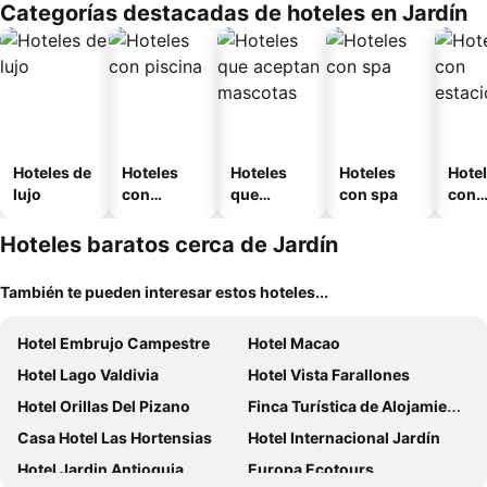
Categorías destacadas de hoteles en Jardín
o
Hoteles de
Hoteles
Hoteles
Hoteles
Hote
lujo
con
que
con spa
con
piscina
aceptan
esta
mascotas
mien
Hoteles baratos cerca de Jardín
También te pueden interesar estos hoteles...
Hotel Embrujo Campestre
Hotel Macao
Hotel Lago Valdivia
Hotel Vista Farallones
Hotel Orillas Del Pizano
Finca Turística de Alojamiento Rural Avalon
Casa Hotel Las Hortensias
Hotel Internacional Jardín
Hotel Jardin Antioquia
Europa Ecotours