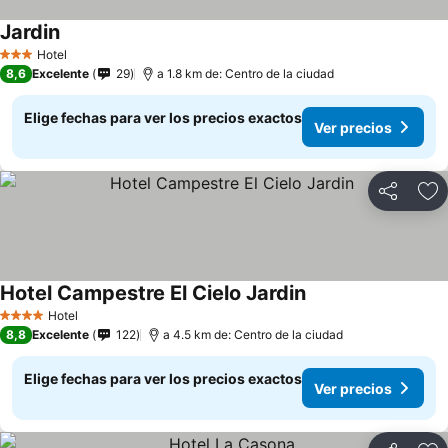
Jardin
Hotel
3 Estrellas
8,6
Excelente
29
a 1.8 km de: Centro de la ciudad
Elige fechas para ver los precios exactos
Ver precios
Compartir
Ag
Hotel Campestre El Cielo Jardin
Hotel
4 Estrellas
8,8
Excelente
122
a 4.5 km de: Centro de la ciudad
Elige fechas para ver los precios exactos
Ver precios