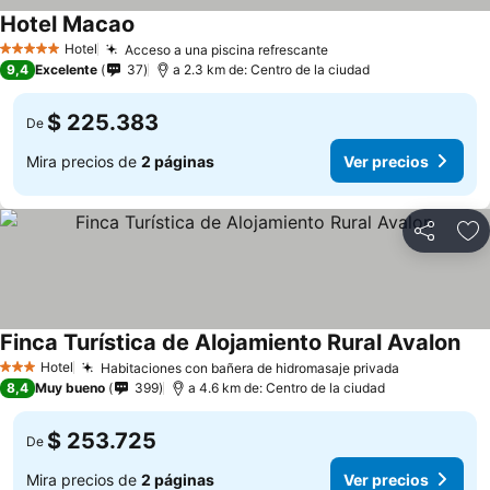
Hotel Macao
Hotel
Acceso a una piscina refrescante
5 Estrellas
9,4
Excelente
37
a 2.3 km de: Centro de la ciudad
$ 225.383
De
Mira precios de
2 páginas
Ver precios
Compartir
Ag
Finca Turística de Alojamiento Rural Avalon
Hotel
Habitaciones con bañera de hidromasaje privada
3 Estrellas
8,4
Muy bueno
399
a 4.6 km de: Centro de la ciudad
$ 253.725
De
Mira precios de
2 páginas
Ver precios