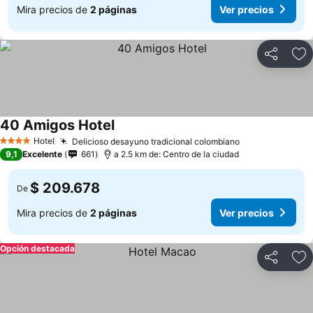
Mira precios de
2 páginas
Ver precios
Compartir
Ag
40 Amigos Hotel
Hotel
Delicioso desayuno tradicional colombiano
4 Estrellas
9,1
Excelente
661
a 2.5 km de: Centro de la ciudad
$ 209.678
De
Mira precios de
2 páginas
Ver precios
Opción destacada
Compartir
Ag