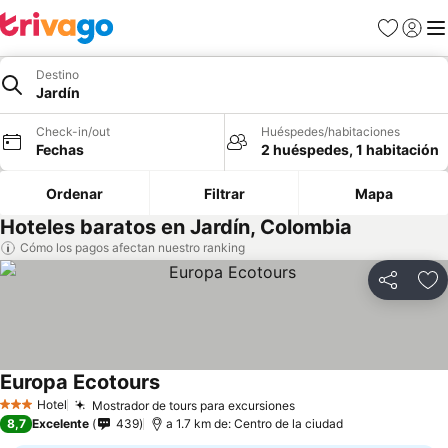
Favoritos
Iniciar 
Me
Destino
Jardín
Check-in/out
Huéspedes/habitaciones
Fechas
2 huéspedes, 1 habitación
Ordenar
Filtrar
Mapa
Hoteles baratos en Jardín, Colombia
Cómo los pagos afectan nuestro ranking
Compartir
Ag
Europa Ecotours
Hotel
Mostrador de tours para excursiones
3 Estrellas
8,7
Excelente
439
a 1.7 km de: Centro de la ciudad