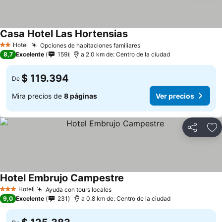
Casa Hotel Las Hortensias
Hotel
Opciones de habitaciones familiares
2 Estrellas
8,7
Excelente
159
a 2.0 km de: Centro de la ciudad
$ 119.394
De
Mira precios de
8 páginas
Ver precios
Compartir
Ag
Hotel Embrujo Campestre
Hotel
Ayuda con tours locales
3 Estrellas
9,0
Excelente
231
a 0.8 km de: Centro de la ciudad