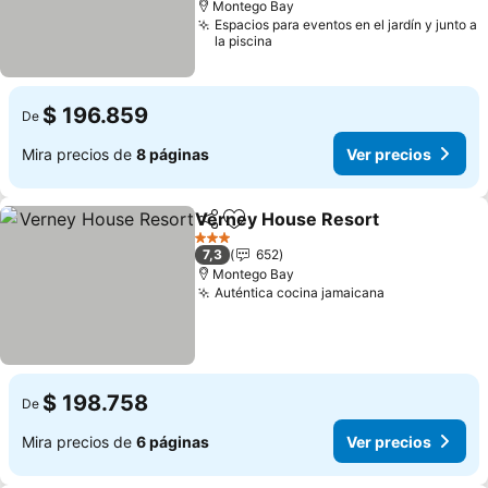
Montego Bay
Espacios para eventos en el jardín y junto a
la piscina
$ 196.859
De
Mira precios de
8 páginas
Ver precios
Verney House Resort
Compartir
Agregar a favoritos
Ver 
3 Estrellas
7,3
652
Montego Bay
Auténtica cocina jamaicana
Ver precios
$ 198.758
De
Mira precios de
6 páginas
Ver precios