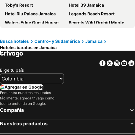
Toby's Resort
Hotel 39 Jamaica
Hotel Riu Palace Jamaica
Legends Beach Resort
Waters Edge Guest House
Secrets Wild Orchid Montego Bay
Hotel Grand A View
Emerald View Resort Villa
Courtyard by Marriott Kingston, Jamaica
Grand Decameron Cornwall Beach, A Trademark All-Inclusive Resort
Busca hoteles
Centro- y Sudamérica
Jamaica
Hoteles baratos en Jamaica
The Jamaica Pegasus Hotel
Catcha Falling Star
The Yellow Bird
Jasmine Inn
Facebook
Twitter
Insta
Yo
The Cliff Hotel
Firefly Beach Cottages
Elige tu país
Mynt Retreat Bed & Breakfast
Tropical Court Hotel
Polkerris Bed & Breakfast
AC Hotel Kingston, Jamaica
Agregar en Google
Merrils Beach Resort II
Coral Seas Garden Resort
Encuentra nuestros resultados
fácilmente: agrega trivago como
Rooms Negril
Big Apple Hotel
fuente preferida en Google.
Compañía
Coco La Palm
Terra Nova, BW Premier Collection
Courtleigh Hotel & Suites
The Lawrence Pool House
Nuestros productos
Secret Cabins at Firefly Beach
Mobay Kotch