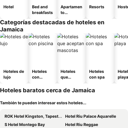
Hotel
Bed and
Apartamen
Resorts
Host
breakfasts
to
amueblad
Categorías destacadas de hoteles en
o
Jamaica
Hoteles de
Hoteles
Hoteles
Hoteles
Hotel
lujo
con
que
con spa
play
piscina
aceptan
mascotas
Hoteles baratos cerca de Jamaica
También te pueden interesar estos hoteles...
ROK Hotel Kingston, Tapestry Collection by Hilton
Hotel Riu Palace Aquarelle
S Hotel Montego Bay
Hotel Riu Reggae