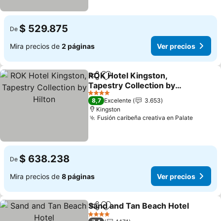
$ 529.875
De
Mira precios de
2 páginas
Ver precios
ROK Hotel Kingston,
Compartir
Agregar a favoritos
Tapestry Collection by
Hilton
Ver precios
4 Estrellas
8,7
Excelente
3.653
Kingston
Fusión caribeña creativa en Palate
Ver pre
$ 638.238
De
Mira precios de
8 páginas
Ver precios
Sand and Tan Beach Hotel
Compartir
Agregar a favoritos
4 Estrellas