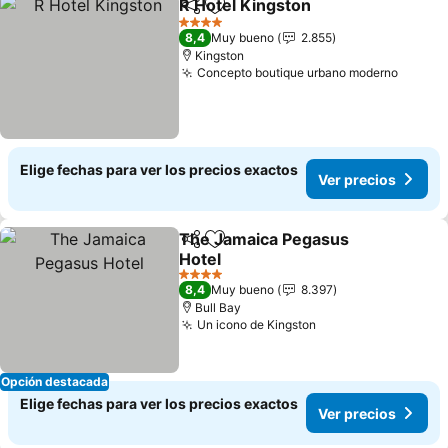
R Hotel Kingston
Compartir
Agregar a favoritos
Ver preci
4 Estrellas
8,4
Muy bueno
2.855
Kingston
Concepto boutique urbano moderno
Ver pr
Elige fechas para ver los precios exactos
Ver precios
The Jamaica Pegasus
Compartir
Agregar a favoritos
Hotel
Ver precios
4 Estrellas
8,4
Muy bueno
8.397
Bull Bay
Un icono de Kingston
Ver precios
Opción destacada
Elige fechas para ver los precios exactos
Ver precios