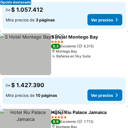
Opción destacada
$ 1.057.412
De
Mira precios de
3 páginas
Ver precios
S Hotel Montego Bay
Compartir
Agregar a favoritos
Ver p
4 Estrellas
9,3
Excelente
6.315
Montego Bay
Bañeras en Sky Suite
Ver precios
$ 1.427.390
De
Mira precios de
10 páginas
Ver precios
Hotel Riu Palace Jamaica
Compartir
Agregar a favoritos
V
5 Estrellas
8,9
Excelente
7.772
Montego Bay