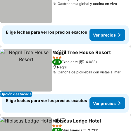
Gastronomía global y cocina en vivo
Ver pr
Elige fechas para ver los precios exactos
Ver precios
Negril Tree House Resort
Compartir
Agregar a favoritos
3 Estrellas
8,9
Excelente
4.083
Negril
Cancha de pickleball con vistas al mar
Ver 
Opción destacada
Elige fechas para ver los precios exactos
Ver precios
Hibiscus Lodge Hotel
Compartir
Agregar a favoritos
Ver p
3 Estrellas
8,1
Muy bueno
2.731