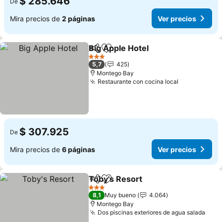
$ 285.646
De
Mira precios de
2 páginas
Ver precios
Big Apple Hotel
Compartir
Agregar a favoritos
Ver precio
3 Estrellas
5,7
425
Montego Bay
Restaurante con cocina local
Ver precios
$ 307.925
De
Mira precios de
6 páginas
Ver precios
Toby's Resort
Compartir
Agregar a favoritos
Ver precios
3 Estrellas
8,1
Muy bueno
4.064
Montego Bay
Dos piscinas exteriores de agua salada
Ver 