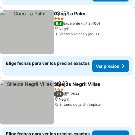
Coco La Palm
Compartir
Agregar a favoritos
Ver precios
3 Estrellas
8,8
Excelente
3.400
Negril
Varias piscinas y jacuzzi
Ver precios
Elige fechas para ver los precios exactos
Ver precios
Shields Negril Villas
Compartir
Agregar a favoritos
Ver pr
3 Estrellas
7,1
204
Negril
Entorno de jardín tropical
Ver precios
Elige fechas para ver los precios exactos