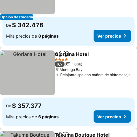
Opción destacada
$ 342.476
De
Mira precios de
8 páginas
Ver precios
Gloriana Hotel
Compartir
Agregar a favoritos
Ver precios
4 Estrellas
6,2
1.066
Montego Bay
Relajante spa con bañera de hidromasaje
Ve
$ 357.377
De
Mira precios de
6 páginas
Ver precios
Takuma Boutque Hotel