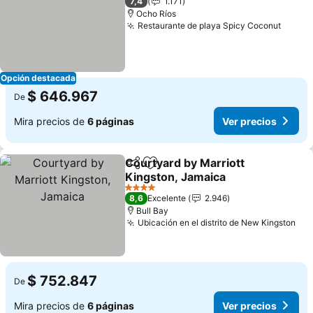
7,4
1.171
Ocho Ríos
Restaurante de playa Spicy Coconut
Ver p
Opción destacada
$ 646.967
De
Mira precios de
6 páginas
Ver precios
Courtyard by Marriott
Compartir
Agregar a favoritos
Kingston, Jamaica
Ver precios
4 Estrellas
8,6
Excelente
2.946
Bull Bay
Ubicación en el distrito de New Kingston
Ver
$ 752.847
De
Mira precios de
6 páginas
Ver precios