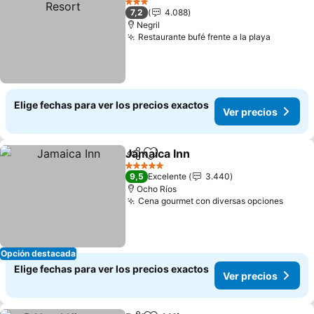
3 Estrellas
7,2
4.088
Negril
Restaurante bufé frente a la playa
Ver prec
Elige fechas para ver los precios exactos
Ver precios
Jamaica Inn
Compartir
Agregar a favoritos
Ver precios
5 Estrellas
9,5
Excelente
3.440
Ocho Ríos
Cena gourmet con diversas opciones
Ver p
Opción destacada
Elige fechas para ver los precios exactos
Ver precios