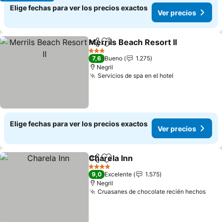
Elige fechas para ver los precios exactos
Ver precios
Merrils Beach Resort II
Compartir
Agregar a favoritos
Ver
3 Estrellas
7,6
Bueno
1.275
Negril
Servicios de spa en el hotel
Ver precios
Elige fechas para ver los precios exactos
Ver precios
Charela Inn
Compartir
Agregar a favoritos
Ver precios
4 Estrellas
9,0
Excelente
1.575
Negril
Cruasanes de chocolate recién hechos
Ver 