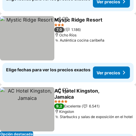
Ver precios
Mystic Ridge Resort
Compartir
Agregar a favoritos
Ver pr
3 Estrellas
7,0
1.186
Ocho Ríos
Auténtica cocina caribeña
Ver precios
Elige fechas para ver los precios exactos
Ver precios
AC Hotel Kingston,
Compartir
Agregar a favoritos
Jamaica
Ver precios
4 Estrellas
9,2
Excelente
6.541
Kingston
Starbucks y salas de exposición en el hotel
V
Opción destacada