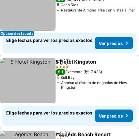
Ocho Ríos
Restaurante Almond Tree con vistas al mar
V
Opción destacada
Elige fechas para ver los precios exactos
Ver precios
S Hotel Kingston
Compartir
Agregar a favoritos
Ver preci
4 Estrellas
9,1
Excelente
7.436
Bull Bay
Acceso al distrito de negocios de New
Kingston
Elige fechas para ver los precios exactos
Ver precios
Legends Beach Resort
Compartir
Agregar a favoritos
Ver