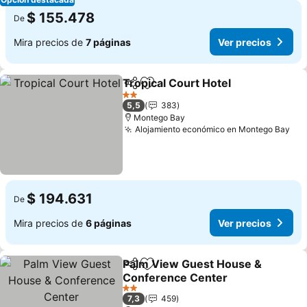
$ 155.478
De
Mira precios de
7 páginas
Ver precios
Tropical Court Hotel
Compartir
Agregar a favoritos
Ver pr
2 Estrellas
5,5
383
Montego Bay
Alojamiento económico en Montego Bay
Ver
$ 194.631
De
Mira precios de
6 páginas
Ver precios
Palm View Guest House &
Compartir
Agregar a favoritos
Conference Center
Ver precios
2 Estrellas
7,3
459