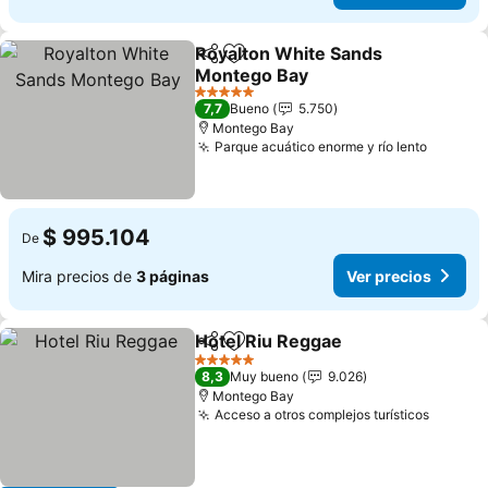
Royalton White Sands
Compartir
Agregar a favoritos
Montego Bay
Ver precios
5 Estrellas
7,7
Bueno
5.750
Montego Bay
Parque acuático enorme y río lento
Ver pre
$ 995.104
De
Mira precios de
3 páginas
Ver precios
Hotel Riu Reggae
Compartir
Agregar a favoritos
Ver preci
5 Estrellas
8,3
Muy bueno
9.026
Montego Bay
Acceso a otros complejos turísticos
Ver pre