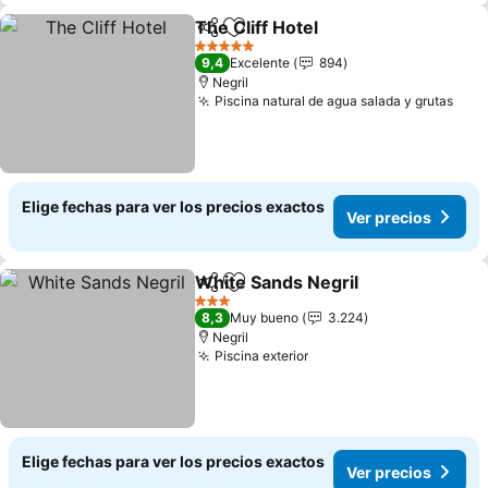
The Cliff Hotel
Compartir
Agregar a favoritos
Ver precios
5 Estrellas
9,4
Excelente
894
Negril
Piscina natural de agua salada y grutas
Ver 
Elige fechas para ver los precios exactos
Ver precios
White Sands Negril
Compartir
Agregar a favoritos
Ver pre
3 Estrellas
8,3
Muy bueno
3.224
Negril
Piscina exterior
Ver precios
Elige fechas para ver los precios exactos
Ver precios