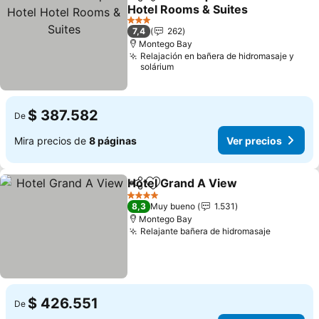
Compartir
Agregar a favoritos
Hotel Rooms & Suites
Ver precios
3 Estrellas
7,4
262
Montego Bay
Relajación en bañera de hidromasaje y
solárium
$ 387.582
De
Mira precios de
8 páginas
Ver precios
Hotel Grand A View
Compartir
Agregar a favoritos
Ver pr
4 Estrellas
8,3
Muy bueno
1.531
Montego Bay
Relajante bañera de hidromasaje
Ver prec
$ 426.551
De