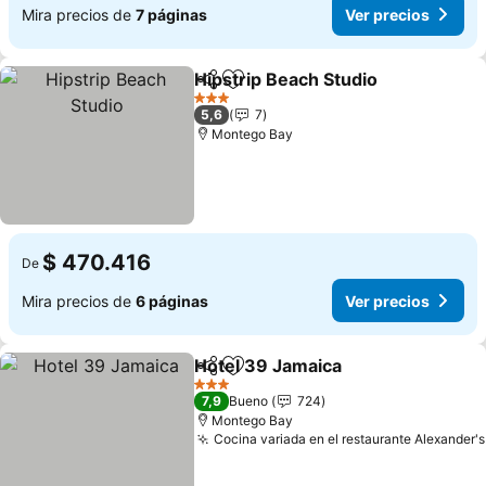
Mira precios de
7 páginas
Ver precios
Hipstrip Beach Studio
Compartir
Agregar a favoritos
Ver 
3 Estrellas
5,6
7
Montego Bay
$ 470.416
De
Mira precios de
6 páginas
Ver precios
Hotel 39 Jamaica
Compartir
Agregar a favoritos
Ver prec
3 Estrellas
7,9
Bueno
724
Montego Bay
Cocina variada en el restaurante Alexander's