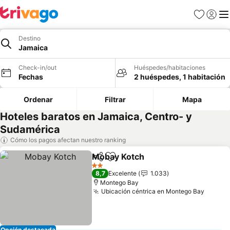
Favoritos
Iniciar 
Me
Destino
Jamaica
Check-in/out
Huéspedes/habitaciones
Fechas
2 huéspedes, 1 habitación
Ordenar
Filtrar
Mapa
Hoteles baratos en Jamaica, Centro- y
Sudamérica
Cómo los pagos afectan nuestro ranking
Mobay Kotch
Compartir
Agregar a favoritos
Ver precios
2 Estrellas
8,7
Excelente
1.033
Montego Bay
Ubicación céntrica en Montego Bay
Ver pr
Opción destacada