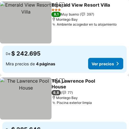
Emerald View Resort Villa
Compartir
Agregar a favoritos
3 Estrellas
8,1
Muy bueno
397
Montego Bay
Ambiente acogedor en tu alojamiento
Ver p
$ 242.695
De
Mira precios de
4 páginas
Ver precios
The Lawrence Pool
Compartir
Agregar a favoritos
House
Ver precios
6,8
77
Montego Bay
Piscina exterior limpia
Ver precios