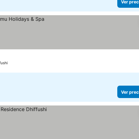
Ver prec
fushi
Ver prec