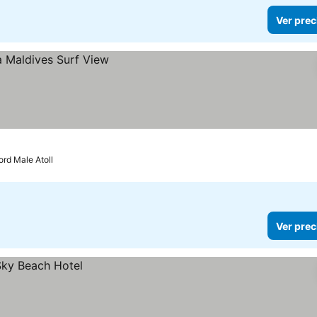
Ver prec
ord Male Atoll
Ver prec