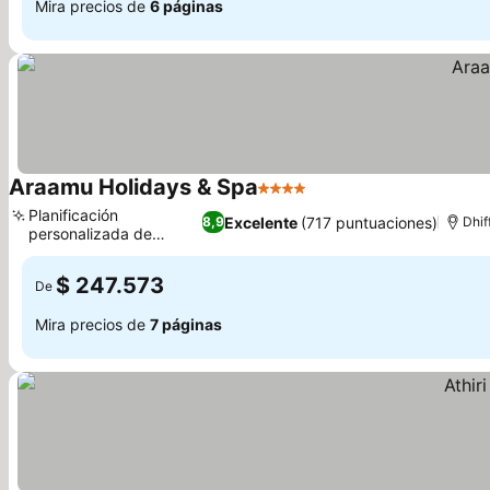
Mira precios de
6 páginas
Araamu Holidays & Spa
4 Estrellas
Planificación
Excelente
(717 puntuaciones)
8,9
Dhif
personalizada de
excursiones
$ 247.573
De
Mira precios de
7 páginas