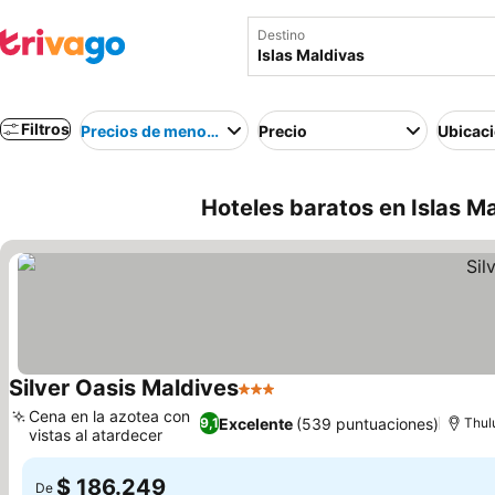
Destino
Filtros
Precios de menor a mayor
Precio
Ubicac
Hoteles baratos en Islas Ma
Silver Oasis Maldives
3 Estrellas
Cena en la azotea con
Excelente
(539 puntuaciones)
9,1
Thul
vistas al atardecer
$ 186.249
De