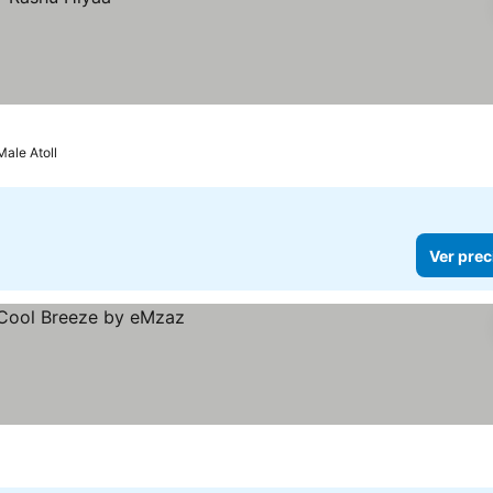
Male Atoll
Ver prec