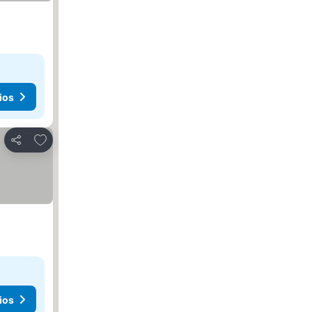
ios
Agregar a favoritos
Compartir
ios