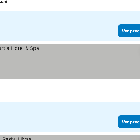
ushi
Ver prec
Ver prec