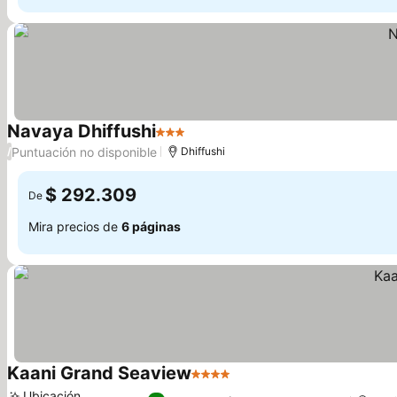
Navaya Dhiffushi
3 Estrellas
Puntuación no disponible
/
Dhiffushi
$ 292.309
De
Mira precios de
6 páginas
Kaani Grand Seaview
4 Estrellas
Ubicación