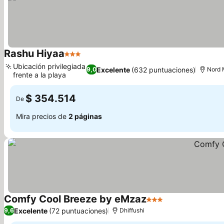
Rashu Hiyaa
3 Estrellas
Ubicación privilegiada
Excelente
(632 puntuaciones)
9,0
Nord 
frente a la playa
$ 354.514
De
Mira precios de
2 páginas
Comfy Cool Breeze by eMzaz
3 Estrellas
Excelente
(72 puntuaciones)
9,6
Dhiffushi