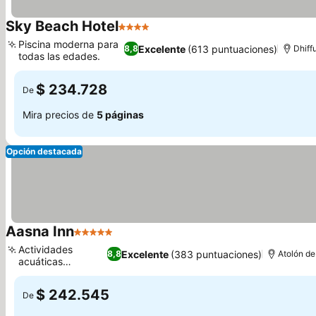
Sky Beach Hotel
4 Estrellas
Piscina moderna para
Excelente
(613 puntuaciones)
8,8
Dhiff
todas las edades.
$ 234.728
De
Mira precios de
5 páginas
Opción destacada
Aasna Inn
5 Estrellas
Actividades
Excelente
(383 puntuaciones)
8,8
Atolón de
acuáticas
divertidas
$ 242.545
De