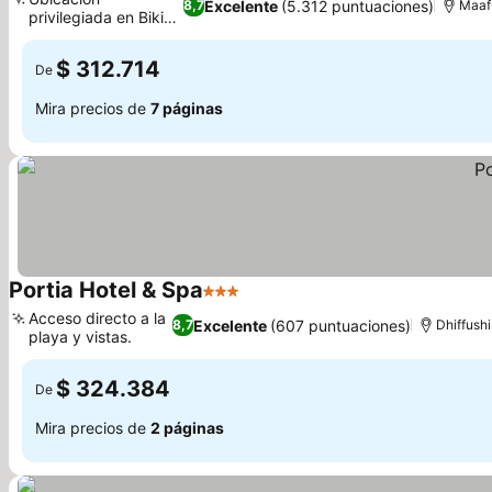
Excelente
(5.312 puntuaciones)
8,7
Maaf
privilegiada en Bikini
Beach
$ 312.714
De
Mira precios de
7 páginas
Portia Hotel & Spa
3 Estrellas
Acceso directo a la
Excelente
(607 puntuaciones)
8,7
Dhiffushi
playa y vistas.
$ 324.384
De
Mira precios de
2 páginas