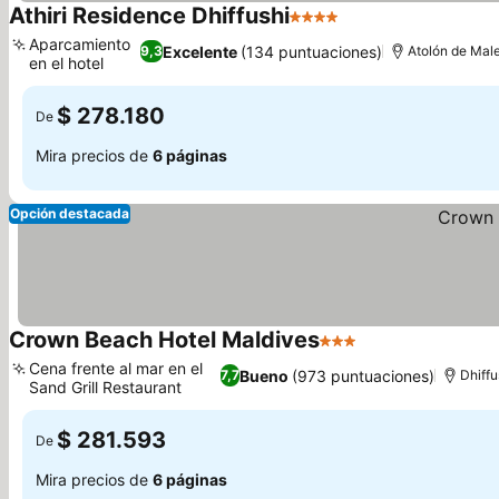
Athiri Residence Dhiffushi
4 Estrellas
Aparcamiento
Excelente
(134 puntuaciones)
9,3
Atolón de Male
en el hotel
$ 278.180
De
Mira precios de
6 páginas
Opción destacada
Crown Beach Hotel Maldives
3 Estrellas
Cena frente al mar en el
Bueno
(973 puntuaciones)
7,7
Dhiffu
Sand Grill Restaurant
$ 281.593
De
Mira precios de
6 páginas