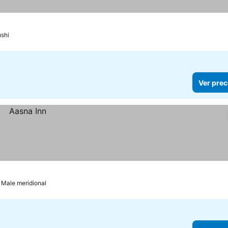
ushi
Ver prec
 Male meridional