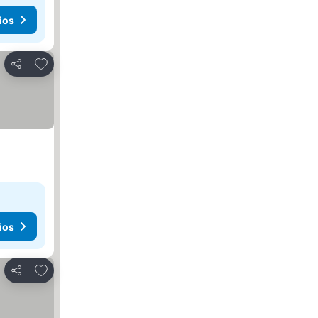
ios
Agregar a favoritos
Compartir
ios
Agregar a favoritos
Compartir