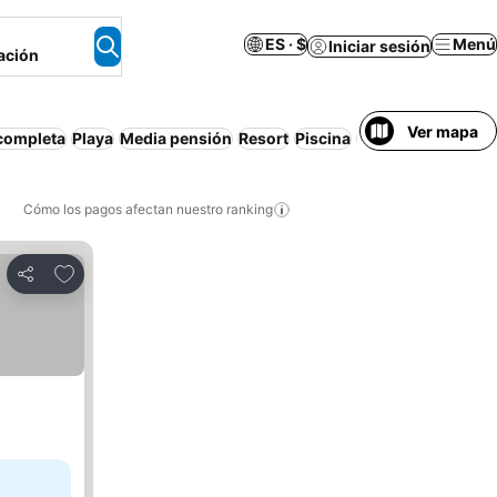
ES · $
Menú
Iniciar sesión
ación
Ver mapa
completa
Playa
Media pensión
Resort
Piscina
Desayuno incluid
Cómo los pagos afectan nuestro ranking
Agregar a favoritos
Compartir