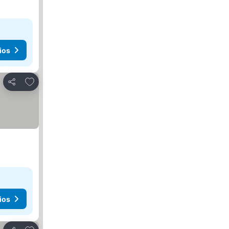
ios
Agregar a favoritos
Compartir
ios