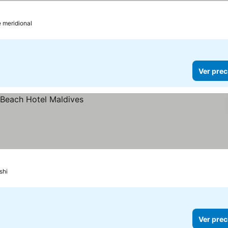
 meridional
Ver prec
shi
Ver prec