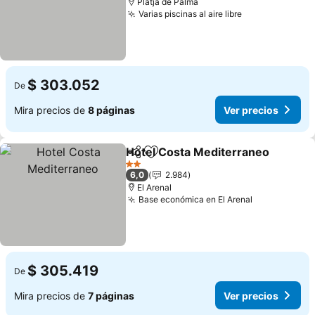
Platja de Palma
Varias piscinas al aire libre
Ver precios
$ 303.052
De
Mira precios de
8 páginas
Ver precios
Hotel Costa Mediterraneo
Compartir
Agregar a favoritos
2 Estrellas
6,0
2.984
El Arenal
Base económica en El Arenal
Ver precios
$ 305.419
De
Mira precios de
7 páginas
Ver precios