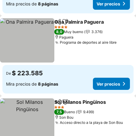
Mira precios de
8 páginas
Ver precios
Ona Palmira Paguera
Compartir
Agregar a favoritos
Ver p
4 Estrellas
8,0
Muy bueno
3.376
Paguera
Programa de deportes al aire libre
Ver prec
$ 223.585
De
Mira precios de
8 páginas
Ver precios
Sol Milanos Pingüinos
Compartir
Agregar a favoritos
Ver 
3 Estrellas
7,5
Bueno
9.499
Son Bou
Acceso directo a la playa de Son Bou
Ver p