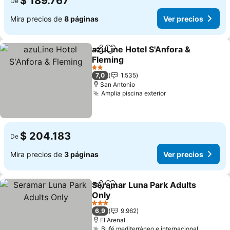
$ 189.767
De
Mira precios de
8 páginas
Ver precios
azuLine Hotel S'Anfora &
Compartir
Agregar a favoritos
Fleming
Ver precios
2 Estrellas
7,0
1.535
San Antonio
Amplia piscina exterior
Ver precios
$ 204.183
De
Mira precios de
3 páginas
Ver precios
Seramar Luna Park Adults
Compartir
Agregar a favoritos
Only
Ver precios
3 Estrellas
6,9
9.962
El Arenal
Bufé mediterráneo e internacional