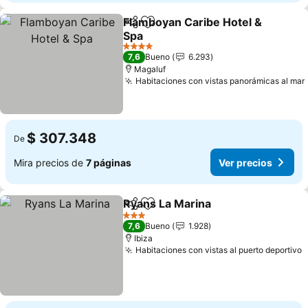
Flamboyan Caribe Hotel &
Compartir
Agregar a favoritos
Spa
Ver precios
4 Estrellas
7,6
Bueno
6.293
Magaluf
Habitaciones con vistas panorámicas al mar
$ 307.348
De
Mira precios de
7 páginas
Ver precios
Ryans La Marina
Compartir
Agregar a favoritos
Ver preci
3 Estrellas
7,6
Bueno
1.928
Ibiza
Habitaciones con vistas al puerto deportivo
V