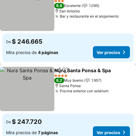
Ver precios
3 Estrellas
9,6
Excelente
1.095
San Antonio
Bar y restaurante en el alojamiento
Ver pre
$ 246.665
De
Mira precios de
4 páginas
Ver precios
Nura Santa Ponsa & Spa
Compartir
Agregar a favoritos
Ve
4 Estrellas
8,2
Muy bueno
1.957
Santa Ponsa
Piscina exterior con solárium
Ver precios
$ 247.720
De
Mira precios de
7 páginas
Ver precios