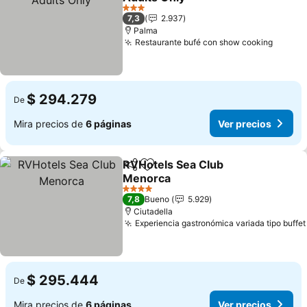
Ver precios
3 Estrellas
7,3
2.937
Palma
Restaurante bufé con show cooking
Ver pr
$ 294.279
De
Mira precios de
6 páginas
Ver precios
RVHotels Sea Club
Compartir
Agregar a favoritos
Menorca
Ver precios
4 Estrellas
7,8
Bueno
5.929
Ciutadella
Experiencia gastronómica variada tipo buffet
$ 295.444
De
Mira precios de
6 páginas
Ver precios