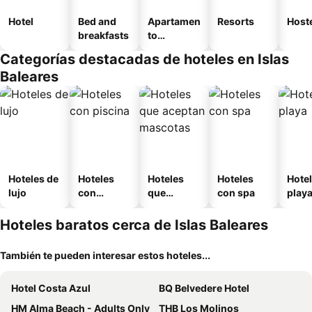
Hotel
Bed and
Apartamen
Resorts
Host
breakfasts
to
amueblad
Categorías destacadas de hoteles en Islas
o
Baleares
Hoteles de
Hoteles
Hoteles
Hoteles
Hotel
lujo
con
que
con spa
play
piscina
aceptan
mascotas
Hoteles baratos cerca de Islas Baleares
También te pueden interesar estos hoteles...
Hotel Costa Azul
BQ Belvedere Hotel
HM Alma Beach - Adults Only
THB Los Molinos