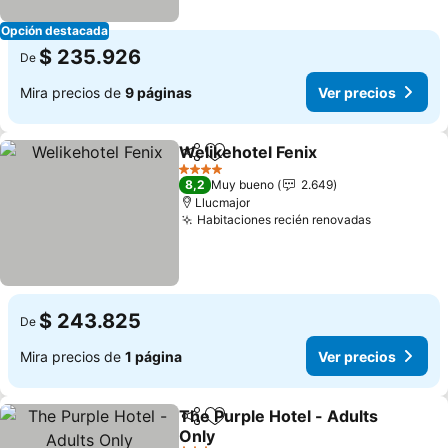
Opción destacada
$ 235.926
De
Mira precios de
9 páginas
Ver precios
Welikehotel Fenix
Compartir
Agregar a favoritos
Ver prec
4 Estrellas
8,2
Muy bueno
2.649
Llucmajor
Habitaciones recién renovadas
Ver preci
$ 243.825
De
Mira precios de
1 página
Ver precios
The Purple Hotel - Adults
Compartir
Agregar a favoritos
Only