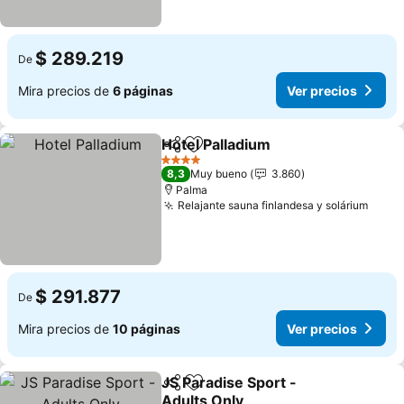
$ 289.219
De
Mira precios de
6 páginas
Ver precios
Hotel Palladium
Compartir
Agregar a favoritos
Ver precio
4 Estrellas
8,3
Muy bueno
3.860
Palma
Relajante sauna finlandesa y solárium
Ver p
$ 291.877
De
Mira precios de
10 páginas
Ver precios
JS Paradise Sport -
Compartir
Agregar a favoritos
Adults Only