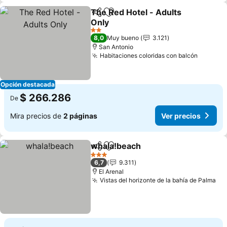
The Red Hotel - Adults
Compartir
Agregar a favoritos
Only
Ver precios
2 Estrellas
8,0
Muy bueno
3.121
San Antonio
Habitaciones coloridas con balcón
Ver pre
Opción destacada
$ 266.286
De
Mira precios de
2 páginas
Ver precios
whala!beach
Compartir
Agregar a favoritos
Ver precios
3 Estrellas
6,7
9.311
El Arenal
Vistas del horizonte de la bahía de Palma
Ve