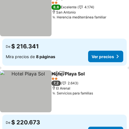
Compartir
Agregar a favoritos
Ver precios
2 Estrellas
8,6
Excelente
4.174
San Antonio
Herencia mediterránea familiar
Ver precio
$ 216.341
De
Mira precios de
8 páginas
Ver precios
Hotel Playa Sol
Compartir
Agregar a favoritos
Ver precios
2 Estrellas
7,2
2.643
El Arenal
Servicios para familias
Ver precios
$ 220.673
De