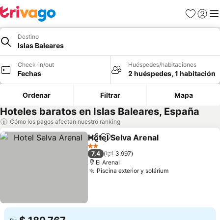
Favoritos
Iniciar 
Me
Destino
Islas Baleares
Check-in/out
Huéspedes/habitaciones
Fechas
2 huéspedes, 1 habitación
Ordenar
Filtrar
Mapa
Hoteles baratos en Islas Baleares, España
Cómo los pagos afectan nuestro ranking
Hotel Selva Arenal
Compartir
Agregar a favoritos
Ver pre
2 Estrellas
7,4
3.997
El Arenal
Piscina exterior y solárium
Ver precios