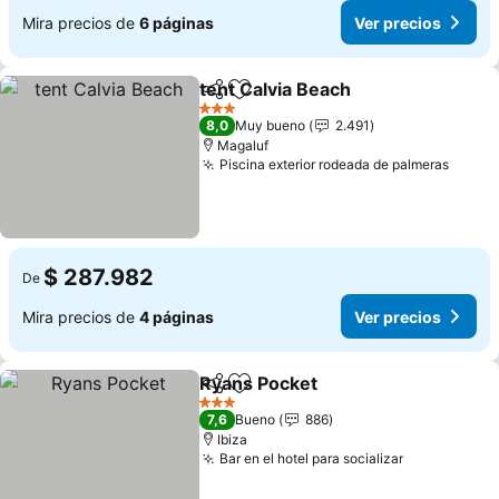
Mira precios de
6 páginas
Ver precios
tent Calvia Beach
Compartir
Agregar a favoritos
Ver prec
3 Estrellas
8,0
Muy bueno
2.491
Magaluf
Piscina exterior rodeada de palmeras
Ver p
$ 287.982
De
Mira precios de
4 páginas
Ver precios
Ryans Pocket
Compartir
Agregar a favoritos
Ver precios
3 Estrellas
7,6
Bueno
886
Ibiza
Bar en el hotel para socializar
Ver precios