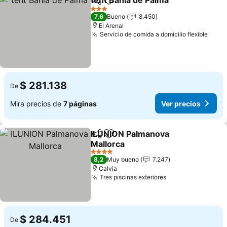
tent Bahia de Palma
Compartir
Agregar a favoritos
Ver pr
3 Estrellas
7,6
Bueno
8.450
El Arenal
Servicio de comida a domicilio flexible
Ver 
$ 281.138
De
Mira precios de
7 páginas
Ver precios
ILUNION Palmanova
Compartir
Agregar a favoritos
Mallorca
Ver precios
4 Estrellas
8,2
Muy bueno
7.247
Calvia
Tres piscinas exteriores
Ver precios
$ 284.451
De