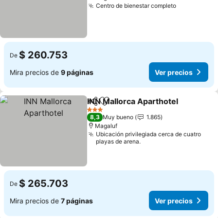
Centro de bienestar completo
Ver precios
$ 260.753
De
Mira precios de
9 páginas
Ver precios
INN Mallorca Aparthotel
Compartir
Agregar a favoritos
Ve
3 Estrellas
8,3
Muy bueno
1.865
Magaluf
Ubicación privilegiada cerca de cuatro
playas de arena.
$ 265.703
De
Mira precios de
7 páginas
Ver precios