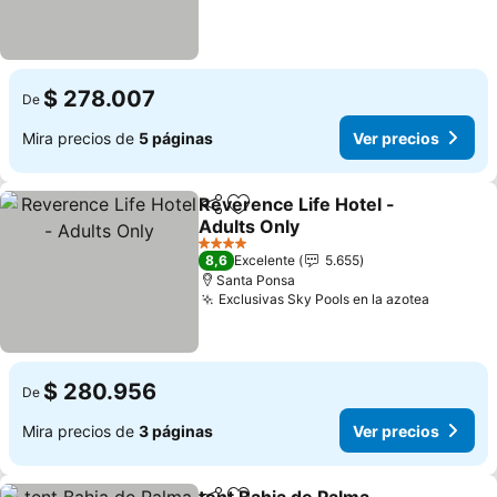
$ 278.007
De
Mira precios de
5 páginas
Ver precios
Reverence Life Hotel -
Compartir
Agregar a favoritos
Adults Only
Ver precios
4 Estrellas
8,6
Excelente
5.655
Santa Ponsa
Exclusivas Sky Pools en la azotea
Ver pre
$ 280.956
De
Mira precios de
3 páginas
Ver precios