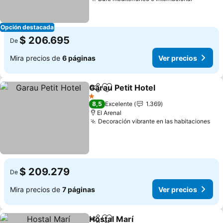
Ver prec
Opción destacada
$ 206.695
De
Mira precios de
6 páginas
Ver precios
Garau Petit Hotel
Compartir
Agregar a favoritos
Ver preci
1 Estrellas
8,5
Excelente
1.369
El Arenal
Decoración vibrante en las habitaciones
Ver
$ 209.279
De
Mira precios de
7 páginas
Ver precios
Hostal Marí