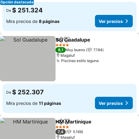
Opción destacada
$ 251.324
De
Mira precios de
8 páginas
Ver precios
Sol Guadalupe
Compartir
Agregar a favoritos
Ver precios
4 Estrellas
8,1
Muy bueno
7.194
Magaluf
Piscinas estilo laguna
Ver precios
$ 252.307
De
Mira precios de
11 páginas
Ver precios
HM Martinique
Compartir
Agregar a favoritos
Ver precios
4 Estrellas
7,4
5.169
Magaluf