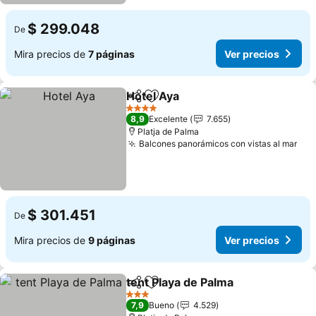
$ 299.048
De
Mira precios de
7 páginas
Ver precios
Hotel Aya
Compartir
Agregar a favoritos
Ver precios
4 Estrellas
8,9
Excelente
7.655
Platja de Palma
Balcones panorámicos con vistas al mar
Ver
$ 301.451
De
Mira precios de
9 páginas
Ver precios
tent Playa de Palma
Compartir
Agregar a favoritos
Ver pr
3 Estrellas
7,9
Bueno
4.529