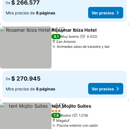
$ 266.577
De
Mira precios de
8 páginas
Ver precios
Rosamar Ibiza Hotel
Compartir
Agregar a favoritos
Ver pr
8,1
Muy bueno
4.422
San Antonio
Animadas salas de karaoke y bar
Ver prec
$ 270.945
De
Mira precios de
8 páginas
Ver precios
tent Mojito Suites
Compartir
Agregar a favoritos
Ver prec
3 Estrellas
7,8
Bueno
1.218
Magaluf
Piscina exterior con salón
Ver precios