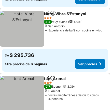
Hotel Vibra S'Estanyol
Compartir
Agregar a favoritos
Ver 
3 Estrellas
8,3
Muy bueno
5.081
San Antonio
Experiencia de bufé con cocina en vivo
Ver 
$ 295.736
De
Mira precios de
6 páginas
Ver precios
tent Arenal
Compartir
Agregar a favoritos
Ver precios
3 Estrellas
7,7
Bueno
3.394
El Arenal
Vistas mediterráneas desde los pisos
superiores