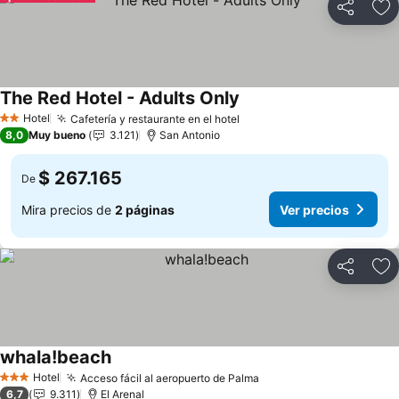
Compartir
Ag
The Red Hotel - Adults Only
Ver precios
Hotel
Cafetería y restaurante en el hotel
Ver precios
2 Estrellas
8,0
Muy bueno
3.121
San Antonio
$ 267.165
De
Mira precios de
2 páginas
Ver precios
Compartir
Ag
whala!beach
Ver precios
Hotel
Acceso fácil al aeropuerto de Palma
Ver precios
3 Estrellas
6,7
9.311
El Arenal