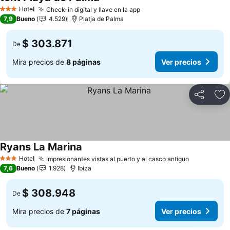
Ver precios
Hotel
Check-in digital y llave en la app
Ver precios
3 Estrellas
7,9
Bueno
4.529
Platja de Palma
$ 303.871
De
Mira precios de
8 páginas
Ver precios
Compartir
Ag
Ryans La Marina
Ver precios
Hotel
Impresionantes vistas al puerto y al casco antiguo
Ver precio
3 Estrellas
7,6
Bueno
1.928
Ibiza
$ 308.948
De
Mira precios de
7 páginas
Ver precios