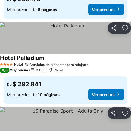
Mira precios de
6 páginas
Ver precios
Compartir
Ag
Hotel Palladium
Ver precios
Hotel
Servicios de bienestar para relajarte
Ver precios
4 Estrellas
8,3
Muy bueno
3.860
Palma
$ 292.841
De
Mira precios de
10 páginas
Ver precios
Compartir
Ag