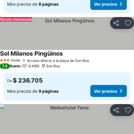
Mira precios de
8 páginas
Ver precios
Opción destacada
Compartir
Ag
Sol Milanos Pingüinos
Ver precios
Hotel
Acceso directo a la playa de Son Bou
Ver precios
3 Estrellas
7,5
Bueno
9.499
Son Bou
$ 236.705
De
Mira precios de
9 páginas
Ver precios
Compartir
Ag