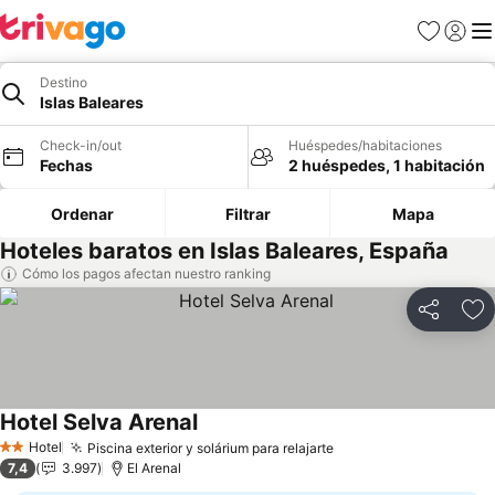
Favoritos
Iniciar 
Me
Destino
Islas Baleares
Check-in/out
Huéspedes/habitaciones
Fechas
2 huéspedes, 1 habitación
Ordenar
Filtrar
Mapa
Hoteles baratos en Islas Baleares, España
Cómo los pagos afectan nuestro ranking
Compartir
Ag
Hotel Selva Arenal
Ver precios
Hotel
Piscina exterior y solárium para relajarte
Ver precios
2 Estrellas
7,4
3.997
El Arenal