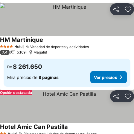
Compartir
Ag
HM Martinique
Ver precios
Hotel
Variedad de deportes y actividades
Ver precios
4 Estrellas
7,4
5.169
Magaluf
$ 261.650
De
Mira precios de
9 páginas
Ver precios
Opción destacada
Compartir
Ag
Hotel Amic Can Pastilla
Ver precios
Hotel
Diversas actividades de deportes acuáticos