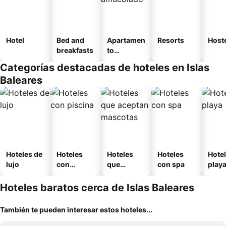
Hotel
Bed and
Apartamen
Resorts
Host
breakfasts
to
amueblad
Categorías destacadas de hoteles en Islas
o
Baleares
Hoteles de
Hoteles
Hoteles
Hoteles
Hotel
lujo
con
que
con spa
play
piscina
aceptan
mascotas
Hoteles baratos cerca de Islas Baleares
También te pueden interesar estos hoteles...