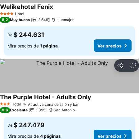
Welikehotel Fenix
Ver precios
Hotel
4 Estrellas
8,2
Muy bueno
2.649
Llucmajor
$ 244.631
De
Mira precios de
1 página
Ver precios
Compartir
Ag
The Purple Hotel - Adults Only
Ver precios
Hotel
Atractiva zona de salón y bar
Ver precios
3 Estrellas
9,6
Excelente
1.095
San Antonio
$ 247.479
De
Mira precios de
4 páginas
Ver precios