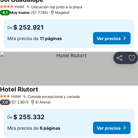
Ver precios
Hotel
Ubicación top junto a la playa
Ver precios
4 Estrellas
8,1
Muy bueno
7.194
Magaluf
$ 252.921
De
Mira precios de
11 páginas
Ver precios
Compartir
Ag
Hotel Riutort
Ver precios
Hotel
Comida excepcional y variada
Ver precios
3 Estrellas
7,0
2.907
El Arenal
$ 255.332
De
Mira precios de
6 páginas
Ver precios