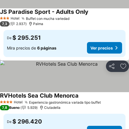
JS Paradise Sport - Adults Only
Ver precios
Hotel
Buffet con mucha variedad
Ver precios
3 Estrellas
7,3
2.937
Palma
$ 295.251
De
Mira precios de
6 páginas
Ver precios
Compartir
Ag
RVHotels Sea Club Menorca
Ver precios
Hotel
Experiencia gastronómica variada tipo buffet
Ver precios
4 Estrellas
7,8
Bueno
5.929
Ciutadella
$ 296.420
De