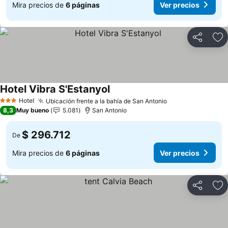
Mira precios de
6 páginas
Ver precios
Compartir
Ag
Hotel Vibra S'Estanyol
Ver precios
Hotel
Ubicación frente a la bahía de San Antonio
Ver precios
3 Estrellas
8,3
Muy bueno
5.081
San Antonio
$ 296.712
De
Mira precios de
6 páginas
Ver precios
Compartir
Ag