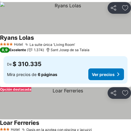
Compartir
Ag
Ryans Lolas
Ver precios
Hotel
La suite única 'Living Room'
Ver precios
4 Estrellas
8,9
Excelente
1.374
Sant Josep de sa Talaia
$ 310.335
De
Mira precios de
6 páginas
Ver precios
Opción destacada
Compartir
Ag
Loar Ferreries
Ver precios
Hotel
Oasis en la azotea con piscina y jacuzzi
Ver precios