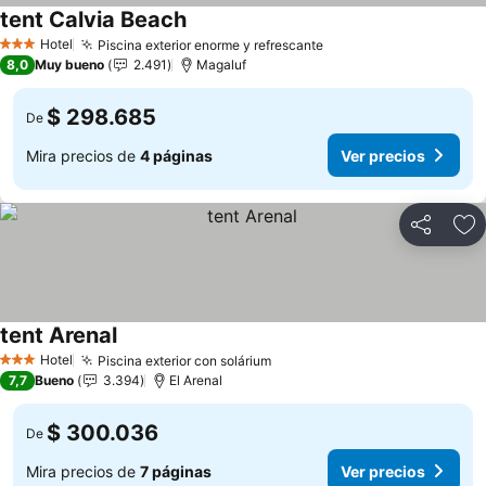
tent Calvia Beach
Ver precios
Hotel
Piscina exterior enorme y refrescante
Ver precios
3 Estrellas
8,0
Muy bueno
2.491
Magaluf
$ 298.685
De
Mira precios de
4 páginas
Ver precios
Compartir
Ag
tent Arenal
Ver precios
Hotel
Piscina exterior con solárium
Ver precios
3 Estrellas
7,7
Bueno
3.394
El Arenal
$ 300.036
De
Mira precios de
7 páginas
Ver precios