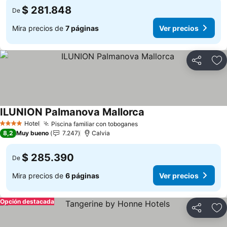
$ 281.848
De
Mira precios de
7 páginas
Ver precios
Compartir
Ag
ILUNION Palmanova Mallorca
Ver precios
Hotel
Piscina familiar con toboganes
Ver precios
4 Estrellas
8,2
Muy bueno
7.247
Calvia
$ 285.390
De
Mira precios de
6 páginas
Ver precios
Opción destacada
Compartir
Ag