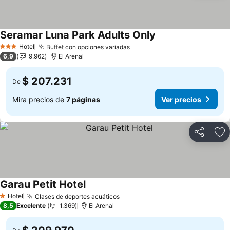
Seramar Luna Park Adults Only
Ver precios
Hotel
Buffet con opciones variadas
Ver precios
3 Estrellas
6,9
9.962
El Arenal
$ 207.231
De
Mira precios de
7 páginas
Ver precios
Compartir
Ag
Garau Petit Hotel
Ver precios
Hotel
Clases de deportes acuáticos
Ver precios
1 Estrellas
8,5
Excelente
1.369
El Arenal