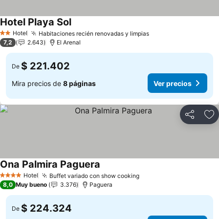
Hotel Playa Sol
Ver precios
Hotel
Habitaciones recién renovadas y limpias
Ver precios
2 Estrellas
7,2
2.643
El Arenal
$ 221.402
De
Mira precios de
8 páginas
Ver precios
Compartir
Ag
Ona Palmira Paguera
Ver precios
Hotel
Buffet variado con show cooking
Ver precios
4 Estrellas
8,0
Muy bueno
3.376
Paguera
$ 224.324
De