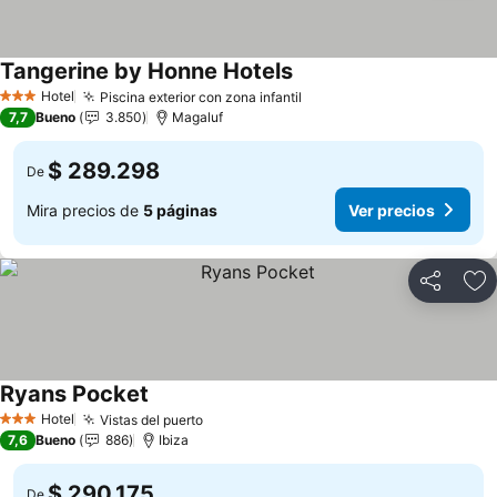
Tangerine by Honne Hotels
Ver precios
Hotel
Piscina exterior con zona infantil
Ver precios
3 Estrellas
7,7
Bueno
3.850
Magaluf
$ 289.298
De
Mira precios de
5 páginas
Ver precios
Compartir
Ag
Ryans Pocket
Ver precios
Hotel
Vistas del puerto
Ver precios
3 Estrellas
7,6
Bueno
886
Ibiza
$ 290.175
De