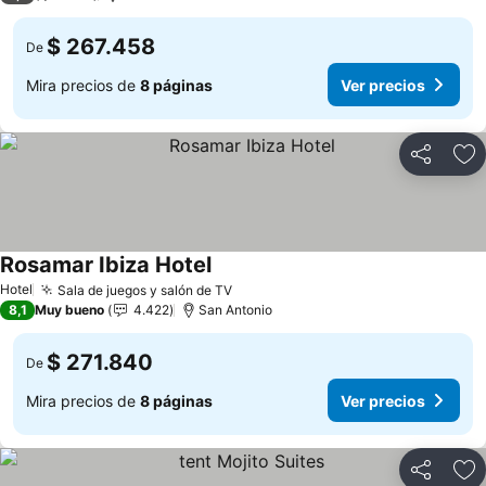
$ 267.458
De
Mira precios de
8 páginas
Ver precios
Compartir
Ag
Rosamar Ibiza Hotel
Ver precios
Hotel
Sala de juegos y salón de TV
Ver precios
8,1
Muy bueno
4.422
San Antonio
$ 271.840
De
Mira precios de
8 páginas
Ver precios
Compartir
Ag