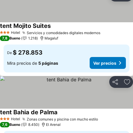
tent Mojito Suites
Ver precios
Hotel
Servicios y comodidades digitales modernos
Ver precios
3 Estrellas
7,8
Bueno
1.218
Magaluf
$ 278.853
De
Mira precios de
5 páginas
Ver precios
Compartir
Ag
tent Bahia de Palma
Ver precios
Hotel
Zonas comunes y piscina con mucho estilo
Ver precios
3 Estrellas
7,6
Bueno
8.450
El Arenal