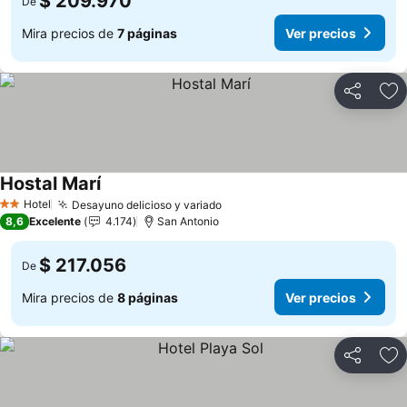
$ 209.970
De
Mira precios de
7 páginas
Ver precios
Compartir
Ag
Hostal Marí
Ver precios
Hotel
Desayuno delicioso y variado
Ver precios
2 Estrellas
8,6
Excelente
4.174
San Antonio
$ 217.056
De
Mira precios de
8 páginas
Ver precios
Compartir
Ag