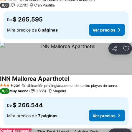
Ver precios
2 Estrellas
6,6
3.270
C'an Pastilla
$ 265.595
De
Mira precios de
8 páginas
Ver precios
Compartir
Ag
INN Mallorca Aparthotel
Ver precios
Hotel
Ubicación privilegiada cerca de cuatro playas de arena.
Ver pr
3 Estrellas
8,3
Muy bueno
1.865
Magaluf
$ 266.544
De
Mira precios de
7 páginas
Ver precios
Opción destacada