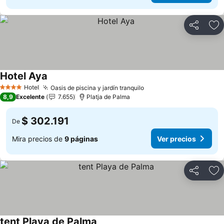
Compartir
Ag
Hotel Aya
Ver precios
Hotel
Oasis de piscina y jardín tranquilo
Ver precios
4 Estrellas
8,9
Excelente
7.655
Platja de Palma
$ 302.191
De
Mira precios de
9 páginas
Ver precios
Compartir
Ag
tent Playa de Palma