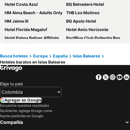
Hotel Costa Azul
BQ Belvedere Hotel
HM Alma Beach - Adults Only
THB Los Molinos
HM Jaime III
BQ Apolo Hotel
Hotel Florida Magaluf
Hotel Amic Horizonte
Hotel Palma Bellver Affiliated by Meliá
PortBlue Club Pollentia Resort & Spa
Ushuaia Ibiza Beach Hotel - Adults Only
Bahia Principe Escape Coral Playa +16
Hotel Vibra Mare Nostrum
Isla Mallorca & Spa
Busca hoteles
Europa
España
Islas Baleares
Hoteles baratos en Islas Baleares
Hotel Palladium
Protur Floriana Resort Aparthotel
Portofino Mallorca
Hotel Royal Plaza
Facebook
Twitter
Insta
Yo
Meliá Cala Galdana
THB Bamboo Alcudia
Elige tu país
Ryans La Marina
Hotel Amic Can Pastilla
Hotel Balear
GPRO Valparaiso Palace & Spa
Agregar en Google
BQ Amfora Beach
Eurostars Puerto de Ibiza
Encuentra nuestros resultados
fácilmente: agrega trivago como
Grand Palladium Select Palace Ibiza
Catalonia Majórica
fuente preferida en Google.
Compañía
Hotel Ilusion Calma & Spa
INNSiDE by Meliá Ibiza Beach