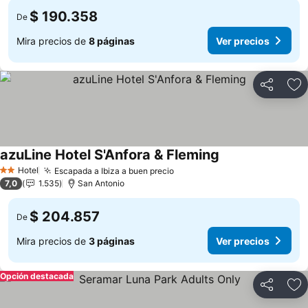
$ 190.358
De
Mira precios de
8 páginas
Ver precios
Compartir
Ag
azuLine Hotel S'Anfora & Fleming
Ver precios
Hotel
Escapada a Ibiza a buen precio
Ver precios
2 Estrellas
7,0
1.535
San Antonio
$ 204.857
De
Mira precios de
3 páginas
Ver precios
Opción destacada
Compartir
Ag