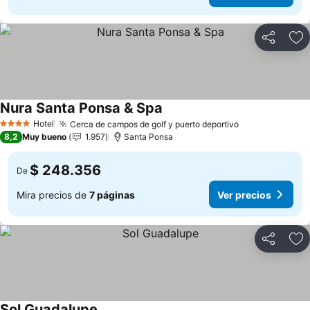
Compartir
Ag
Nura Santa Ponsa & Spa
Ver precios
Hotel
Cerca de campos de golf y puerto deportivo
Ver precios
4 Estrellas
8,2
Muy bueno
1.957
Santa Ponsa
$ 248.356
De
Mira precios de
7 páginas
Ver precios
Compartir
Ag
Sol Guadalupe