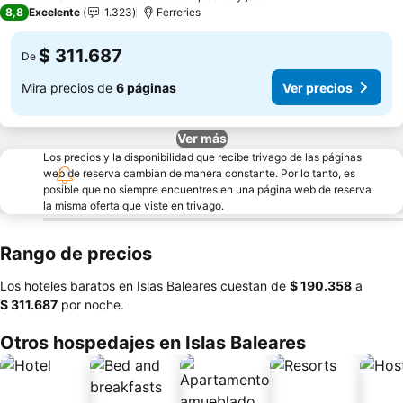
3 Estrellas
8,8
Excelente
1.323
Ferreries
$ 311.687
De
Mira precios de
6 páginas
Ver precios
Ver más
Los precios y la disponibilidad que recibe trivago de las páginas
web de reserva cambian de manera constante. Por lo tanto, es
posible que no siempre encuentres en una página web de reserva
la misma oferta que viste en trivago.
Rango de precios
Los hoteles baratos en Islas Baleares cuestan de
‎$ 190.358
a
‎$ 311.687
por noche.
Otros hospedajes en Islas Baleares