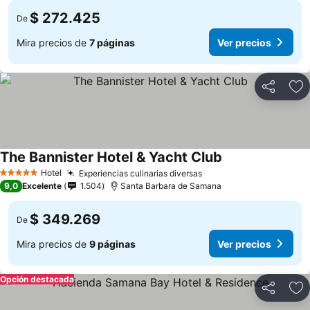
$ 272.425
De
Mira precios de
7 páginas
Ver precios
Compartir
Ag
The Bannister Hotel & Yacht Club
Ver precios
Hotel
Experiencias culinarias diversas
Ver precios
5 Estrellas
9,0
Excelente
1.504
Santa Barbara de Samana
$ 349.269
De
Mira precios de
9 páginas
Ver precios
Opción destacada
Compartir
Ag