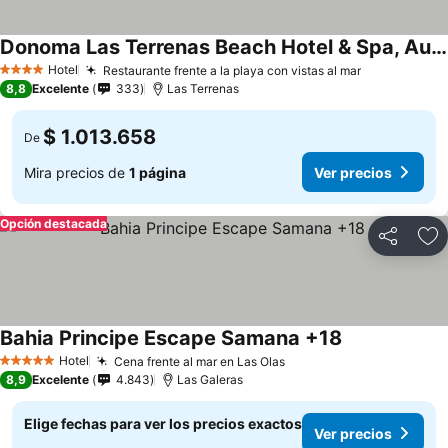
Donoma Las Terrenas Beach Hotel & Spa, Autograph Collection
Ver precios
Hotel
Restaurante frente a la playa con vistas al mar
Ver precios
4 Estrellas
8,8
Excelente
333
Las Terrenas
$ 1.013.658
De
Mira precios de
1 página
Ver precios
Opción destacada
Compartir
Ag
Bahia Principe Escape Samana +18
Ver precios
Hotel
Cena frente al mar en Las Olas
Ver precios
5 Estrellas
8,9
Excelente
4.843
Las Galeras
Elige fechas para ver los precios exactos
Ver precios