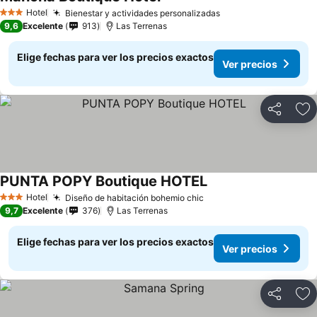
Ver precios
Hotel
Bienestar y actividades personalizadas
Ver precios
3 Estrellas
9,6
Excelente
913
Las Terrenas
Elige fechas para ver los precios exactos
Ver precios
Compartir
Ag
PUNTA POPY Boutique HOTEL
Ver precios
Hotel
Diseño de habitación bohemio chic
Ver precios
3 Estrellas
9,7
Excelente
376
Las Terrenas
Elige fechas para ver los precios exactos
Ver precios
Compartir
Ag