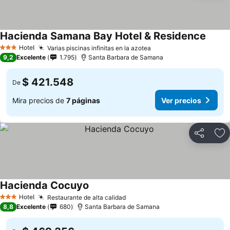
Hacienda Samana Bay Hotel & Residence
Ver pr
Hotel
Varias piscinas infinitas en la azotea
Ver precios
3 Estrellas
9,2
Excelente
1.795
Santa Barbara de Samana
$ 421.548
De
Mira precios de
7 páginas
Ver precios
Compartir
Ag
Hacienda Cocuyo
Ver precios
Hotel
Restaurante de alta calidad
Ver precios
3 Estrellas
8,8
Excelente
680
Santa Barbara de Samana