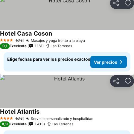
Compartir
Ag
Hotel Casa Coson
Ver precios
Hotel
Masajes y yoga frente a la playa
Ver precios
4 Estrellas
9,1
Excelente
1.161
Las Terrenas
Elige fechas para ver los precios exactos
Ver precios
Compartir
Ag
Hotel Atlantis
Ver precios
Hotel
Servicio personalizado y hospitalidad
Ver precios
4 Estrellas
8,9
Excelente
1.413
Las Terrenas