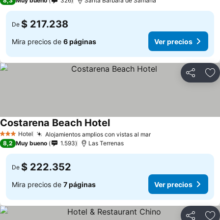
8,3
Muy bueno
326
Santa Barbara de Samana
$ 217.238
De
Mira precios de
6 páginas
Ver precios
Compartir
Ag
Costarena Beach Hotel
Ver precios
Hotel
Alojamientos amplios con vistas al mar
Ver precios
3 Estrellas
8,2
Muy bueno
1.593
Las Terrenas
$ 222.352
De
Mira precios de
7 páginas
Ver precios