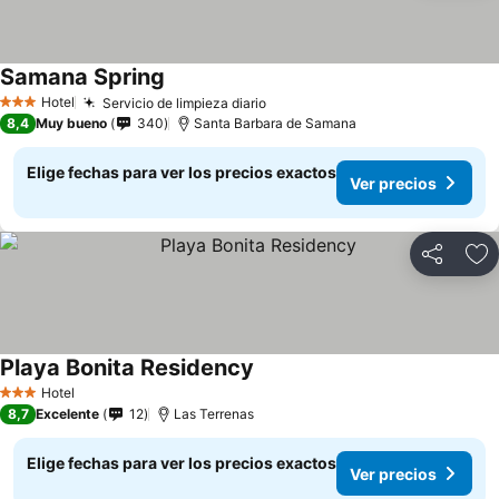
Samana Spring
Ver precios
Hotel
Servicio de limpieza diario
Ver precios
3 Estrellas
8,4
Muy bueno
340
Santa Barbara de Samana
Elige fechas para ver los precios exactos
Ver precios
Compartir
Ag
Playa Bonita Residency
Ver precios
Hotel
3 Estrellas
8,7
Excelente
12
Las Terrenas
Elige fechas para ver los precios exactos
Ver precios