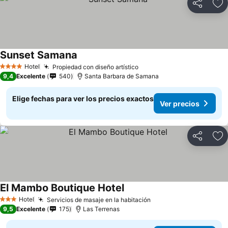
Compartir
Ag
Sunset Samana
Ver precios
Hotel
Propiedad con diseño artístico
Ver precios
4 Estrellas
9,4
Excelente
540
Santa Barbara de Samana
Elige fechas para ver los precios exactos
Ver precios
Compartir
Ag
El Mambo Boutique Hotel
Ver precios
Hotel
Servicios de masaje en la habitación
Ver precios
3 Estrellas
9,5
Excelente
175
Las Terrenas