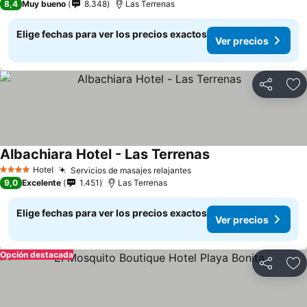
8,4
Muy bueno
8.348
Las Terrenas
Elige fechas para ver los precios exactos
Ver precios
Compartir
Ag
Albachiara Hotel - Las Terrenas
Ver precios
Hotel
Servicios de masajes relajantes
Ver precios
4 Estrellas
9,0
Excelente
1.451
Las Terrenas
Elige fechas para ver los precios exactos
Ver precios
Opción destacada
Compartir
Ag