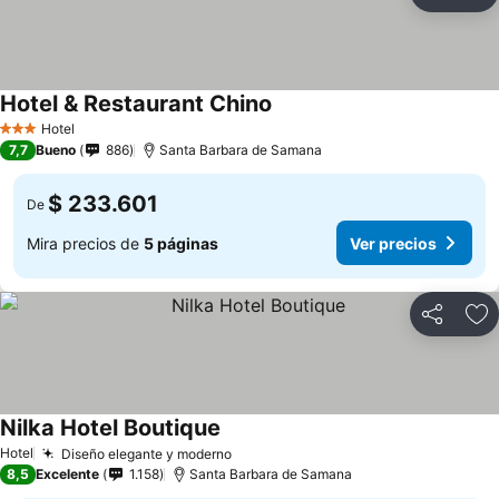
Compartir
Ag
Hotel & Restaurant Chino
Ver precios
Hotel
3 Estrellas
7,7
Bueno
886
Santa Barbara de Samana
$ 233.601
De
Mira precios de
5 páginas
Ver precios
Compartir
Ag
Nilka Hotel Boutique
Ver precios
Hotel
Diseño elegante y moderno
Ver precios
8,5
Excelente
1.158
Santa Barbara de Samana