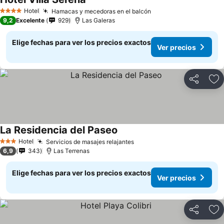
Ver precios
Hotel
Hamacas y mecedoras en el balcón
Ver precios
4 Estrellas
9,2
Excelente
929
Las Galeras
Elige fechas para ver los precios exactos
Ver precios
Compartir
Ag
La Residencia del Paseo
Ver precios
Hotel
Servicios de masajes relajantes
Ver precios
3 Estrellas
6,9
343
Las Terrenas
Elige fechas para ver los precios exactos
Ver precios
Compartir
Ag