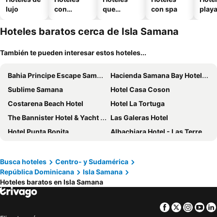
lujo
con
que
con spa
play
piscina
aceptan
mascotas
Hoteles baratos cerca de Isla Samana
También te pueden interesar estos hoteles...
Bahia Principe Escape Samana +18
Hacienda Samana Bay Hotel & Residence
Sublime Samana
Hotel Casa Coson
Costarena Beach Hotel
Hotel La Tortuga
The Bannister Hotel & Yacht Club
Las Galeras Hotel
Hotel Punta Bonita
Albachiara Hotel - Las Terrenas
Hotel Atlantis
Hotel Playa Colibri
Las Palmas Eco Residence
El Mosquito Boutique Hotel Playa Bonita
Busca hoteles
Centro- y Sudamérica
República Dominicana
Isla Samana
Nilka Hotel Boutique
Donoma Las Terrenas Beach Hotel & Spa, Autograph Collection
Hoteles baratos en Isla Samana
La Residencia del Paseo
Mahona Boutique Hotel
Las Mariposas
Hotel Casa Robinson
Facebook
Twitter
Insta
Yo
Hotel Relax
Hotel Alisei