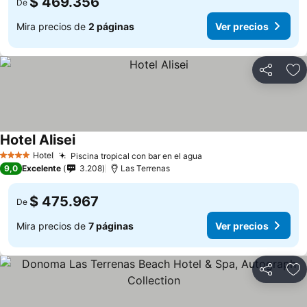
$ 469.356
De
Mira precios de
2 páginas
Ver precios
Compartir
Ag
Hotel Alisei
Ver precios
Hotel
Piscina tropical con bar en el agua
Ver precios
4 Estrellas
9,0
Excelente
3.208
Las Terrenas
$ 475.967
De
Mira precios de
7 páginas
Ver precios
Compartir
Ag