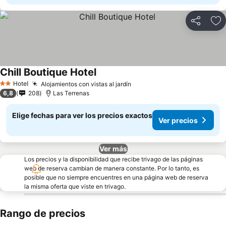
Compartir
Ag
Chill Boutique Hotel
Ver precios
Hotel
Alojamientos con vistas al jardín
Ver precios
2 Estrellas
6,8
208
Las Terrenas
Elige fechas para ver los precios exactos
Ver precios
Ver más
Los precios y la disponibilidad que recibe trivago de las páginas
web de reserva cambian de manera constante. Por lo tanto, es
posible que no siempre encuentres en una página web de reserva
la misma oferta que viste en trivago.
Rango de precios