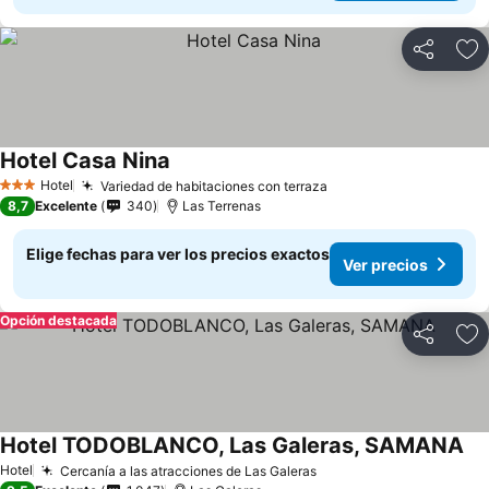
Compartir
Ag
Hotel Casa Nina
Ver precios
Hotel
Variedad de habitaciones con terraza
Ver precios
3 Estrellas
8,7
Excelente
340
Las Terrenas
Elige fechas para ver los precios exactos
Ver precios
Opción destacada
Compartir
Ag
Hotel TODOBLANCO, Las Galeras, SAMANA
Ver
Hotel
Cercanía a las atracciones de Las Galeras
Ver precios