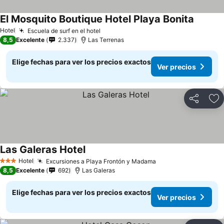
El Mosquito Boutique Hotel Playa Bonita
Ver pre
Hotel
Escuela de surf en el hotel
Ver precios
8,5
Excelente
2.337
Las Terrenas
Elige fechas para ver los precios exactos
Ver precios
Compartir
Ag
Las Galeras Hotel
Ver precios
Hotel
Excursiones a Playa Frontón y Madama
Ver precios
3 Estrellas
8,5
Excelente
692
Las Galeras
Elige fechas para ver los precios exactos
Ver precios