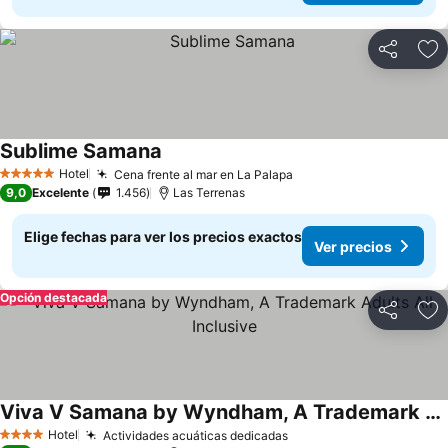
Compartir
Ag
Sublime Samana
Ver precios
Hotel
Cena frente al mar en La Palapa
Ver precios
5 Estrellas
9,0
Excelente
1.456
Las Terrenas
Elige fechas para ver los precios exactos
Ver precios
Opción destacada
Compartir
Ag
Viva V Samana by Wyndham, A Trademark Adults All Inclusive
Ver precios
Hotel
Actividades acuáticas dedicadas
Ver precios
4 Estrellas