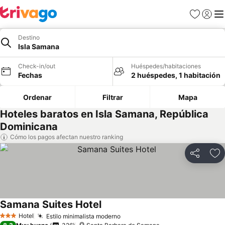
Favoritos
Iniciar 
Me
Destino
Isla Samana
Check-in/out
Huéspedes/habitaciones
Fechas
2 huéspedes, 1 habitación
Ordenar
Filtrar
Mapa
Hoteles baratos en Isla Samana, República
Dominicana
Cómo los pagos afectan nuestro ranking
Compartir
Ag
Samana Suites Hotel
Ver precios
Hotel
Estilo minimalista moderno
Ver precios
3 Estrellas