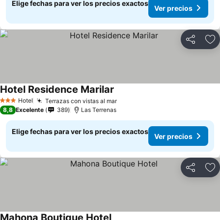
Elige fechas para ver los precios exactos
Ver precios
Compartir
Ag
Hotel Residence Marilar
Ver precios
Hotel
Terrazas con vistas al mar
Ver precios
3 Estrellas
8,8
Excelente
389
Las Terrenas
Elige fechas para ver los precios exactos
Ver precios
Compartir
Ag
Mahona Boutique Hotel