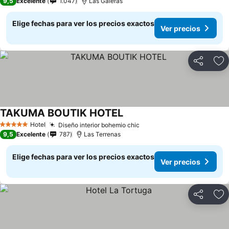
9,5
Excelente
1.047
Las Galeras
Elige fechas para ver los precios exactos
Ver precios
Compartir
Ag
TAKUMA BOUTIK HOTEL
Ver precios
Hotel
Diseño interior bohemio chic
Ver precios
5 Estrellas
9,5
Excelente
787
Las Terrenas
Elige fechas para ver los precios exactos
Ver precios
Compartir
Ag