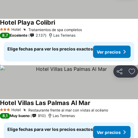
Hotel Playa Colibri
Ver precios
Hotel
Tratamientos de spa completos
Ver precios
3 Estrellas
8,7
Excelente
2.137
Las Terrenas
Elige fechas para ver los precios exactos
Ver precios
Compartir
Ag
Hotel Villas Las Palmas Al Mar
Ver precios
Hotel
Restaurante frente al mar con vistas al océano
Ver precios
3 Estrellas
8,1
Muy bueno
910
Las Terrenas
Elige fechas para ver los precios exactos
Ver precios