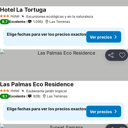
Hotel La Tortuga
Ver precios
Hotel
Excursiones ecológicas y en la naturaleza
Ver precios
3 Estrellas
8,7
Excelente
1.095
Las Terrenas
Elige fechas para ver los precios exactos
Ver precios
Compartir
Ag
Las Palmas Eco Residence
Ver precios
Hotel
Exuberante jardín tropical
Ver precios
3 Estrellas
9,1
Excelente
928
Las Terrenas
Elige fechas para ver los precios exactos
Ver precios