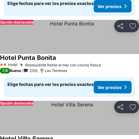
Elige fechas para ver los precios exactos
Ver precios
Opción destacada
Compartir
Ag
Hotel Punta Bonita
Ver precios
Hotel
Restaurante frente al mar con cocina fresca
Ver precios
2 Estrellas
7,9
Bueno
235
Las Terrenas
Elige fechas para ver los precios exactos
Ver precios
Opción destacada
Compartir
Ag
Hotel Villa Serena