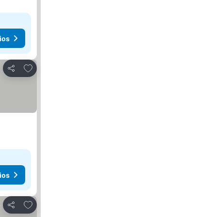
ios
Agregar a favoritos
Compartir
ios
Agregar a favoritos
Compartir