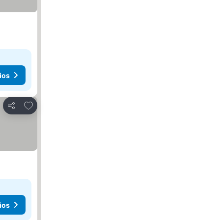
ios
Agregar a favoritos
Compartir
ios