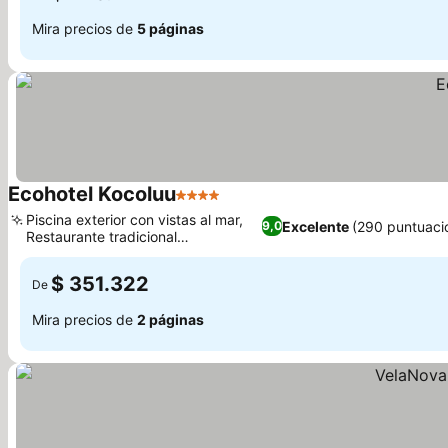
Mira precios de
5 páginas
Ecohotel Kocoluu
4 Estrellas
Piscina exterior con vistas al mar,
Excelente
(290 puntuaci
9,0
Restaurante tradicional
latinoamericano
$ 351.322
De
Mira precios de
2 páginas