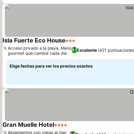
Isla Fuerte Eco House
3 Estrellas
Acceso privado a la playa, Menú
Excelente
(421 puntuaciones
9,1
gourmet que cambia cada día
Elige fechas para ver los precios exactos
Gran Muelle Hotel
4 Estrellas
Alojamientos con vistas al mar,