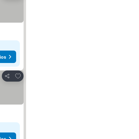
ios
Agregar a favoritos
Compartir
ios