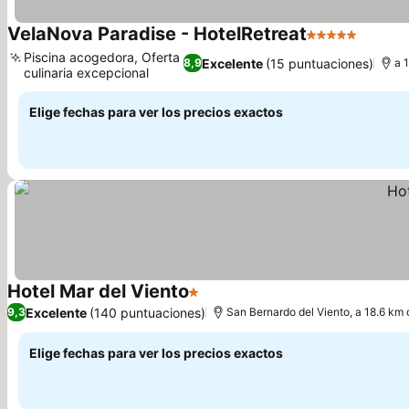
VelaNova Paradise - HotelRetreat
5 Estrellas
Piscina acogedora, Oferta
Excelente
(15 puntuaciones)
8,9
a 
culinaria excepcional
Elige fechas para ver los precios exactos
Hotel Mar del Viento
1 Estrellas
Excelente
(140 puntuaciones)
9,3
San Bernardo del Viento, a 18.6 km d
Elige fechas para ver los precios exactos