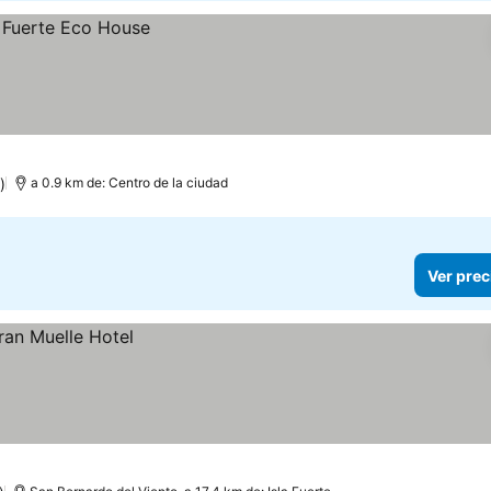
)
a 0.9 km de: Centro de la ciudad
Ver prec