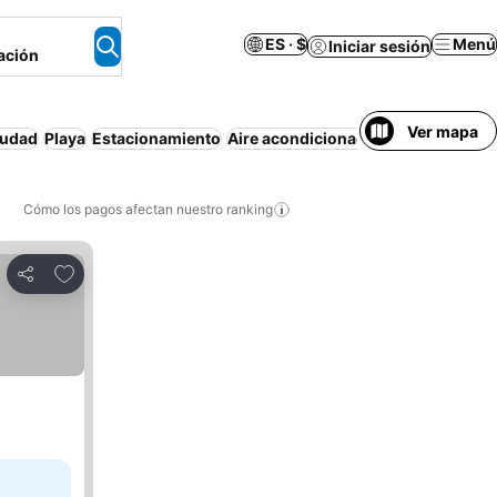
ES · $
Menú
Iniciar sesión
ación
Ver mapa
iudad
Playa
Estacionamiento
Aire acondicionado
Wifi
Desayuno 
Cómo los pagos afectan nuestro ranking
Agregar a favoritos
Compartir