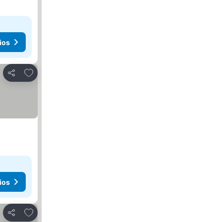
ios
Agregar a favoritos
Compartir
ios
Agregar a favoritos
Compartir