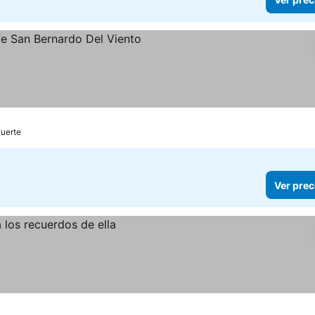
as
Fuerte
Ver prec