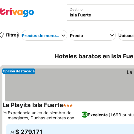
Destino
Filtros
Precios de menor a mayor
Precio
Ubicac
Hoteles baratos en Isla Fu
Opción destacada
La Playita Isla Fuerte
3 Estrellas
Experiencia única de siembra de
Excelente
(1.693 puntu
8,9
manglares, Duchas exteriores con
vistas al mar
$ 279.171
De