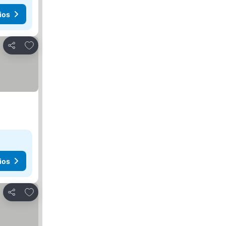
ios
Agregar a favoritos
Compartir
ios
Agregar a favoritos
Compartir