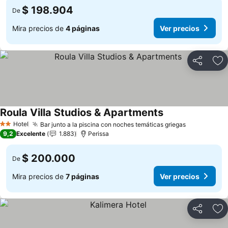
$ 198.904
De
Mira precios de
4 páginas
Ver precios
Compartir
Ag
Roula Villa Studios & Apartments
Ver precios
Hotel
Bar junto a la piscina con noches temáticas griegas
Ver precio
2 Estrellas
9,2
Excelente
1.883
Perissa
$ 200.000
De
Mira precios de
7 páginas
Ver precios
Compartir
Ag