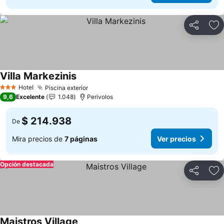
Compartir
Ag
Villa Markezinis
Ver precios
Hotel
Piscina exterior
Ver precios
3 Estrellas
9,6
Excelente
1.048
Perivolos
$ 214.938
De
Mira precios de
7 páginas
Ver precios
Opción destacada
Compartir
Ag
Maistros Village