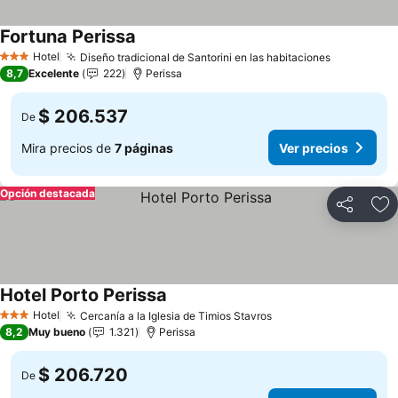
Fortuna Perissa
Ver precios
Hotel
Diseño tradicional de Santorini en las habitaciones
Ver preci
3 Estrellas
8,7
Excelente
222
Perissa
$ 206.537
De
Mira precios de
7 páginas
Ver precios
Opción destacada
Compartir
Ag
Hotel Porto Perissa
Ver precios
Hotel
Cercanía a la Iglesia de Timios Stavros
Ver precios
3 Estrellas
8,2
Muy bueno
1.321
Perissa
$ 206.720
De