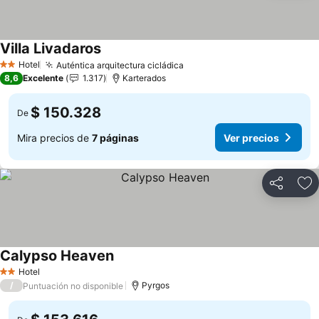
Villa Livadaros
Ver precios
Hotel
Auténtica arquitectura cicládica
Ver precios
2 Estrellas
8,6
Excelente
1.317
Karterados
$ 150.328
De
Mira precios de
7 páginas
Ver precios
Compartir
Ag
Calypso Heaven
Ver precios
Hotel
2 Estrellas
/
Pyrgos
Puntuación no disponible