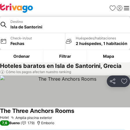
Favoritos
Iniciar 
Me
Destino
Isla de Santorini
Check-in/out
Huéspedes/habitaciones
Fechas
2 huéspedes, 1 habitación
Ordenar
Filtrar
Mapa
Hoteles baratos en Isla de Santorini, Grecia
Cómo los pagos afectan nuestro ranking
Compartir
Ag
The Three Anchors Rooms
Ver precios
Hotel
Amplia piscina exterior
Ver precios
7,6
Bueno
179
Emborio