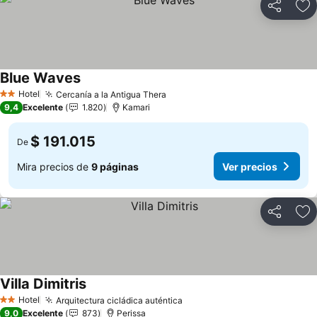
Compartir
Ag
Blue Waves
Ver precios
Hotel
Cercanía a la Antigua Thera
Ver precios
2 Estrellas
9,4
Excelente
1.820
Kamari
$ 191.015
De
Mira precios de
9 páginas
Ver precios
Compartir
Ag
Villa Dimitris
Ver precios
Hotel
Arquitectura cicládica auténtica
Ver precios
2 Estrellas
9,0
Excelente
873
Perissa