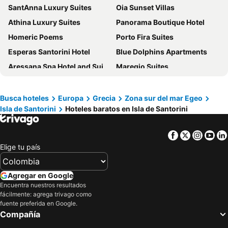
SantAnna Luxury Suites
Oia Sunset Villas
Athina Luxury Suites
Panorama Boutique Hotel
Homeric Poems
Porto Fira Suites
Esperas Santorini Hotel
Blue Dolphins Apartments
Aressana Spa Hotel and Suites
Maregio Suites
Ducato Di Oia
Corrado Caldera Apartments
Oia Mare Villas
Ira Hotel & Spa
Busca hoteles
Europa
Grecia
Zona sur del mar Egeo
Isla de Santorini
Hoteles baratos en Isla de Santorini
Kratiras View Luxury Suites
Astro Palace Hotel & Suites
Deluxe Suites Santorini
Remvi Suites
Facebook
Twitter
Insta
Yo
Theoxenia Caldera Hotel
Aegeeis
Elige tu país
Galatia Villas
Kýma Perissa
IKIES Santorini
Goulielmos Hotel & Spa
Agregar en Google
Rocabella Santorini Hotel & SPA
On The Rocks Santorini
Encuentra nuestros resultados
fácilmente: agrega trivago como
Cilon Suites Santorini
Hotel Santorini
fuente preferida en Google.
Compañía
White Pearl Villas
Andromeda Villas & Spa Resort