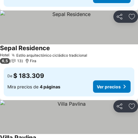
Compartir
Ag
Sepal Residence
Ver precios
Hotel
Estilo arquitectónico cicládico tradicional
Ver precios
6,5
13
Fira
$ 183.309
De
Mira precios de
4 páginas
Ver precios
Compartir
Ag
Villa Pavlina