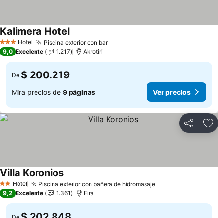
Kalimera Hotel
Ver precios
Hotel
Piscina exterior con bar
Ver precios
3 Estrellas
9,0
Excelente
1.217
Akrotiri
$ 200.219
De
Mira precios de
9 páginas
Ver precios
Compartir
Ag
Villa Koronios
Ver precios
Hotel
Piscina exterior con bañera de hidromasaje
Ver precios
2 Estrellas
9,2
Excelente
1.361
Fira
$ 202.848
De