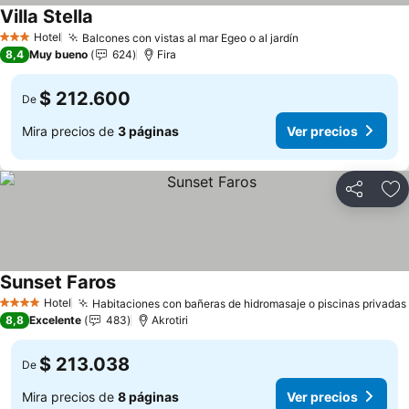
Villa Stella
Ver precios
Hotel
Balcones con vistas al mar Egeo o al jardín
Ver precios
3 Estrellas
8,4
Muy bueno
624
Fira
$ 212.600
De
Mira precios de
3 páginas
Ver precios
Compartir
Ag
Sunset Faros
Ver precios
Hotel
Habitaciones con bañeras de hidromasaje o piscinas privadas
4 Estrellas
8,8
Excelente
483
Akrotiri
$ 213.038
De
Mira precios de
8 páginas
Ver precios