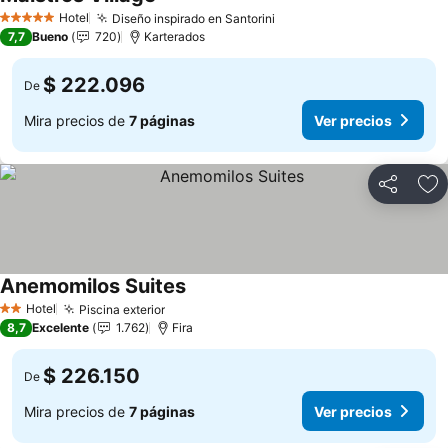
Ver precios
Hotel
Diseño inspirado en Santorini
Ver precios
5 Estrellas
7,7
Bueno
720
Karterados
$ 222.096
De
Mira precios de
7 páginas
Ver precios
Compartir
Ag
Anemomilos Suites
Ver precios
Hotel
Piscina exterior
Ver precios
2 Estrellas
8,7
Excelente
1.762
Fira
$ 226.150
De
Mira precios de
7 páginas
Ver precios