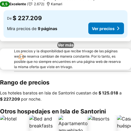
2 Estrellas
8,5
Excelente
2.672
Kamari
$ 227.209
De
Mira precios de
9 páginas
Ver precios
Ver más
Los precios y la disponibilidad que recibe trivago de las páginas
web de reserva cambian de manera constante. Por lo tanto, es
posible que no siempre encuentres en una página web de reserva
la misma oferta que viste en trivago.
Rango de precios
Los hoteles baratos en Isla de Santorini cuestan de
‎$ 125.018
a
‎$ 227.209
por noche.
Otros hospedajes en Isla de Santorini