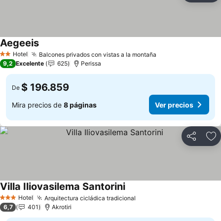
Aegeeis
Ver precios
Hotel
Balcones privados con vistas a la montaña
Ver precios
2 Estrellas
9,2
Excelente
625
Perissa
$ 196.859
De
Mira precios de
8 páginas
Ver precios
Compartir
Ag
Villa Iliovasilema Santorini
Ver precios
Hotel
Arquitectura cicládica tradicional
Ver precios
3 Estrellas
6,7
401
Akrotiri