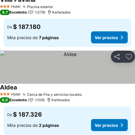
Ver precios
Hotel
Piscina exterior
Ver precios
3 Estrellas
8,7
Excelente
1.079
Karterados
$ 187.180
De
Mira precios de
7 páginas
Ver precios
Compartir
Ag
Aldea
Ver precios
Hotel
Cerca de Fira y servicios locales
Ver precios
3 Estrellas
9,0
Excelente
1.106
Karterados
$ 187.326
De
Mira precios de
2 páginas
Ver precios