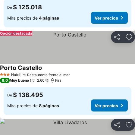
$ 125.018
De
Mira precios de
4 páginas
Ver precios
Opción destacada
Compartir
Ag
Porto Castello
Ver precios
Hotel
Restaurante frente al mar
Ver precios
3 Estrellas
8,0
Muy bueno
2.604
Fira
$ 138.495
De
Mira precios de
8 páginas
Ver precios
Compartir
Ag