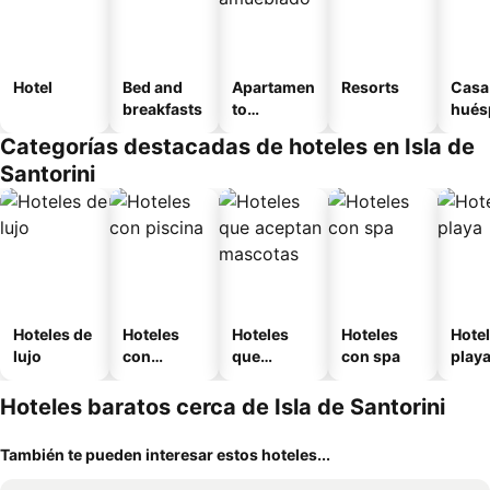
Hotel
Bed and
Apartamen
Resorts
Casa
breakfasts
to
hués
amueblad
Categorías destacadas de hoteles en Isla de
o
Santorini
Hoteles de
Hoteles
Hoteles
Hoteles
Hotel
lujo
con
que
con spa
play
piscina
aceptan
mascotas
Hoteles baratos cerca de Isla de Santorini
También te pueden interesar estos hoteles...