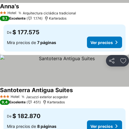
Anna's
Ver precios
Hotel
Arquitectura cicládica tradicional
Ver precios
2 Estrellas
9,1
Excelente
1.174
Karterados
$ 177.575
De
Mira precios de
7 páginas
Ver precios
Compartir
Ag
Santoterra Antigua Suites
Ver precios
Hotel
Jacuzzi exterior acogedor
Ver precios
3 Estrellas
9,4
Excelente
451
Karterados
$ 182.870
De
Mira precios de
8 páginas
Ver precios