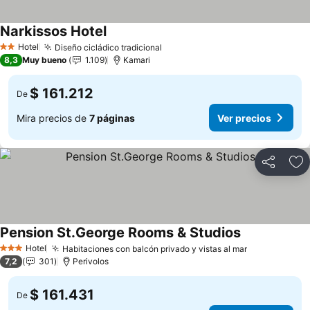
Narkissos Hotel
Ver precios
Hotel
Diseño cicládico tradicional
Ver precios
2 Estrellas
8,3
Muy bueno
1.109
Kamari
$ 161.212
De
Mira precios de
7 páginas
Ver precios
Compartir
Ag
Pension St.George Rooms & Studios
Ver precios
Hotel
Habitaciones con balcón privado y vistas al mar
Ver precios
3 Estrellas
7,2
301
Perivolos
$ 161.431
De