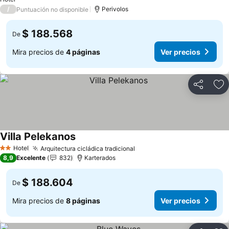
/
Perivolos
Puntuación no disponible
$ 188.568
De
Mira precios de
4 páginas
Ver precios
Compartir
Ag
Villa Pelekanos
Ver precios
Hotel
Arquitectura cicládica tradicional
Ver precios
2 Estrellas
8,9
Excelente
832
Karterados
$ 188.604
De
Mira precios de
8 páginas
Ver precios