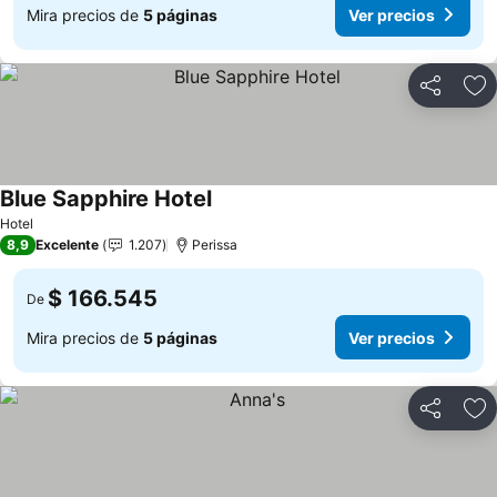
Mira precios de
5 páginas
Ver precios
Compartir
Ag
Blue Sapphire Hotel
Ver precios
Hotel
8,9
Excelente
1.207
Perissa
$ 166.545
De
Mira precios de
5 páginas
Ver precios
Compartir
Ag