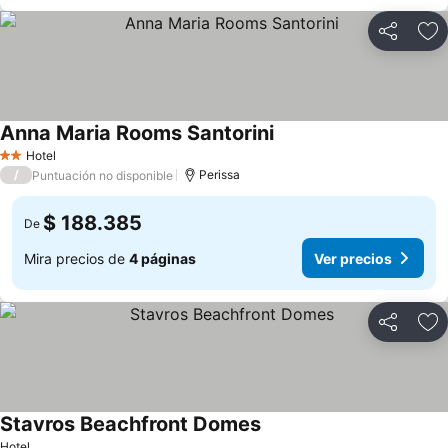
Compartir
Ag
Anna Maria Rooms Santorini
Ver precios
Hotel
2 Estrellas
/
Perissa
Puntuación no disponible
$ 188.385
De
Mira precios de
4 páginas
Ver precios
Compartir
Ag
Stavros Beachfront Domes
Ver precios
Hotel