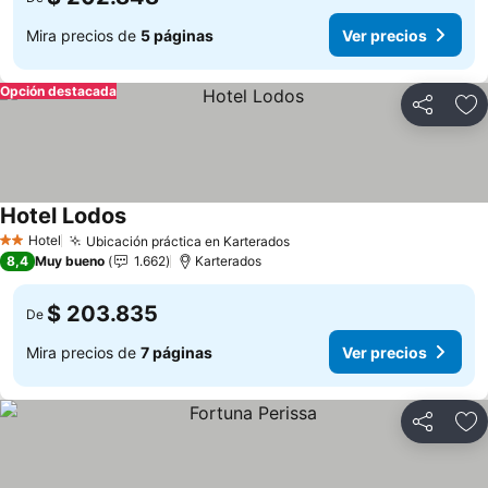
Mira precios de
5 páginas
Ver precios
Opción destacada
Compartir
Ag
Hotel Lodos
Ver precios
Hotel
Ubicación práctica en Karterados
Ver precios
2 Estrellas
8,4
Muy bueno
1.662
Karterados
$ 203.835
De
Mira precios de
7 páginas
Ver precios
Compartir
Ag