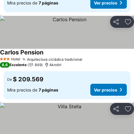
Mira precios de
7 páginas
Ver precios
Compartir
Ag
Carlos Pension
Ver precios
Hotel
Arquitectura cicládica tradicional
Ver precios
3 Estrellas
8,6
Excelente
849
Akrotiri
$ 209.569
De
Mira precios de
7 páginas
Ver precios
Compartir
Ag