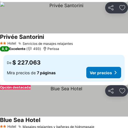
Compartir
Ag
Privée Santorini
Ver precios
Hotel
Servicios de masajes relajantes
Ver precios
2 Estrellas
8,9
Excelente
493
Perissa
$ 227.063
De
Mira precios de
7 páginas
Ver precios
Opción destacada
Compartir
Ag
Blue Sea Hotel
Ver precios
Hotel
Masajes relajantes y bañeras de hidromasaje
Ver precios