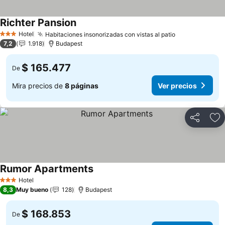
Richter Pansion
Hotel
Habitaciones insonorizadas con vistas al patio
3 Estrellas
7,2
1.918
Budapest
$ 165.477
De
Mira precios de
8 páginas
Ver precios
Compartir
Ag
Rumor Apartments
Hotel
3 Estrellas
8,3
Muy bueno
128
Budapest
$ 168.853
De