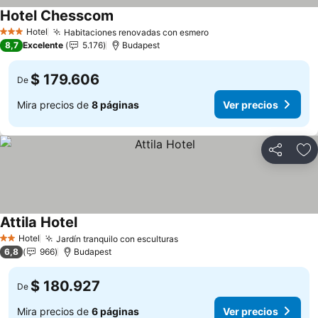
Hotel Chesscom
Hotel
Habitaciones renovadas con esmero
3 Estrellas
8,7
Excelente
5.176
Budapest
$ 179.606
De
Mira precios de
8 páginas
Ver precios
Compartir
Ag
Attila Hotel
Hotel
Jardín tranquilo con esculturas
2 Estrellas
6,8
966
Budapest
$ 180.927
De
Mira precios de
6 páginas
Ver precios