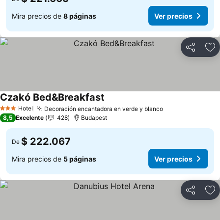
Mira precios de
8 páginas
Ver precios
Compartir
Ag
Czakó Bed&Breakfast
Hotel
Decoración encantadora en verde y blanco
3 Estrellas
8,5
Excelente
428
Budapest
$ 222.067
De
Mira precios de
5 páginas
Ver precios
Compartir
Ag