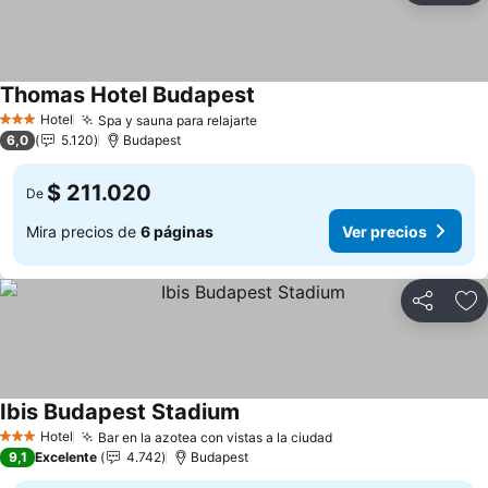
Thomas Hotel Budapest
Hotel
Spa y sauna para relajarte
3 Estrellas
6,0
5.120
Budapest
$ 211.020
De
Mira precios de
6 páginas
Ver precios
Compartir
Ag
Ibis Budapest Stadium
Hotel
Bar en la azotea con vistas a la ciudad
3 Estrellas
9,1
Excelente
4.742
Budapest