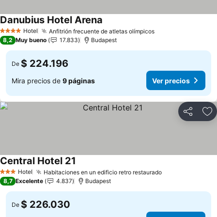
Danubius Hotel Arena
Hotel
Anfitrión frecuente de atletas olímpicos
4 Estrellas
8,2
Muy bueno
17.833
Budapest
$ 224.196
De
Mira precios de
9 páginas
Ver precios
Compartir
Ag
Central Hotel 21
Hotel
Habitaciones en un edificio retro restaurado
3 Estrellas
8,7
Excelente
4.837
Budapest
$ 226.030
De