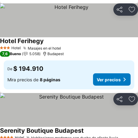
Compartir
Ag
Hotel Ferihegy
Hotel
Masajes en el hotel
3 Estrellas
7,6
Bueno
5.058
Budapest
$ 194.910
De
Mira precios de
8 páginas
Ver precios
Compartir
Ag
Serenity Boutique Budapest
Hotel
Habitaciones modernas con ducha de efecto lluvia