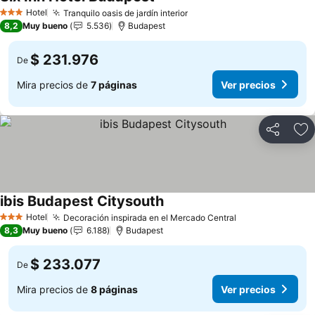
Hotel
Tranquilo oasis de jardín interior
3 Estrellas
8,2
Muy bueno
5.536
Budapest
$ 231.976
De
Mira precios de
7 páginas
Ver precios
Compartir
Ag
ibis Budapest Citysouth
Hotel
Decoración inspirada en el Mercado Central
3 Estrellas
8,3
Muy bueno
6.188
Budapest
$ 233.077
De
Mira precios de
8 páginas
Ver precios