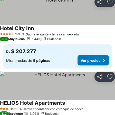
Compartir
Ag
Hotel City Inn
Hotel
Sauna relajante y terraza amueblada
4 Estrellas
8,3
Muy bueno
6.443
Budapest
$ 207.277
De
Mira precios de
5 páginas
Ver precios
Compartir
Ag
HELIOS Hotel Apartments
Hotel
Jardín encantador con estanque de peces
3 Estrellas
8,7
Excelente
3.061
Budapest