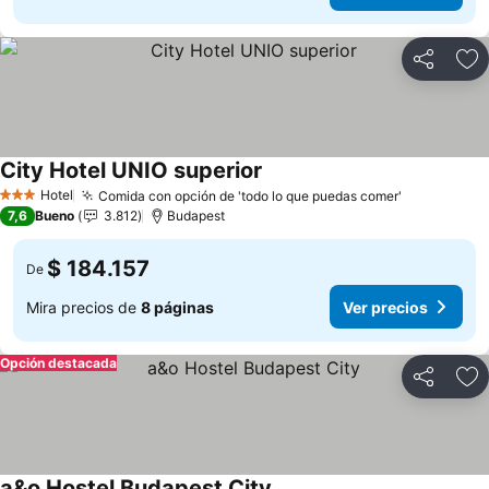
Compartir
Ag
City Hotel UNIO superior
Hotel
Comida con opción de 'todo lo que puedas comer'
3 Estrellas
7,6
Bueno
3.812
Budapest
$ 184.157
De
Mira precios de
8 páginas
Ver precios
Opción destacada
Compartir
Ag
a&o Hostel Budapest City