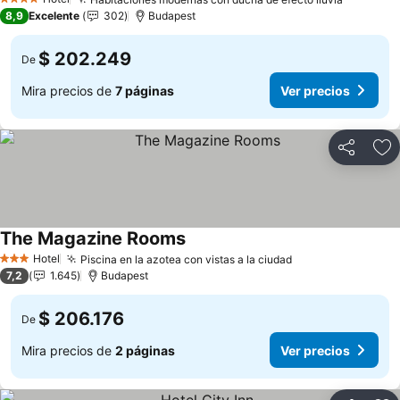
4 Estrellas
8,9
Excelente
302
Budapest
$ 202.249
De
Mira precios de
7 páginas
Ver precios
Compartir
Ag
The Magazine Rooms
Hotel
Piscina en la azotea con vistas a la ciudad
3 Estrellas
7,2
1.645
Budapest
$ 206.176
De
Mira precios de
2 páginas
Ver precios