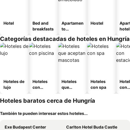
Hotel
Bed and
Apartamen
Hostel
Apar
breakfasts
to
hotel
amueblad
Categorías destacadas de hoteles en Hungría
o
Hoteles de
Hoteles
Hoteles
Hoteles
Hote
lujo
con
que
con spa
con
piscina
aceptan
esta
mascotas
mien
Hoteles baratos cerca de Hungría
También te pueden interesar estos hoteles...
Exe Budapest Center
Carlton Hotel Buda Castle