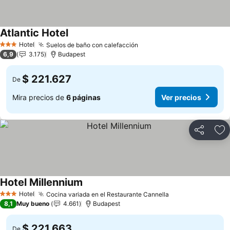
Atlantic Hotel
Hotel
Suelos de baño con calefacción
3 Estrellas
6,9
3.175
Budapest
$ 221.627
De
Mira precios de
6 páginas
Ver precios
Compartir
Ag
Hotel Millennium
Hotel
Cocina variada en el Restaurante Cannella
3 Estrellas
8,1
Muy bueno
4.661
Budapest
$ 221.663
De