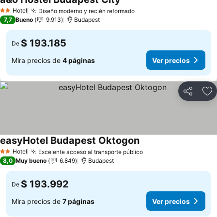
Hotel
Diseño moderno y recién reformado
2 Estrellas
7,7
Bueno
9.913
Budapest
$ 193.185
De
Mira precios de
4 páginas
Ver precios
Compartir
Ag
easyHotel Budapest Oktogon
Hotel
Excelente acceso al transporte público
2 Estrellas
8,0
Muy bueno
6.849
Budapest
$ 193.992
De
Mira precios de
7 páginas
Ver precios