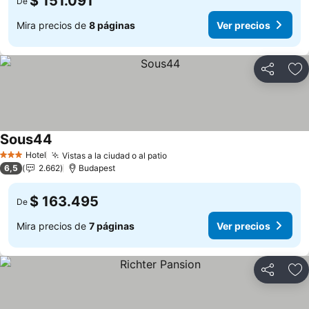
$ 151.091
De
Mira precios de
8 páginas
Ver precios
Compartir
Ag
Sous44
Hotel
Vistas a la ciudad o al patio
3 Estrellas
6,5
2.662
Budapest
$ 163.495
De
Mira precios de
7 páginas
Ver precios
Compartir
Ag