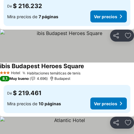
$ 216.232
De
Mira precios de
7 páginas
Ver precios
Compartir
Ag
ibis Budapest Heroes Square
Hotel
Habitaciones temáticas de tenis
3 Estrellas
8,1
Muy bueno
4.696
Budapest
$ 219.461
De
Mira precios de
10 páginas
Ver precios
Compartir
Ag