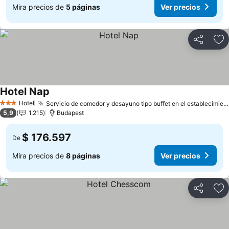
Mira precios de
5 páginas
Ver precios
Compartir
Ag
Hotel Nap
Hotel
Servicio de comedor y desayuno tipo buffet en el establecimiento.
3 Estrellas
5,9
1.215
Budapest
$ 176.597
De
Mira precios de
8 páginas
Ver precios
Compartir
Ag