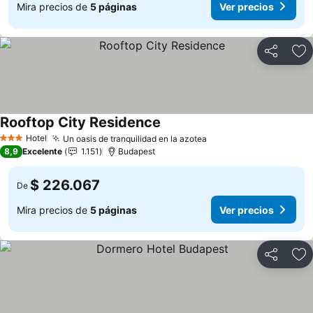
Mira precios de
5 páginas
Ver precios
Compartir
Ag
Rooftop City Residence
Hotel
Un oasis de tranquilidad en la azotea
3 Estrellas
8,9
Excelente
1.151
Budapest
$ 226.067
De
Mira precios de
5 páginas
Ver precios
Compartir
Ag