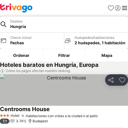
Favoritos
Iniciar 
Me
Destino
Hungría
Check-in/out
Huéspedes/habitaciones
Fechas
2 huéspedes, 1 habitación
Ordenar
Filtrar
Mapa
Hoteles baratos en Hungría, Europa
Cómo los pagos afectan nuestro ranking
Compartir
Ag
Centrooms House
Hotel
Habitaciones con vistas a la ciudad o al patio
3 Estrellas
7,1
3.741
Budapest