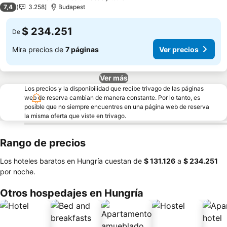
3 Estrellas
7,4
3.258
Budapest
$ 234.251
De
Mira precios de
7 páginas
Ver precios
Ver más
Los precios y la disponibilidad que recibe trivago de las páginas
web de reserva cambian de manera constante. Por lo tanto, es
posible que no siempre encuentres en una página web de reserva
la misma oferta que viste en trivago.
Rango de precios
Los hoteles baratos en Hungría cuestan de
‎$ 131.126
a
‎$ 234.251
por noche.
Otros hospedajes en Hungría