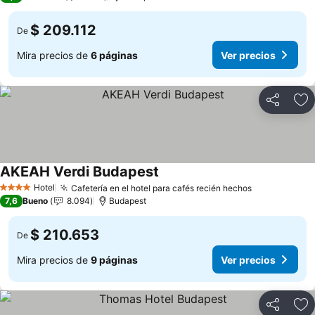
$ 209.112
De
Mira precios de
6 páginas
Ver precios
Compartir
Ag
AKEAH Verdi Budapest
Hotel
Cafetería en el hotel para cafés recién hechos
4 Estrellas
7,6
Bueno
8.094
Budapest
$ 210.653
De
Mira precios de
9 páginas
Ver precios
Compartir
Ag