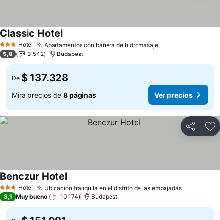
Classic Hotel
Hotel
Apartamentos con bañera de hidromasaje
3 Estrellas
5,8
3.542
Budapest
$ 137.328
De
Mira precios de
8 páginas
Ver precios
Compartir
Ag
Benczur Hotel
Hotel
Ubicación tranquila en el distrito de las embajadas
3 Estrellas
8,1
Muy bueno
10.174
Budapest