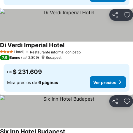
Compartir
Ag
Di Verdi Imperial Hotel
Hotel
Restaurante informal con patio
4 Estrellas
7,9
Bueno
2.809
Budapest
$ 231.609
De
Mira precios de
6 páginas
Ver precios
Compartir
Ag
Six Inn Hotel Budapest