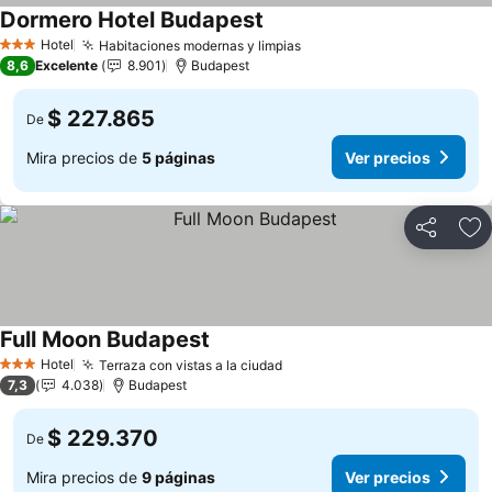
Dormero Hotel Budapest
Hotel
Habitaciones modernas y limpias
3 Estrellas
8,6
Excelente
8.901
Budapest
$ 227.865
De
Mira precios de
5 páginas
Ver precios
Compartir
Ag
Full Moon Budapest
Hotel
Terraza con vistas a la ciudad
3 Estrellas
7,3
4.038
Budapest
$ 229.370
De
Mira precios de
9 páginas
Ver precios