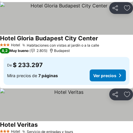
Compartir
Ag
Hotel Gloria Budapest City Center
Hotel
Habitaciones con vistas al jardín o a la calle
3 Estrellas
8,2
Muy bueno
2.805
Budapest
$ 233.297
De
Mira precios de
7 páginas
Ver precios
Compartir
Ag
Hotel Veritas
Hotel
Servicio de entradas y tours