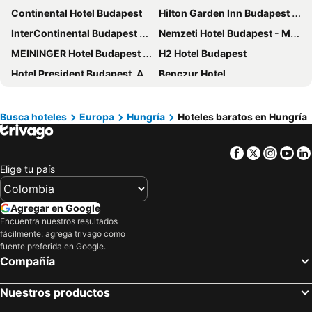
Continental Hotel Budapest
Hilton Garden Inn Budapest City Centre
InterContinental Budapest by IHG
Nemzeti Hotel Budapest - MGallery Collection
MEININGER Hotel Budapest Great Market Hall
H2 Hotel Budapest
Hotel President Budapest, Affiliated by Meliá
Benczur Hotel
ibis Budapest Citysouth
Rumor Apartments
easyHotel Budapest Oktogon
Dormero Hotel Budapest
Busca hoteles
Europa
Hungría
Hoteles baratos en Hungría
voco Budapest D8 by IHG
Medos Hotel
Facebook
Twitter
Insta
Yo
K+K Hotel Opera
Ramada By Wyndham Budapest City Center
Elige tu país
Dorothea Hotel, Budapest, Autograph Collection
City Hotel UNIO superior
Callas House
AKEAH Verdi Budapest
Agregar en Google
Mystery Hotel Budapest
Barcelo Budapest
Encuentra nuestros resultados
fácilmente: agrega trivago como
Movenpick Budapest Centrum
Hotel Central Basilica
fuente preferida en Google.
Opera Garden Hotel & Apartments
Ikonik Parlament
Compañía
Gozsdu Court Budapest
Fortuna Boat Hotel Budapest
Nuestros productos
Courtyard by Marriott Budapest City Center
Atrium Fashion Hotel