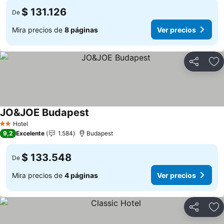
$ 131.126
De
Mira precios de
8 páginas
Ver precios
Compartir
Ag
JO&JOE Budapest
Hotel
2 Estrellas
9,2
Excelente
1.584
Budapest
$ 133.548
De
Mira precios de
4 páginas
Ver precios
Compartir
Ag