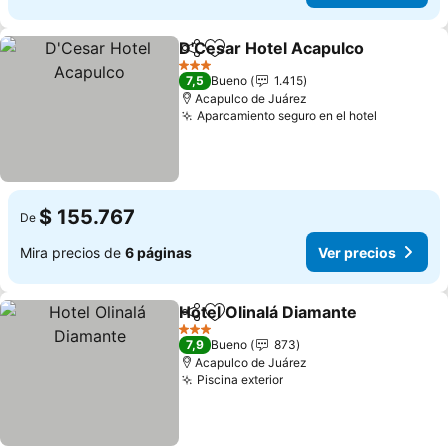
D'Cesar Hotel Acapulco
Compartir
Agregar a favoritos
3 Estrellas
7,5
Bueno
1.415
Acapulco de Juárez
Aparcamiento seguro en el hotel
$ 155.767
De
Mira precios de
6 páginas
Ver precios
Hotel Olinalá Diamante
Compartir
Agregar a favoritos
3 Estrellas
7,9
Bueno
873
Acapulco de Juárez
Piscina exterior