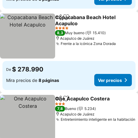
Copacabana Beach Hotel
Compartir
Agregar a favoritos
Acapulco
4 Estrellas
8,3
Muy bueno
15.410
Acapulco de Juárez
Frente a la icónica Zona Dorada
$ 278.990
De
Mira precios de
8 páginas
Ver precios
One Acapulco Costera
Compartir
Agregar a favoritos
3 Estrellas
7,8
Bueno
5.234
Acapulco de Juárez
Entretenimiento inteligente en la habitación