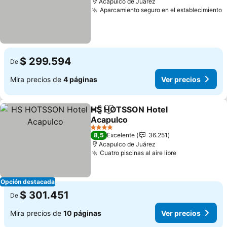
Acapulco de Juárez
Aparcamiento seguro en el establecimiento
$ 299.594
De
Mira precios de
4 páginas
Ver precios
HS HOTSSON Hotel
Compartir
Agregar a favoritos
Acapulco
4 Estrellas
8,5
Excelente
36.251
Acapulco de Juárez
Cuatro piscinas al aire libre
Opción destacada
$ 301.451
De
Mira precios de
10 páginas
Ver precios