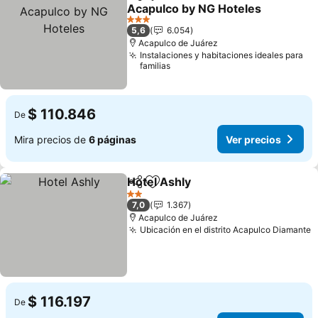
Compartir
Agregar a favoritos
Acapulco by NG Hoteles
3 Estrellas
5,6
6.054
Acapulco de Juárez
Instalaciones y habitaciones ideales para
familias
$ 110.846
De
Mira precios de
6 páginas
Ver precios
Hotel Ashly
Compartir
Agregar a favoritos
2 Estrellas
7,0
1.367
Acapulco de Juárez
Ubicación en el distrito Acapulco Diamante
$ 116.197
De