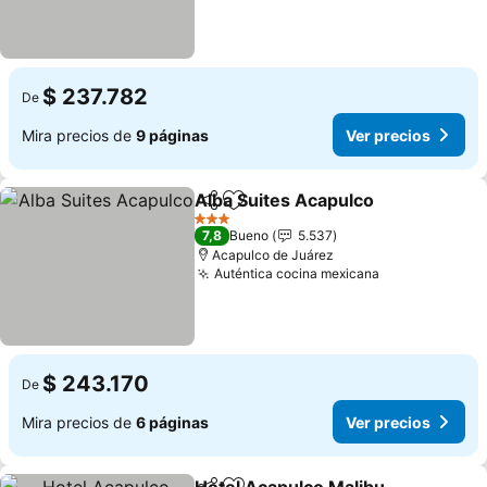
$ 237.782
De
Mira precios de
9 páginas
Ver precios
Alba Suites Acapulco
Compartir
Agregar a favoritos
3 Estrellas
7,8
Bueno
5.537
Acapulco de Juárez
Auténtica cocina mexicana
$ 243.170
De
Mira precios de
6 páginas
Ver precios