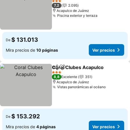
3 Estrellas
7,2
2.095
Acapulco de Juárez
Piscina exterior y terraza
$ 131.013
De
Mira precios de
10 páginas
Ver precios
Coral Clubes Acapulco
Compartir
Agregar a favoritos
3 Estrellas
8,8
Excelente
351
Acapulco de Juárez
Vistas panorámicas al océano
$ 153.292
De
Mira precios de
4 páginas
Ver precios