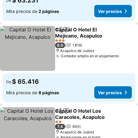
$ 63.231
De
Mira precios de
2 páginas
Ver precios
Capital O Hotel El
Compartir
Agregar a favoritos
Mejicano, Acapulco
3 Estrellas
6,0
1.816
Acapulco de Juárez
Comedor amplio en el alojamiento
$ 65.416
De
Mira precios de
8 páginas
Ver precios
Capital O Hotel Los
Compartir
Agregar a favoritos
Caracoles, Acapulco
2 Estrellas
7,4
840
Acapulco de Juárez
Restaurante en el hotel