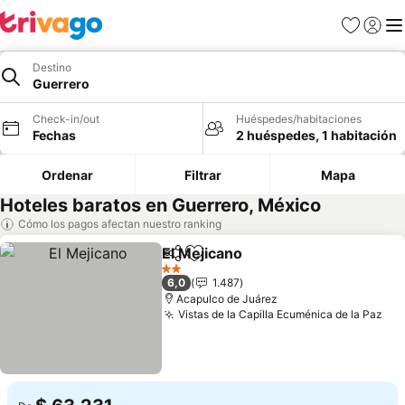
Favoritos
Iniciar 
Me
Destino
Guerrero
Check-in/out
Huéspedes/habitaciones
Fechas
2 huéspedes, 1 habitación
Ordenar
Filtrar
Mapa
Hoteles baratos en Guerrero, México
Cómo los pagos afectan nuestro ranking
El Mejicano
Compartir
Agregar a favoritos
2 Estrellas
6,0
1.487
Acapulco de Juárez
Vistas de la Capilla Ecuménica de la Paz