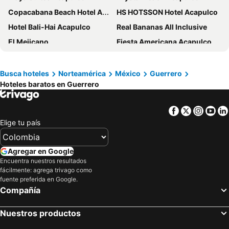
Copacabana Beach Hotel Acapulco
HS HOTSSON Hotel Acapulco
Hotel Bali-Hai Acapulco
Real Bananas All Inclusive
El Mejicano
Fiesta Americana Acapulco Villas
Las Brisas Acapulco
Hotel Club del Sol Acapulco by NG Hoteles
Hotel Acamar
Emporio Ixtapa
Busca hoteles
Norteamérica
México
Guerrero
Hoteles baratos en Guerrero
Capital O Hotel El Mejicano, Acapulco
Krystal Ixtapa
Hotel Costa Azul
Princess Mundo Imperial
Facebook
Twitter
Insta
Yo
Hotel Luum Acapulco
Azul Ixtapa Beach Resort And Convention Center
Elige tu país
Hotel Suites Jazmín Acapulco
La Casa Que Canta
Posada Real Ixtapa
Hotel Olinalá Diamante
Agregar en Google
Holiday Inn Acapulco La Isla By Ihg
Hotel Montetaxco
Encuentra nuestros resultados
fácilmente: agrega trivago como
Mirador Acapulco
Hotel Acapulco Malibu
fuente preferida en Google.
Compañía
Banyan Tree Cabo Marques
Hotel Aristos Acapulco
One Acapulco Costera
Hotel Avenida
Nuestros productos
Monyoli Hotel & Boutique
Hotel Agua Escondida