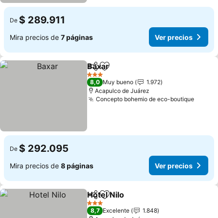
$ 289.911
De
Mira precios de
7 páginas
Ver precios
Baxar
Compartir
Agregar a favoritos
3 Estrellas
8,0
Muy bueno
1.972
Acapulco de Juárez
Concepto bohemio de eco-boutique
$ 292.095
De
Mira precios de
8 páginas
Ver precios
Hotel Nilo
Compartir
Agregar a favoritos
3 Estrellas
8,7
Excelente
1.848