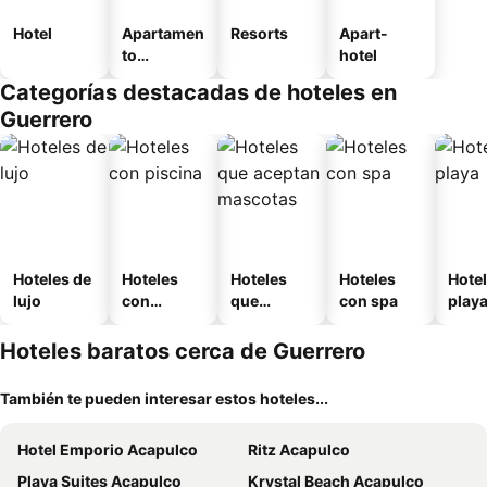
Hotel
Apartamen
Resorts
Apart-
to
hotel
amueblad
Categorías destacadas de hoteles en
o
Guerrero
Hoteles de
Hoteles
Hoteles
Hoteles
Hotel
lujo
con
que
con spa
play
piscina
aceptan
mascotas
Hoteles baratos cerca de Guerrero
También te pueden interesar estos hoteles...
Hotel Emporio Acapulco
Ritz Acapulco
Playa Suites Acapulco
Krystal Beach Acapulco