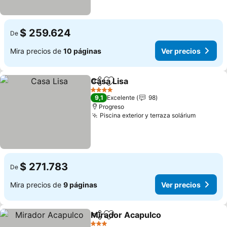
$ 259.624
De
Mira precios de
10 páginas
Ver precios
Casa Lisa
Compartir
Agregar a favoritos
4 Estrellas
9,1
Excelente
98
Progreso
Piscina exterior y terraza solárium
$ 271.783
De
Mira precios de
9 páginas
Ver precios
Mirador Acapulco
Compartir
Agregar a favoritos