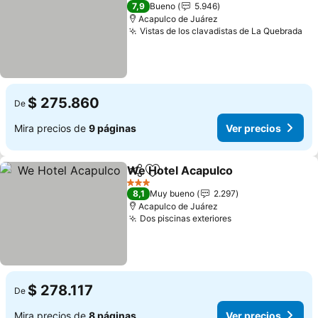
3 Estrellas
7,9
Bueno
5.946
Acapulco de Juárez
Vistas de los clavadistas de La Quebrada
$ 275.860
De
Mira precios de
9 páginas
Ver precios
We Hotel Acapulco
Compartir
Agregar a favoritos
3 Estrellas
8,1
Muy bueno
2.297
Acapulco de Juárez
Dos piscinas exteriores
$ 278.117
De
Mira precios de
8 páginas
Ver precios