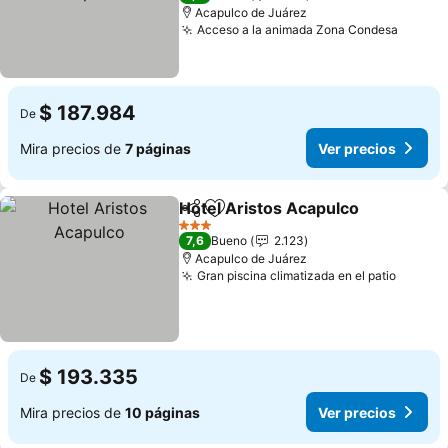
Acapulco de Juárez
Acceso a la animada Zona Condesa
$ 187.984
De
Mira precios de
7 páginas
Ver precios
Hotel Aristos Acapulco
Compartir
Agregar a favoritos
3 Estrellas
7,6
Bueno
2.123
Acapulco de Juárez
Gran piscina climatizada en el patio
$ 193.335
De
Mira precios de
10 páginas
Ver precios