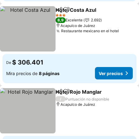
Hotel Costa Azul
Compartir
Agregar a favoritos
3 Estrellas
8,9
Excelente
2.692
Acapulco de Juárez
Restaurante mexicano en el hotel
$ 306.401
De
Mira precios de
8 páginas
Ver precios
Hotel Rojo Manglar
Compartir
Agregar a favoritos
/
Puntuación no disponible
Acapulco de Juárez