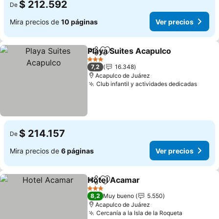
$ 212.592
De
Mira precios de
10 páginas
Ver precios
Playa Suites Acapulco
Compartir
Agregar a favoritos
3 Estrellas
7,2
16.348
Acapulco de Juárez
Club infantil y actividades dedicadas
$ 214.157
De
Mira precios de
6 páginas
Ver precios
Hotel Acamar
Compartir
Agregar a favoritos
3 Estrellas
8,2
Muy bueno
5.550
Acapulco de Juárez
Cercanía a la Isla de la Roqueta