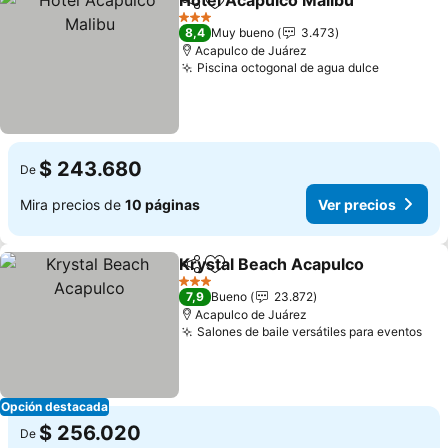
Hotel Acapulco Malibu
Compartir
Agregar a favoritos
3 Estrellas
8,4
Muy bueno
3.473
Acapulco de Juárez
Piscina octogonal de agua dulce
$ 243.680
De
Mira precios de
10 páginas
Ver precios
Krystal Beach Acapulco
Compartir
Agregar a favoritos
3 Estrellas
7,9
Bueno
23.872
Acapulco de Juárez
Salones de baile versátiles para eventos
Opción destacada
$ 256.020
De