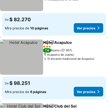
$ 82.270
De
Mira precios de
10 páginas
Ver precios
Hotel Acapulco
Compartir
Agregar a favoritos
3 Estrellas
7,6
Bueno
857
Acapulco de Juárez
El encanto tradicional de Acapulco
$ 98.251
De
Mira precios de
6 páginas
Ver precios
Hotel Club del Sol