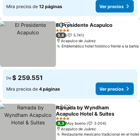
Mira precios de
12 páginas
Ver precios
El Presidente Acapulco
Compartir
Agregar a favoritos
4 Estrellas
5,6
5.741
Acapulco de Juárez
Emblemático hotel histórico frente a la bahía
$ 259.551
De
Mira precios de
4 páginas
Ver precios
Ramada by Wyndham
Compartir
Agregar a favoritos
Acapulco Hotel & Suites
4 Estrellas
8,3
Muy bueno
3.004
Acapulco de Juárez
Restaurante mexicano tradicional en el hotel