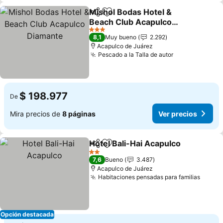
Mishol Bodas Hotel &
Compartir
Agregar a favoritos
Beach Club Acapulco
Diamante
3 Estrellas
8,1
Muy bueno
2.292
Acapulco de Juárez
Pescado a la Talla de autor
$ 198.977
De
Mira precios de
8 páginas
Ver precios
Hotel Bali-Hai Acapulco
Compartir
Agregar a favoritos
2 Estrellas
7,6
Bueno
3.487
Acapulco de Juárez
Habitaciones pensadas para familias
Opción destacada