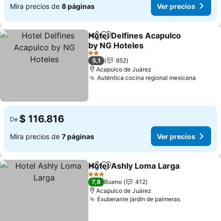
Mira precios de
8 páginas
Ver precios
Hotel Delfines Acapulco
Compartir
Agregar a favoritos
by NG Hoteles
2 Estrellas
5,1
652
Acapulco de Juárez
Auténtica cocina regional mexicana
$ 116.816
De
Mira precios de
7 páginas
Ver precios
Hotel Ashly Loma Larga
Compartir
Agregar a favoritos
3 Estrellas
7,8
Bueno
412
Acapulco de Juárez
Exuberante jardín de palmeras