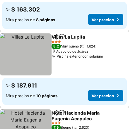
$ 163.302
De
Mira precios de
8 páginas
Ver precios
Villas La Lupita
Compartir
Agregar a favoritos
3 Estrellas
8,2
Muy bueno
1.624
Acapulco de Juárez
Piscina exterior con solárium
$ 187.911
De
Mira precios de
10 páginas
Ver precios
Hotel Hacienda Maria
Compartir
Agregar a favoritos
Eugenia Acapulco
3 Estrellas
7,9
Bueno
2.620