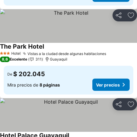
Compartir
Ag
The Park Hotel
Ver precios
Hotel
Vistas a la ciudad desde algunas habitaciones
Ver precios
3 Estrellas
8,6
Excelente
311
Guayaquil
$ 202.045
De
Mira precios de
8 páginas
Ver precios
Compartir
Ag
Hotel Palace Guayaquil