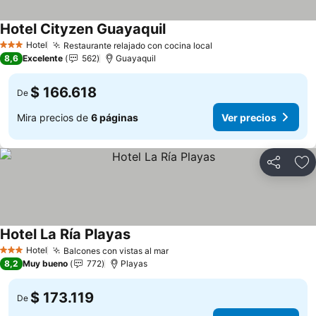
Hotel Cityzen Guayaquil
Ver precios
Hotel
Restaurante relajado con cocina local
Ver precios
3 Estrellas
8,6
Excelente
562
Guayaquil
$ 166.618
De
Mira precios de
6 páginas
Ver precios
Compartir
Ag
Hotel La Ría Playas
Ver precios
Hotel
Balcones con vistas al mar
Ver precios
3 Estrellas
8,2
Muy bueno
772
Playas
$ 173.119
De