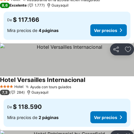
Ver precios
3 Estrellas
8,6
Excelente
1.777
Guayaquil
$ 117.166
De
Mira precios de
4 páginas
Ver precios
Compartir
Ag
Hotel Versailles Internacional
Ver precios
Hotel
Ayuda con tours guiados
Ver precios
4 Estrellas
7,3
284
Guayaquil
$ 118.590
De
Mira precios de
2 páginas
Ver precios