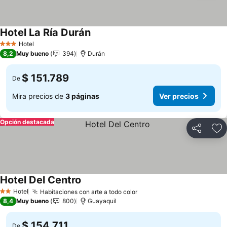
Hotel La Ría Durán
Ver precios
Hotel
3 Estrellas
8,2
Muy bueno
394
Durán
$ 151.789
De
Mira precios de
3 páginas
Ver precios
Opción destacada
Compartir
Ag
Hotel Del Centro
Ver precios
Hotel
Habitaciones con arte a todo color
Ver precios
2 Estrellas
8,4
Muy bueno
800
Guayaquil
$ 154.711
De