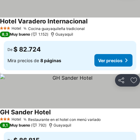
Hotel Varadero Internacional
Ver precios
Hotel
Cocina guayaquileña tradicional
Ver precios
3 Estrellas
8,3
Muy bueno
1.152
Guayaquil
$ 82.724
De
Mira precios de
8 páginas
Ver precios
Compartir
Ag
GH Sander Hotel
Ver precios
Hotel
Restaurante en el hotel con menú variado
Ver precios
3 Estrellas
8,1
Muy bueno
792
Guayaquil