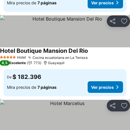
Mira precios de
7 páginas
Ver precios
Compartir
Ag
Hotel Boutique Mansion Del Rio
Ver precios
Hotel
Cocina ecuatoriana en La Terraza
Ver precios
5 Estrellas
8,5
Excelente
773
Guayaquil
$ 182.396
De
Mira precios de
7 páginas
Ver precios
Compartir
Ag