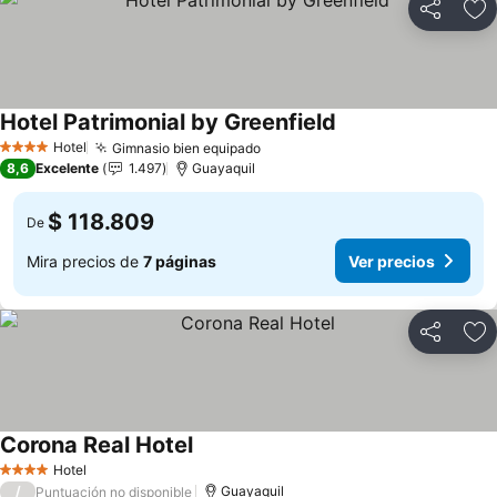
Compartir
Ag
Hotel Patrimonial by Greenfield
Ver precios
Hotel
Gimnasio bien equipado
Ver precios
4 Estrellas
8,6
Excelente
1.497
Guayaquil
$ 118.809
De
Mira precios de
7 páginas
Ver precios
Compartir
Ag
Corona Real Hotel
Ver precios
Hotel
4 Estrellas
/
Guayaquil
Puntuación no disponible