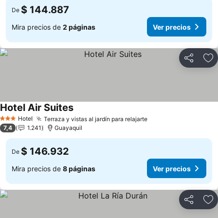
$ 144.887
De
Mira precios de
2 páginas
Ver precios
Compartir
Ag
Hotel Air Suites
Ver precios
Hotel
Terraza y vistas al jardín para relajarte
Ver precios
3 Estrellas
7,4
1.241
Guayaquil
$ 146.932
De
Mira precios de
8 páginas
Ver precios
Compartir
Ag