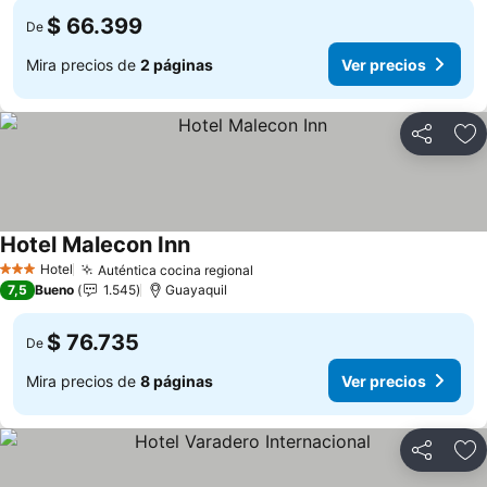
$ 66.399
De
Mira precios de
2 páginas
Ver precios
Compartir
Ag
Hotel Malecon Inn
Ver precios
Hotel
Auténtica cocina regional
Ver precios
3 Estrellas
7,5
Bueno
1.545
Guayaquil
$ 76.735
De
Mira precios de
8 páginas
Ver precios
Compartir
Ag