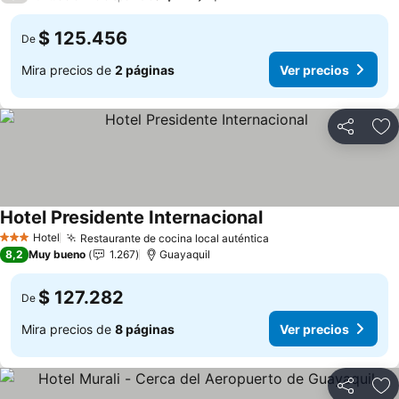
$ 125.456
De
Mira precios de
2 páginas
Ver precios
Compartir
Ag
Hotel Presidente Internacional
Ver precios
Hotel
Restaurante de cocina local auténtica
Ver precios
3 Estrellas
8,2
Muy bueno
1.267
Guayaquil
$ 127.282
De
Mira precios de
8 páginas
Ver precios
Compartir
Ag