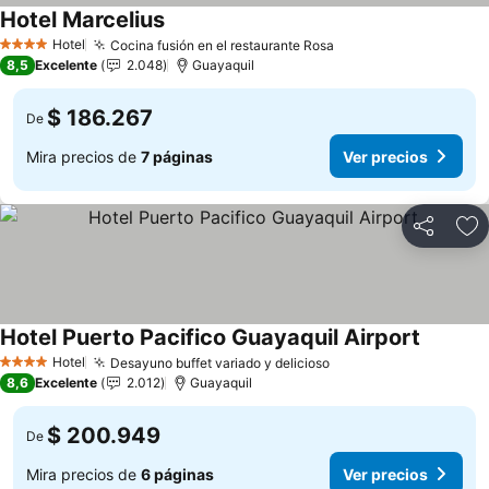
Hotel Marcelius
Ver precios
Hotel
Cocina fusión en el restaurante Rosa
Ver precios
4 Estrellas
8,5
Excelente
2.048
Guayaquil
$ 186.267
De
Mira precios de
7 páginas
Ver precios
Compartir
Ag
Hotel Puerto Pacifico Guayaquil Airport
Ver prec
Hotel
Desayuno buffet variado y delicioso
Ver precios
4 Estrellas
8,6
Excelente
2.012
Guayaquil
$ 200.949
De
Mira precios de
6 páginas
Ver precios