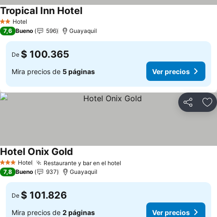
Tropical Inn Hotel
Ver precios
Hotel
2 Estrellas
7,6
Bueno
596
Guayaquil
$ 100.365
De
Mira precios de
5 páginas
Ver precios
Compartir
Ag
Hotel Onix Gold
Ver precios
Hotel
Restaurante y bar en el hotel
Ver precios
3 Estrellas
7,8
Bueno
937
Guayaquil
$ 101.826
De
Mira precios de
2 páginas
Ver precios