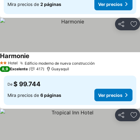
Mira precios de
2 páginas
Ver precios
Compartir
Ag
Harmonie
Ver precios
Hotel
Edificio moderno de nueva construcción
Ver precios
2 Estrellas
8,9
Excelente
417
Guayaquil
$ 99.744
De
Mira precios de
6 páginas
Ver precios
Compartir
Ag