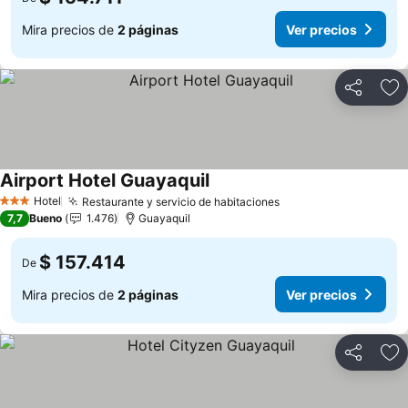
Mira precios de
2 páginas
Ver precios
Compartir
Ag
Airport Hotel Guayaquil
Ver precios
Hotel
Restaurante y servicio de habitaciones
Ver precios
3 Estrellas
7,7
Bueno
1.476
Guayaquil
$ 157.414
De
Mira precios de
2 páginas
Ver precios
Compartir
Ag