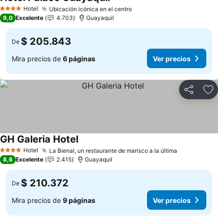
Ver precios
Hotel
Ubicación icónica en el centro
Ver precios
4 Estrellas
9,0
Excelente
4.703
Guayaquil
$ 205.843
De
Mira precios de
6 páginas
Ver precios
Compartir
Ag
GH Galeria Hotel
Ver precios
Hotel
La Bienal, un restaurante de marisco a la última
Ver precio
4 Estrellas
8,6
Excelente
2.415
Guayaquil
$ 210.372
De
Mira precios de
9 páginas
Ver precios