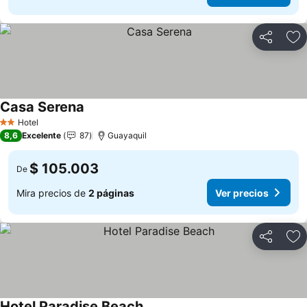
Compartir
Ag
Casa Serena
Ver precios
Hotel
2 Estrellas
8,6
Excelente
87
Guayaquil
$ 105.003
De
Mira precios de
2 páginas
Ver precios
Compartir
Ag
Hotel Paradise Beach