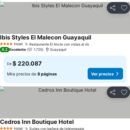
Compartir
Ag
Ibis Styles El Malecon Guayaquil
Ver precios
Hotel
Restaurante El Ancla con vistas al río
Ver precios
4 Estrellas
9,2
Excelente
1.725
Guayaquil
$ 220.087
De
Mira precios de
8 páginas
Ver precios
Compartir
Ag
Cedros Inn Boutique Hotel
Ver precios
Hotel
Suites con bañera de hidromasaje
Ver precios