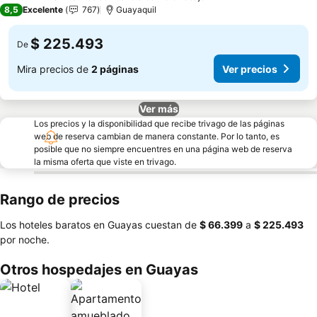
4 Estrellas
8,5
Excelente
767
Guayaquil
$ 225.493
De
Mira precios de
2 páginas
Ver precios
Ver más
Los precios y la disponibilidad que recibe trivago de las páginas
web de reserva cambian de manera constante. Por lo tanto, es
posible que no siempre encuentres en una página web de reserva
la misma oferta que viste en trivago.
Rango de precios
Los hoteles baratos en Guayas cuestan de
‎$ 66.399
a
‎$ 225.493
por noche.
Otros hospedajes en Guayas