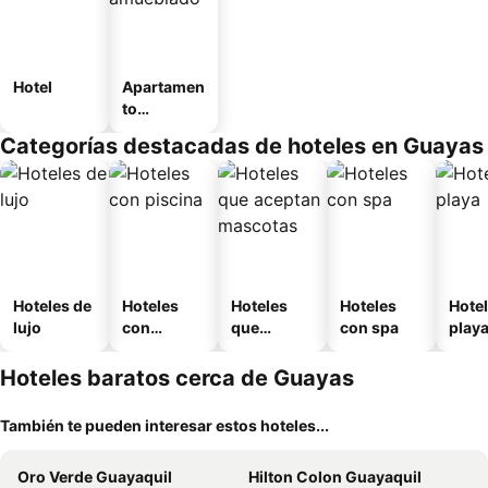
Hotel
Apartamen
to
amueblad
Categorías destacadas de hoteles en Guayas
o
Hoteles de
Hoteles
Hoteles
Hoteles
Hotel
lujo
con
que
con spa
play
piscina
aceptan
mascotas
Hoteles baratos cerca de Guayas
También te pueden interesar estos hoteles...
Oro Verde Guayaquil
Hilton Colon Guayaquil