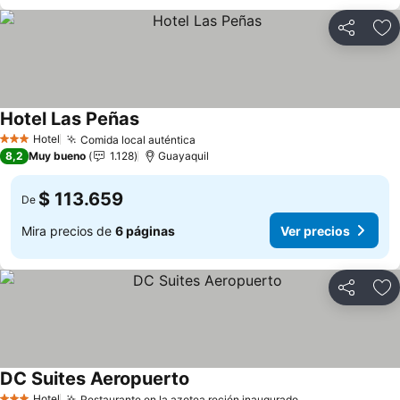
Compartir
Ag
Hotel Las Peñas
Ver precios
Hotel
Comida local auténtica
Ver precios
3 Estrellas
8,2
Muy bueno
1.128
Guayaquil
$ 113.659
De
Mira precios de
6 páginas
Ver precios
Compartir
Ag
DC Suites Aeropuerto
Ver precios
Hotel
Restaurante en la azotea recién inaugurado