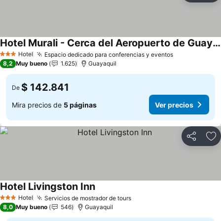
Hotel Murali - Cerca del Aeropuerto de Guayaquil
Ver precios
Hotel
Espacio dedicado para conferencias y eventos
Ver precios
3 Estrellas
8,2
Muy bueno
1.625
Guayaquil
$ 142.841
De
Mira precios de
5 páginas
Ver precios
Compartir
Ag
Hotel Livingston Inn
Ver precios
Hotel
Servicios de mostrador de tours
Ver precios
3 Estrellas
8,0
Muy bueno
546
Guayaquil