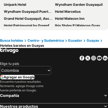
Unipark Hotel
Wyndham Garden Guayaquil
Wyndham Guayaquil Puerto Santa Ana
Hotel Marcelius
Grand Hotel Guayaquil, Ascend Hotel Collection
Hotel Malecon Inn
Hotel Patrimonial by Greenfield
Ibis Styles El Malecon Guayaquil
Holiday Inn Guayaquil Airport By Ihg
Hoteles en Guayaquil - Suites Guayaquil Cerca del Aeropuerto
Sheraton Guayaquil Hotel
Radisson Hotel Guayaquil
Busca hoteles
Centro- y Sudamérica
Ecuador
Guayas
Hoteles baratos en Guayas
GH Galeria Hotel
Hotel Del Centro
TRYP by Wyndham Guayaquil Airport
Hotel Palace Guayaquil
Facebook
Twitter
Insta
Yo
Tropical Inn Hotel
Fortune Hotel
Elige tu país
Karibao Resort Town
GH Sander Hotel
Airport Hotel Guayaquil
Hotel Varadero Internacional
Agregar en Google
Courtyard by Marriott Guayaquil
Hotel Presidente Internacional
Encuentra nuestros resultados
fácilmente: agrega trivago como
Hotel Sada
Luxva Hotel Boutique
fuente preferida en Google.
Compañía
MC Suites Boutique
Playa Paraíso
Hotel Las Peñas
Hotel Cityzen Guayaquil
Nuestros productos