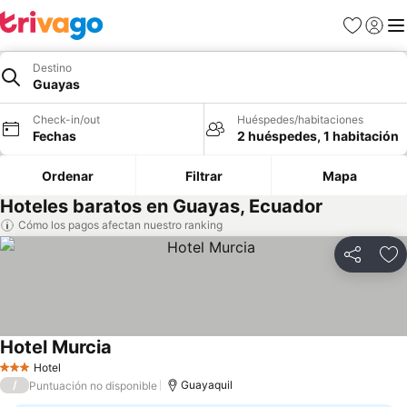
Favoritos
Iniciar 
Me
Destino
Guayas
Check-in/out
Huéspedes/habitaciones
Fechas
2 huéspedes, 1 habitación
Ordenar
Filtrar
Mapa
Hoteles baratos en Guayas, Ecuador
Cómo los pagos afectan nuestro ranking
Compartir
Ag
Hotel Murcia
Ver precios
Hotel
3 Estrellas
/
Guayaquil
Puntuación no disponible