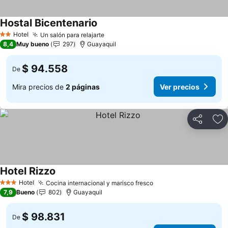
Hostal Bicentenario
Ver precios
Hotel
Un salón para relajarte
Ver precios
2 Estrellas
8,4
Muy bueno
297
Guayaquil
$ 94.558
De
Mira precios de
2 páginas
Ver precios
Compartir
Ag
Hotel Rizzo
Ver precios
Hotel
Cocina internacional y marisco fresco
Ver precios
3 Estrellas
7,9
Bueno
802
Guayaquil
$ 98.831
De