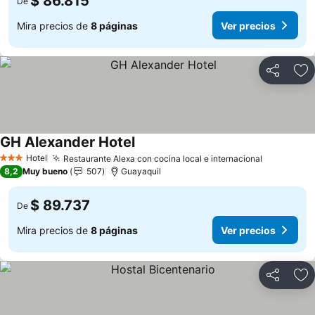
$ 86.815
De
Mira precios de
8 páginas
Ver precios
Compartir
Ag
GH Alexander Hotel
Ver precios
Hotel
Restaurante Alexa con cocina local e internacional
Ver preci
3 Estrellas
8,2
Muy bueno
507
Guayaquil
$ 89.737
De
Mira precios de
8 páginas
Ver precios
Compartir
Ag