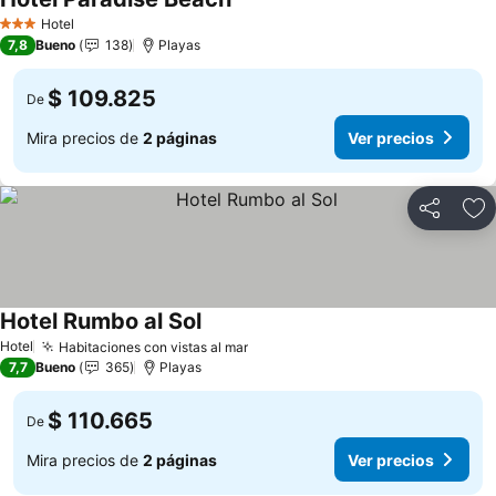
Ver precios
Hotel
3 Estrellas
7,8
Bueno
138
Playas
$ 109.825
De
Mira precios de
2 páginas
Ver precios
Compartir
Ag
Hotel Rumbo al Sol
Ver precios
Hotel
Habitaciones con vistas al mar
Ver precios
7,7
Bueno
365
Playas
$ 110.665
De
Mira precios de
2 páginas
Ver precios