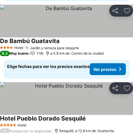
Compartir
Ag
De Bambú Guatavita
Ver precios
Hotel
Jardín y terraza para relajarte
Ver precios
4 Estrellas
8,2
Muy bueno
118
a 0.8 km de: Centro de la ciudad
Elige fechas para ver los precios exactos
Ver precios
Compartir
Ag
Hotel Pueblo Dorado Sesquilé
Ver precios
Hotel
5 Estrellas
/
Sesquilé, a 12.8 km de: Guatavita
Puntuación no disponible