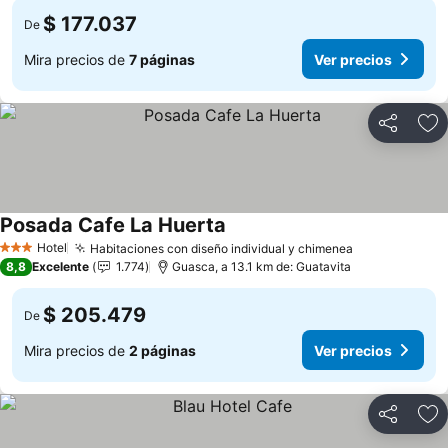
$ 177.037
De
Mira precios de
7 páginas
Ver precios
Compartir
Ag
Posada Cafe La Huerta
Ver precios
Hotel
Habitaciones con diseño individual y chimenea
Ver precios
3 Estrellas
8,8
Excelente
1.774
Guasca, a 13.1 km de: Guatavita
$ 205.479
De
Mira precios de
2 páginas
Ver precios
Compartir
Ag