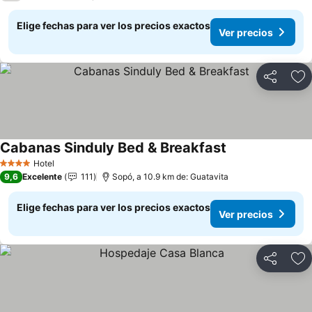
Elige fechas para ver los precios exactos
Ver precios
Compartir
Ag
Cabanas Sinduly Bed & Breakfast
Ver precios
Hotel
4 Estrellas
9,6
Excelente
111
Sopó, a 10.9 km de: Guatavita
Elige fechas para ver los precios exactos
Ver precios
Compartir
Ag