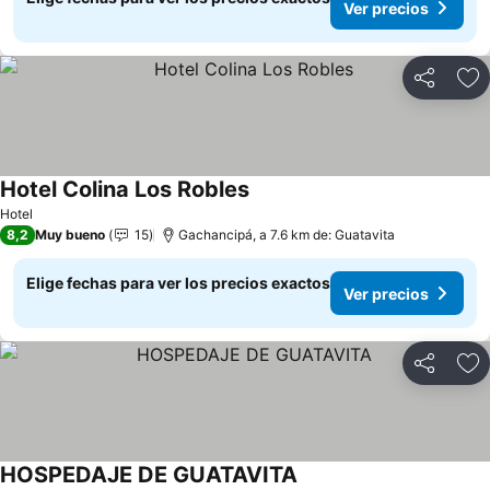
Ver precios
Compartir
Ag
Hotel Colina Los Robles
Ver precios
Hotel
8,2
Muy bueno
15
Gachancipá, a 7.6 km de: Guatavita
Elige fechas para ver los precios exactos
Ver precios
Compartir
Ag
HOSPEDAJE DE GUATAVITA
Ver precios