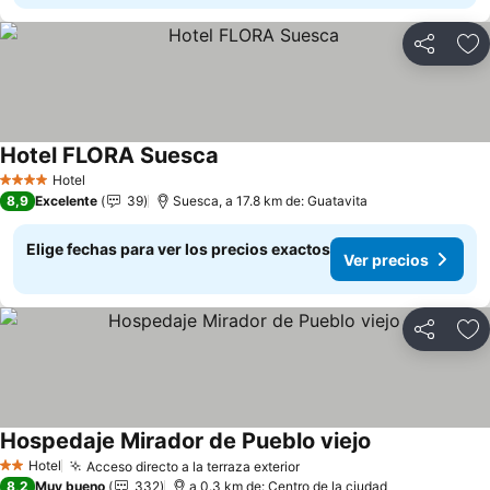
Compartir
Ag
Hotel FLORA Suesca
Ver precios
Hotel
4 Estrellas
8,9
Excelente
39
Suesca, a 17.8 km de: Guatavita
Elige fechas para ver los precios exactos
Ver precios
Compartir
Ag
Hospedaje Mirador de Pueblo viejo
Ver precios
Hotel
Acceso directo a la terraza exterior
Ver precios
2 Estrellas
8,2
Muy bueno
332
a 0.3 km de: Centro de la ciudad