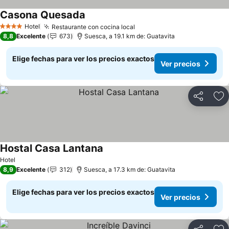
Casona Quesada
Ver precios
Hotel
Restaurante con cocina local
Ver precios
4 Estrellas
8,8
Excelente
673
Suesca, a 19.1 km de: Guatavita
Elige fechas para ver los precios exactos
Ver precios
Compartir
Ag
Hostal Casa Lantana
Ver precios
Hotel
8,9
Excelente
312
Suesca, a 17.3 km de: Guatavita
Elige fechas para ver los precios exactos
Ver precios