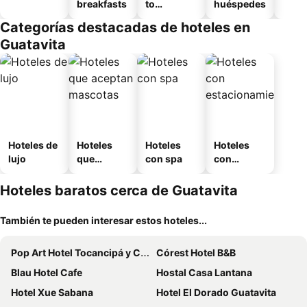
breakfasts
to
huéspedes
amueblad
Categorías destacadas de hoteles en
o
Guatavita
Hoteles de
Hoteles
Hoteles
Hoteles
lujo
que
con spa
con
aceptan
estaciona
mascotas
miento
Hoteles baratos cerca de Guatavita
También te pueden interesar estos hoteles...
Pop Art Hotel Tocancipá y Centro de Convenciones
Córest Hotel B&B
Blau Hotel Cafe
Hostal Casa Lantana
Hotel Xue Sabana
Hotel El Dorado Guatavita