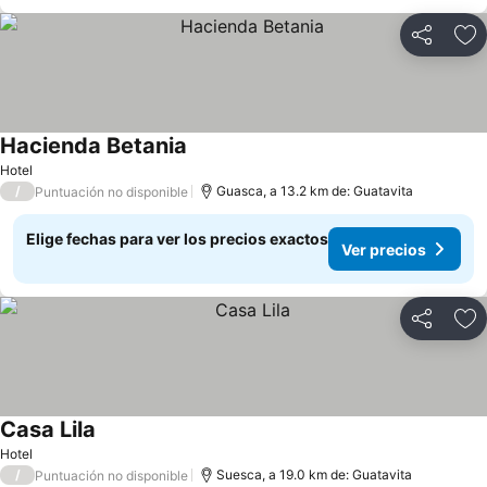
Compartir
Ag
Hacienda Betania
Ver precios
Hotel
/
Guasca, a 13.2 km de: Guatavita
Puntuación no disponible
Elige fechas para ver los precios exactos
Ver precios
Compartir
Ag
Casa Lila
Ver precios
Hotel
/
Suesca, a 19.0 km de: Guatavita
Puntuación no disponible