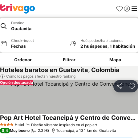
Favoritos
Iniciar 
Me
Destino
Guatavita
Check-in/out
Huéspedes/habitaciones
Fechas
2 huéspedes, 1 habitación
Ordenar
Filtrar
Mapa
Hoteles baratos en Guatavita, Colombia
Cómo los pagos afectan nuestro ranking
Opción destacada
Compartir
Ag
Pop Art Hotel Tocancipá y Centro de Convenciones
Ver precios
Hotel
Diseño vibrante inspirado en el pop art
Ver precios
4 Estrellas
8,4
Muy bueno
2.398
Tocancipá, a 13.1 km de: Guatavita