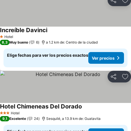
Compartir
Ag
Increíble Davinci
Ver precios
Hotel
1 Estrellas
8,3
Muy bueno
6
a 1.2 km de: Centro de la ciudad
Elige fechas para ver los precios exactos
Ver precios
Compartir
Ag
Hotel Chimeneas Del Dorado
Ver precios
Hotel
3 Estrellas
9,1
Excelente
24
Sesquilé, a 13.9 km de: Guatavita