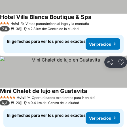
Hotel Villa Blanca Boutique & Spa
Ver precios
Hotel
Vistas panorámicas al lago y la montaña
Ver precios
3 Estrellas
7,0
38
a 2.8 km de: Centro de la ciudad
Elige fechas para ver los precios exactos
Ver precios
Compartir
Ag
Mini Chalet de lujo en Guatavita
Ver precios
Hotel
Oportunidades excelentes para ir en bici
Ver precios
5 Estrellas
6,2
20
a 0.4 km de: Centro de la ciudad
Elige fechas para ver los precios exactos
Ver precios