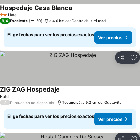
Hospedaje Casa Blanca
Ver precios
Hotel
2 Estrellas
9,4
Excelente
50
a 4.6 km de: Centro de la ciudad
Elige fechas para ver los precios exactos
Ver precios
Compartir
Ag
ZIG ZAG Hospedaje
Ver precios
Hotel
/
Tocancipá, a 9.2 km de: Guatavita
Puntuación no disponible
Elige fechas para ver los precios exactos
Ver precios