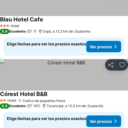
Blau Hotel Cafe
Ver precios
Hotel
3 Estrellas
8,9
Excelente
7
Sopó, a 12.2 km de: Guatavita
Elige fechas para ver los precios exactos
Ver precios
Compartir
Ag
Córest Hotel B&B
Ver precios
Hotel
Cultivo de pequeños frutos
Ver precios
2 Estrellas
8,9
Excelente
197
Tocancipá, a 13.0 km de: Guatavita
Elige fechas para ver los precios exactos
Ver precios