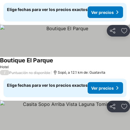
Elige fechas para ver los precios exactos
Ver precios
Compartir
Ag
Boutique El Parque
Ver precios
Hotel
/
Sopó, a 12.1 km de: Guatavita
Puntuación no disponible
Elige fechas para ver los precios exactos
Ver precios
Compartir
Ag