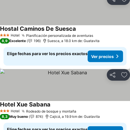
Compartir
Ag
Hostal Caminos De Suesca
Ver precios
Hotel
Planificación personalizada de aventuras
Ver precios
3 Estrellas
8,9
Excelente
196
Suesca, a 18.0 km de: Guatavita
Elige fechas para ver los precios exactos
Ver precios
Compartir
Ag
Hotel Xue Sabana
Ver precios
Hotel
Rodeado de bosque y montaña
Ver precios
3 Estrellas
8,3
Muy bueno
874
Cajicá, a 19.9 km de: Guatavita
Elige fechas para ver los precios exactos