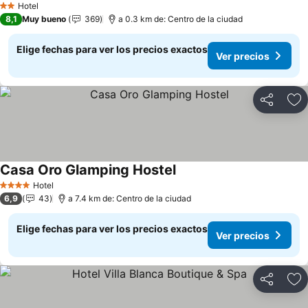
Hotel
2 Estrellas
8,1
Muy bueno
369
a 0.3 km de: Centro de la ciudad
Elige fechas para ver los precios exactos
Ver precios
Compartir
Ag
Casa Oro Glamping Hostel
Ver precios
Hotel
4 Estrellas
6,9
43
a 7.4 km de: Centro de la ciudad
Elige fechas para ver los precios exactos
Ver precios
Compartir
Ag