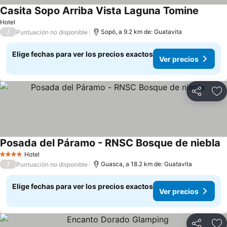
Casita Sopo Arriba Vista Laguna Tomine
Ver pre
Hotel
/
Sopó, a 9.2 km de: Guatavita
Puntuación no disponible
Elige fechas para ver los precios exactos
Ver precios
Compartir
Ag
Posada del Páramo - RNSC Bosque de niebla
V
Hotel
4 Estrellas
/
Guasca, a 18.2 km de: Guatavita
Puntuación no disponible
Elige fechas para ver los precios exactos
Ver precios