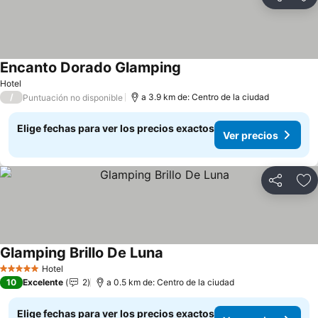
Compartir
Ag
Encanto Dorado Glamping
Ver precios
Hotel
/
a 3.9 km de: Centro de la ciudad
Puntuación no disponible
Elige fechas para ver los precios exactos
Ver precios
Compartir
Ag
Glamping Brillo De Luna
Ver precios
Hotel
5 Estrellas
10
Excelente
2
a 0.5 km de: Centro de la ciudad
Elige fechas para ver los precios exactos