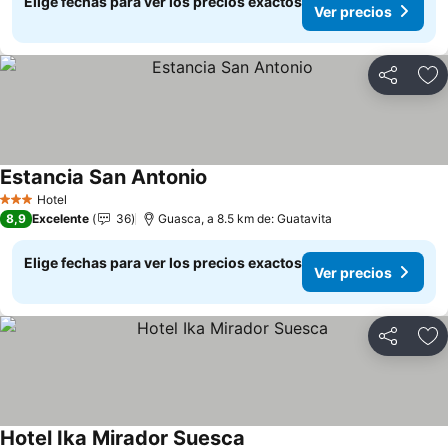
Elige fechas para ver los precios exactos
Ver precios
Compartir
Ag
Estancia San Antonio
Ver precios
Hotel
3 Estrellas
8,9
Excelente
36
Guasca, a 8.5 km de: Guatavita
Elige fechas para ver los precios exactos
Ver precios
Compartir
Ag
Hotel Ika Mirador Suesca