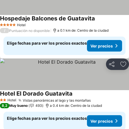
Hospedaje Balcones de Guatavita
Ver precios
Hotel
5 Estrellas
/
a 0.1 km de: Centro de la ciudad
Puntuación no disponible
Elige fechas para ver los precios exactos
Ver precios
Compartir
Ag
Hotel El Dorado Guatavita
Ver precios
Hotel
Vistas panorámicas al lago y las montañas
Ver precios
2 Estrellas
8,2
Muy bueno
493
a 0.4 km de: Centro de la ciudad
Elige fechas para ver los precios exactos
Ver precios