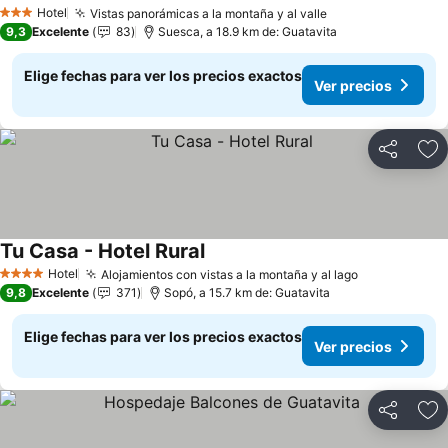
Ver precios
Hotel
Vistas panorámicas a la montaña y al valle
Ver precios
3 Estrellas
9,3
Excelente
83
Suesca, a 18.9 km de: Guatavita
Elige fechas para ver los precios exactos
Ver precios
Compartir
Ag
Tu Casa - Hotel Rural
Ver precios
Hotel
Alojamientos con vistas a la montaña y al lago
Ver precios
4 Estrellas
9,8
Excelente
371
Sopó, a 15.7 km de: Guatavita
Elige fechas para ver los precios exactos
Ver precios
Compartir
Ag