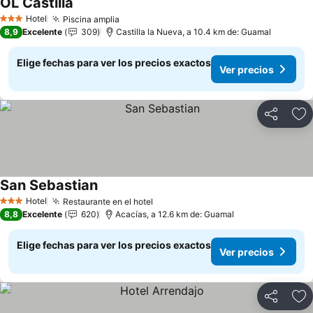
OL Castilla
Hotel
Piscina amplia
3 Estrellas
8,9
Excelente
309
Castilla la Nueva, a 10.4 km de: Guamal
Elige fechas para ver los precios exactos
Ver precios
Compartir
Ag
San Sebastian
Hotel
Restaurante en el hotel
3 Estrellas
8,8
Excelente
620
Acacías, a 12.6 km de: Guamal
Elige fechas para ver los precios exactos
Ver precios
Compartir
Ag