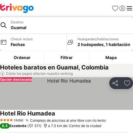
Favoritos
Iniciar 
Me
Destino
Guamal
Check-in/out
Huéspedes/habitaciones
Fechas
2 huéspedes, 1 habitación
Ordenar
Filtrar
Mapa
Hoteles baratos en Guamal, Colombia
Cómo los pagos afectan nuestro ranking
Opción destacada
Compartir
Ag
Hotel Rio Humadea
Hotel
Complejo de piscinas al aire libre con río lento
4 Estrellas
8,5
Excelente
511
a 7.3 km de: Centro de la ciudad