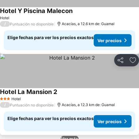
Hotel Y Piscina Malecon
Hotel
/
Acacías, a 12.6 km de: Guamal
Puntuación no disponible
Elige fechas para ver los precios exactos
Ver precios
Compartir
Ag
Hotel La Mansion 2
Hotel
3 Estrellas
/
Acacías, a 12.3 km de: Guamal
Puntuación no disponible
Elige fechas para ver los precios exactos
Ver precios
Ver más