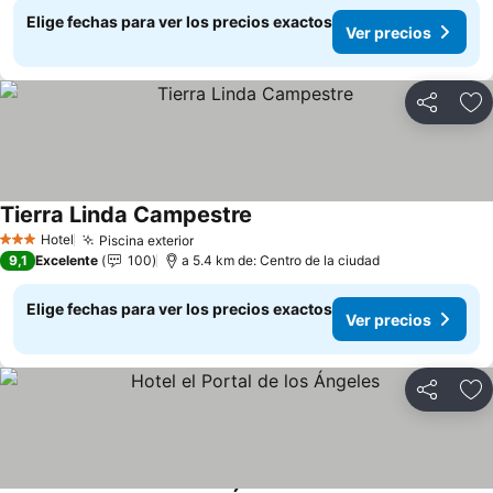
Elige fechas para ver los precios exactos
Ver precios
Compartir
Ag
Tierra Linda Campestre
Hotel
Piscina exterior
3 Estrellas
9,1
Excelente
100
a 5.4 km de: Centro de la ciudad
Elige fechas para ver los precios exactos
Ver precios
Compartir
Ag