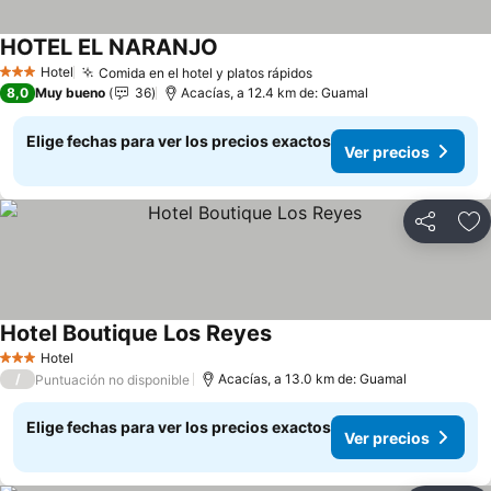
HOTEL EL NARANJO
Hotel
Comida en el hotel y platos rápidos
3 Estrellas
8,0
Muy bueno
36
Acacías, a 12.4 km de: Guamal
Elige fechas para ver los precios exactos
Ver precios
Compartir
Ag
Hotel Boutique Los Reyes
Hotel
3 Estrellas
/
Acacías, a 13.0 km de: Guamal
Puntuación no disponible
Elige fechas para ver los precios exactos
Ver precios