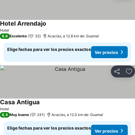
Hotel Arrendajo
Hotel
8,6
Excelente
32
Acacías, a 12.8 km de: Guamal
Elige fechas para ver los precios exactos
Ver precios
Compartir
Ag
Casa Antigua
Hotel
8,4
Muy bueno
241
Acacías, a 12.0 km de: Guamal
Elige fechas para ver los precios exactos
Ver precios