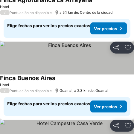
Finca Agroturística La Arrayana
Hotel
/
a 5.1 km de: Centro de la ciudad
Puntuación no disponible
Elige fechas para ver los precios exactos
Ver precios
Compartir
Ag
Finca Buenos Aires
Hotel
/
Guamal, a 2.3 km de: Guamal
Puntuación no disponible
Elige fechas para ver los precios exactos
Ver precios
Compartir
Ag