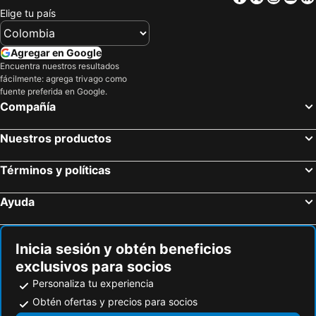
Finca Agroturística La Arrayana
Buenos Aires Finca Hotel
Elige tu país
Quinta Hotel Miami
Finca Buenos Aires
Hotel Embrujo Llanero
Club Montecarlo Acacias Meta
Agregar en Google
Encuentra nuestros resultados
Villa Valerie
New Western Acacias
fácilmente: agrega trivago como
Hotel Campestre Casa Verde
Palma Real
fuente preferida en Google.
Compañía
Boutique Palatino Plaza
Las Pampas
La Perla Llanera
Hotel La Mansion 2
Nuestros productos
Hotel La 21
San Sebastian
Términos y políticas
Hotel Guadalupe Acacias
Hotel Arrendajo
Ayuda
Inicia sesión y obtén beneficios
exclusivos para socios
Personaliza tu experiencia
Obtén ofertas y precios para socios