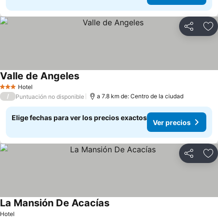
Compartir
Ag
Valle de Angeles
Hotel
3 Estrellas
/
a 7.8 km de: Centro de la ciudad
Puntuación no disponible
Elige fechas para ver los precios exactos
Ver precios
Compartir
Ag
La Mansión De Acacías
Hotel