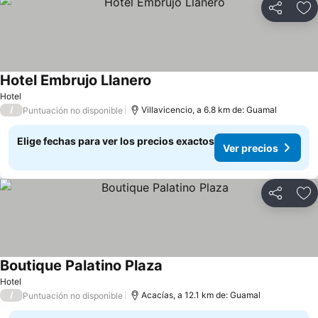
Compartir
Ag
Hotel Embrujo Llanero
Hotel
/
Villavicencio, a 6.8 km de: Guamal
Puntuación no disponible
Elige fechas para ver los precios exactos
Ver precios
Compartir
Ag
Boutique Palatino Plaza
Hotel
/
Acacías, a 12.1 km de: Guamal
Puntuación no disponible