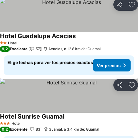
Compartir
Ag
Hotel Guadalupe Acacias
Hotel
2 Estrellas
9,2
Excelente
57
Acacías, a 12.8 km de: Guamal
Elige fechas para ver los precios exactos
Ver precios
Compartir
Ag
Hotel Sunrise Guamal
Hotel
3 Estrellas
9,2
Excelente
83
Guamal, a 3.4 km de: Guamal