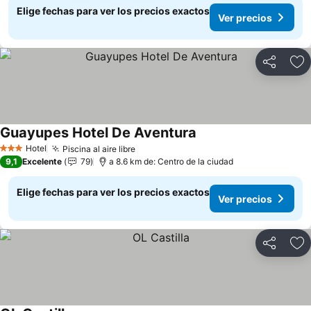
Elige fechas para ver los precios exactos
Ver precios
Compartir
Ag
Guayupes Hotel De Aventura
Hotel
Piscina al aire libre
3 Estrellas
9,1
Excelente
79
a 8.6 km de: Centro de la ciudad
Elige fechas para ver los precios exactos
Ver precios
Compartir
Ag