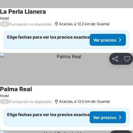
La Perla Llanera
Hotel
/
Acacías, a 12.2 km de: Guamal
Puntuación no disponible
Elige fechas para ver los precios exactos
Ver precios
Compartir
Ag
Palma Real
Hotel
/
Acacías, a 12.0 km de: Guamal
Puntuación no disponible
Elige fechas para ver los precios exactos
Ver precios