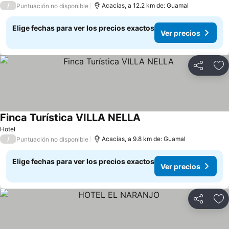
/
Acacías, a 12.2 km de: Guamal
Puntuación no disponible
Elige fechas para ver los precios exactos
Ver precios
Compartir
Ag
Finca Turística VILLA NELLA
Hotel
/
Acacías, a 9.8 km de: Guamal
Puntuación no disponible
Elige fechas para ver los precios exactos
Ver precios
Compartir
Ag