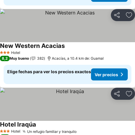
Compartir
Ag
New Western Acacias
Hotel
3 Estrellas
8,2
Muy bueno
382
Acacías, a 10.4 km de: Guamal
Elige fechas para ver los precios exactos
Ver precios
Compartir
Ag
Hotel Iraqúa
Hotel
Un refugio familiar y tranquilo
3 Estrellas