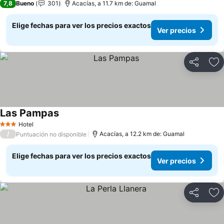
7,8
Bueno
301
Acacías, a 11.7 km de: Guamal
Elige fechas para ver los precios exactos
Ver precios
Compartir
Ag
Las Pampas
Hotel
3 Estrellas
/
Acacías, a 12.2 km de: Guamal
Puntuación no disponible
Elige fechas para ver los precios exactos
Ver precios
Compartir
Ag