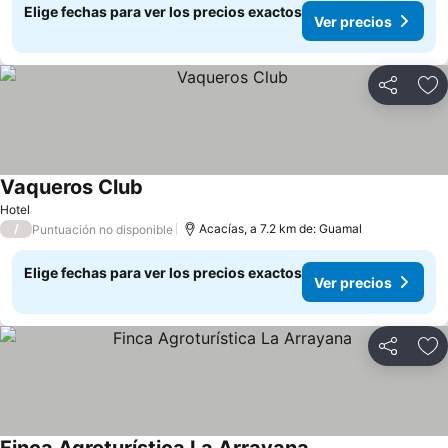
Elige fechas para ver los precios exactos
Ver precios
Compartir
Ag
Vaqueros Club
Hotel
/
Acacías, a 7.2 km de: Guamal
Puntuación no disponible
Elige fechas para ver los precios exactos
Ver precios
Compartir
Ag