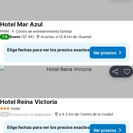
Hotel Mar Azul
Hotel
Centro de entretenimiento familiar
7,6
Bueno
84
Acacías, a 10.8 km de: Guamal
Elige fechas para ver los precios exactos
Ver precios
Compartir
Ag
Hotel Reina Victoria
Hotel
3 Estrellas
/
a 4.3 km de: Centro de la ciudad
Puntuación no disponible
Elige fechas para ver los precios exactos
Ver precios