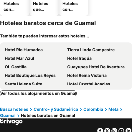
Hoteles
Hoteles
Hoteles
con
que
con
piscina
aceptan
estaciona
mascotas
miento
Hoteles baratos cerca de Guamal
También te pueden interesar estos hoteles...
Hotel Rio Humadea
Tierra Linda Campestre
Hotel Mar Azul
Hotel Iraqúa
OL Castilla
Guayupes Hotel De Aventura
Hotel Boutique Los Reyes
Hotel Reina Victoria
Santa Helena Suite
Hotel Crystal Acacias
Hotel Sunrise Guamal
Hotel el Portal de los Ángeles
Ver todos los alojamientos en Guamal
La Mansión De Acacías
Valle de Angeles
Busca hoteles
Centro- y Sudamérica
Colombia
Meta
Hotel Real Caracoli
Hotel Mar Verde
Guamal
Hoteles baratos en Guamal
HOTEL EL NARANJO
Hotel Y Piscina Malecon
Finca Turística VILLA NELLA
Casa Antigua
Facebook
Twitter
Insta
Yo