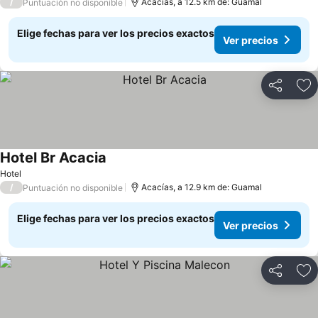
/
Acacías, a 12.5 km de: Guamal
Puntuación no disponible
Elige fechas para ver los precios exactos
Ver precios
Compartir
Ag
Hotel Br Acacia
Hotel
/
Acacías, a 12.9 km de: Guamal
Puntuación no disponible
Elige fechas para ver los precios exactos
Ver precios
Compartir
Ag