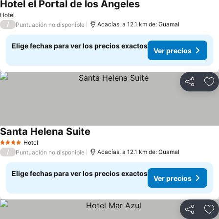
Hotel el Portal de los Ángeles
Hotel
/
Acacías, a 12.1 km de: Guamal
Puntuación no disponible
Elige fechas para ver los precios exactos
Ver precios
Compartir
Ag
Santa Helena Suite
Hotel
4 Estrellas
/
Acacías, a 12.1 km de: Guamal
Puntuación no disponible
Elige fechas para ver los precios exactos
Ver precios
Compartir
Ag