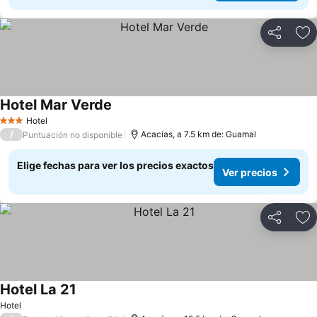
Compartir
Ag
Hotel Mar Verde
Hotel
3 Estrellas
/
Acacías, a 7.5 km de: Guamal
Puntuación no disponible
Elige fechas para ver los precios exactos
Ver precios
Compartir
Ag
Hotel La 21
Hotel