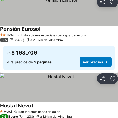
Compartir
Ag
Pensión Eurosol
Hotel
Instalaciones especiales para guardar esquís
2 Estrellas
6,5
2.488
a 2.0 km de: Alhambra
$ 168.706
De
Mira precios de
2 páginas
Ver precios
Compartir
Ag
Hostal Nevot
Hotel
Habitaciones llenas de color
1 Estrellas
7,6
Bueno
1.238
a 1.6 km de: Alhambra