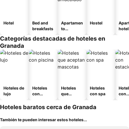
Hotel
Bed and
Apartamen
Hostel
Apar
breakfasts
to
hotel
amueblad
Categorías destacadas de hoteles en
o
Granada
Hoteles de
Hoteles
Hoteles
Hoteles
Hote
lujo
con
que
con spa
con
piscina
aceptan
esta
mascotas
mien
Hoteles baratos cerca de Granada
También te pueden interesar estos hoteles...