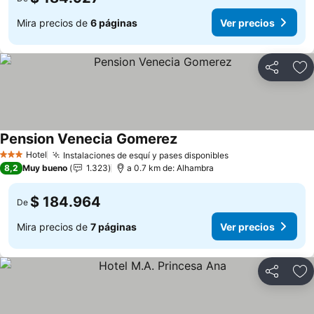
Mira precios de
6 páginas
Ver precios
Compartir
Ag
Pension Venecia Gomerez
Hotel
Instalaciones de esquí y pases disponibles
3 Estrellas
8,2
Muy bueno
1.323
a 0.7 km de: Alhambra
$ 184.964
De
Mira precios de
7 páginas
Ver precios
Compartir
Ag