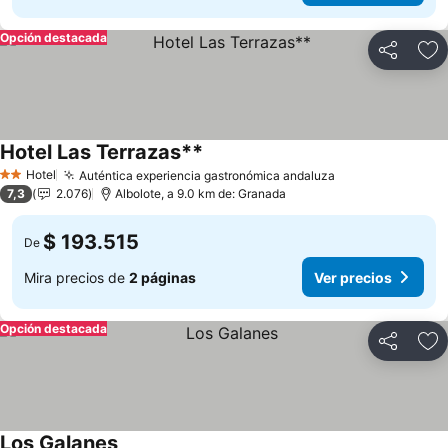
Opción destacada
Compartir
Ag
Hotel Las Terrazas**
Hotel
Auténtica experiencia gastronómica andaluza
2 Estrellas
7,3
2.076
Albolote, a 9.0 km de: Granada
$ 193.515
De
Mira precios de
2 páginas
Ver precios
Opción destacada
Compartir
Ag
Los Galanes