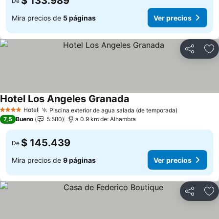
$ 133.989
De
Mira precios de
5 páginas
Ver precios
Compartir
Ag
Hotel Los Angeles Granada
Hotel
Piscina exterior de agua salada (de temporada)
4 Estrellas
7,5
Bueno
5.580
a 0.9 km de: Alhambra
$ 145.439
De
Mira precios de
9 páginas
Ver precios
Compartir
Ag