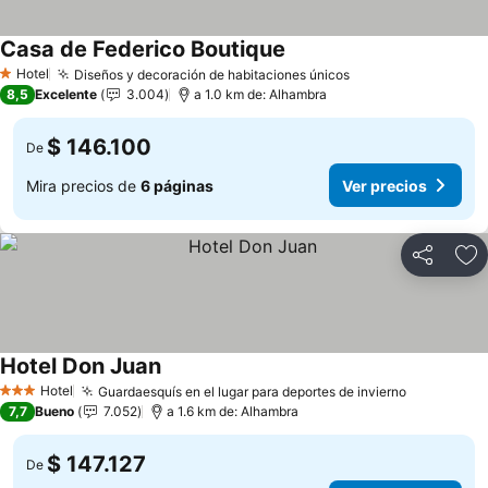
Casa de Federico Boutique
Hotel
Diseños y decoración de habitaciones únicos
1 Estrellas
8,5
Excelente
3.004
a 1.0 km de: Alhambra
$ 146.100
De
Mira precios de
6 páginas
Ver precios
Compartir
Ag
Hotel Don Juan
Hotel
Guardaesquís en el lugar para deportes de invierno
3 Estrellas
7,7
Bueno
7.052
a 1.6 km de: Alhambra
$ 147.127
De