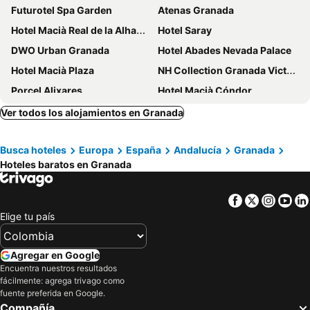
Futurotel Spa Garden
Atenas Granada
Hotel Macià Real de la Alhambra
Hotel Saray
DWO Urban Granada
Hotel Abades Nevada Palace
Hotel Macià Plaza
NH Collection Granada Victoria
Porcel Alixares
Hotel Macià Cóndor
Hotel Las Terrazas & Suite
Porcel Sabica
Ver todos los alojamientos en Granada
Áurea Catedral
Hotel Los Girasoles
Busca hoteles
Europa
España
Andalucía
Granada
Gran Hotel Luna de Granada
Checkin Camino de Granada
Hoteles baratos en Granada
Meliá Granada
B&B HOTEL Granada Estación
Eurostars Gran Via
Hotel Granada Center
Facebook
Twitter
Insta
Yo
Hotel Anacapri
Hotel Macià Monasterio de los Basilios
Elige tu país
Hotel Macià Granada Five Senses Rooms & Suites
Hotel Reina Cristina
Hospes Palacio de los Patos
Reino de Granada
Agregar en Google
Encuentra nuestros resultados
Hotel Los Angeles Granada
Senator Granada
fácilmente: agrega trivago como
Sercotel Palacio de los Gamboa
Hotel Boutique Puerta de las Granadas
fuente preferida en Google.
Compañía