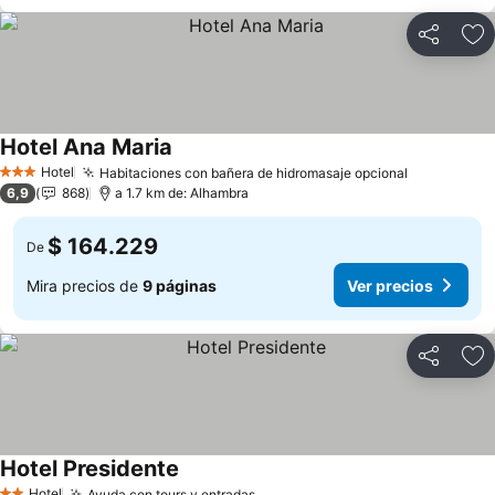
Compartir
Ag
Hotel Ana Maria
Hotel
Habitaciones con bañera de hidromasaje opcional
3 Estrellas
6,9
868
a 1.7 km de: Alhambra
$ 164.229
De
Mira precios de
9 páginas
Ver precios
Compartir
Ag
Hotel Presidente
Hotel
Ayuda con tours y entradas