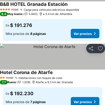
B&B HOTEL Granada Estación
Hotel
Carga para vehículos eléctricos disponible
4 Estrellas
8,4
Muy bueno
5.940
a 3.4 km de: Alhambra
$ 191.276
De
Mira precios de
8 páginas
Ver precios
Compartir
Ag
Hotel Corona de Atarfe
Hotel
Habitaciones con toques de color
2 Estrellas
7,7
Bueno
1.208
Atarfe, a 9.3 km de: Granada
$ 192.230
De
Mira precios de
7 páginas
Ver precios