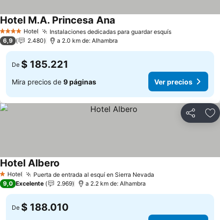
Hotel M.A. Princesa Ana
Hotel
Instalaciones dedicadas para guardar esquís
4 Estrellas
6,9
2.480
a 2.0 km de: Alhambra
$ 185.221
De
Mira precios de
9 páginas
Ver precios
Compartir
Ag
Hotel Albero
Hotel
Puerta de entrada al esquí en Sierra Nevada
1 Estrellas
9,0
Excelente
2.969
a 2.2 km de: Alhambra
$ 188.010
De