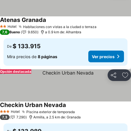
Atenas Granada
Hotel
Habitaciones con vistas a la ciudad o terraza
2 Estrellas
7,6
Bueno
9.650
a 0.9 km de: Alhambra
$ 133.915
De
Mira precios de
8 páginas
Ver precios
Opción destacada
Compartir
Ag
Checkin Urban Nevada
Hotel
Piscina exterior de temporada
3 Estrellas
7,3
7.290
Armilla, a 2.5 km de: Granada