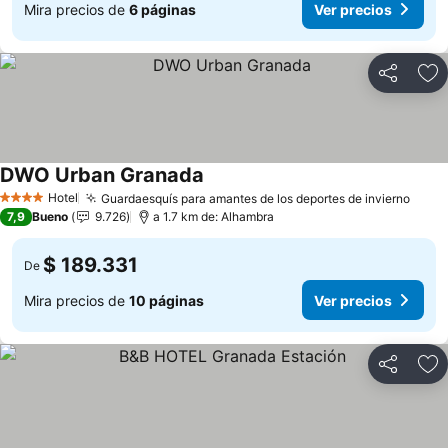
Mira precios de
6 páginas
Ver precios
Compartir
Ag
DWO Urban Granada
Hotel
Guardaesquís para amantes de los deportes de invierno
4 Estrellas
7,9
Bueno
9.726
a 1.7 km de: Alhambra
$ 189.331
De
Mira precios de
10 páginas
Ver precios
Compartir
Ag