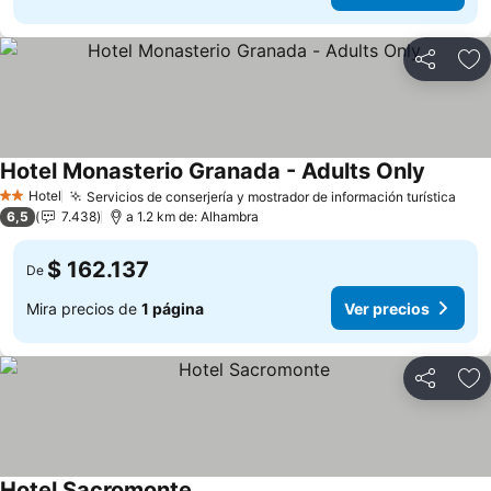
Compartir
Ag
Hotel Monasterio Granada - Adults Only
Hotel
Servicios de conserjería y mostrador de información turística
2 Estrellas
6,5
7.438
a 1.2 km de: Alhambra
$ 162.137
De
Mira precios de
1 página
Ver precios
Compartir
Ag
Hotel Sacromonte