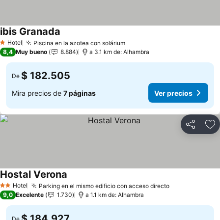
ibis Granada
Hotel
Piscina en la azotea con solárium
1 Estrellas
8,4
Muy bueno
8.884
a 3.1 km de: Alhambra
$ 182.505
De
Mira precios de
7 páginas
Ver precios
Compartir
Ag
Hostal Verona
Hotel
Parking en el mismo edificio con acceso directo
2 Estrellas
9,0
Excelente
1.730
a 1.1 km de: Alhambra
$ 184.927
De