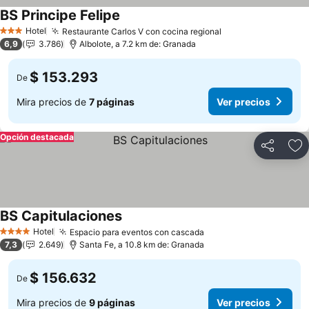
BS Principe Felipe
Hotel
Restaurante Carlos V con cocina regional
3 Estrellas
6,9
3.786
Albolote, a 7.2 km de: Granada
$ 153.293
De
Mira precios de
7 páginas
Ver precios
Opción destacada
Compartir
Ag
BS Capitulaciones
Hotel
Espacio para eventos con cascada
4 Estrellas
7,3
2.649
Santa Fe, a 10.8 km de: Granada
$ 156.632
De
Mira precios de
9 páginas
Ver precios