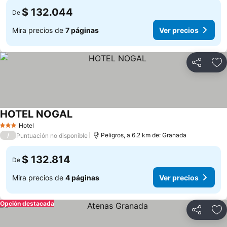
$ 132.044
De
Mira precios de
7 páginas
Ver precios
Compartir
Ag
HOTEL NOGAL
Hotel
3 Estrellas
/
Peligros, a 6.2 km de: Granada
Puntuación no disponible
$ 132.814
De
Mira precios de
4 páginas
Ver precios
Opción destacada
Compartir
Ag