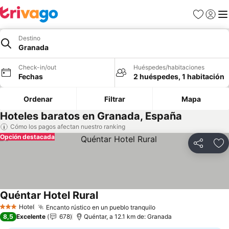
Favoritos
Iniciar 
Me
Destino
Granada
Check-in/out
Huéspedes/habitaciones
Fechas
2 huéspedes, 1 habitación
Ordenar
Filtrar
Mapa
Hoteles baratos en Granada, España
Cómo los pagos afectan nuestro ranking
Opción destacada
Compartir
Ag
Quéntar Hotel Rural
Hotel
Encanto rústico en un pueblo tranquilo
3 Estrellas
8,5
Excelente
678
Quéntar, a 12.1 km de: Granada