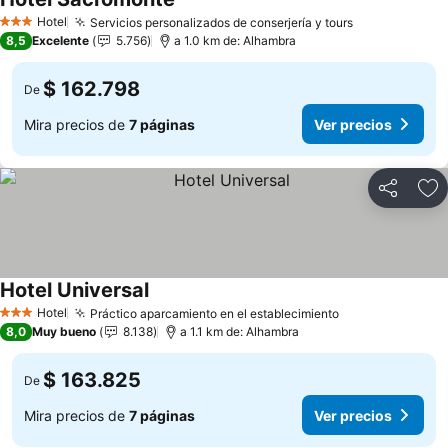
Hotel
Servicios personalizados de conserjería y tours
3 Estrellas
8,5
Excelente
5.756
a 1.0 km de: Alhambra
$ 162.798
De
Mira precios de
7 páginas
Ver precios
Compartir
Ag
Hotel Universal
Hotel
Práctico aparcamiento en el establecimiento
3 Estrellas
8,0
Muy bueno
8.138
a 1.1 km de: Alhambra
$ 163.825
De
Mira precios de
7 páginas
Ver precios