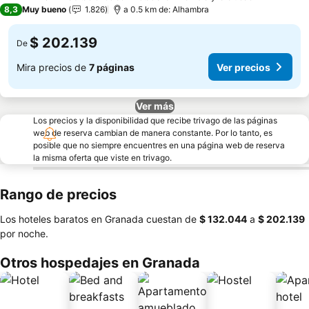
3 Estrellas
8,3
Muy bueno
1.826
a 0.5 km de: Alhambra
$ 202.139
De
Mira precios de
7 páginas
Ver precios
Ver más
Los precios y la disponibilidad que recibe trivago de las páginas
web de reserva cambian de manera constante. Por lo tanto, es
posible que no siempre encuentres en una página web de reserva
la misma oferta que viste en trivago.
Rango de precios
Los hoteles baratos en Granada cuestan de
‎$ 132.044
a
‎$ 202.139
por noche.
Otros hospedajes en Granada