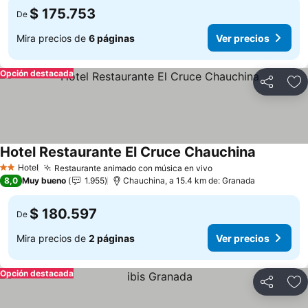
$ 175.753
De
Mira precios de
6 páginas
Ver precios
Opción destacada
Compartir
Ag
Hotel Restaurante El Cruce Chauchina
Hotel
Restaurante animado con música en vivo
2 Estrellas
8,0
Muy bueno
1.955
Chauchina, a 15.4 km de: Granada
$ 180.597
De
Mira precios de
2 páginas
Ver precios
Opción destacada
Compartir
Ag