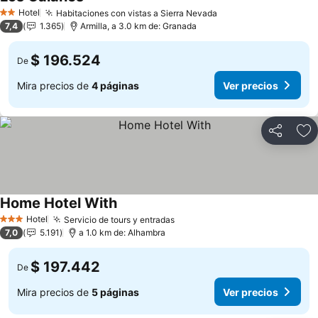
Hotel
Habitaciones con vistas a Sierra Nevada
2 Estrellas
7,4
1.365
Armilla, a 3.0 km de: Granada
$ 196.524
De
Mira precios de
4 páginas
Ver precios
Compartir
Ag
Home Hotel With
Hotel
Servicio de tours y entradas
3 Estrellas
7,0
5.191
a 1.0 km de: Alhambra
$ 197.442
De
Mira precios de
5 páginas
Ver precios