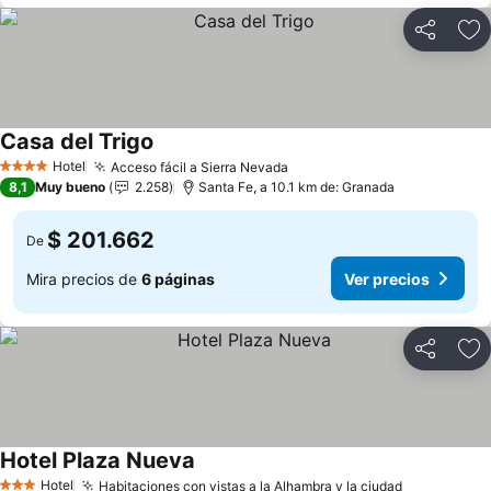
Compartir
Ag
Casa del Trigo
Hotel
Acceso fácil a Sierra Nevada
4 Estrellas
8,1
Muy bueno
2.258
Santa Fe, a 10.1 km de: Granada
$ 201.662
De
Mira precios de
6 páginas
Ver precios
Compartir
Ag
Hotel Plaza Nueva
Hotel
Habitaciones con vistas a la Alhambra y la ciudad