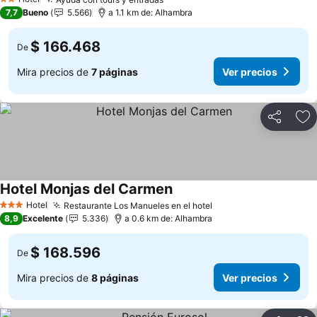
2 Estrellas
7,7
Bueno
5.566
a 1.1 km de: Alhambra
$ 166.468
De
Mira precios de
7 páginas
Ver precios
Compartir
Ag
Hotel Monjas del Carmen
Hotel
Restaurante Los Manueles en el hotel
3 Estrellas
8,9
Excelente
5.336
a 0.6 km de: Alhambra
$ 168.596
De
Mira precios de
8 páginas
Ver precios