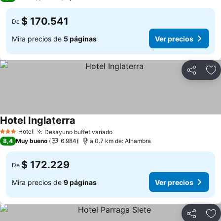
$ 170.541
De
Mira precios de
5 páginas
Ver precios
Compartir
Ag
Hotel Inglaterra
Hotel
Desayuno buffet variado
3 Estrellas
8,4
Muy bueno
6.984
a 0.7 km de: Alhambra
$ 172.229
De
Mira precios de
9 páginas
Ver precios
Compartir
Ag