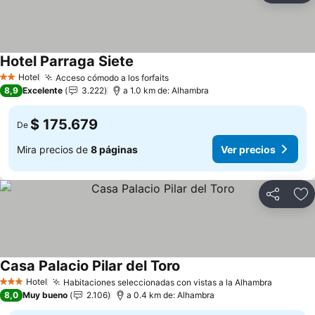
Hotel Parraga Siete
Hotel
Acceso cómodo a los forfaits
2 Estrellas
8,9
Excelente
3.222
a 1.0 km de: Alhambra
$ 175.679
De
Mira precios de
8 páginas
Ver precios
Compartir
Ag
Casa Palacio Pilar del Toro
Hotel
Habitaciones seleccionadas con vistas a la Alhambra
3 Estrellas
8,0
Muy bueno
2.106
a 0.4 km de: Alhambra