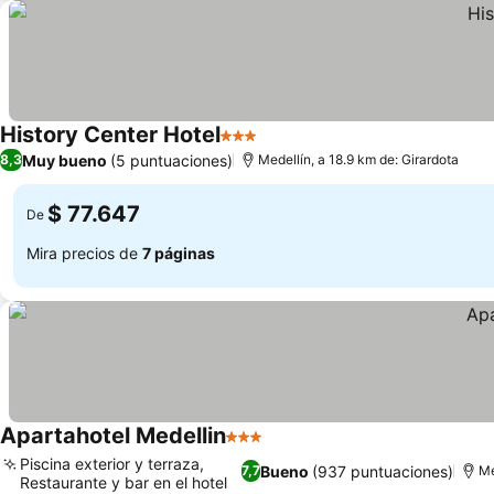
History Center Hotel
3 Estrellas
Muy bueno
(5 puntuaciones)
8,3
Medellín, a 18.9 km de: Girardota
$ 77.647
De
Mira precios de
7 páginas
Apartahotel Medellin
3 Estrellas
Piscina exterior y terraza,
Bueno
(937 puntuaciones)
7,7
Me
Restaurante y bar en el hotel