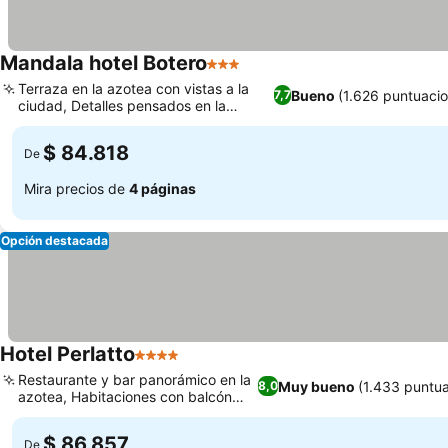
Mandala hotel Botero
3 Estrellas
Terraza en la azotea con vistas a la
Bueno
(1.626 puntuaci
7,7
ciudad, Detalles pensados en la
habitación
$ 84.818
De
Mira precios de
4 páginas
Opción destacada
Hotel Perlatto
4 Estrellas
Restaurante y bar panorámico en la
Muy bueno
(1.433 puntu
8,0
azotea, Habitaciones con balcón
privado
$ 86.857
De