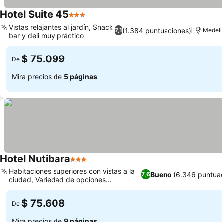
Hotel Suite 45
3 Estrellas
Vistas relajantes al jardín, Snack
(1.384 puntuaciones)
7,1
Medellí
bar y deli muy práctico
$ 75.099
De
Mira precios de
5 páginas
Hotel Nutibara
3 Estrellas
Habitaciones superiores con vistas a la
Bueno
(6.346 puntua
7,6
ciudad, Variedad de opciones
gastronómicas
$ 75.608
De
Mira precios de
9 páginas