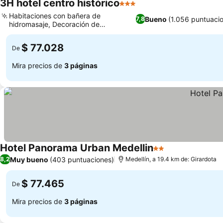
3H hotel centro histórico
3 Estrellas
Habitaciones con bañera de
Bueno
(1.056 puntuaci
7,8
hidromasaje, Decoración de
habitaciones vibrante
$ 77.028
De
Mira precios de
3 páginas
Hotel Panorama Urban Medellin
2 Estrellas
Muy bueno
(403 puntuaciones)
8,2
Medellín, a 19.4 km de: Girardota
$ 77.465
De
Mira precios de
3 páginas