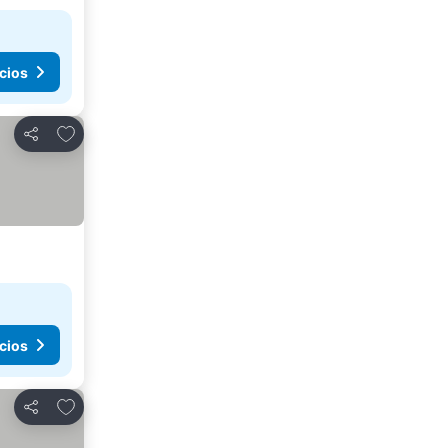
cios
Agregar a favoritos
Compartir
cios
Agregar a favoritos
Compartir