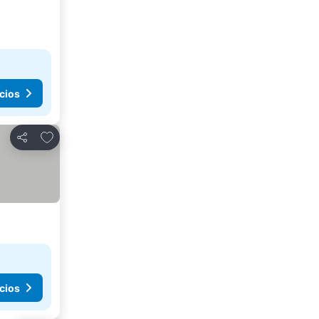
cios
Agregar a favoritos
Compartir
cios