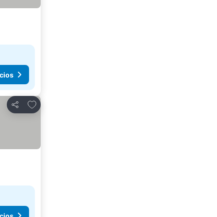
cios
Agregar a favoritos
Compartir
cios