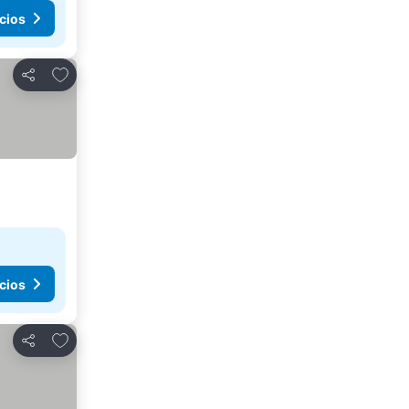
cios
Agregar a favoritos
Compartir
cios
Agregar a favoritos
Compartir