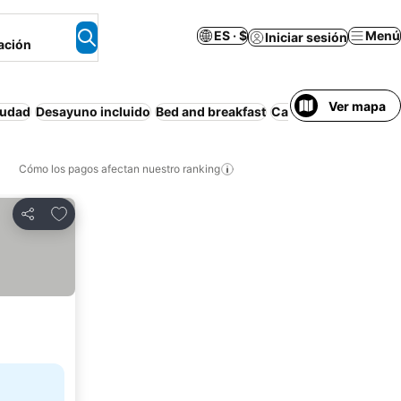
ES · $
Menú
Iniciar sesión
ación
Ver mapa
iudad
Desayuno incluido
Bed and breakfast
Casa de huéspedes
Cómo los pagos afectan nuestro ranking
Agregar a favoritos
Compartir