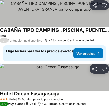
Compartir
Ag
CABAÑA TIPO CAMPING , PISCINA, PUENTES DE AVENTURA, GRANJA baño compartido
Hotel
/
a 13.4 km de: Centro de la ciudad
Puntuación no disponible
Elige fechas para ver los precios exactos
Ver precios
Compartir
Ag
Hotel Ocean Fusagasuga
Hotel
Parking privado para tu coche
3 Estrellas
8,0
Muy bueno
241
a 3.3 km de: Centro de la ciudad