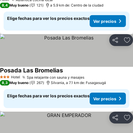
8,4
Muy bueno
121
a 5.9 km de: Centro de la ciudad
Elige fechas para ver los precios exactos
Ver precios
Compartir
Ag
Posada Las Bromelias
Hotel
Spa relajante con sauna y masajes
3 Estrellas
8,3
Muy bueno
267
Silvania, a 7.1 km de: Fusagasugá
Elige fechas para ver los precios exactos
Ver precios
Compartir
Ag