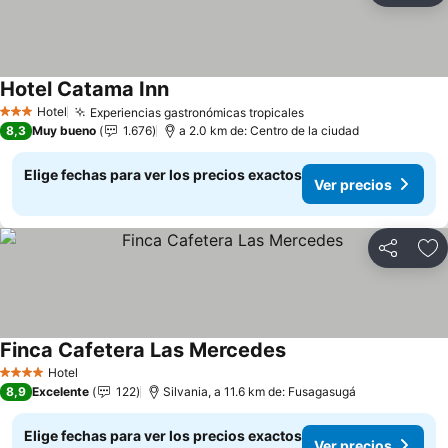
Hotel Catama Inn
Hotel
Experiencias gastronómicas tropicales
3 Estrellas
8,3
Muy bueno
1.676
a 2.0 km de: Centro de la ciudad
Elige fechas para ver los precios exactos
Ver precios
Compartir
Ag
Finca Cafetera Las Mercedes
Hotel
4 Estrellas
8,9
Excelente
122
Silvania, a 11.6 km de: Fusagasugá
Elige fechas para ver los precios exactos
Ver precios