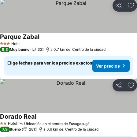
Compartir
Ag
Parque Zabal
Hotel
3 Estrellas
8,3
Muy bueno
32
a 0.7 km de: Centro de la ciudad
Elige fechas para ver los precios exactos
Ver precios
Compartir
Ag
Dorado Real
Hotel
Ubicación en el centro de Fusagasugá
2 Estrellas
7,9
Bueno
281
a 0.6 km de: Centro de la ciudad