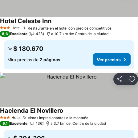
Hotel Celeste Inn
Hotel
Restaurante en el hotel con precios competitivos
3 Estrellas
8,6
Excelente
423
a 10.7 km de: Centro de la ciudad
$ 180.670
De
Mira precios de
2 páginas
Ver precios
Compartir
Ag
Hacienda El Novillero
Hotel
Vistas impresionantes a la montaña
3 Estrellas
9,1
Excelente
136
a 3.7 km de: Centro de la ciudad