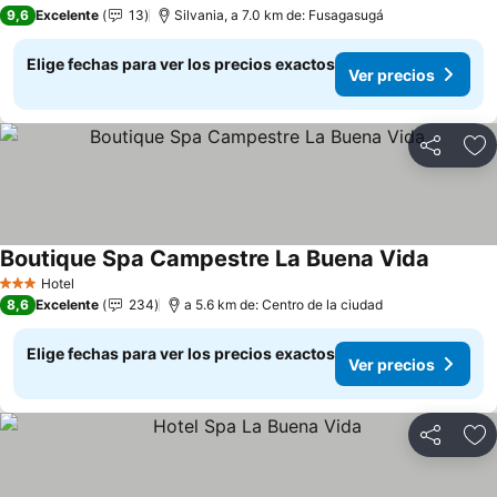
9,6
Excelente
13
Silvania, a 7.0 km de: Fusagasugá
Elige fechas para ver los precios exactos
Ver precios
Compartir
Ag
Boutique Spa Campestre La Buena Vida
Hotel
3 Estrellas
8,6
Excelente
234
a 5.6 km de: Centro de la ciudad
Elige fechas para ver los precios exactos
Ver precios
Compartir
Ag