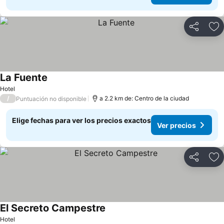
Compartir
Ag
La Fuente
Hotel
/
a 2.2 km de: Centro de la ciudad
Puntuación no disponible
Elige fechas para ver los precios exactos
Ver precios
Compartir
Ag
El Secreto Campestre
Hotel