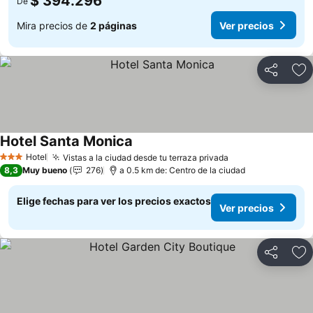
$ 394.296
De
Mira precios de
2 páginas
Ver precios
Compartir
Ag
Hotel Santa Monica
Hotel
Vistas a la ciudad desde tu terraza privada
3 Estrellas
8,3
Muy bueno
276
a 0.5 km de: Centro de la ciudad
Elige fechas para ver los precios exactos
Ver precios
Compartir
Ag