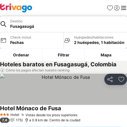
Favoritos
Iniciar 
Me
Destino
Fusagasugá
Check-in/out
Huéspedes/habitaciones
Fechas
2 huéspedes, 1 habitación
Ordenar
Filtrar
Mapa
Hoteles baratos en Fusagasugá, Colombia
Cómo los pagos afectan nuestro ranking
Compartir
Ag
Hotel Mónaco de Fusa
Hotel
Vistas desde los pisos superiores
3 Estrellas
7,4
175
a 0.8 km de: Centro de la ciudad