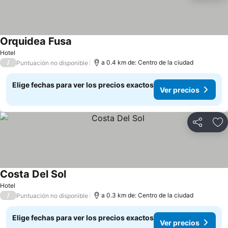
Orquidea Fusa
Hotel
/
a 0.4 km de: Centro de la ciudad
Puntuación no disponible
Elige fechas para ver los precios exactos
Ver precios
Compartir
Ag
Costa Del Sol
Hotel
/
a 0.3 km de: Centro de la ciudad
Puntuación no disponible
Elige fechas para ver los precios exactos
Ver precios