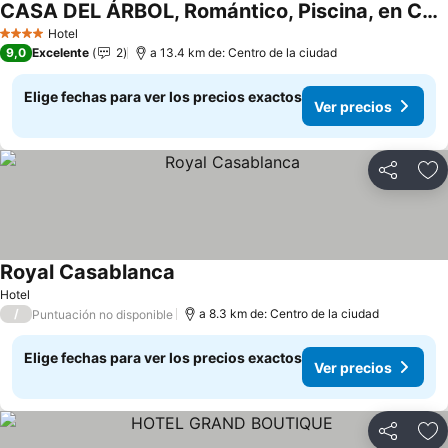
CASA DEL ÁRBOL, Romántico, Piscina, en Chinauta, el mejor clima
Hotel
4 Estrellas
9,0
Excelente
2
a 13.4 km de: Centro de la ciudad
Elige fechas para ver los precios exactos
Ver precios
Compartir
Ag
Royal Casablanca
Hotel
/
a 8.3 km de: Centro de la ciudad
Puntuación no disponible
Elige fechas para ver los precios exactos
Ver precios
Compartir
Ag