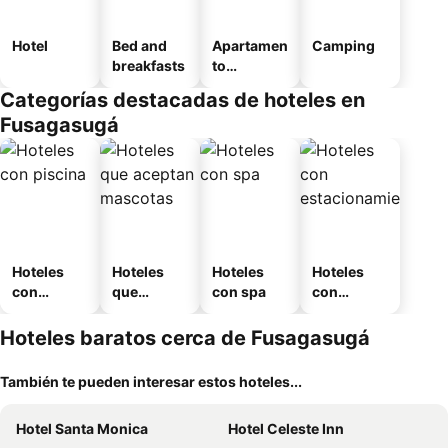
Hotel
Bed and
Apartamen
Camping
breakfasts
to
amueblad
Categorías destacadas de hoteles en
o
Fusagasugá
Hoteles
Hoteles
Hoteles
Hoteles
con
que
con spa
con
piscina
aceptan
estaciona
mascotas
miento
Hoteles baratos cerca de Fusagasugá
También te pueden interesar estos hoteles...
Hotel Santa Monica
Hotel Celeste Inn