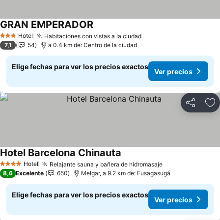
GRAN EMPERADOR
Hotel
Habitaciones con vistas a la ciudad
3 Estrellas
7,1
54
a 0.4 km de: Centro de la ciudad
Elige fechas para ver los precios exactos
Ver precios
Compartir
Ag
Hotel Barcelona Chinauta
Hotel
Relajante sauna y bañera de hidromasaje
4 Estrellas
8,6
Excelente
650
Melgar, a 9.2 km de: Fusagasugá
Elige fechas para ver los precios exactos
Ver precios