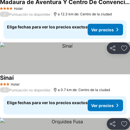
Madaura de Aventura Y Centro De Convenciones
Hotel
4 Estrellas
/
a 12.3 km de: Centro de la ciudad
Puntuación no disponible
Elige fechas para ver los precios exactos
Ver precios
Compartir
Ag
Sinaí
Hotel
3 Estrellas
/
a 0.7 km de: Centro de la ciudad
Puntuación no disponible
Elige fechas para ver los precios exactos
Ver precios
Compartir
Ag