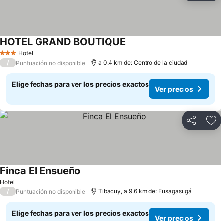
HOTEL GRAND BOUTIQUE
Hotel
3 Estrellas
/
a 0.4 km de: Centro de la ciudad
Puntuación no disponible
Elige fechas para ver los precios exactos
Ver precios
Compartir
Ag
Finca El Ensueño
Hotel
/
Tibacuy, a 9.6 km de: Fusagasugá
Puntuación no disponible
Elige fechas para ver los precios exactos
Ver precios