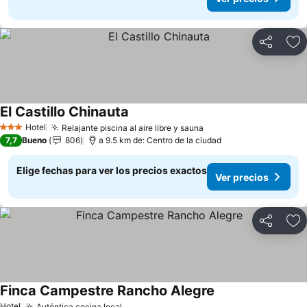
Compartir
Ag
El Castillo Chinauta
Hotel
Relajante piscina al aire libre y sauna
3 Estrellas
7,7
Bueno
806
a 9.5 km de: Centro de la ciudad
Elige fechas para ver los precios exactos
Ver precios
Compartir
Ag
Finca Campestre Rancho Alegre
Hotel
Auténtica cocina local