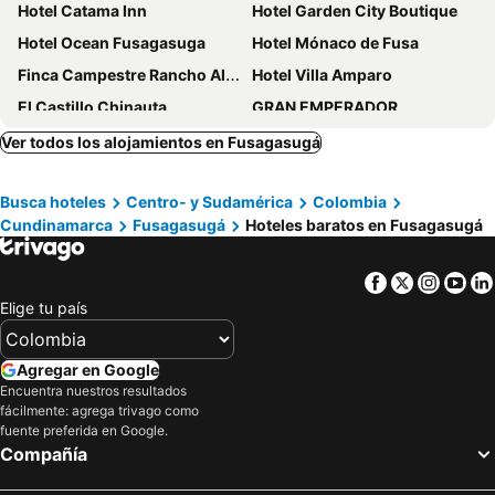
Hotel Catama Inn
Hotel Garden City Boutique
Hotel Ocean Fusagasuga
Hotel Mónaco de Fusa
Finca Campestre Rancho Alegre
Hotel Villa Amparo
El Castillo Chinauta
GRAN EMPERADOR
Hotel Central Fusa
Hotel Barcelona Chinauta
Ver todos los alojamientos en Fusagasugá
ECO HOTEL BOUTIQUE en Ecoparque Chinauta, PISCINA, GRANJA, JUEGOS
Posada Las Bromelias
Busca hoteles
Centro- y Sudamérica
Colombia
Hacienda El Novillero
Finca Cafetera Las Mercedes
Cundinamarca
Fusagasugá
Hoteles baratos en Fusagasugá
Royal Casablanca
Hotel Spa La Buena Vida
HOTEL GRAND BOUTIQUE
CABAÑA TIPO CAMPING , PISCINA, PUENTES DE AVENTURA, GRANJA baño compartido
Facebook
Twitter
Insta
Yo
CASA DEL ÁRBOL, Romántico, Piscina, en Chinauta, el mejor clima
Finca El Ensueño
Elige tu país
Madaura de Aventura Y Centro De Convenciones
Sinaí
Parque Zabal
Boutique Spa Campestre La Buena Vida
Agregar en Google
Encuentra nuestros resultados
Orquidea Fusa
La Fuente
fácilmente: agrega trivago como
El Secreto Campestre
Dorado Real
fuente preferida en Google.
Compañía
Bella Pampa
Hostel Montana
Hotel Estambul
Hospedaje Las Cabanas