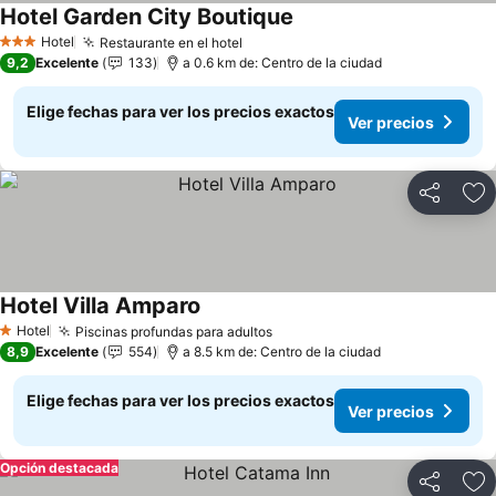
Hotel Garden City Boutique
Hotel
Restaurante en el hotel
3 Estrellas
9,2
Excelente
133
a 0.6 km de: Centro de la ciudad
Elige fechas para ver los precios exactos
Ver precios
Compartir
Ag
Hotel Villa Amparo
Hotel
Piscinas profundas para adultos
1 Estrellas
8,9
Excelente
554
a 8.5 km de: Centro de la ciudad
Elige fechas para ver los precios exactos
Ver precios
Opción destacada
Compartir
Ag