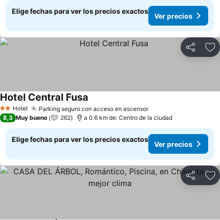
Elige fechas para ver los precios exactos
Ver precios
Compartir
Ag
Hotel Central Fusa
Hotel
Parking seguro con acceso en ascensor
2 Estrellas
8,3
Muy bueno
262
a 0.6 km de: Centro de la ciudad
Elige fechas para ver los precios exactos
Ver precios
Compartir
Ag