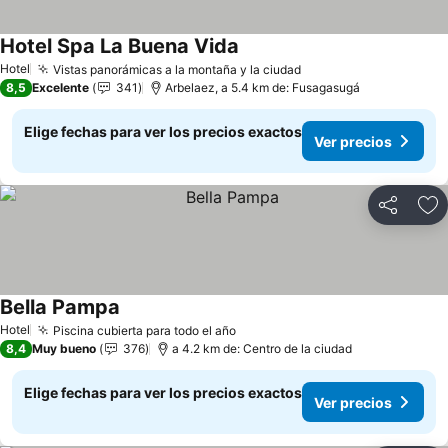
Hotel Spa La Buena Vida
Hotel
Vistas panorámicas a la montaña y la ciudad
8,5
Excelente
341
Arbelaez, a 5.4 km de: Fusagasugá
Elige fechas para ver los precios exactos
Ver precios
Compartir
Ag
Bella Pampa
Hotel
Piscina cubierta para todo el año
8,4
Muy bueno
376
a 4.2 km de: Centro de la ciudad
Elige fechas para ver los precios exactos
Ver precios