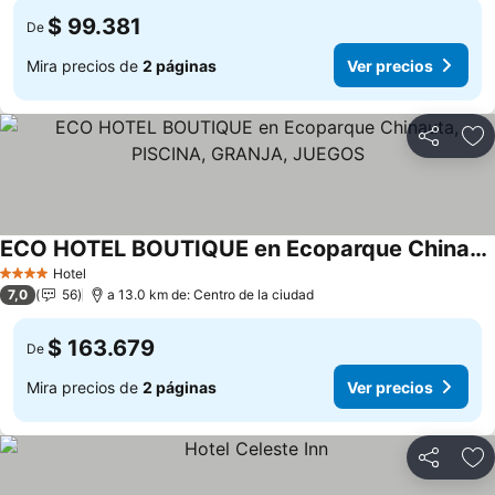
$ 99.381
De
Mira precios de
2 páginas
Ver precios
Compartir
Ag
ECO HOTEL BOUTIQUE en Ecoparque Chinauta, PISCINA, GRANJA, JUEGOS
Hotel
4 Estrellas
7,0
56
a 13.0 km de: Centro de la ciudad
$ 163.679
De
Mira precios de
2 páginas
Ver precios
Compartir
Ag