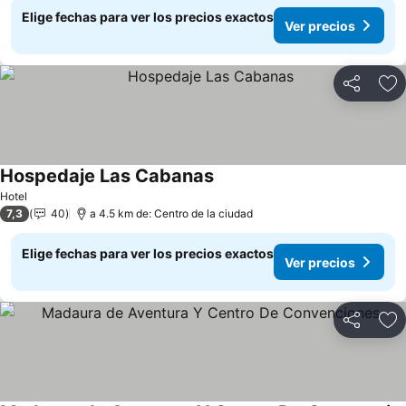
Elige fechas para ver los precios exactos
Ver precios
Compartir
Ag
Hospedaje Las Cabanas
Hotel
7,3
40
a 4.5 km de: Centro de la ciudad
Elige fechas para ver los precios exactos
Ver precios
Compartir
Ag